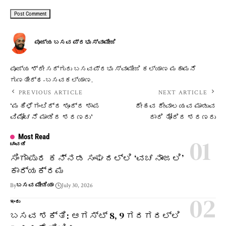
ಪೂಜ್ಯ ಬಸವ ಪ್ರಭು ಸ್ವಾಮೀಜಿ
ಪೂಜ್ಯ ಶ್ರೀ ಸದ್ಗುರು ಬಸವಪ್ರಭು ಸ್ವಾಮೀಜಿ ಕಲ್ಯಾಣ ಮಹಾಮನೆ
ಗುಣತೀರ್ಥ-ಬಸವಕಲ್ಯಾಣ.
PREVIOUS ARTICLE
NEXT ARTICLE
‘ಮಹಿಳೆಗಂಟಿದ್ದ ಶೂದ್ರ ಶಾಪ
ದೇಹವ ದೇವಾಲಯವ ಮಾಡುವ
ವಿಮೋಚನೆ ಮಾಡಿದ ಶರಣರು’
ದಾರಿ ತೋರಿದ ಶರಣರು
Most Read
ಚಾವಡಿ
ಸಿಂಗಾಪುರ ಕನ್ನಡ ಸಂಘದಲ್ಲಿ ‘ವಚನಾಂಜಲಿ’
ಕಾರ್ಯಕ್ರಮ
By
ಬಸವ ಮೀಡಿಯಾ
July 30, 2026
ಇಂದು
ಬಸವ ಶಕ್ತಿ: ಆಗಸ್ಟ್ 8, 9 ಗದಗದಲ್ಲಿ