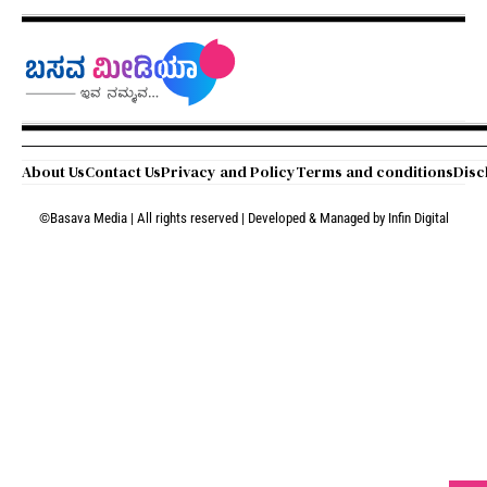
About Us
Contact Us
Privacy and Policy
Terms and conditions
Disc
©Basava Media | All rights reserved | Developed & Managed by
Infin Digital