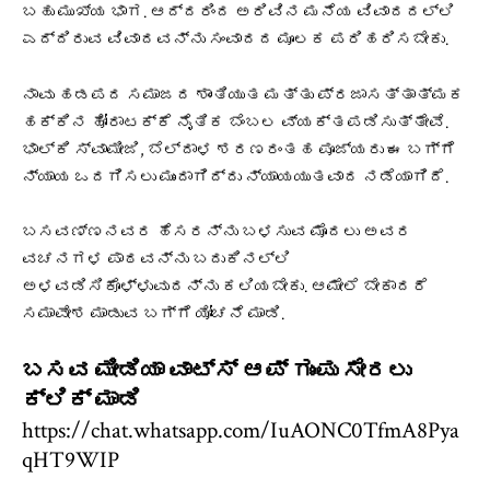
ಬಹು ಮುಖ್ಯ ಭಾಗ. ಆದ್ದರಿಂದ ಅರಿವಿನ ಮನೆಯ ವಿವಾದದಲ್ಲಿ
ಎದ್ದಿರುವ ವಿವಾದವನ್ನು ಸಂವಾದದ ಮೂಲಕ ಪರಿಹರಿಸಬೇಕು.
ನಾವು ಹಡಪದ ಸಮಾಜದ ಶಾಂತಿಯುತ ಮತ್ತು ಪ್ರಜಾಸತ್ತಾತ್ಮಕ
ಹಕ್ಕಿನ ಹೋರಾಟಕ್ಕೆ ನೈತಿಕ ಬೆಂಬಲ ವ್ಯಕ್ತಪಡಿಸುತ್ತೇವೆ.
ಭಾಲ್ಕಿ ಸ್ವಾಮೀಜಿ, ಬೆಲ್ದಾಳ ಶರಣರಂತಹ ಪೂಜ್ಯರು ಈ ಬಗ್ಗೆ
ನ್ಯಾಯ ಒದಗಿಸಲು ಮುಂದಾಗಿದ್ದು ನ್ಯಾಯಯುತವಾದ ನಡೆಯಾಗಿದೆ.
ಬಸವಣ್ಣನವರ ಹೆಸರನ್ನು ಬಳಸುವ ಮೊದಲು ಅವರ
ವಚನಗಳ ಪಾಠವನ್ನು ಬದುಕಿನಲ್ಲಿ
ಅಳವಡಿಸಿಕೊಳ್ಳುವುದನ್ನು ಕಲಿಯಬೇಕು. ಆಮೇಲೆ ಬೇಕಾದರೆ
ಸಮಾವೇಶ ಮಾಡುವ ಬಗ್ಗೆ ಯೋಚನೆ ಮಾಡಿ.
ಬಸವ ಮೀಡಿಯಾ ವಾಟ್ಸ್ ಆಪ್ ಗುಂಪು ಸೇರಲು
ಕ್ಲಿಕ್ ಮಾಡಿ
https://chat.whatsapp.com/IuAONC0TfmA8Pya
qHT9WIP