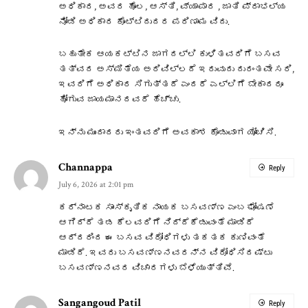
ಅಧಿಕಾರ, ಅವರ ಹೊಲ, ಆಸ್ತಿ, ವ್ಯಾಪಾರ , ಜಾತಿ ಪ್ರಾಭಲ್ಯ
ನೋಡಿ ಅಧಿಕಾರ ಕೊಟ್ಟಿದುದರ ಪರಿಣಾಮ ವಿದು.
ಬಹುತೇಕ ಆಯಕಟ್ಟಿನ ಜಾಗದಲ್ಲಿ ಕುಳಿತವರಿಗೆ ಬಸವ
ತತ್ವದ ಅಸ್ಮಿತೆಯ ಅರಿವಿಲ್ಲದೆ ಇರುವುದು ದುರಂತವೇ ಸರಿ,
ಇವರಿಗೆ ಅಧಿಕಾರ ಸಿಗುತ್ತದೆ ಎಂದರೆ ಎಲ್ಲಿಗೆ ಬೇಕಾದರೂ
ಹೋಗುವ ಜಾಯಮಾನದವರೆ ಹೆಚ್ಚು.
ಇನ್ನು ಮುಂದಾದರು ಇಂತವರಿಗೆ ಅವಕಾಶ ಕೊಡುವಾಗ ಯೋಚಿಸಿ.
Channappa
Reply
July 6, 2026 at 2:01 pm
ಕರ್ನಾಟಕ ಸಾಂಸ್ಕೃತಿಕ ನಾಯಕ ಬಸವಣ್ಣ ಎಂಬ ಘೋಷಣೆ
ಆಗಿದ್ದೆ ತಡ ಕೆಲವರಿಗೆ ನಿದ್ದೆಕೆಡುವಂತೆ ಮಾಡಿದೆ
ಆದ್ದರಿಂದ ಈ ಬಸವ ವಿರೋಧಿಗಳು ತಕತಕ ಕುಣಿವಂತೆ
ಮಾಡಿದೆ. ಇವರು ಬಸವಣ್ಣನವರನ್ನ ವಿರೋಧಿಸಿದಷ್ಟು
ಬಸವಣ್ಣನವರ ವಿಚಾರಗಳು ಬೆಳೆಯುತ್ತಿವೆ.
Sangangoud Patil
Reply