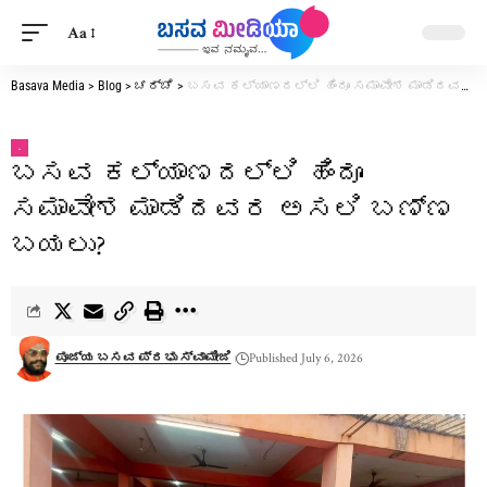
Aa
Basava Media
>
Blog
>
ಚರ್ಚೆ
>
ಬಸವ ಕಲ್ಯಾಣದಲ್ಲಿ ಹಿಂದೂ ಸಮಾವೇಶ ಮಾಡಿದವರ ಅಸಲಿ ಬಣ್ಣ ಬಯಲು?
.
ಬಸವ ಕಲ್ಯಾಣದಲ್ಲಿ ಹಿಂದೂ
ಸಮಾವೇಶ ಮಾಡಿದವರ ಅಸಲಿ ಬಣ್ಣ
ಬಯಲು?
ಪೂಜ್ಯ ಬಸವ ಪ್ರಭು ಸ್ವಾಮೀಜಿ
Published July 6, 2026