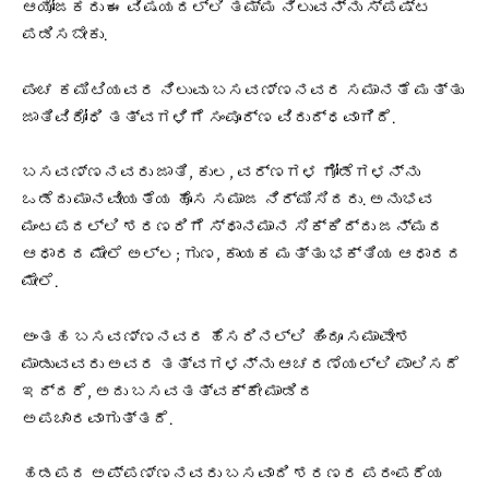
ಆಯೋಜಕರು ಈ ವಿಷಯದಲ್ಲಿ ತಮ್ಮ ನಿಲುವನ್ನು ಸ್ಪಷ್ಟ
ಪಡಿಸಬೇಕು.
ಪಂಚ ಕಮಿಟಿಯವರ ನಿಲುವು ಬಸವಣ್ಣನವರ ಸಮಾನತೆ ಮತ್ತು
ಜಾತಿವಿರೋಧಿ ತತ್ವಗಳಿಗೆ ಸಂಪೂರ್ಣ ವಿರುದ್ಧವಾಗಿದೆ.
ಬಸವಣ್ಣನವರು ಜಾತಿ, ಕುಲ, ವರ್ಣಗಳ ಗೋಡೆಗಳನ್ನು
ಒಡೆದು ಮಾನವೀಯತೆಯ ಹೊಸ ಸಮಾಜ ನಿರ್ಮಿಸಿದರು. ಅನುಭವ
ಮಂಟಪದಲ್ಲಿ ಶರಣರಿಗೆ ಸ್ಥಾನಮಾನ ಸಿಕ್ಕಿದ್ದು ಜನ್ಮದ
ಆಧಾರದ ಮೇಲೆ ಅಲ್ಲ; ಗುಣ, ಕಾಯಕ ಮತ್ತು ಭಕ್ತಿಯ ಆಧಾರದ
ಮೇಲೆ.
ಅಂತಹ ಬಸವಣ್ಣನವರ ಹೆಸರಿನಲ್ಲಿ ಹಿಂದೂ ಸಮಾವೇಶ
ಮಾಡುವವರು ಅವರ ತತ್ವಗಳನ್ನು ಆಚರಣೆಯಲ್ಲಿ ಪಾಲಿಸದೆ
ಇದ್ದರೆ, ಅದು ಬಸವತತ್ವಕ್ಕೇ ಮಾಡಿದ
ಅಪಚಾರವಾಗುತ್ತದೆ.
ಹಡಪದ ಅಪ್ಪಣ್ಣನವರು ಬಸವಾದಿ ಶರಣರ ಪರಂಪರೆಯ