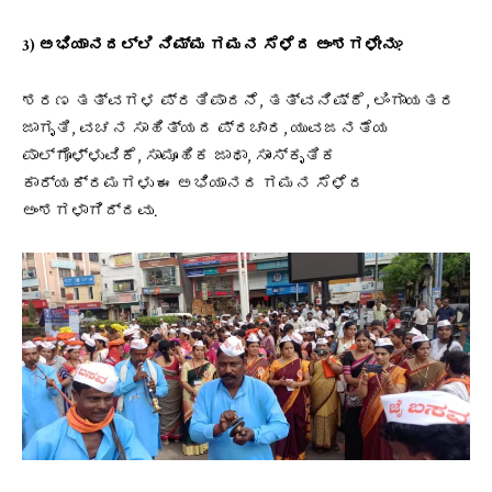
3) ಅಭಿಯಾನದಲ್ಲಿ ನಿಮ್ಮ ಗಮನ ಸೆಳೆದ ಅಂಶಗಳೇನು?
ಶರಣ ತತ್ವಗಳ ಪ್ರತಿಪಾದನೆ, ತತ್ವನಿಷ್ಠೆ, ಲಿಂಗಾಯತರ
ಜಾಗೃತಿ, ವಚನ ಸಾಹಿತ್ಯದ ಪ್ರಚಾರ, ಯುವಜನತೆಯ
ಪಾಲ್ಗೊಳ್ಳುವಿಕೆ, ಸಾಮೂಹಿಕ ಜಾಥಾ, ಸಾಂಸ್ಕೃತಿಕ
ಕಾರ್ಯಕ್ರಮಗಳು ಈ ಅಭಿಯಾನದ ಗಮನ ಸೆಳೆದ
ಅಂಶಗಳಾಗಿದ್ದವು.