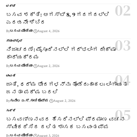
ಚರ್ಚೆ
ಬಸವ ಶಕ್ತಿ: ಆಗಸ್ಟ್ 8, 9 ಗದಗದಲ್ಲಿ
ಎರಡನೇ ಶಿಬಿರ
By
ಬಸವ ಮೀಡಿಯಾ
August 4, 2026
ಸ್ಪಾಟ್‌ಲೈಟ್
ನಿಜಾಚರಣೆ: ಮೈಸೂರಿನಲ್ಲಿ ಗರ್ಭಲಿಂಗ ದೀಕ್ಷಾ
ಕಾರ್ಯಕ್ರಮ
By
ಬಸವ ಮೀಡಿಯಾ
August 2, 2026
ಚಾವಡಿ
ಜಾತಿ, ಧರ್ಮ ಭೇದಗಳನ್ನು ತೊಡೆದುಹಾಕಲು ಲಿಂಗಾಯತ
ಜನತಾ ಪಕ್ಷ ಬರಲಿ
By
ಸುನೀಲ ಎಸ್. ಸಾಣಿಕೊಪ್ಪ
August 2, 2026
ಸುದ್ದಿ
ಬಸವಣ್ಣನವರ ಹೆಸರಿನಲ್ಲಿ ಪ್ರಮಾಣ ವಚನ
ಸ್ವೀಕರಿಸಿದ ದಲಿತ ಶಾಸಕ ಬಸವಂತಪ್ಪ
By
ಬಸವ ಮೀಡಿಯಾ
August 3, 2026