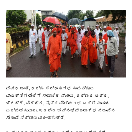
ವಿವಿಧ ಜಾತಿ, ಧರ್ಮ ಸಿದ್ಧಾಂತಗಳ ಸಂಪನ್ಮೂಲ
ವ್ಯಕ್ತಿಗಳೊಂದಿಗೆ ಸಾಮಾಜಿಕ ನ್ಯಾಯ, ಧರ್ಮದ ಅರ್ಥ,
ಶ್ರದ್ಧೆ, ಬೌದ್ಧಿಕ, ನೈತಿಕ ಮೌಲ್ಯಗಳ ಬಗ್ಗೆ ಸಂವಾದ
ಏರ್ಪಡಿಸುವುದು. ಇದರಿಂದ ಬಿನ್ನಾಭಿಪ್ರಾಯಗಳ ನಡುವಿನ
ಸೇತುವೆ ನಿರ್ಮಾಣವಾದಂತಾಗುತ್ತೆ.