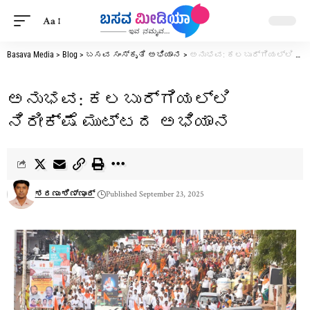
Aa
Basava Media
>
Blog
>
ಬಸವ ಸಂಸ್ಕೃತಿ ಅಭಿಯಾನ
>
ಅನುಭವ: ಕಲಬುರ್ಗಿಯಲ್ಲಿ ನಿರೀಕ್ಷೆ ಮುಟ್ಟದ ಅಭಿಯಾನ
ಅನುಭವ: ಕಲಬುರ್ಗಿಯಲ್ಲಿ
ನಿರೀಕ್ಷೆ ಮುಟ್ಟದ ಅಭಿಯಾನ
ಶರಣು ಶಿಣ್ಣೂರ್
Published September 23, 2025