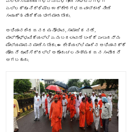
ಎಲ್ಲಾ ಸಮುದಾಯಗಳನ್ನು ಒಳಗೊಂಡ ಸಂಘಟನೆಗಳಿಗೆ
ಎಲ್ಲಕ್ಕೂ ನಿರ್ಧಿಷ್ಟ ಉದ್ದೇಶಗಳ ಜವಾಬ್ದಾರಿ ನೀಡಿ
ಸಂಯುಕ್ತ ವೇದಿಕೆಯ ಭಾಗಮಾಡಬೇಕು.
ಅಭಿಯಾನದಿಂದ ಜನರ ಮನೋಭಾವ, ಸಾಮಾಜಿಕ ನಡೆ,
ಪಾಲ್ಗೊಳ್ಳುವಿಕೆಯಲ್ಲಿ ಏನು ಬದಲಾವಣೆ ಬಂದಿದೆ ಎಂಬುದನ್ನು
ಮೌಲ್ಯಮಾಪನ ಮಾಡಿಸಬೇಕು. ಈ ರೀತಿಯಲ್ಲಿ ಮುಂದಿನ ಅಭಿಯಾನಕ್ಕೆ
ಯೋಜನೆ ರೂಪಿಸಿದ್ದಲ್ಲಿ ಅದೊಂದು ಚಲನಾತ್ಮಕ ಜನ ಸಂವೇದನೆ
ಆಗಬಹುದು.