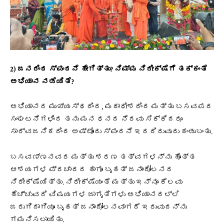
2) ಜನರಿಂದ ಸ್ಪಂದನೆ ಹೇಗಿತ್ತು? ನಿಮ್ಮ ನಿರೀಕ್ಷೆಗೆ ತಕ್ಕಂತೆ
ಅಭಿಯಾನ ನಡೆಯಿತೆ?
ಅಭಿಯಾನದ ಮುಖ್ಯಸ್ಥರಿಂದ, ಮಠಾಧೀಶರಿಂದ ಮತ್ತು ಬಸವಪರ
ಸಂಘಟನೆಗಳಿಂದ ತನು ಮನ ಧನದ ನೆರವು ಸಿಕ್ಕಿದರೂ
ಸಾರ್ವಜನಿಕರಿಂದ ಅಷ್ಟೊಂದು ಸ್ಪಂದನೆ ಇರದಿರುವುದು ಕಂಡುಬಂತು.
ಬಸವಣ್ಣನವರ ಮತ್ತು ಶರಣ ತತ್ವಗಳನ್ನು ಹೊತ್ತ
ಆಶಯಗಳ ಪ್ರಚಾರದ ಹಾಗೂ ಬೃಹತ್ ಜನಾಂದೋಲನದ
ನಿರೀಕ್ಷೆಯಿತ್ತು. ನಿರೀಕ್ಷೆಯಂತೆ ಮತ್ತು ಇನ್ನೂ ಕೆಲವು
ಹೆಚ್ಚುವರಿ ವಿಷಯಗಳ ಜಾಗೃತಿಗಳು ಅಭಿಯಾನದಲ್ಲಿ
ಜರುಗಿದಾಗಿಯೂ ಬೃಹತ್ ಜನಾಂದೋಲನವಾಗದೆ ಇರುವುದನ್ನು
ಗಮನಿಸಲಾಯಿತು.