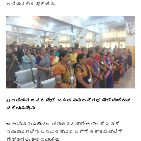
ಅಭಿಯಾನದಿಂದ ದೊರೆಯಿತು.
5) ಅಭಿಯಾನ ಜನರ ಮೇಲೆ, ಬಸವ ಸಂಘಟನೆಗಳ ಮೇಲೆ ಮಾಡಿರುವ
ಪರಿಣಾಮವೇನು
ಈ ಅಭಿಯಾನವು ಕೇವಲ ಲಿಂಗಾಯತರಷ್ಟೇ ಅಲ್ಲದೆ ಇತರೆ
ಸಮುದಾಯಗಳಿಗೂ ಬಸವತತ್ವದ ಬಗ್ಗೆ ತಕ್ಕಮಟ್ಟಿಗೆ
ಗೊತ್ತಾಗಲು ಕಾರಣವಾಯಿತು.