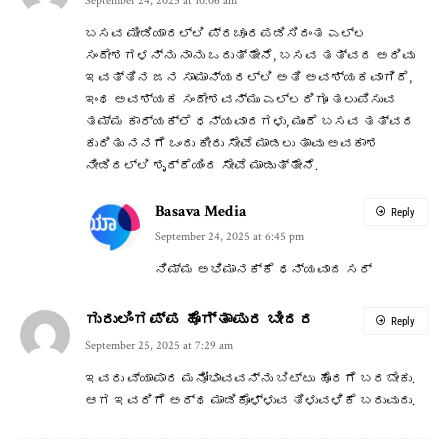
September 24, 2025 at 10:06 am
ಬಸವ ಮೀಡಿಯಾದಲ್ಲಿ ಪ್ರಚೂರಪಡಿಸಿದಂತ ಎಲ್ಲ
ಸಂದೇಶಗಳನ್ನು ನಾನು ಒದುತ್ತೇನೆ, ಬಸವ ತತ್ವದ ಅರಿವು
ಇವತ್ತಿನ ಜನ ಸಾಮಾನ್ಯರಲ್ಲಿ ಅತಿ ಅವಶ್ಯಕವಾಗಿದೆ,
ಇಂಥ ಅವಶ್ಯಕ ಸಂದೇಶವನ್ಮು ಎಲ್ಲರಿಗೂ ತಲುಪಿಸುವ
ತಮ್ಮ ಕಾರ್ಯಕ್ಲೆ ಧನ್ಯವಾದಗಳು, ಮುಂದೆ ಬಸವ ತತ್ವದ
ಕುರಿತು ನನಗೆ ಒಂದು ಕೀರು ಸೇವೆ ಮಾಡಲು ತಾವು ಅವಕಾಶ
ನೀಡಿದಲ್ಲಿ ಶೃದ್ದೆಯಿಂದ ಸೇವೆ ಮಾಡುತ್ತೇನೆ.
Basava Media
Reply
September 24, 2025 at 6:45 pm
ನಿಮ್ಮ ಅಭಿಮಾನಕ್ಕೆ ಧನ್ಯವಾದ ಸರ್
ಗುರುಲಿಂಗಪ್ಪ ಹೊಗ್ತಾಪುರ ಬೀದರ
Reply
September 25, 2025 at 7:29 am
ಇವರು ವ್ಯಾಪಾರ ಮನೋಭಾವವನ್ನು ಬಿಟ್ಟು ಹೊರಗೆ ಬರಬೇಕು.
ಆಗ ಇವರಿಗೆ ಅರ್ಥ ಮಾಡಿಕೊಳ್ಳುವ ತಿಳುವಳಿಕೆ ಬರುವುದು.