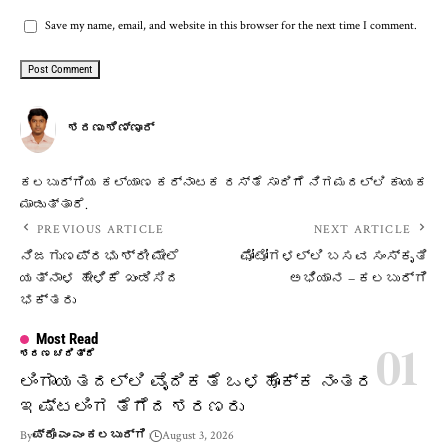
Save my name, email, and website in this browser for the next time I comment.
ಶರಣು ಶಿಣ್ಣೂರ್
ಕಲಬುರ್ಗಿಯ ಕಲ್ಯಾಣ ಕರ್ನಾಟಕ ರಸ್ತೆ ಸಾರಿಗೆ ನಿಗಮದಲ್ಲಿ ಕಾಯಕ
ಮಾಡುತ್ತಾರೆ.
PREVIOUS ARTICLE
NEXT ARTICLE
ನಿಜಗುಣಪ್ರಭು ಶ್ರೀ ಮೇಲೆ
ಫೋಟೋಗಳಲ್ಲಿ ಬಸವ ಸಂಸ್ಕೃತಿ
ಯತ್ನಾಳ ಹೇಳಿಕೆ ಖಂಡಿಸಿದ
ಅಭಿಯಾನ – ಕಲಬುರ್ಗಿ
ಭಕ್ತರು
Most Read
ಶರಣ ಚರಿತ್ರೆ
ಲಿಂಗಾಯತದಲ್ಲಿ ವೈದಿಕತೆ ಒಳಹೊಕ್ಕ ನಂತರ
ಇಷ್ಟಲಿಂಗ ತೆಗೆದ ಶರಣರು
By
ಪ್ರೊ ಎಂ ಎಂ ಕಲಬುರ್ಗಿ
August 3, 2026