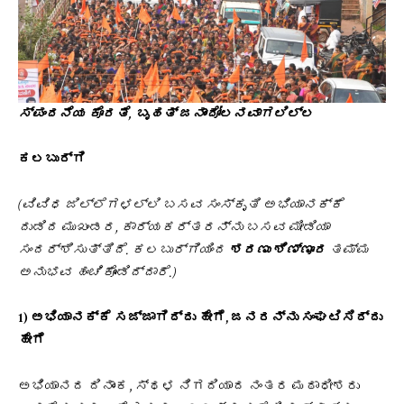
ಸ್ಪಂದನೆಯ ಕೊರತೆ, ಬೃಹತ್ ಜನಾಂದೋಲನವಾಗಲಿಲ್ಲ
ಕಲಬುರ್ಗಿ
(ವಿವಿಧ ಜಿಲ್ಲೆಗಳಲ್ಲಿ ಬಸವ ಸಂಸ್ಕೃತಿ ಅಭಿಯಾನಕ್ಕೆ
ದುಡಿದ ಮುಖಂಡರ, ಕಾರ್ಯಕರ್ತರನ್ನು ಬಸವ ಮೀಡಿಯಾ
ಸಂದರ್ಶಿಸುತ್ತಿದೆ. ಕಲಬುರ್ಗಿಯಿಂದ
ಶರಣು ಶಿಣ್ಣೂರ
ತಮ್ಮ
ಅನುಭವ ಹಂಚಿಕೊಂಡಿದ್ದಾರೆ.)
1) ಅಭಿಯಾನಕ್ಕೆ ಸಜ್ಜಾಗಿದ್ದು ಹೇಗೆ, ಜನರನ್ನು ಸಂಘಟಿಸಿದ್ದು
ಹೇಗೆ
ಅಭಿಯಾನದ ದಿನಾಂಕ, ಸ್ಥಳ ನಿಗದಿಯಾದ ನಂತರ ಮಠಾಧೀಶರು