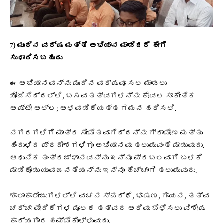
7) ಮುಂದಿನ ವರ್ಷ ಮತ್ತೆ ಅಭಿಯಾನ ಮಾಡಿದರೆ ಹೇಗೆ
ಸುಧಾರಿಸಬಹುದು
ಈ ಅಭಿಯಾನವನ್ನು ಮುಂದಿನ ವರ್ಷವೂ ಸಲ ಮಾಡಲು
ಯೋಜಿಸಿದ್ದಲ್ಲಿ, ಬಸವತತ್ವಗಳನ್ನು ಕೇವಲ ಸಾಂಕೇತಿಕ
ಅಷ್ಟೇ ಅಲ್ಲ; ಅಳವಡಿಕೆಯತ್ತ ಗಮನ ಹರಿಸಲಿ.
ನಗರಗಳಿಗೆ ಮಾತ್ರ ಸೀಮಿತವಾಗಿದ್ದನ್ನು ಗ್ರಾಮೀಣ ಮತ್ತು
ಹಿಂದುಳಿದ ಪ್ರದೇಶಗಳಿಗೂ ಅಭಿಯಾನವು ತಲುಪುವಂತೆ ಮಾಡುವುದು.
ಆಧುನಿಕ ತಂತ್ರಜ್ಞಾನವನ್ನು ಇನ್ನೂ ಪ್ರಬಲವಾಗಿ ಬಳಕೆ
ಮಾಡಿಕೊಂಡು ಯುವಜನತೆಯನ್ನು ಇನ್ನೂ ಹೆಚ್ಚಾಗಿ ತಲುಪುವುದು.
ಶಾಲಾಕಾಲೇಜುಗಳಲ್ಲಿ ವಚನ ಸ್ಪರ್ಧೆ, ಭಾಷಣ, ಗಾಯನ, ತತ್ವ
ಚರ್ಚಾ ವೇದಿಕೆಗಳ ಮೂಲಕ ತತ್ವದ ಅರಿವು ಬೆಳೆಸಲು ವಿಶೇಷ
ಕಾರ್ಯಗಾರ ಹಮ್ಮಿಕೊಳ್ಳುವುದು.