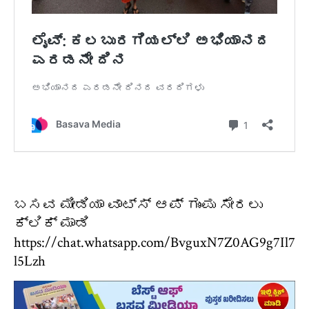
ಬಸವ ಮೀಡಿಯಾ ವಾಟ್ಸ್ ಆಪ್ ಗುಂಪು ಸೇರಲು
ಕ್ಲಿಕ್ ಮಾಡಿ
https://chat.whatsapp.com/BvguxN7Z0AG9g7Il7
l5Lzh