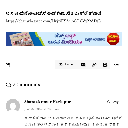
ಬಸವ ಮೀಡಿಯಾ ವಾಟ್ಸ್ ಆಪ್ ಗುಂಪು ಸೇರಲು ಕ್ಲಿಕ್ ಮಾಡಿ
https://chat.whatsapp.com/HyjxiPYAeioCDGVqP9ADsE
Twitter
7 Comments
Shantakumar Harlapur
Reply
June 27, 2026 at 2:25 pm
ಕನ್ಹೆರಿ ಗುರು ಬಸವಣ್ಣವರ ಹೆಸರ ಜೊತೆ ತಾಲಿಬಾನ್ ಸೇರಿಸಿ
ಬಸವ ತಾಲಿಬಾನ್ ಎಂದು ಕರೆದಿರುವುದು ಘೋರ ದುರಂತ, ಕನ್ಹೆರಿ