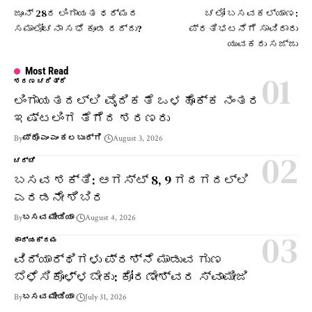
ಜೂನ್ 28ರ ಲಿಂಗಾಯತ ಧರ್ಮದ
ಚಲೋ ಬಸವಕಲ್ಯಾಣ:
ಸಮಾಲೋಚನಾ ಸಭೆ ಕೂಡ ರದ್ದು?
ಪ್ರತಿಭಟನೆಗೆ ಸಾವಿರಾರು
ಯುವಕರು ಸಜ್ಜು
Most Read
ಶರಣ ಚರಿತ್ರೆ
ಲಿಂಗಾಯತದಲ್ಲಿ ವೈದಿಕತೆ ಒಳಹೊಕ್ಕ ನಂತರ
ಇಷ್ಟಲಿಂಗ ತೆಗೆದ ಶರಣರು
By
ಪ್ರೊ ಎಂ ಎಂ ಕಲಬುರ್ಗಿ
August 3, 2026
ಚರ್ಚೆ
ಬಸವ ಶಕ್ತಿ: ಆಗಸ್ಟ್ 8, 9 ಗದಗದಲ್ಲಿ
ಎರಡನೇ ಶಿಬಿರ
By
ಬಸವ ಮೀಡಿಯಾ
August 4, 2026
ಕಾರ್ಯಕ್ರಮ
ವಿದ್ಯಾರ್ಥಿಗಳು ಪ್ರಶ್ನೆ ಮಾಡುವ ಗುಣ
ಬೆಳೆಸಿಕೊಳ್ಳಬೇಕು: ಕೋರಣೇಶ್ವರ ಸ್ವಾಮೀಜಿ
By
ಬಸವ ಮೀಡಿಯಾ
July 31, 2026