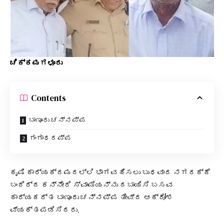
ಚಿಕ್ಕಮಗಳೂರು
Contents
ಬಾಣೂರು ಚನ್ನಪ್ಪ
ಗಂಗಾಧರಪ್ಪ
ಕೃಷಿ ಕಾರ್ಯಕ್ರಮದಲ್ಲಿ ಭಾಗವಹಿಸಲು ಬುಧವಾರ ನಗರಕ್ಕೆ
ಬಂದಿದ್ದ ಕನ್ನೇರಿ ಸ್ವಾಮಿಯನ್ನು ದಬಾಯಿಸಿ ಬಸವ
ಕಾರ್ಯಕರ್ತ ಬಾಣೂರು ಚನ್ನಪ್ಪ ತೀವ್ರ ಆಕ್ರೋಶ
ವ್ಯಕ್ತಪಡಿಸಿದರು.