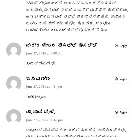
ಕ್ಷಮೆ ಕೇಳುವವರೆಗೆ ಅವನನ್ನು ಪ್ರಶ್ನಿಸುತ್ತಲೆ
ಇರಬೇಕು, ಬೆಂಗಳೂರಿ ನಲ್ಲಿ ಇವನಿಗೆ ಮುತ್ತಿಗೆ ಹಾಕಿದ್ದೆವು,
ಈಗ ಚಿಕ್ಕಮಗಳೂರಿ ನಲ್ಲಿ ಪ್ರಶ್ನಿಸಿದ್ದೀರಿ, ರಾಜ್ಯದ
ಎಲ್ಲ ಕಡೆ ಹೀಗೆ ಪ್ರತಿರೋಧ ತೋರಬೇಕು, ಸ್ಥಳೀಯ
ಲಜ್ಜೆಗೆಟ್ಟ ರಾಜಕಾರಿಣಿಗಳಿಗೂ ಪ್ರಶ್ನಿಸೋಣ
ಚಂದ್ರ ಶೇಖರ ಹೊಸಳ್ಳಿ ಹೊಸಳ್ಳಿ
Reply
June 27, 2026 at 3:49 pm
ಸೂಪರ್ ಗುರುಗಳೇ
ಬಸವಣ್ಣ
Reply
June 27, 2026 at 4:21 pm
ಗುಂಡಾ kengeri
ಡಾ. ಭಾವಿ ಬಿ.ಜಿ.
Reply
June 27, 2026 at 4:46 pm
ಬಾಣೂರು ಚನ್ನಪ್ಪ ಶರಣರಿಗೆ ಹಾರ್ದಿಕ ಅಭಿನಂದನೆಗಳು.