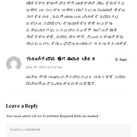
ಜೋಡಿಸಿದ್ದಕ್ಕಾಗಿ ಪ್ರಶ್ನೆ ಮಾಡಿದ್ದೀರಿ .ಮೇಲಧಿಕಾರಿಗಳ
ಆದೇಶ (ಅ ಸಂಬದ್ದ ಆದೇಶ) ಪಾಲಿಸಲು ಅನುವುಮಾಡಿ ಹಿರಿಯ
ನಾಗರಿಕರಾದ, ತಮಗೆ ಯಾರೂ ಎಂದು ವಿಚಾರಿಸಿ ತಮ್ಮಗಳ
ಪರಿಚಯ ನಮ್ಮೆಲ್ಲರಿಗೂ ಮಾಡಿದ್ದಕ್ಕೆ ಅವರಿಗೂ
ಧನ್ಯವಾದಗಳು. ಬಸವಣ್ಣನವರಿಗೆ ತಾಲಿಬಾನಿ ಜೊತೆ
ಸೇರಿಸಿದ್ದಕ್ಕೆ, ತಮ್ಮ ಪ್ರಶ್ನೆ, ನಿಲುವು ಸರಿಯಾಗಿತ್ತು.
ದೇವರು ಎಲ್ಲರಿಗೂ ಒಳ್ಳೆಯದು ಮಾಡಲಿ. ಶರಣು ಶರಣಾರ್ಥಿ.
ಗುರುಲಿಂಗಪ್ಪ ಹೊಗತಾಪುರ ಬೀದರ
Reply
June 29, 2026 at 8:32 am
ಮಾನ್ಯ ಶ್ರೀ ಬಾಣೂರು ಚನ್ನಪ್ಪನವರ ಸಾಹಸಕ್ಕೆ ನಮ್ಮ
ಮೆಚ್ಚುಗೆಯನ್ನು ವ್ಯಕ್ತಪಡಿಸುತ್ತೇನೆ.
Leave a Reply
Your email address will not be published.
Required fields are marked
*