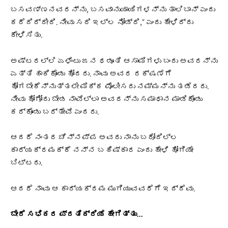
ಬಸವಣ್ಣನವರನ್ನು, ಬಸವಾನುಯಾಯಿಗಳನ್ನು ತಾಲಿಬಾನ್ ಎಂದು
ಕರೆದಿದ್ದೀರಿ. ನೀವು ಸರಿ ಇಲ್ಲ ನೋಡ್ರಿ,” ಎಂದು ಹೇಳಿದ್ದು
ಕೇಳಿಸಿತು.
ಅಷ್ಟರಲ್ಲಿ ಏಳೆಂಟು ಜನ ಧಡೂತಿ ಆಸಾಮಿಗಳು ಬಂದು ಅವರನ್ನು
ಎತ್ತಿ ಹಾಕಿಕೊಂಡು ಹೋದರು. ನಾವು ಅವರ ರಕ್ಷಣೆಗೆ
ಹೋಗಬೇಕೆನ್ನುತ್ತಲೇ ಮಿಕ್ಕ ಪೊಲೀಸರು ನಮ್ಮನ್ನು ತಡೆದರು.
ನೀವು ಹೋಗೋದು ಬೇಡ ನಾವೆಲ್ಲಾ ಅವರನ್ನು ಸಮಾಧಾನ ಮಾಡಿಕೊಂಡು
ಕರ್ಕೊಂಡು ಬರ್ತೇವೆ ಎಂದರು.
ಆದರೆ ನಂತರ ಚೆನ್ನಪ್ಪ ಅವರು ನಾನು ಬರೋದಿಲ್ಲ
ಕಾರ್ಯಕ್ರಮಕ್ಕೆ ನನ್ನ ಬಹಿಷ್ಕಾರ ಎಂದು ಹೇಳಿ ಹೋಗಿಯೇ
ಬಿಟ್ಟರು.
ಆದರೆ ನಾವು ಆ ಕಾರ್ಯಕ್ರಮ ಮುಗಿಯುವವರೆಗೆ ಇದ್ದೆವು.
ಬೇರೆ ಸಭಿಕರ ಪ್ರತಿಕ್ರಿಯೆ ಹೇಗಿತ್ತು…