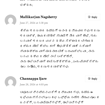
ವೀರ ಗಣಾಚಾರಿಯ ಗುಣ ಮೆಚ್ಚಬೇಕು ಬಸವಾದಿ ಶರಣರ
ಭಕ್ತರು.
Mallikarjun Nagshetty
Reply
June 27, 2026 at 5:38 pm
ಹಿರಿಯ ಶರಣರಾದ ತಮ್ಮಗೆ ಅನಂತ ಧನ್ಯವಾದಗಳು ಶರಣು
ಶರಣಾರ್ಥಿ, ತಾವು ಕಣ್ಣೇರಿ ಸ್ವಾಮಿಗೆ ನೇರ ವಾಗಿ ಕೇಳಿ, ಗುರು
ಬಸವಾದಿ ಶರಣರ ವಚನ ತತ್ವ ಸಿದ್ಧಾಂತದ ಲಿಂಗಾಯತ
ಧರ್ಮದ ಮೇಲೆ ಕೆಟ್ಟ ದಾಗಿ ಹೇಳುತ್ತಿದೆ ಯಾಕೆ ಸರಿಯಾಗಿ
ಸ್ವಾತಂತ್ರ್ಯ ವಾಗಿ ಮಾತನಾಡಲೀಕೆ ಬರುವುದಿಲ್ಲವಾ , ನಾನು
ಬಸವ ತತ್ವ ದ ಮೇಲೆ ನಂಬಿ ಬಂದಿದ್ದೇನೆ,
ನಾನು ತಾಲಿಬಾನಿ ಯಾಗಿ ಕಾಣಿಸುತ್ತಿದ್ದೆಯ , ಎಂದು ವಿಚಾರಿಸಿದ್ದು
ತುಂಬ ಸಂತೋಷ, ಶರಣು ಶರಣಾರ್ಥಿಗಳು
Channappa Ijare
Reply
June 28, 2026 at 4:03 pm
ಬಾಳೂರು ಚನ್ನಪ್ಪನವರಿಗೆ ಧನ್ಯವಾದಗಳು. ತಮ್ಮ ಈ
ಇಳಿವಯಸ್ಸಿನಲ್ಲೂ ಬಹಳ ಒಳ್ಳೆಯ ಸಂದೇಶ ನೀಡುವ ಮೂಲಕ
ಜನರಿಗೆ, ಬಸವಾಭಿಮಾನಿಗಳಿಗೆ, ತಾಲಿಬಾನಿಗಳಿಗೆ