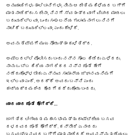
ಅನುಯಾಯಿಗಳು ತಾಲಿಬಾನಿಗಳಾ, ನೀನು ಆ ರೀತಿ ಮಹಿಳೆಯರ ಬಗ್ಗೆ
ಮಾತನಾಡಿದ್ದು ಸರೀನಾ, ನಿನಗೆ ಸ್ವತಂತ್ರವಾಗಿ ವಿಚಾರ ಮಾಡಲು
ಬರುವುದಿಲ್ಲವಾ, ಒಂದು ಸಂಘಟನೆಯ ಗುಲಾಮನಾಗಲು ನಿನಗೆ
ನಾಚಿಕೆ ಬರುವುದಿಲ್ಲವಾ, ಎಂದು ಕೇಳಿದೆ.
ಅವನು ತೆಪ್ಪಗೆ ಮುಖ ನೋಡುತ್ತಾ ಕುಳಿತಿದ್ದ.
ಅಷ್ಟರಲ್ಲಿ ಪೊಲೀಸರು ಬಂದು ನನ್ನ ಸೊಂಟ ಹಿಡಿದು ಎಳೆದರು.
ನಾನು ಒಬ್ಬ ಹಿರಿಯ ನಾಗರಿಕರ ನನ್ನ ಜೊತೆ ಹೇಗೆ
ನಡೆದುಕೊಳ್ಳಬೇಕು ಎನ್ನುವ ಸಾಮಾನ್ಯ ಜ್ಞಾನವು ನಿಮಗೆ
ಇಲ್ಲವಾ ಎಂದೆ. ಅದಕ್ಕೆ ಅವರು ಬನ್ನಿ ಎಂದು
ಕಾರ್ಯಕ್ರಮದಿಂದ ಹೊರಗೆ ಕರೆದುಕೊಂಡು ಬಂದರು.
ಯಾರ ಯಾರ ಜೊತೆ ಹೋಗಿದ್ರಿ…
ಜಾಗತಿಕ ಲಿಂಗಾಯತ ಮಹಾಸಭಾ ಮತ್ತು ರಾಷ್ಟ್ರೀಯ ಬಸವ
ದಳದವರ ಜೊತೆ ಹೋಗಿದ್ದೆ. ಕನ್ನೇರಿ ಏನಾದರು
ಬಸವಣ್ಣನವರ ಬಗ್ಗೆ ಮಾತನಾಡಿದರೆ ಅವನನ್ನು ತಡೆಯಲು