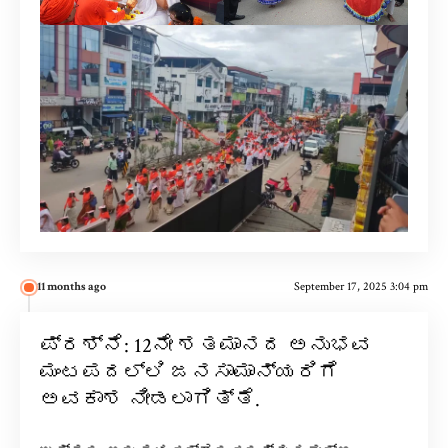
11 months ago
September 17, 2025 3:04 pm
ಪ್ರಶ್ನೆ: 12ನೇ ಶತಮಾನದ ಅನುಭವ
ಮಂಟಪದಲ್ಲಿ ಜನಸಾಮಾನ್ಯರಿಗೆ
ಅವಕಾಶ ನೀಡಲಾಗಿತ್ತೆ.