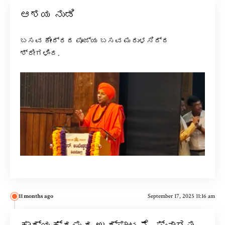
ಆಶಯ ನುಡಿ
ಬಸವ ಕೇಂದ್ರದ ಪೂಜ್ಯ ಬಸವ ಮರುಳಸಿದ್ದ
ಶ್ರೀಗಳಿಂದ.
11 months ago
September 17, 2025 11:16 am