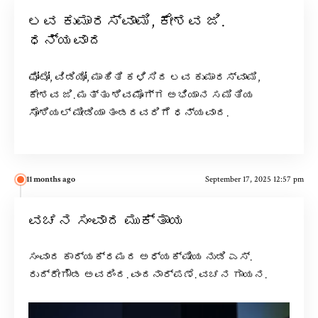
ಲವ ಕುಮಾರಸ್ವಾಮಿ, ಕೇಶವ ಜಿ.
ಧನ್ಯವಾದ
ಫೋಟೋ, ವಿಡಿಯೋ, ಮಾಹಿತಿ ಕಳಿಸಿದ ಲವ ಕುಮಾರಸ್ವಾಮಿ,
ಕೇಶವ ಜಿ. ಮತ್ತು ಶಿವಮೊಗ್ಗ ಅಭಿಯಾನ ಸಮಿತಿಯ
ಸೊಶಿಯಲ್ ಮೀಡಿಯಾ ತಂಡದವರಿಗೆ ಧನ್ಯವಾದ.
11 months ago
September 17, 2025 12:57 pm
ವಚನ ಸಂವಾದ ಮುಕ್ತಾಯ
ಸಂವಾದ ಕಾರ್ಯಕ್ರಮದ ಅಧ್ಯಕ್ಷೀಯ ನುಡಿ ಎಸ್.
ರುದ್ರೇಗೌಡ ಅವರಿಂದ. ವಂದನಾರ್ಪಣೆ. ವಚನ ಗಾಯನ.