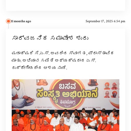
11 months ago
September 17, 2025 6:54 pm
ಸಾರ್ವಜನಿಕ ಸಮಾವೇಶ ಶುರು
ಷಡಾಕ್ಷರಿ ಸಿ.ಎಸ್. ಅವರಿಂದ ಸ್ವಾಗತ, ಪ್ರಾಸ್ತಾವಿಕ
ಮಾತು. ಅಭಿಯಾನ ಸಮಿತಿ ಅಧ್ಯಕ್ಷರಾದ ಎಸ್.
ರುದ್ರೇಗೌಡರಿಂದ ಆಶಯ ನುಡಿ.