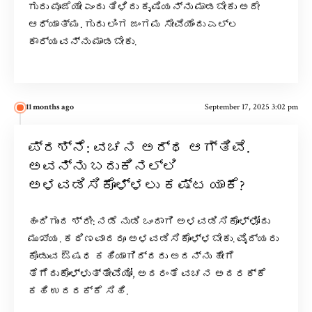
ಗುರು ಪೂಜೆಯೇ ಎಂದು ತಿಳಿದು ಕೃಷಿಯನ್ನು ಮಾಡಬೇಕು ಅದೇ
ಆಧ್ಯಾತ್ಮ. ಗುರು ಲಿಂಗ ಜಂಗಮ ಸೇವೆಯೆಂದು ಎಲ್ಲ
ಕಾರ್ಯವನ್ನು ಮಾಡಬೇಕು.
11 months ago
September 17, 2025 3:02 pm
ಪ್ರಶ್ನೆ: ವಚನ ಅರ್ಥ ಆಗ್ತಿವೆ.
ಅವನ್ನು ಬದುಕಿನಲ್ಲಿ
ಅಳವಡಿಸಿಕೊಳ್ಳಲು ಕಷ್ಟ ಯಾಕೆ?
ಹಂದಿಗುಂದ ಶ್ರೀ: ನಡೆ ನುಡಿ ಒಂದಾಗಿ ಅಳವಡಿಸಿಕೊಳ್ಳೋದು
ಮುಖ್ಯ. ಕಠಿಣವಾದರೂ ಅಳವಡಿಸಿಕೊಳ್ಳಬೇಕು. ವೈದ್ಯರು
ಕೊಡುವ ಔಷಧ ಕಹಿಯಾಗಿದ್ದರು ಅದನ್ನು ಹೇಗೆ
ತೆಗೆದುಕೊಳ್ಳುತ್ತೇವೆಯೋ, ಅದರಂತೆ ವಚನ ಅದರಕ್ಕೆ
ಕಹಿ ಉದರಕ್ಕೆ ಸಿಹಿ.