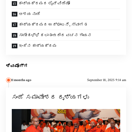
ಕಾರ್ಯಕ್ರಮದ ಲೈವ್ ವಿಡಿಯೋ
ಆಶಯ ನುಡಿ
ಕಾರ್ಯಕ್ರಮದ ಉದ್ಘಾಟನೆ, ಸ್ವಾಗತ
ಸಾಣೇಹಳ್ಳಿ ಕಲಾತಂಡದಿಂದ ವಚನ ಗಾಯನ
ಇಂದಿನ ಕಾರ್ಯಕ್ರಮ
ಶಿವಮೊಗ್ಗ
11 months ago
September 18, 2025 9:14 am
ಸಂಜೆ ಸಮಾವೇಶದ ದೃಶ್ಯಗಳು