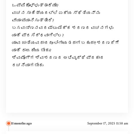
ಒಪ್ಪಿಕೊಳ್ಳುತ್ತಾರೆಯೇ?
ವಚನ ಸಾಹಿತ್ಯದಲ್ಲಿ ಐಕ್ಯ ಸ್ಥಿತಿಯನ್ನು
ವ್ಯಾಖ್ಯಾನಿಸುತ್ತೀರಿ?
ಬಸವಣ್ಣನವರಷ್ಟು ಮಿಕ್ಕ ಶರಣರ ವಚನಗಳು
ಯಾಕೆ ಪ್ರಸಿದ್ಧವಾಗಿಲ್ಲ?
ಯಾವ ಜಾತಿಯವರಾದರೂ ಲಿಂಗಾಯತರಾಗಬಹುದಾ? ಶರಣರಿಗೆ
ಯಾಕೆ ರಾಜಕೀಯ ಬೇಕು?
ಶಿವಮೊಗ್ಗ ಶಿವಶರಣರ ಅಭಿವೃದ್ಧಿ ಪ್ರಕಾರ
ರಚನೆಯಾಗಬೇಕು
11 months ago
September 17, 2025 11:58 am