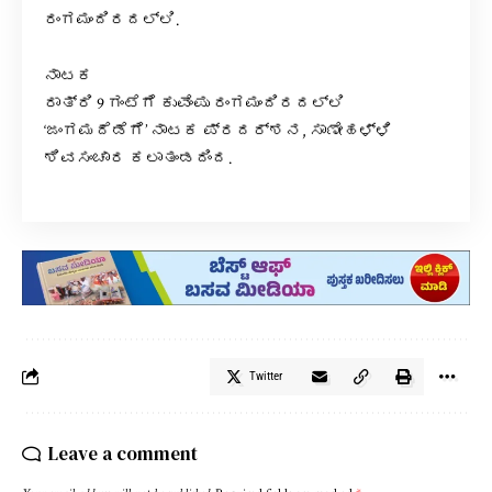
ರಂಗಮಂದಿರದಲ್ಲಿ.
ನಾಟಕ
ರಾತ್ರಿ 9 ಗಂಟೆಗೆ ಕುವೆಂಪು ರಂಗಮಂದಿರದಲ್ಲಿ
‘ಜಂಗಮದೆಡೆಗೆ’ ನಾಟಕ ಪ್ರದರ್ಶನ, ಸಾಣೇಹಳ್ಳಿ
ಶಿವಸಂಚಾರ ಕಲಾತಂಡದಿಂದ.
Twitter
Leave a comment