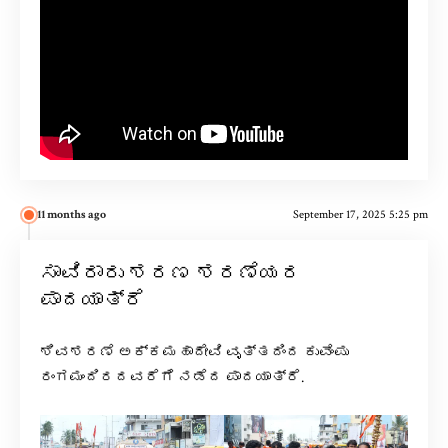
11 months ago
September 17, 2025 5:25 pm
ಸಾವಿರಾರು ಶರಣ ಶರಣೆಯರ
ಪಾದಯಾತ್ರೆ
ಶಿವಶರಣೆ ಅಕ್ಕಮಹಾದೇವಿ ವೃತ್ತದಿಂದ ಕುವೆಂಪು
ರಂಗಮಂದಿರದವರೆಗೆ ನಡೆದ ಪಾದಯಾತ್ರೆ.