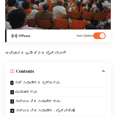
19
Posts
Auto Updates
ಅಭಿಯಾನದ 16ನೇ ದಿನದ ಲೈವ್ ಬ್ಲಾಗ್
Contents
ಸಂಜೆ ಸಮಾವೇಶದ ದೃಶ್ಯಗಳು
ಮುಖ್ಯಾಂಶಗಳು
ಸಾರ್ವಜನಿಕ ಸಮಾವೇಶ ಶುರು
ಸಾರ್ವಜನಿಕ ಸಮಾವೇಶ – ಲೈವ್ ವಿಡಿಯೋ