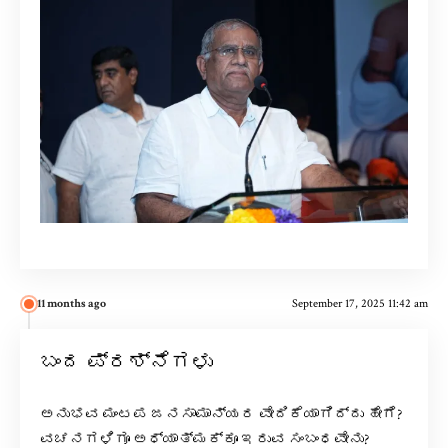
11 months ago
September 17, 2025 11:42 am
ಬಂದ ಪ್ರಶ್ನೆಗಳು
ಅನುಭವ ಮಂಟಪ ಜನಸಾಮಾನ್ಯರ ವೇದಿಕೆಯಾಗಿದ್ದು ಹೇಗೆ?
ವಚನಗಳಿಗೂ ಅಧ್ಯಾತ್ಮಕ್ಕೂ ಇರುವ ಸಂಬಂಧವೇನು?