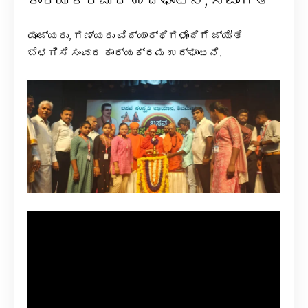
ಕಾರ್ಯಕ್ರಮದ ಉದ್ಘಾಟನೆ, ಸ್ವಾಗತ
ಪೂಜ್ಯರು, ಗಣ್ಯರು ವಿದ್ಯಾರ್ಥಿಗಳೊಂದಿಗೆ ಜ್ಯೋತಿ
ಬೆಳಗಿಸಿ ಸಂವಾದ ಕಾರ್ಯಕ್ರಮ ಉದ್ಘಾಟನೆ.