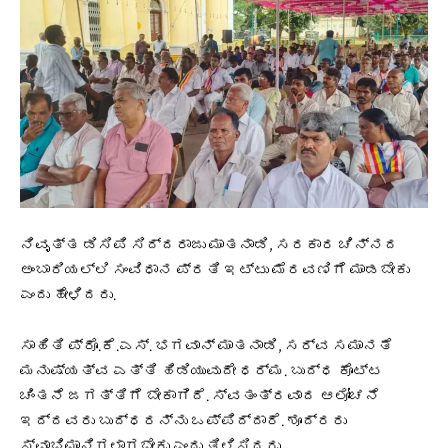
ನಿವೃತ್ತ ಡಿಸಿಪಿ ಸಿದ್ದರಾಜು ಮಾತನಾಡಿ, ಸರಕಾರ ಚಿನ್ನದ
ಅಂಬಾರಿಯಲ್ಲಿ ಸಂವಿಧಾನ ಪ್ರತಿ ಇಟ್ಟು ಮೆರವಣಿಗೆ ಮಾಡಬೇಕು
ಎಂದು ಹೇಳಿದರು.
ಸಾಹಿತಿ ಪ್ರೊ.ಕೆ.ಎಸ್. ಭಗವಾನ್ ಮಾತನಾಡಿ, ಸರ್ವ ಸಮಾನತೆ
ಮನುಷ್ಯತ್ವ ಎತ್ತಿ ಹಿಡಿಯುವುದೇ ಧರ್ಮ. ಬುದ್ಧ ಕೊಟ್ಟ
ಚಿಂತನೆ ಜಗತ್ತಿಗೆ ಬೇಕಾಗಿದೆ. ಸ್ವತಂತ್ರವಾದ ಆಲೋಚನೆ
ಇದ್ದವರು ಬುದ್ಧರನ್ನು ಒಪ್ಪಿದ್ದಾರೆ. ಶೂದ್ರರು
ಸ್ವಾಭಿಮಾನಿಗಳಾಗಬೇಕು ಎಂದು ತಿಳಿಸಿದರು.