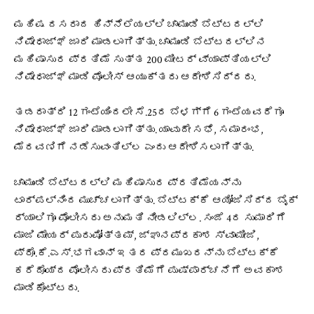
ಮಹಿಷ ದಸರಾದ ಹಿನ್ನೆಲೆಯಲ್ಲಿ ಚಾಮುಂಡಿ ಬೆಟ್ಟದಲ್ಲಿ
ನಿಷೇಧಾಜ್ಞೆ ಜಾರಿ ಮಾಡಲಾಗಿತ್ತು. ಚಾಮುಂಡಿ ಬೆಟ್ಟದಲ್ಲಿನ
ಮಹಿಷಾಸುರ ಪ್ರತಿಮೆ ಸುತ್ತ 200 ಮೀಟರ್ ವ್ಯಾಪ್ತಿಯಲ್ಲಿ
ನಿಷೇಧಾಜ್ಞೆ ಮಾಡಿ ಪೊಲೀಸ್ ಆಯುಕ್ತರು ಆದೇಶಿಸಿದ್ದರು.
ತಡರಾತ್ರಿ 12 ಗಂಟೆಯಿಂದಲೇ ಸೆ.25ರ ಬೆಳಗ್ಗೆ 6 ಗಂಟೆಯವರೆಗೂ
ನಿಷೇಧಾಜ್ಞೆ ಜಾರಿ ಮಾಡಲಾಗಿತ್ತು. ಯಾವುದೇ ಸಭೆ, ಸಮಾರಂಭ,
ಮೆರವಣಿಗೆ ನಡೆಸುವಂತಿಲ್ಲ ಎಂದು ಆದೇಶಿಸಲಾಗಿತ್ತು.
ಚಾಮುಂಡಿ ಬೆಟ್ಟದಲ್ಲಿ ಮಹಿಷಾಸುರ ಪ್ರತಿಮೆಯನ್ನು
ಟಾರ್ಪಲ್‌ನಿಂದ ಮುಚ್ಚಲಾಗಿತ್ತು. ಬೆಟ್ಟಕ್ಕೆ ಆಯೋಜಿಸಿದ್ದ ಬೈಕ್‌
ರ್‍ಯಾಲಿಗೂ ಪೊಲೀಸರು ಅನುಮತಿ ನೀಡಲಿಲ್ಲ. ಸಂಜೆ 4ರ ಸುಮಾರಿಗೆ
ಮಾಜಿ ಮೇಯರ್‌ ಪುರುಷೋತ್ತಮ್‌, ಜ್ಞಾನಪ್ರಕಾಶ ಸ್ವಾಮೀಜಿ,
ಪ್ರೊ.ಕೆ.ಎಸ್‌.ಭಗವಾನ್‌ ಇತರ ಪ್ರಮುಖರನ್ನು ಬೆಟ್ಟಕ್ಕೆ
ಕರೆದೊಯ್ದ ಪೊಲೀಸರು ಪ್ರತಿಮೆಗೆ ಪುಷ್ಪಾರ್ಚನೆಗೆ ಅವಕಾಶ
ಮಾಡಿಕೊಟ್ಟರು.