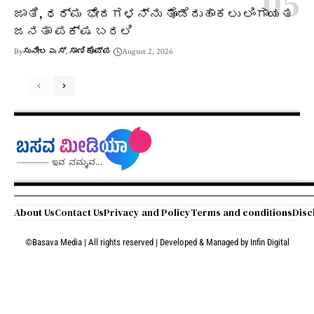
ಜಾತಿ, ಧರ್ಮ ಭೇದಗಳನ್ನು ತೊಡೆದುಹಾಕಲು ಲಿಂಗಾಯತ
ಜನತಾ ಪಕ್ಷ ಬರಲಿ
By
ಸುನೀಲ ಎಸ್. ಸಾಣಿಕೊಪ್ಪ
August 2, 2026
About Us
Contact Us
Privacy and Policy
Terms and conditions
Disc
©Basava Media | All rights reserved | Developed & Managed by
Infin Digital