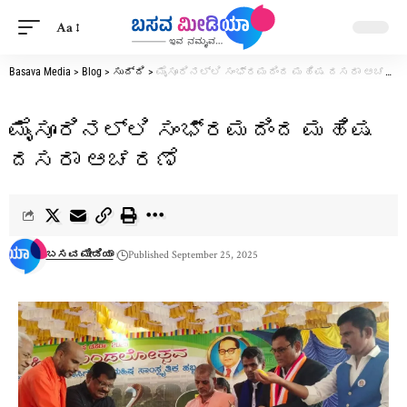
Aa
Basava Media
>
Blog
>
ಸುದ್ದಿ
>
ಮೈಸೂರಿನಲ್ಲಿ ಸಂಭ್ರಮದಿಂದ ಮಹಿಷ ದಸರಾ ಆಚರಣೆ
ಮೈಸೂರಿನಲ್ಲಿ ಸಂಭ್ರಮದಿಂದ ಮಹಿಷ
ದಸರಾ ಆಚರಣೆ
ಬಸವ ಮೀಡಿಯಾ
Published September 25, 2025