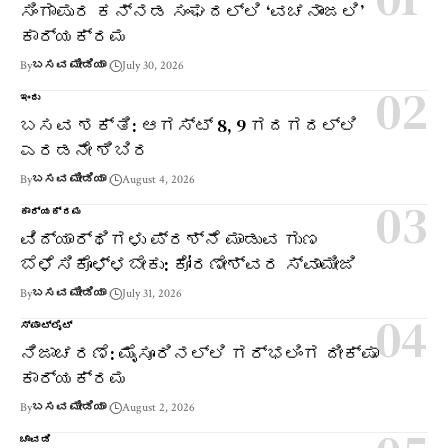
ಸಿಂಗಾಪುರ ಕನ್ನಡ ಸಂಘದಲ್ಲಿ ‘ವಚನಾಂಜಲಿ’
ಕಾರ್ಯಕ್ರಮ
By
ಬಸವ ಮೀಡಿಯಾ
July 30, 2026
ಇಂದು
ಬಸವ ಶಕ್ತಿ: ಆಗಸ್ಟ್ 8, 9 ಗದಗದಲ್ಲಿ
ಎರಡನೇ ಶಿಬಿರ
By
ಬಸವ ಮೀಡಿಯಾ
August 4, 2026
ಕಾರ್ಯಕ್ರಮ
ವಿದ್ಯಾರ್ಥಿಗಳು ಪ್ರಶ್ನೆ ಮಾಡುವ ಗುಣ
ಬೆಳೆಸಿಕೊಳ್ಳಬೇಕು: ಕೋರಣೇಶ್ವರ ಸ್ವಾಮೀಜಿ
By
ಬಸವ ಮೀಡಿಯಾ
July 31, 2026
ಸ್ಪಾಟ್‌ಲೈಟ್
ನಿಜಾಚರಣೆ: ಮೈಸೂರಿನಲ್ಲಿ ಗರ್ಭಲಿಂಗ ದೀಕ್ಷಾ
ಕಾರ್ಯಕ್ರಮ
By
ಬಸವ ಮೀಡಿಯಾ
August 2, 2026
ಚಾವಡಿ