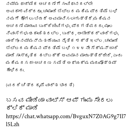
ನಮ್ಮ ಧಾರ್ಮಿಕ ಆಚರಣೆಗೆ ಸಂವಿಧಾನದಲ್ಲೇ
ಅವಕಾಶವಿದ್ದರೂ, ಚಾಮುಂಡಿ ಬೆಟ್ಟದ ಮಹಿಷ ಪ್ರತಿಮೆ ಬಳಿ
ನಮಗೆ ಹೋಗಲು ಬಿಡದೆ ಅವಮಾನಿಸಲಾಗುತ್ತಿದೆ.ಮಹಿಷನ
ಆಚರಣೆ ಮಾಡುವ ಬುದ್ದಿಜೀವಿಗಳು, ಪ್ರಗತಿಪರರು, ಮೂಲ
ನಿವಾಸಿಗಳು ಢಕಾಯಿತರಲ್ಲ, ಬುದ್ಧ, ಅಂಬೇಡ್ಕರ್ ವಾದಿಗಳು,
ಯಾರಿಗೂ ನಮ್ಮನ್ನು ತಡೆಯುವ ನೈತಿಕ ಶಕ್ತಿ ಇಲ್ಲ. ಚಾಮುಂಡಿ
ಬೆಟ್ಟದ ಮಹಿಷನ ಪ್ರತಿಮೆ ಬಳಿ ೧೪೪ ನೇ ಸೆಕ್ಷನ್ ಜಾರಿ
ಮಾಡಿ ಸಾಂಸ್ಕೃತಿಕ ಹಬ್ಬಕ್ಕೆ ಅವಮಾನ ಮಾಡುತ್ತಿದ್ದೀರಿ, ಎಂದು
ಮಹಿಷ ದಸರಾ ಆಚರಣ ಸಮಿತಿ ಅಧ್ಯಕ್ಷ ಪುರುಷೋತ್ತಮ್
ಹೇಳಿದರು.
(ವರದಿ ಚಿತ್ರ ಕೃಪೆ ವಾರ್ತ ಭಾರತಿ)
ಬಸವ ಮೀಡಿಯಾ ವಾಟ್ಸ್ ಆಪ್ ಗುಂಪು ಸೇರಲು
ಕ್ಲಿಕ್ ಮಾಡಿ
https://chat.whatsapp.com/BvguxN7Z0AG9g7Il7
l5Lzh