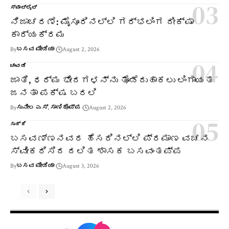
ಸ್ಪಾಟ್‌ಲೈಟ್
ನಿಜಾಚರಣೆ: ಮೈಸೂರಿನಲ್ಲಿ ಗರ್ಭಲಿಂಗ ದೀಕ್ಷಾ
ಕಾರ್ಯಕ್ರಮ
By
ಬಸವ ಮೀಡಿಯಾ
August 2, 2026
ಚಾವಡಿ
ಜಾತಿ, ಧರ್ಮ ಭೇದಗಳನ್ನು ತೊಡೆದುಹಾಕಲು ಲಿಂಗಾಯತ
ಜನತಾ ಪಕ್ಷ ಬರಲಿ
By
ಸುನೀಲ ಎಸ್. ಸಾಣಿಕೊಪ್ಪ
August 2, 2026
ಸುದ್ದಿ
ಬಸವಣ್ಣನವರ ಹೆಸರಿನಲ್ಲಿ ಪ್ರಮಾಣ ವಚನ
ಸ್ವೀಕರಿಸಿದ ದಲಿತ ಶಾಸಕ ಬಸವಂತಪ್ಪ
By
ಬಸವ ಮೀಡಿಯಾ
August 3, 2026