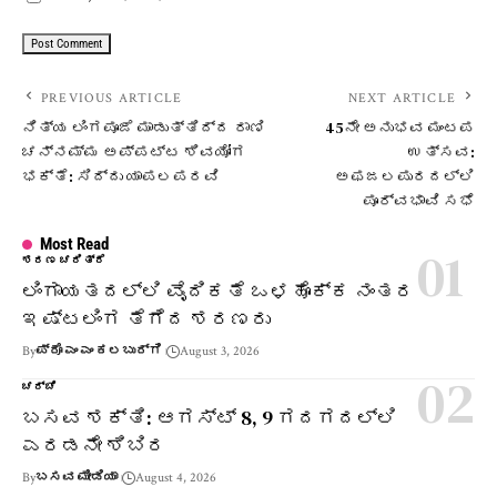
PREVIOUS ARTICLE
NEXT ARTICLE
ನಿತ್ಯ ಲಿಂಗಪೂಜೆ ಮಾಡುತ್ತಿದ್ದ ರಾಣಿ
45ನೇ ಅನುಭವ ಮಂಟಪ
ಚನ್ನಮ್ಮ ಅಪ್ಪಟ್ಟ ಶಿವಯೋಗ
ಉತ್ಸವ:
ಭಕ್ತೆ: ಸಿದ್ದು ಯಾಪಲಪರವಿ
ಅಫಜಲಪುರದಲ್ಲಿ
ಪೂರ್ವಭಾವಿ ಸಭೆ
Most Read
ಶರಣ ಚರಿತ್ರೆ
ಲಿಂಗಾಯತದಲ್ಲಿ ವೈದಿಕತೆ ಒಳಹೊಕ್ಕ ನಂತರ
ಇಷ್ಟಲಿಂಗ ತೆಗೆದ ಶರಣರು
By
ಪ್ರೊ ಎಂ ಎಂ ಕಲಬುರ್ಗಿ
August 3, 2026
ಚರ್ಚೆ
ಬಸವ ಶಕ್ತಿ: ಆಗಸ್ಟ್ 8, 9 ಗದಗದಲ್ಲಿ
ಎರಡನೇ ಶಿಬಿರ
By
ಬಸವ ಮೀಡಿಯಾ
August 4, 2026