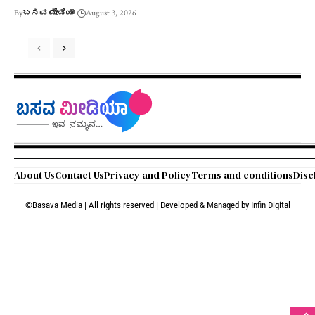
By
ಬಸವ ಮೀಡಿಯಾ
August 3, 2026
About Us
Contact Us
Privacy and Policy
Terms and conditions
Disc
©Basava Media | All rights reserved | Developed & Managed by
Infin Digital