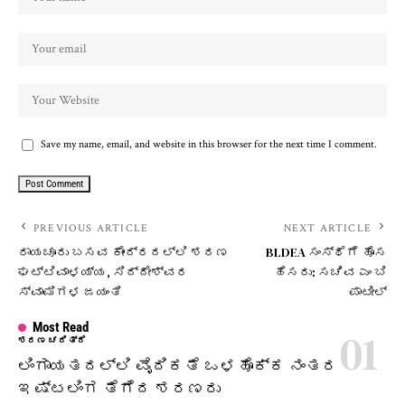
Save my name, email, and website in this browser for the next time I comment.
PREVIOUS ARTICLE
NEXT ARTICLE
ರಾಯಚೂರು ಬಸವ ಕೇಂದ್ರದಲ್ಲಿ ಶರಣ
BLDEA ಸಂಸ್ಥೆಗೆ ಹೊಸ
ಘಟ್ಟಿವಾಳಯ್ಯ, ಸಿದ್ದೇಶ್ವರ
ಹೆಸರು: ಸಚಿವ ಎಂ ಬಿ
ಸ್ವಾಮಿಗಳ ಜಯಂತಿ
ಪಾಟೀಲ್
Most Read
ಶರಣ ಚರಿತ್ರೆ
ಲಿಂಗಾಯತದಲ್ಲಿ ವೈದಿಕತೆ ಒಳಹೊಕ್ಕ ನಂತರ
ಇಷ್ಟಲಿಂಗ ತೆಗೆದ ಶರಣರು