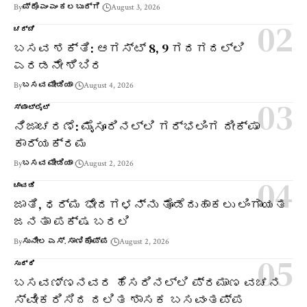
By
ಪ್ರೊ ಎಂ ಎಂ ಕಲಬುರ್ಗಿ
August 3, 2026
ಚರ್ಚೆ
ಬಸವ ಶಕ್ತಿ: ಆಗಸ್ಟ್ 8, 9 ಗದಗದಲ್ಲಿ
ಎರಡನೇ ಶಿಬಿರ
By
ಬಸವ ಮೀಡಿಯಾ
August 4, 2026
ಸ್ಪಾಟ್‌ಲೈಟ್
ನಿಜಾಚರಣೆ: ಮೈಸೂರಿನಲ್ಲಿ ಗರ್ಭಲಿಂಗ ದೀಕ್ಷಾ
ಕಾರ್ಯಕ್ರಮ
By
ಬಸವ ಮೀಡಿಯಾ
August 2, 2026
ಚಾವಡಿ
ಜಾತಿ, ಧರ್ಮ ಭೇದಗಳನ್ನು ತೊಡೆದುಹಾಕಲು ಲಿಂಗಾಯತ
ಜನತಾ ಪಕ್ಷ ಬರಲಿ
By
ಸುನೀಲ ಎಸ್. ಸಾಣಿಕೊಪ್ಪ
August 2, 2026
ಸುದ್ದಿ
ಬಸವಣ್ಣನವರ ಹೆಸರಿನಲ್ಲಿ ಪ್ರಮಾಣ ವಚನ
ಸ್ವೀಕರಿಸಿದ ದಲಿತ ಶಾಸಕ ಬಸವಂತಪ್ಪ