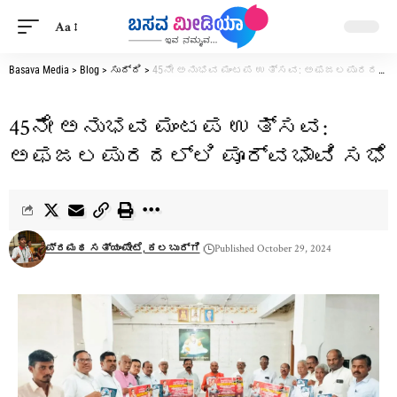
Aa
Basava Media
>
Blog
>
ಸುದ್ದಿ
>
45ನೇ ಅನುಭವ ಮಂಟಪ ಉತ್ಸವ: ಅಫಜಲಪುರದಲ್ಲಿ ಪೂರ್ವಭಾವಿ ಸಭೆ
45ನೇ ಅನುಭವ ಮಂಟಪ ಉತ್ಸವ:
ಅಫಜಲಪುರದಲ್ಲಿ ಪೂರ್ವಭಾವಿ ಸಭೆ
ಪ್ರಮಥ ಸತ್ಯಂಪೇಟೆ, ಕಲಬುರ್ಗಿ
Published October 29, 2024