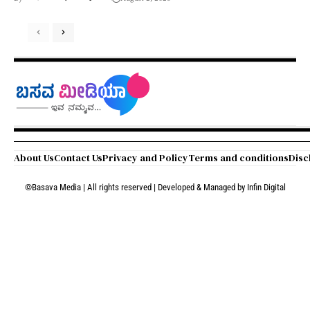
About Us
Contact Us
Privacy and Policy
Terms and conditions
Disc
©Basava Media | All rights reserved | Developed & Managed by
Infin Digital