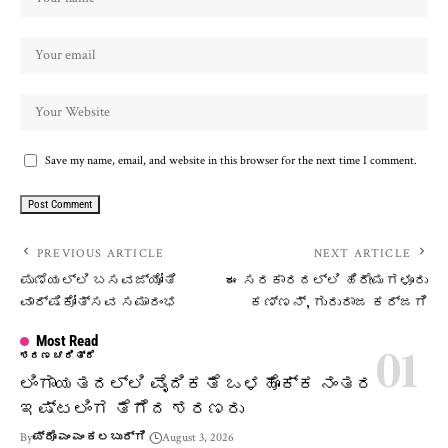
Save my name, email, and website in this browser for the next time I comment.
PREVIOUS ARTICLE
NEXT ARTICLE
ಪುಣೆಯಲ್ಲಿ ಬಸವಜ್ಯೋತಿ
ಈ ಸರಕಾರದಲ್ಲಿ ಹಿರೇಮಗಳೂರು
ವಾರ್ಷಿಕೋತ್ಸವ ಸಮಾರಂಭ
ಕಣ್ಣನ್, ಗುರುರಾಜ ಕರ್ಜಗಿ
Most Read
ಶರಣ ಚರಿತ್ರೆ
ಲಿಂಗಾಯತದಲ್ಲಿ ವೈದಿಕತೆ ಒಳಹೊಕ್ಕ ನಂತರ
ಇಷ್ಟಲಿಂಗ ತೆಗೆದ ಶರಣರು
By
ಪ್ರೊ ಎಂ ಎಂ ಕಲಬುರ್ಗಿ
August 3, 2026