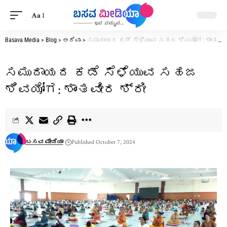
Aa
Basava Media
>
Blog
>
ಅರಿವು
>
ಸಮುದಾಯದ ಕಡೆ ಸೆಳೆಯುವ ಸಹಜ ಶಿವಯೋಗ: ಶಾಂತವೀರ ಶ್ರೀ
ಸಮುದಾಯದ ಕಡೆ ಸೆಳೆಯುವ ಸಹಜ
ಶಿವಯೋಗ: ಶಾಂತವೀರ ಶ್ರೀ
ಬಸವ ಮೀಡಿಯಾ
Published October 7, 2024