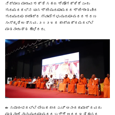
ನಿರ್ಮಾಣ ಮಾಡುವ ಶಕ್ತಿ ಸಹಜ ಶಿಯೋಗಕ್ಕಿದೆ ಎಂದು
ಗುರುಮಠಕಲ್‌ನ ಖಾಸ ಶ್ರೀ ಮುರುಘಾಮಠದ ಶ್ರೀ ಶಾಂತವೀರ
ಗುರುಮುರುಘರಾಜೇಂದ್ರ ಸ್ವಾಮಿಗಳು ಮುರುಘಾ ಮಠದ ಶರಣ
ಸಂಸ್ಕೃತಿ ಉತ್ಸವ-೨೦೨೪ ರ ಕಾರ್ಯಕ್ರಮದಲ್ಲಿ
ಮಾತನಾಡುತ್ತ ಹೇಳಿದರು.
ಈ ಸಮಾರಂಭದಲ್ಲಿ ಲೇಖಕರಾದ ಎಚ್ ಆನಂದಕುಮಾರ್ ರವರು
ಮಾತನಾಡಿ ನಾನು ಮುರುಘಾ ಮಠದ ಬಗ್ಗೆ ಅದರ ಇತಿಹಾಸದ