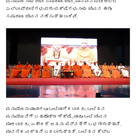
ಮನುಷ್ಯ ಸಂಘ ಜೀವಿ ಸಮುದಾಯ ಜೀವಿ, ಮಾನವನಷ್ಟೇ ಅಲ್ಲ
ಎಲ್ಲಾ ಪ್ರಾಣಿಗಳು ಪಶು ಪಕ್ಷಿಗಳು ಸಂಘ ಜೀವನ ಹಾಗೂ
ಸಮುದಾಯ ಜೀವನ ನಡೆಸುತ್ತಾ ಬಂದಿವೆ.
ಮನುಷ್ಯನು ಯಾವಾಗಲೂ ಒಂಟಿಯಾಗಿರಬಾರದು. ಒಂಟಿತನ
ಮನುಷ್ಯನಿಗೆ ಬಹುದೊಡ್ಡ ಶಿಕ್ಷೆ, ಯಾರೂ ಒಂಟಿ ಜೀವನ
ಮಾಡಬಾರದು, ಏಕೆಂದರೆ ಆತನು ಖಿನ್ನತೆಗೆ ಒಳಗಾಗುತ್ತಾನೆ.
ಮಾನಸಿಕ ವರ್ತನೆ ಬದಲಾಗುತ್ತದೆ. ಒಂಟಿತನ ಕೆಟ್ಟ