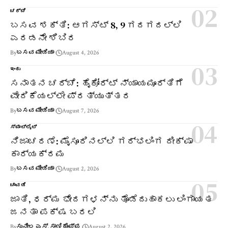
ಚರ್ಚೆ
ಬಸವ ಶಕ್ತಿ: ಆಗಸ್ಟ್ 8, 9 ಗದಗದಲ್ಲಿ
ಎರಡನೇ ಶಿಬಿರ
By
ಬಸವ ಮೀಡಿಯಾ
August 4, 2026
ಇಂದು
ಸನಾತನ ಚರ್ಚೆ: ಹೈಕೋರ್ಟ್ ನ್ಯಾಯಮೂರ್ತಿಗೆ
ವೇದಿಕೆಯಲ್ಲೇ ಪ್ರತ್ಯುತ್ತರ
By
ಬಸವ ಮೀಡಿಯಾ
August 7, 2026
ಸ್ಪಾಟ್‌ಲೈಟ್
ನಿಜಾಚರಣೆ: ಮೈಸೂರಿನಲ್ಲಿ ಗರ್ಭಲಿಂಗ ದೀಕ್ಷಾ
ಕಾರ್ಯಕ್ರಮ
By
ಬಸವ ಮೀಡಿಯಾ
August 2, 2026
ಚಾವಡಿ
ಜಾತಿ, ಧರ್ಮ ಭೇದಗಳನ್ನು ತೊಡೆದುಹಾಕಲು ಲಿಂಗಾಯತ
ಜನತಾ ಪಕ್ಷ ಬರಲಿ
By
ಸುನೀಲ ಎಸ್. ಸಾಣಿಕೊಪ್ಪ
August 2, 2026