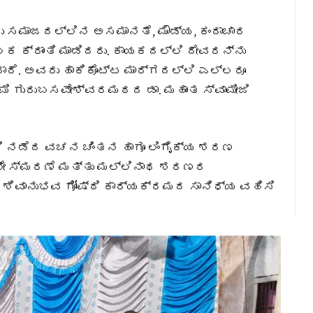
 ಸಮಾಜದಲ್ಲಿನ ಅಸಮಾನತೆ, ಮೌಡ್ಯ, ಕಂದಾಚಾರ
 ಕ್ರಾಂತಿ ಮಾಡಿದರು. ಕಾಯಕದಲ್ಲಿ ದೇವರನ್ನು
್ದಾರೆ. ಅವರು ಹಾಕಿಕೊಟ್ಟ ಮಾರ್ಗದಲ್ಲಿ ಎಲ್ಲರೂ
ದಾಮಿ ಗುರುಬಸವೇಶ್ವರಮಠದ ಡಾ. ಮಹಾಂತ ಸ್ವಾಮೀಜಿ
 ನಡೆದ ವಚನ ಚಿಂತನ ಹಾಗೂ ಲಿಂಗೈಕ್ಯ ಶರಣ
ನೇ ಸ್ಮರಣೆ ಮತ್ತು ಮಲ್ಲಿನಾಥ ಶರಣರ
ಿ ಶಿವಾನುಭವ ಗೋಷ್ಠಿ ಕಾರ್ಯಕ್ರಮದ ಸಾನಿಧ್ಯ ವಹಿಸಿ