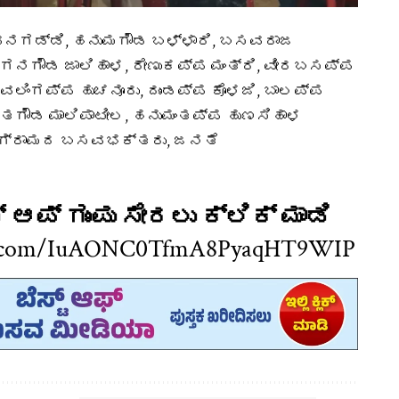
ವನಗಡ್ಡಿ, ಹನುಮಗೌಡ ಬಳ್ಳಾರಿ, ಬಸವರಾಜ
ನಾಗನಗೌಡ ಜಾಲಿಹಾಳ, ರೇಣುಕಪ್ಪ ಮಂತ್ರಿ, ವೀರಬಸಪ್ಪ
ವಲಿಂಗಪ್ಪ ಹುಚನೂರು, ದುಂಡಪ್ಪ ಕೊಳಜಿ, ಬಾಲಪ್ಪ
ಾಂತಗೌಡ ಮಾಲಿಪಾಟೀಲ, ಹನುಮಂತಪ್ಪ ಹುಣಸಿಹಾಳ
. ಗ್ರಾಮದ ಬಸವಭಕ್ತರು, ಜನತೆ
ಆಪ್ ಗುಂಪು ಸೇರಲು ಕ್ಲಿಕ್ ಮಾಡಿ
app.com/IuAONC0TfmA8PyaqHT9WIP