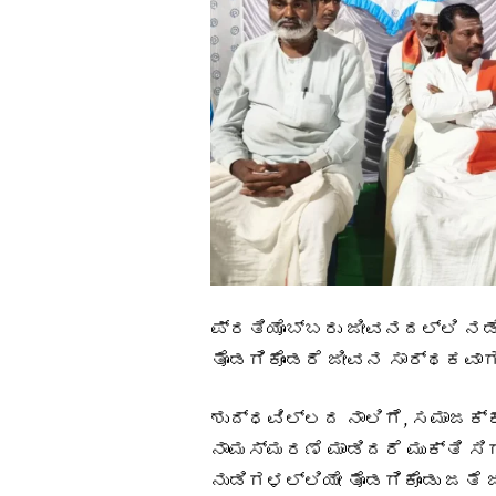
ಪ್ರತಿಯೊಬ್ಬರು ಜೀವನದಲ್ಲಿ ನಡೆನ
ತೊಡಗಿಕೊಂಡರೆ ಜೀವನ ಸಾರ್ಥಕವಾಗು
ಶುದ್ಧವಿಲ್ಲದ ನಾಲಿಗೆ, ಸಮಾಜಕ್
ನಾಮಸ್ಮರಣೆ ಮಾಡಿದರೆ ಮುಕ್ತಿ ಸಿ
ನುಡಿಗಳಲ್ಲಿಯೇ ತೊಡಗಿಕೊಂಡು ಜತೆ