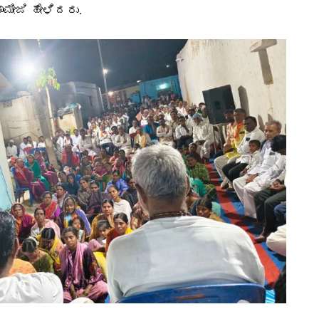
ಮೀಜಿ ಹೇಳಿದರು.