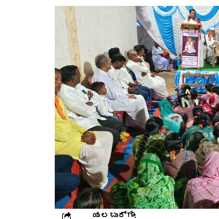
ಯಲಬುರ್ಗಾ: