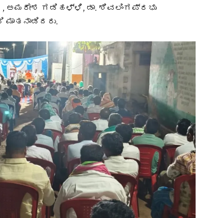
, ಅಮರೇಶ ಗಡಿಹಳ್ಳಿ, ಡಾ. ಶಿವಲಿಂಗಪ್ರಭು
ಿ ಮಾತನಾಡಿದರು.