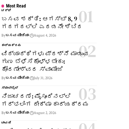
Most Read
ಚರ್ಚೆ
ಬಸವ ಶಕ್ತಿ: ಆಗಸ್ಟ್ 8, 9
ಗದಗದಲ್ಲಿ ಎರಡನೇ ಶಿಬಿರ
By
ಬಸವ ಮೀಡಿಯಾ
August 4, 2026
ಕಾರ್ಯಕ್ರಮ
ವಿದ್ಯಾರ್ಥಿಗಳು ಪ್ರಶ್ನೆ ಮಾಡುವ
ಗುಣ ಬೆಳೆಸಿಕೊಳ್ಳಬೇಕು:
ಕೋರಣೇಶ್ವರ ಸ್ವಾಮೀಜಿ
By
ಬಸವ ಮೀಡಿಯಾ
July 31, 2026
ಸ್ಪಾಟ್‌ಲೈಟ್
ನಿಜಾಚರಣೆ: ಮೈಸೂರಿನಲ್ಲಿ
ಗರ್ಭಲಿಂಗ ದೀಕ್ಷಾ ಕಾರ್ಯಕ್ರಮ
By
ಬಸವ ಮೀಡಿಯಾ
August 2, 2026
ಚಾವಡಿ