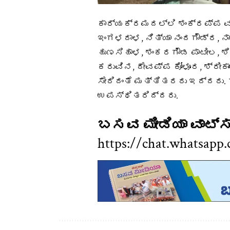
ಕಾರ್ಯಕ್ರಮದಲ್ಲಿ ಶಂಕ್ರಪ್ಪ 
ಇಂಗಳದಾಳ, ನಿತ್ಯಾ ನಂದಗೌಡ್ರ, 
ಹುಣಸಿಹಾಳ, ಶಂಕರಗೌಡ ಪಾಟೀಲ, ಶಿ
ಕರುವಿನ, ದೇವಪ್ಪ ಕೋಳೂರ, ಶ್ರೀಕ
ಸೇರಿದಂತೆ ಮತ್ತಿತರರು ಇದ್ದರು
ಉಪಸ್ಥಿತರಿದ್ದರು.
ಬಸವ ಮೀಡಿಯಾ ವಾಟ್ಸ್ 
https://chat.whats