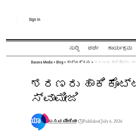
Sign In
ಸುದ್ದಿ
ಚರ್ಚೆ
ಕಾರ್ಯಕ್ರಮ
Basava Media
>
Blog
>
ಕಾರ್ಯಕ್ರಮ
>
ಶರಣರು ಹಾಕಿಕೊಟ್ಟ ದಾರಿ
ಶರಣರು ಹಾಕಿಕೊಟ್ಟ 
ಸ್ವಾಮೀಜಿ
ಬಸವ ಮೀಡಿಯಾ
Published July 6, 2026