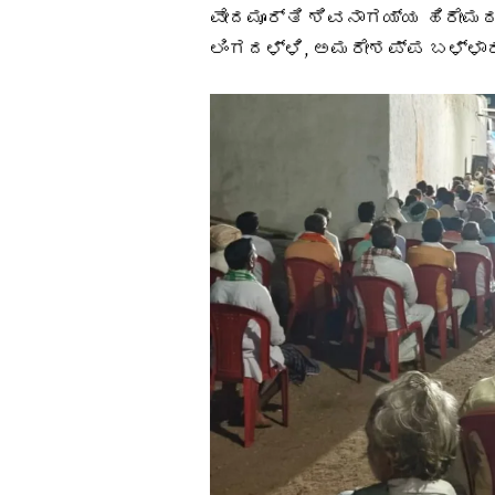
ವೇದಮೂರ್ತಿ ಶಿವನಾಗಯ್ಯ ಹಿರೇಮಠ
ಲಿಂಗದಳ್ಳಿ, ಅಮರೇಶಪ್ಪ ಬಳ್ಳಾರ