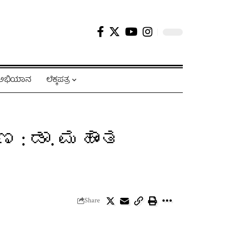
ಿ ಅಭಿಯಾನ
ಲೆಕ್ಕಪತ್ರ
 : ಡಾ. ಮಹಾಂತ
Share