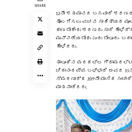
SHARE
12ನೇ ಶತಮಾನದ ಬಸವಾದಿ ಶರಣರು
ತೊಲಗಿಸಲು ವಚನ ಸಾಹಿತ್ಯದ ಮೂಲಕ
ಕಾಣಬೇಕೆಂದು ಶರಣರು ಸಾರಿ ಹೇಳಿದ
ಮುನ್ನಡೆಯಬೇಕು ಎಂದು ಬೇಲೂರು- ಬ
ಹೇಳಿದರು.
ತಾಲೂಕಿನ ಮರಕಟ್ಟ ಗ್ರಾಮದಲ್ಲಿ
ಚಿದಾನಂದಪ್ಪ ಬಳ್ಳಾರಿ ಅವರ 35
ಸ್ಮರಣಾರ್ಥ 209ನೇ ಮಾಸಿಕ ಸಂಚಾರ
ಮಾತನಾಡಿದರು.