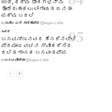
ಜಾತಿ, ಧರ್ಮ ಭೇದಗಳನ್ನು
ತೊಡೆದುಹಾಕಲು ಲಿಂಗಾಯತ ಜನತಾ
ಪಕ್ಷ ಬರಲಿ
By
ಸುನೀಲ ಎಸ್. ಸಾಣಿಕೊಪ್ಪ
August 2, 2026
ಸುದ್ದಿ
ಬಸವಣ್ಣನವರ ಹೆಸರಿನಲ್ಲಿ
ಪ್ರಮಾಣ ವಚನ ಸ್ವೀಕರಿಸಿದ
ದಲಿತ ಶಾಸಕ ಬಸವಂತಪ್ಪ
By
ಬಸವ ಮೀಡಿಯಾ
August 3, 2026