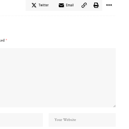
Twitter
Email
rked
*