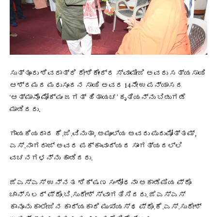
ಸುತ್ತೂರು ಶಿವರಾತ್ರಿ ದೇಶಿಕೇಂದ್ರ ಸ್ವಾಮೀಜಿ ಅವರು ಸತ್ಯಸಾಯಿ‌
ಆಶ್ರಮದ ಮಧುಸೂದನ ಸಾಯಿ ಅವರ 14ನೇ ಉಪನ್ಯಾಸದ
‘ಆತ್ಮಾನೊ ಮೋಕ್ಷಂ ಜಗತ್ ಹಿತಾಯಚ’ ಕೃತಿಯನ್ನು ಬಿಡುಗಡೆ
ಮಾಡಿದರು.
ಗಾಯಕಿಯರಾದ ಕೆ.ಜಿ.ವಿನುತಾ, ಅಮೂಲ್ಯ ಅವರು ಪುರುಷೋತ್ತಮ್,
ಎಸ್.ನಾಗರಾಜ್ ಅವರ ಪಕ್ಕಾವಾದ್ಯದ ಸಾಂಗತ್ಯದಲ್ಲಿ
ವಚನಗಳನ್ನು ಹಾಡಿದರು.
ಜೆಎಸ್ಎಸ್ ಉನ್ನತ ಶಿಕ್ಷಣ ಸಂಶೋಧನಾ ಅಕಾಡೆಮಿಯ ಪ್ರೊ
ಚಾನ್ಸಲರ್ ಪ್ರೊ.ಬಿ.ಸುರೇಶ್ ಸ್ವಾಗತಿಸಿದರು. ಜೆಎಸ್ಎಸ್
ಕಾನೂನು ಕಾಲೇಜಿನ ಕಾರ್ಯಕಾರಿ ಮುಖ್ಯಸ್ಥ ಪ್ರೊ.ಕೆ.ಎಸ್.ಸುರೇಶ್