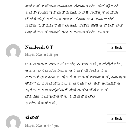
ನುಡಿದಂತೆ ನಡೆಯುವ ಜಾಯಮಾನ ನಿಮ್ಮದಲ್ಲ ಬಿಡಿ ಮೋಹನ್
ರವರೇ ಗುಲಾಮಗಿರಿ ಮತ್ತು ಮೂಢನಂಬಿಕೆ ಸಂಸ್ಕೃತಿ ಯನ್ನು
ಭಿತ್ತಿ ಬೆಳೆ ತಗೆಯುವ ಕಾಯಕ ನಿಮ್ಮದು ಈ ಕಾಯ೯ಕ್ಕೆ
ನಮ್ಮ ಸುತ್ತೂರು ಶ್ರೀಗಳು ಕೂಡ ನಿಮ್ಮ ಜೊತೆ ಇದ್ದಾರೆ ಬಿಡಿ
ಲಾಭವಿಲ್ಲದೆ ಯಾವುದೇ ಕಾಯಕ ಮಾಡುವುದಿಲ್ಲ ಅವರು
Nandeesh G T
Reply
May 8, 2026 at 3:35 pm
ಬಸವಣ್ಣನ ನಾಡಲ್ಲಿ ಬುದ್ಧನ ಸ್ಮರಣೆ, ತಪ್ಪೇನಿಲ್ಲ.
ಆದರೆ ಬಸವಣ್ಣನವರ ಆಶಯಗಳೇ ಸಂವಿಧಾನದ
ಆಶಯಗಳು ಎಂಬುದರ ಕೊರತೆ ಇದ್ದಂತೆ ಕಾಣುತ್ತದೆ. ಸುತ್ತೂರು
ಶ್ರೀಗಳು ಬಸವಣ್ಣನವರ ಆಶಯಗಳ ಹಿಂದಿ ಅನುವಾದಿತ
ಕೃತಿಯನ್ನು ಉಡುಗೊರೆಯಾಗಿ ನೀಡಿ ಪರಿಚಯಿಸಿದ್ದರೆ
ಪ್ರಯೋಜನವಾಗುತ್ತಿತ್ತು. ದಯೆಯಿದ್ದಲ್ಲಿ
ಧರ್ಮವಿರುತ್ತದೆ.
ಬಿಡಾಡಿ
Reply
May 8, 2026 at 4:49 pm