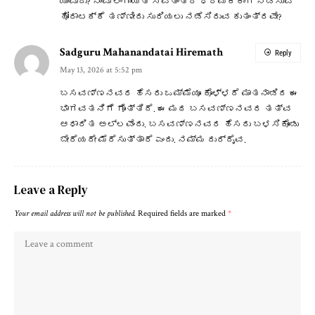
ಯಾವುದು? ನಾವು ಲಿಂಗಾಯತ ಸ್ವತಂತ್ರ ಧರ್ಮಕ್ಕಾಗಿ ನಡೆಸುವ
ಹೋರಾಟಕ್ಕೆ ತಣ್ಣೀರು ಸುರಿಯಲು ನಡೆಸಿರುವ ಕುತಂತ್ರವೇ?
Sadguru Mahanandatai Hiremath
Reply
May 13, 2026 at 5:52 pm
ಬಸವಣ್ಣನವರ ಹೆಸರು ಒಮ್ಮೆಯೂ ಕೊಳ್ಳದೆ ಮಾತನಾಡಿದ ಈ
ಭಾಗವತನಿಗೆ ಗೊತ್ತಿದೆ. ಈ ಮಠ ಬಸವಣ್ಣನವರ ತತ್ವ
ಆಧಾರಿತ ಅಲ್ಲವೆಂದು. ಬಸವಣ್ಣನವರ ಹೆಸರು ಬಳಸಿಕೊಂಡು
ಬೇರೆಯದೇ ಮೆರೆಸುತ್ತಾರೆ ಎಂದು. ನಮ್ಮ ದುರ್ದೈವ.
Leave a Reply
Your email address will not be published.
Required fields are marked
*