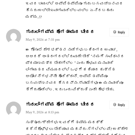
ಇವರ ಬಾಯಲ್ಲಿ ಅಪ್ಪಿತಪ್ಪಿಯೂ ಗುರು ಬಸವಣ್ಣನವರ
ಹೆಸರು ಉಲ್ಲೇಖವಾಗುವುದಿಲ್ಲವಲ್ಲ ಏನಿರಬಹುದು
ಮರ್ಮ..!?
ಗುರುಲಿಂಗಪ್ಪ ಹೊಗತಾಪುರ ಬೀದರ
Reply
May 9, 2026 at 7:35 pm
ಈ ಗೋಸುಂಬೆ ದೇಶಭಕ್ತನ ನುಡಿಗಳು ಬಹಿರಂಗದ ಉವಾಚ,
ಆಆದರೆ ಅಂತರಂಗದಲ್ಲಿರುವುದೇ ಬೇರೆ “ನಮಗೆ ಸಂವಿಧಾನದ
ಪ್ರಮಾಣಪತ್ರ ಬೇಕಾಗಿಲ್ಲ ” ಎಂದು ಹೇಳುವ ಮನುವಾದಿ
ಲಿಂಗಾಯತರ ವಿಷಯದಲ್ಲಿ ಒಳಗೆ ಕಹಿಯಾದ ಕುತ್ಸಿತ
ಆಲೋಚನೆಗಳನ್ನೇ ಹೊಂದಿದ್ದಾನೆ. ಅಪ್ಪಿ ತಪ್ಪಿಯೂ
ಬಸವಣ್ಣನವರ ಹೆಸರನ್ನು ಸ್ವಾಮಿಗಳೂ ಈ ಮನುವಾದಿಯೂ
ತೆಗೆದುಕೊಂಡಿಲ್ಲ. ಇದು ಒಂದು ವಿಕ್ರುತಿ ಎಂದೇ ಹೇಳಬೇಕು.
ಗುರುಲಿಂಗಪ್ಪ ಹೊಗತಾಪುರ ಬೀದರ
Reply
May 9, 2026 at 8:13 pm
ಸುತ್ತೂರು ಶ್ರೀಗಳು ಇವರಿಗೆ ತಮ್ಮ ಮಠಕ್ಕೆ
ಕರೆಸಿಕೊಳ್ಳಲು ಬೇರೆಯಾವ ಮಹನಿರು ಸಿಗಲಿಲ್ಲವೆ? ಉದ್ದೇಶ