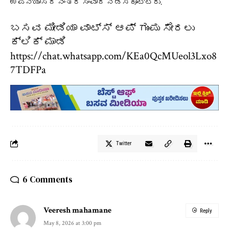
ಉಪನ್ಯಾಸದ ನಂತರ ಸಂವಾದ ನಡೆಸಿಕೊಟ್ಟರು.
ಬಸವ ಮೀಡಿಯಾ ವಾಟ್ಸ್ ಆಪ್ ಗುಂಪು ಸೇರಲು
ಕ್ಲಿಕ್ ಮಾಡಿ
https://chat.whatsapp.com/KEa0QcMUeol3Lxo8
7TDFPa
Twitter
6 Comments
Veeresh mahamane
Reply
May 8, 2026 at 3:00 pm