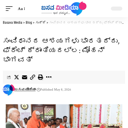
Aa
Basava Media
>
Blog
>
ಸುದ್ದಿ
>
ಸಂವಿಧಾನದ ಆಶಯಗಳು ಭಾರತದ್ದು, ಫ್ರೆಂಚ್ ಕ್ರಾಂತಿಯದಲ್ಲ: ಮೋಹನ್‌ ಭಾಗವತ್‌
ಸಂವಿಧಾನದ ಆಶಯಗಳು ಭಾರತದ್ದು,
ಫ್ರೆಂಚ್ ಕ್ರಾಂತಿಯದಲ್ಲ: ಮೋಹನ್‌
ಭಾಗವತ್‌
ಬಸವ ಮೀಡಿಯಾ
Published May 8, 2026