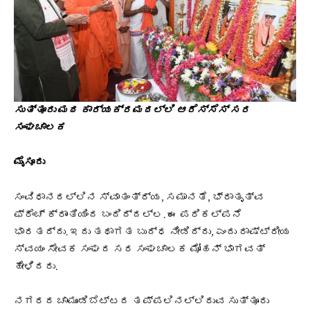
ಸುತ್ತೂರು ಮಠ ಕಾರ್ಯಕ್ರಮದಲ್ಲಿ ಆರೆಸ್ಸೆಸ್ ಸರ
ಸಂಘಚಾಲಕ
ಮೈಸೂರು
ಸಂವಿಧಾನದಲ್ಲಿನ ಸ್ವಾತಂತ್ರ್ಯ, ಸಮಾನತೆ, ಭ್ರಾತೃತ್ವ
ಫ್ರೆಂಚ್ ಕ್ರಾಂತಿಯಿಂದ ಬಂದಿದ್ದಲ್ಲ. ಈ ಪರಿಕಲ್ಪನೆ
ಭಾರತದ್ದು. ಇದು ತಥಾಗತ ಬುದ್ಧ‌ ನೀಡಿದ್ದು, ಎಂದು ರಾಷ್ಟ್ರೀಯ
ಸ್ವಯಂ ಸೇವಕ ಸಂಘದ ಸರ ಸಂಘಚಾಲಕ ಮೋಹನ್‌ ಭಾಗವತ್‌
ಹೇಳಿದರು.
ನಗರದ ಚಾಮುಂಡಿಬೆಟ್ಟದ ತಪ್ಪಲಿನಲ್ಲಿರುವ ಸುತ್ತೂರು