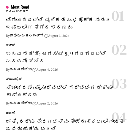
Most Read
ಶರಣ ಚರಿತ್ರೆ
ಲಿಂಗಾಯತದಲ್ಲಿ ವೈದಿಕತೆ ಒಳಹೊಕ್ಕ ನಂತರ
ಇಷ್ಟಲಿಂಗ ತೆಗೆದ ಶರಣರು
By
ಪ್ರೊ ಎಂ ಎಂ ಕಲಬುರ್ಗಿ
August 3, 2026
ಚರ್ಚೆ
ಬಸವ ಶಕ್ತಿ: ಆಗಸ್ಟ್ 8, 9 ಗದಗದಲ್ಲಿ
ಎರಡನೇ ಶಿಬಿರ
By
ಬಸವ ಮೀಡಿಯಾ
August 4, 2026
ಸ್ಪಾಟ್‌ಲೈಟ್
ನಿಜಾಚರಣೆ: ಮೈಸೂರಿನಲ್ಲಿ ಗರ್ಭಲಿಂಗ ದೀಕ್ಷಾ
ಕಾರ್ಯಕ್ರಮ
By
ಬಸವ ಮೀಡಿಯಾ
August 2, 2026
ಚಾವಡಿ
ಜಾತಿ, ಧರ್ಮ ಭೇದಗಳನ್ನು ತೊಡೆದುಹಾಕಲು ಲಿಂಗಾಯತ
ಜನತಾ ಪಕ್ಷ ಬರಲಿ