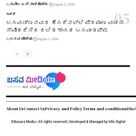
By
ಸುನೀಲ ಎಸ್. ಸಾಣಿಕೊಪ್ಪ
August 2, 2026
ಸುದ್ದಿ
ಬಸವಣ್ಣನವರ ಹೆಸರಿನಲ್ಲಿ ಪ್ರಮಾಣ ವಚನ
ಸ್ವೀಕರಿಸಿದ ದಲಿತ ಶಾಸಕ ಬಸವಂತಪ್ಪ
By
ಬಸವ ಮೀಡಿಯಾ
August 3, 2026
About Us
Contact Us
Privacy and Policy
Terms and conditions
Disc
©Basava Media | All rights reserved | Developed & Managed by
Infin Digital