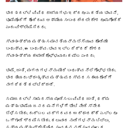
ಭಾರತದಲ್ಲಿ ವಿವಿಧ ರಾಜ್ಯಗಳು ಇದ್ದರೂ ಏಕತೆಯ ಭಾವನೆ,
ಭೂಮಿಯೊಂದಿಗೆ ಹೊಂದಿರುವ ಆತ್ಮೀಯ ಸಂಬಂಧದಿಂದಲೇ ದೇಶ ರೂಪುಗೊಂಡಿದೆ
ಎಂದು ವಿಶ್ಲೇಷಿಸಿದರು.
ಸ್ವಾತಂತ್ರ್ಯ ಮತ್ತು ಸಮಾನತೆಯನ್ನು ಬೆಸೆಯುವ ಕೊಂಡಿಯೇ
ಬಂಧುತ್ವ. ಈ ಬಂಧುತ್ವ-ಭಾವ ಇಲ್ಲದಿದ್ದರೆ ದೇಶದ
ಸ್ವಾತಂತ್ರ್ಯ ಕಾಪಾಡಿಕೊಳ್ಳುವುದು ಕಷ್ಟ ಎಂದರು.
ಭಾಷೆ, ಜಾತಿ, ಪಂಗಡಗಳನ್ನು ಮೀರಿ ಬಂಧುತ್ವ ನೆಲೆಗೊಳ್ಳಬೇಕು.
ಭಾರತೀಯರು ಭ್ರಾತೃತ್ವ ಮತ್ತು ಪರಸ್ಪರ ಸಹಾಯದೊಂದಿಗೆ
ನಾಗರಿಕತೆ ಕಟ್ಟಿದ್ದಾರೆ.
ಸಮಾಜದಲ್ಲಿ ಸಾಮರಸ್ಯ ಮೂಡಿಸಲು ವಿವಿಧ ಜಾತಿ, ಧರ್ಮ
ಮತ್ತು ಭಾಷೆಯ ಜನರ ಮನೆಗಳಿಗೆ ಭೇಟಿ ನೀಡಿ ಸ್ನೇಹ
ಬೆಳೆಸಬೇಕು. ದುರ್ಬಲ ವರ್ಗದವರ ಉದ್ಧಾರಕ್ಕೆ ಎಲ್ಲರೂ
ಒಗ್ಗೂಡಿ ಶ್ರಮಿಸಬೇಕು. ಕಟುವಾದ ನುಡಿಗಳನ್ನು ಬಿಟ್ಟು,
ಸತ್ಯ ಮತ್ತು ಪ್ರೀತಿಯಿಂದ ಸಂವಹನ ನಡೆಸುವ ಮೂಲಕ