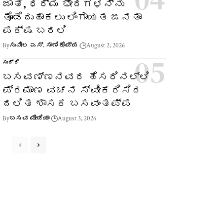
ಜಾತಿ, ಧರ್ಮ ಭೇದಗಳನ್ನು
ತೊಡೆದುಹಾಕಲು ಲಿಂಗಾಯತ ಜನತಾ
ಪಕ್ಷ ಬರಲಿ
By
ಸುನೀಲ ಎಸ್. ಸಾಣಿಕೊಪ್ಪ
August 2, 2026
ಸುದ್ದಿ
ಬಸವಣ್ಣನವರ ಹೆಸರಿನಲ್ಲಿ
ಪ್ರಮಾಣ ವಚನ ಸ್ವೀಕರಿಸಿದ
ದಲಿತ ಶಾಸಕ ಬಸವಂತಪ್ಪ
By
ಬಸವ ಮೀಡಿಯಾ
August 3, 2026