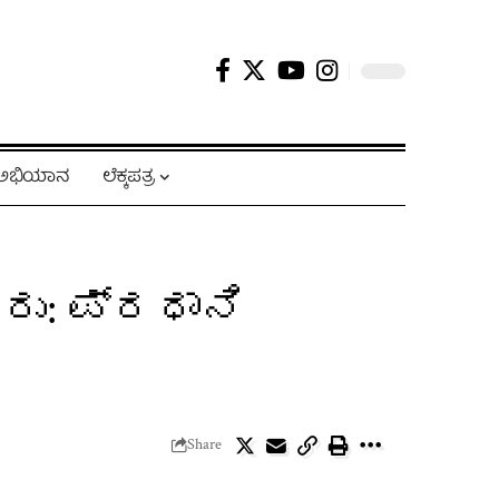
ಿ ಅಭಿಯಾನ
ಲೆಕ್ಕಪತ್ರ
ರು: ಪ್ರಧಾನಿ
Share