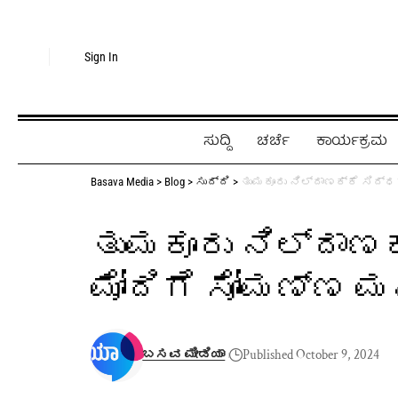
Sign In
ಸುದ್ದಿ
ಚರ್ಚೆ
ಕಾರ್ಯಕ್ರಮ
Basava Media
>
Blog
>
ಸುದ್ದಿ
>
ತುಮಕೂರು ನಿಲ್ದಾಣಕ್ಕೆ ಸಿದ್ಧಗ
ತುಮಕೂರು ನಿಲ್ದಾಣಕ
ಮೋದಿಗೆ ಸೋಮಣ್ಣ ಮ
ಬಸವ ಮೀಡಿಯಾ
Published October 9, 2024