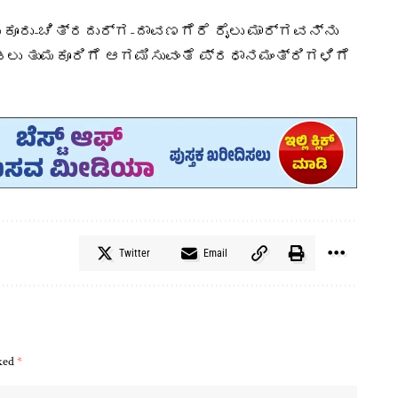
ಮಕೂರು-ಚಿತ್ರದುರ್ಗ-ದಾವಣಗೆರೆ ರೈಲು ಮಾರ್ಗವನ್ನು
ಾಡಲು ತುಮಕೂರಿಗೆ ಆಗಮಿಸುವಂತೆ ಪ್ರಧಾನಮಂತ್ರಿಗಳಿಗೆ
Twitter
Email
rked
*