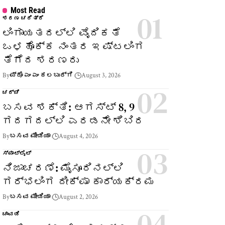
Most Read
ಶರಣ ಚರಿತ್ರೆ
ಲಿಂಗಾಯತದಲ್ಲಿ ವೈದಿಕತೆ
ಒಳಹೊಕ್ಕ ನಂತರ ಇಷ್ಟಲಿಂಗ
ತೆಗೆದ ಶರಣರು
By
ಪ್ರೊ ಎಂ ಎಂ ಕಲಬುರ್ಗಿ
August 3, 2026
ಚರ್ಚೆ
ಬಸವ ಶಕ್ತಿ: ಆಗಸ್ಟ್ 8, 9
ಗದಗದಲ್ಲಿ ಎರಡನೇ ಶಿಬಿರ
By
ಬಸವ ಮೀಡಿಯಾ
August 4, 2026
ಸ್ಪಾಟ್‌ಲೈಟ್
ನಿಜಾಚರಣೆ: ಮೈಸೂರಿನಲ್ಲಿ
ಗರ್ಭಲಿಂಗ ದೀಕ್ಷಾ ಕಾರ್ಯಕ್ರಮ
By
ಬಸವ ಮೀಡಿಯಾ
August 2, 2026
ಚಾವಡಿ