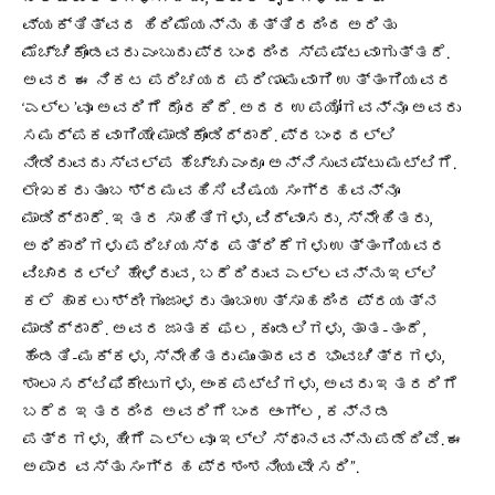
ವ್ಯಕ್ತಿತ್ವದ ಹಿರಿಮೆಯನ್ನು ಹತ್ತಿರದಿಂದ ಅರಿತು
ಮೆಚ್ಚಿಕೊಂಡವರು ಎಂಬುದು ಪ್ರಬಂಧದಿಂದ ಸ್ಪಷ್ಟವಾಗುತ್ತದೆ.
ಅವರ ಈ ನಿಕಟ ಪರಿಚಯದ ಪರಿಣಾಮವಾಗಿ ಉತ್ತಂಗಿಯವರ
‘ಎಲ್ಲ’ವೂ ಅವರಿಗೆ ದೊರಕಿದೆ. ಅದರ ಉಪಯೋಗವನ್ನೂ ಅವರು
ಸಮರ್ಪಕವಾಗಿಯೇ ಮಾಡಿಕೊಂಡಿದ್ದಾರೆ. ಪ್ರಬಂಧದಲ್ಲಿ
ನೀಡಿರುವದು ಸ್ವಲ್ಪ ಹೆಚ್ಚು ಎಂದೂ ಅನ್ನಿಸುವಷ್ಟು ಮಟ್ಟಿಗೆ.
ಲೇಖಕರು ತುಂಬ ಶ್ರಮವಹಿಸಿ ವಿಷಯ ಸಂಗ್ರಹವನ್ನೂ
ಮಾಡಿದ್ದಾರೆ. ಇತರ ಸಾಹಿತಿಗಳು, ವಿದ್ವಾಂಸರು, ಸ್ನೇಹಿತರು,
ಅಧಿಕಾರಿಗಳು ಪರಿಚಯಸ್ಥ ಪತ್ರಿಕೆಗಳು ಉತ್ತಂಗಿಯವರ
ವಿಚಾರದಲ್ಲಿ ಹೇಳಿರುವ, ಬರೆದಿರುವ ಎಲ್ಲವನ್ನು ಇಲ್ಲಿ
ಕಲೆ ಹಾಕಲು ಶ್ರೀ ಗುಂಜಾಳರು ತುಂಬಾ ಉತ್ಸಾಹದಿಂದ ಪ್ರಯತ್ನ
ಮಾಡಿದ್ದಾರೆ. ಅವರ ಜಾತಕ ಫಲ, ಕುಂಡಲಿಗಳು, ತಾತ-ತಂದೆ,
ಹೆಂಡತಿ-ಮಕ್ಕಳು, ಸ್ನೇಹಿತರು ಮುಂತಾದವರ ಭಾವಚಿತ್ರಗಳು,
ಶಾಲಾ ಸರ್ಟಿಫಿಕೇಟುಗಳು, ಅಂಕಪಟ್ಟಿಗಳು, ಅವರು ಇತರರಿಗೆ
ಬರೆದ ಇತರರಿಂದ ಅವರಿಗೆ ಬಂದ ಆಂಗ್ಲ, ಕನ್ನಡ
ಪತ್ರಗಳು, ಹೀಗೆ ಎಲ್ಲವೂ ಇಲ್ಲಿ ಸ್ಥಾನವನ್ನು ಪಡೆದಿವೆ. ಈ
ಅಪಾರ ವಸ್ತು ಸಂಗ್ರಹ ಪ್ರಶಂಶನೀಯವೇ ಸರಿ”.