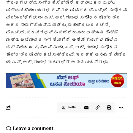
ಗ್ರಂಥಗಳನ್ನು ಸಂಗ್ರಹಿಸಿದ್ದೇನೆ. ಕರ್ನಾಟಕದ ಎಲ್ಲ
ವಿಶ್ವವಿದ್ಯಾಲಯಗಳ ಕನ್ನಡ ವಿಭಾಗದ ಪಿಎಚ್.ಡಿ. ಸಂಶೋಧನಾ
ವಿದ್ಯಾರ್ಥಿಗಳು ಡಾ. ಎಸ್. ಆರ್. ಗುಂಜಾಳ ಸಂಶೋಧನ ಕೇಂದ್ರದಿಂದ
ಆಕರ ಸಾಮಗ್ರಿಯನ್ನು ಪಡೆದು, ಮಹಾಪ್ರಬಂಧ ರಚಿಸಿ,
ಪಿಎಚ್.ಡಿ. ಪದವಿಗಳನ್ನು ಪಡೆದಿರುವುದು ಅತ್ಯಂತ ಹೆಮ್ಮೆ
ಮತ್ತು ಅಭಿಮಾನದ ಸಂಗತಿಯಾಗಿದೆ. ಅಂತೆಯೆ ಗುರುಗಳ ಮೇಲಿನ
ಭಕ್ತಿಯಿಂದ ಈ ಕೃತಿಯನ್ನು ‘ಡಾ. ಎಸ್. ಆರ್. ಗುಂಜಾಳ ಸಂಶೋಧನ
ಕೇಂದ್ರ’ದಿಂದಲೇ ಪ್ರಕಟಿಸುತ್ತಿರುವೆ. ಇದಕ್ಕೆ ಅನುಮತಿ ನೀಡಿದ
ಡಾ. ಎಸ್. ಆರ್. ಗುಂಜಾಳ ಗುರುಗಳಿಗೆ ಅನಂತ ವಂದನೆಗಳು.
Twitter
Leave a comment