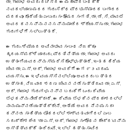
ಡಾ. ಗುಂಜಾಳ ಅವರು ರಚಿಸಿದ ಈ ಮಹಾಪ್ರಬಂಧಕ್ಕೆ
ನವಕಲ್ಯಾಣಮಠದ ಗುರುಸಿದ್ಧ ಪ್ರಭುಸ್ಮಾರಕ ಬಂಗಾರದ
ಪದಕವೂ ದೊರೆಯಿತು ಎಂಬುದು ಸಂತೋಷದ ಸಂಗತಿ. ಡಾ. ಡಿ. ಸಿ. ಪಾವಟೆ
ಅವರ ಕನಸನ್ನು ನನಸನ್ನು ಮಾಡಿದ ಶ್ರೇಯಸ್ಸು ಡಾ. ಗುಂಜಾಳ
ಗುರುಗಳಿಗೆ ಸಲ್ಲುತ್ತದೆ.
ಈ ಗುರು-ಶಿಷ್ಯರ ಅವಿನಾಭಾವ ಸಂಬಂಧ ನಿಜಕ್ಕೂ
ಹೃದಯಸ್ಪರ್ಶಿ ಯಾದುದು. ಪ್ರತಿನಿತ್ಯ ಡಾ. ಗುಂಜಾಳ ಅವರು
ಉತ್ತಂಗಿಯವರನ್ನು ಸ್ಮರಿಸಿಕೊಳ್ಳುತ್ತಾರೆ. ಇಂತಹ ಹಿರಿಯ
ಜೀವ ಡಾ. ಎಸ್. ಆರ್. ಗುಂಜಾಳ ಅವರಿಗೆ ಈಗ ೯೨ ವರುಷ
ವಯಸ್ಸು. ಈ ಇಳಿವಯಸ್ಸಿನಲ್ಲಿಯೂ ಅವರದು ಬತ್ತದ
ಉತ್ಸಾಹ. ನಿಜವಾದ ಶರಣ ಜೀವನ ನಡೆಸುತ್ತಿರುವ ಡಾ. ಎಸ್.
ಆರ್. ಗುಂಜಾಳ ಗುರುಗಳು ನನ್ನ ಬದುಕಿಗೆ ಒಂದು ದಿವ್ಯ
ಬೆಳಕನ್ನು ನೀಡಿದ್ದಾರೆ. ಈ ದಿವ್ಯ ಬೆಳಕಿನ ಪ್ರಕಾಶದಲ್ಲಿ
ನಾನು ಮುನ್ನಡೆಯುತ್ತಿದ್ದೇನೆ. ಅಂತೆಯೆ ಅವರ ನೆನಪು ಸದಾ
ಕನ್ನಡ ಸಾಹಿತ್ಯ ಲೋಕದಲ್ಲಿ ಶಾಶ್ವತವಾಗಿರಲಿ ಎಂಬ
ಸದುದ್ದೇಶದಿಂದ ‘ಡಾ ಎಸ್. ಆರ್. ಗುಂಜಾಳ ಸಂಶೋಧನ ಕೇಂದ್ರ’ವನ್ನು
ಅಸ್ತಿತ್ವಕ್ಕೆ ತಂದಿರುವೆ. ಇಲ್ಲಿ ಹತ್ತು ಸಾವಿರ