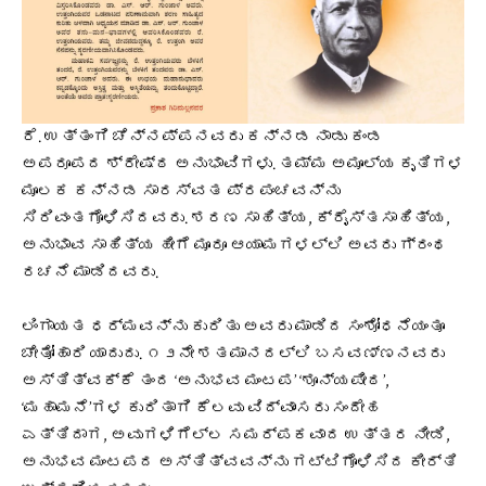
ರೆ. ಉತ್ತಂಗಿ ಚೆನ್ನಪ್ಪನವರು ಕನ್ನಡ ನಾಡು ಕಂಡ
ಅಪರೂಪದ ಶ್ರೇಷ್ಠ ಅನುಭಾವಿಗಳು. ತಮ್ಮ ಅಮೂಲ್ಯ ಕೃತಿಗಳ
ಮೂಲಕ ಕನ್ನಡ ಸಾರಸ್ವತ ಪ್ರಪಂಚವನ್ನು
ಸಿರಿವಂತಗೊಳಿಸಿದವರು. ಶರಣ ಸಾಹಿತ್ಯ, ಕ್ರೈಸ್ತಸಾಹಿತ್ಯ,
ಅನುಭಾವ ಸಾಹಿತ್ಯ ಹೀಗೆ ಮೂರೂ ಆಯಾಮಗಳಲ್ಲಿ ಅವರು ಗ್ರಂಥ
ರಚನೆ ಮಾಡಿದವರು.
ಲಿಂಗಾಯತ ಧರ್ಮವನ್ನು ಕುರಿತು ಅವರು ಮಾಡಿದ ಸಂಶೋಧನೆಯಂತೂ
ಚೇತೋಹಾರಿ ಯಾದುದು. ೧೨ನೇ ಶತಮಾನದಲ್ಲಿ ಬಸವಣ್ಣನವರು
ಅಸ್ತಿತ್ವಕ್ಕೆ ತಂದ ‘ಅನುಭವ ಮಂಟಪ’ ‘ಶೂನ್ಯಪೀಠ’,
‘ಮಹಾಮನೆ’ಗಳ ಕುರಿತಾಗಿ ಕೆಲವು ವಿದ್ವಾಂಸರು ಸಂದೇಹ
ಎತ್ತಿದಾಗ, ಅವುಗಳಿಗೆಲ್ಲ ಸಮರ್ಪಕವಾದ ಉತ್ತರ ನೀಡಿ,
ಅನುಭವ ಮಂಟಪದ ಅಸ್ತಿತ್ವವನ್ನು ಗಟ್ಟಿಗೊಳಿಸಿದ ಕೀರ್ತಿ