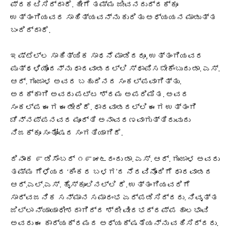
ಪ್ರಕಟಿಸಿದ್ದಾರೆ. ಹೀಗೆ ತಮ್ಮ ಜೀವನದುದ್ದಕ್ಕೂ
ಉತ್ತಂಗಿಯವರ ಸಾಹಿತ್ಯವನ್ನು ಕುರಿತು ಅಧ್ಯಯನ ಮಾಡುತ್ತ
ಬಂದಿದ್ದಾರೆ.
ಇಷ್ಟೆಲ್ಲ ಸಾಹಿತ್ಯಿಕ ಸಾಧನೆ ಮಾಡಿದರೂ, ಉತ್ತಂಗಿಯವರ
ಪುತ್ಥಳಿಯೊಂದನ್ನು ಧಾರವಾಡದಲ್ಲಿ ಸ್ಥಾಪಿಸಬೇಕೆಂಬುದು ಡಾ. ಎಸ್.
ಆರ್. ಗುಂಜಾಳ ಅವರ ಬಹುದಿನದ ಸಂಕಲ್ಪವಾಗಿತ್ತು.
ಅದಕ್ಕಾಗಿ ಅವರು ಪಟ್ಟ ಶ್ರಮ ಅಪರಿಮಿತ. ಅವರ
ಸಂಕಲ್ಪ ಈಗ ಈಡೇರಿದೆ. ಧಾರವಾಡದಲ್ಲಿ ಈಗ ಉತ್ತಂಗಿ
ಚೆನ್ನಪ್ಪನವರ ಮೂರ್ತಿ ಅನಾವರಣವಾಗುತ್ತಿರುವುದು
ನಿಜಕ್ಕೂ ಸಂತೋಷದ ಸಂಗತಿಯಾಗಿದೆ.
ದಿನಾಂಕ ೯ ಡಿಸೆಂಬರ್ ೧೯೫೬ರಂದು ಡಾ. ಎಸ್. ಆರ್. ಗುಂಜಾಳ ಅವರು
ತಮ್ಮ ಗೆಳೆಯರ ‘ಕಿಂಕರ ಬಳಗ’ದ ನೆರವಿನೊಂದಿಗೆ ಧಾರವಾಡದ
ಆರ್.ಎಲ್.ಎಸ್. ಹೈಸ್ಕೂಲಿನಲ್ಲಿ ರೆ. ಉತ್ತಂಗಿಯವರಿಗೆ
ಸಾರ್ವಜನಿಕ ಸನ್ಮಾನ ಸಮಾರಂಭ ಏರ್ಪಡಿಸಿದ್ದರು. ನಿವೃತ್ತ
ಜಿಲ್ಲಾ ನ್ಯಾಯಾಧೀಶರಾಗಿದ್ದ ಶ್ರೀ ವೀರಭದ್ರಪ್ಪ ಹಾಲಭಾವಿ
ಅವರು ಈ ಕಾರ್ಯಕ್ರಮದ ಅಧ್ಯಕ್ಷತೆಯನ್ನು ವಹಿಸಿದ್ದರು.