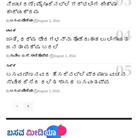
ನಿಜಾಚರಣೆ: ಮೈಸೂರಿನಲ್ಲಿ ಗರ್ಭಲಿಂಗ ದೀಕ್ಷಾ
ಕಾರ್ಯಕ್ರಮ
By
ಬಸವ ಮೀಡಿಯಾ
August 2, 2026
ಚಾವಡಿ
ಜಾತಿ, ಧರ್ಮ ಭೇದಗಳನ್ನು ತೊಡೆದುಹಾಕಲು ಲಿಂಗಾಯತ
ಜನತಾ ಪಕ್ಷ ಬರಲಿ
By
ಸುನೀಲ ಎಸ್. ಸಾಣಿಕೊಪ್ಪ
August 2, 2026
ಸುದ್ದಿ
ಬಸವಣ್ಣನವರ ಹೆಸರಿನಲ್ಲಿ ಪ್ರಮಾಣ ವಚನ
ಸ್ವೀಕರಿಸಿದ ದಲಿತ ಶಾಸಕ ಬಸವಂತಪ್ಪ
By
ಬಸವ ಮೀಡಿಯಾ
August 3, 2026