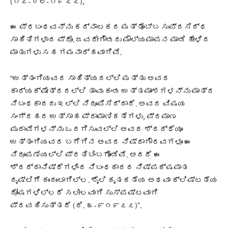
(೧೭-೦೮-೧೯೭೭),
ಈ ಪ್ರಬಂಧವನ್ನು ಕರ್ನಾಟಕದ ಮತ್ತೊಬ್ಬ ಸುಪ್ರಸಿದ್ಧ
ಸಾಹಿತಿಗಳಾದ ಪ್ರೊ. ಜವರೇಗೌಡರು ಮೌಲ್ಯಮಾಪನ ಮಾಡಿ ಹೇಳಿದ
ಮಾತುಗಳು ಸಹ ಗಮನಾರ್ಹವಾಗಿವೆ.
“ಉತ್ತಂಗಿಯವರ ಸಾಹಿತ್ಯದಲ್ಲಿ ಮತ್ತು ಅವರ
ಕಾರ್ಯಕ್ಷೇತ್ರದಲ್ಲಿ ತಾವು ಕಂಡ ಉತ್ತಮಾಂಶಗಳನ್ನು ಮಾತ್ರ
ನಿಬಂಧಕಾರರು ಇಲ್ಲಿ ನಿರೂಪಿಸಿದ್ದಾರೆ. ಅವರ ವಿಷಯ
ಸಂಗ್ರಹದ ಉತ್ಸಾಹ ಪ್ರಾಮಾಣಿಕತೆಗಳು, ಪ್ರಮಾಣ
ಪುರಾವೆಗಳನ್ನು ಒದಗಿಸುವಲ್ಲಿ ಅವರ ಶ್ರದ್ಧೆಯೂ
ಉತ್ತಂಗಿಯವರ ಬಗೆಗಿನ ಅವರ ನಿಷ್ಠಾಗೌರವಗಳೂ ಈ
ನಿರೂಪಣೆಯಲ್ಲಿ ಪ್ರತಿಬಿಂಬಗೊಂಡಿವೆ. ಆದರೆ ಈ
ಶ್ರದ್ದಾನಿಷ್ಠೆಗಳಿಂದ ನಿಬಂಧಕಾರರ ನಿಷ್ಪಕ್ಷಪಾತ
ದೃಷ್ಟಿಗೆ ಕುಂದುಂಟಾಗಿಲ್ಲ. ಶೈಲಿ ಕೃತಕತೆಯ ಅಥವಾ ಕ್ಲಿಷ್ಟತೆಯ
ದೋಷಗಳಿಲ್ಲದೆ ಸಲೀಲವಾಗಿ ಸುಸ್ಪಷ್ಟವಾಗಿ
ಪ್ರವಹಿಸುತ್ತದೆ (ದಿ. ೩-೯೧೯೭೭)”.