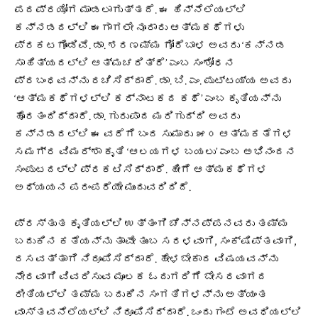
ಪದಪ್ರಯೋಗ ಮಾಡಲಾಗುತ್ತದೆ. ಈ ಹಿನ್ನೆಲೆಯಲ್ಲಿ
ಕನ್ನಡದಲ್ಲಿ ಈಗಾಗಲೇ ನೂರಾರು ಆತ್ಮಕಥೆಗಳು
ಪ್ರಕಟಗೊಂಡಿವೆ. ಡಾ. ಶರಣಮ್ಮ ಗೋರೆಬಾಳ ಅವರು ‘ಕನ್ನಡ
ಸಾಹಿತ್ಯದಲ್ಲಿ ಆತ್ಮಚರಿತ್ರೆ’ ಎಂಬ ಸಂಶೋಧನ
ಪ್ರಬಂಧವನ್ನು ರಚಿಸಿದ್ದಾರೆ. ಡಾ. ಬಿ. ಎಂ. ಪುಟ್ಟಯ್ಯ ಅವರು
‘ಆತ್ಮಕಥೆಗಳಲ್ಲಿ ಕರ್ನಾಟಕದ ಕಥೆ’ ಎಂಬ ಕೃತಿಯನ್ನು
ಹೊರತಂದಿದ್ದಾರೆ. ಡಾ. ಗುರುಪಾದ ಮರಿಗುದ್ದಿ ಅವರು
ಕನ್ನಡದಲ್ಲಿ ಈ ವರೆಗೆ ಬಂದ ಸುಮಾರು ೫೦ ಆತ್ಮಕತೆಗಳ
ಸಮಗ್ರ ವಿಮರ್ಶಾ ಕೃತಿ ‘ಆಲಯಗಳ ಬಯಲು’ ಎಂಬ ಅಭಿನಂದನ
ಸಂಪುಟದಲ್ಲಿ ಪ್ರಕಟಿಸಿದ್ದಾರೆ. ಹೀಗೆ ಆತ್ಮಕಥೆಗಳ
ಅಧ್ಯಯನ ಪರಂಪರೆಯೇ ಮುಂದುವರಿದಿದೆ.
ಪ್ರಸ್ತುತ ಕೃತಿಯಲ್ಲಿ ಉತ್ತಂಗಿ ಚೆನ್ನಪ್ಪನವರು ತಮ್ಮ
ಬದುಕಿನ ಕತೆಯನ್ನು ತಾವೇ ತುಂಬ ಸರಳವಾಗಿ, ಸಂಕ್ಷಿಪ್ತವಾಗಿ,
ರಸವತ್ತಾಗಿ ನಿರೂಪಿಸಿದ್ದಾರೆ. ಹೇಳಬೇಕಾದ ವಿಷಯವನ್ನು
ನೇರವಾಗಿ ವಿವರಿಸುವ ಮೂಲಕ ಓದುಗರಿಗೆ ಬೇಸರವಾಗದ
ರೀತಿಯಲ್ಲಿ ತಮ್ಮ ಬದುಕಿನ ಸಂಗತಿಗಳನ್ನು ಅತ್ಯಂತ
ವಾಸ್ತವನೆಲೆಯಲ್ಲಿ ನಿರೂಪಿಸಿದ್ದಾರೆ. ಒಂದು ಗಂಟೆ ಅವಧಿಯಲ್ಲಿ