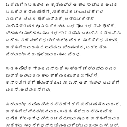
ಓದಿ ಮುಗಿಸಬಹುದಾದ ಈ ಕೃತಿಯಲ್ಲಿ ಆ ಕಾಲ ಘಟ್ಟದ ಅವರ
ಬದುಕಿನ ಕತೆಯ ಜೊತೆಗೆ, ಸಾಹಿತ್ಯಿಕ ಚಟುವಟಿಕೆಗಳ
ಸಮಗ್ರ ವಿವರ ದೊರೆಯುತ್ತದೆ. ಆತ್ಮಚರಿತ್ರೆ
ಸಂಕ್ಷಿಪ್ತವಾದರೂ ಸಮಗ್ರವಾದ ಒಳನೋಟಗಳನ್ನು ಹೊಂದಿದೆ.
ಪ್ರಾಯಶಃ ಸಾವಿರಾರು ಪುಟಗಳಲ್ಲಿ ತಮ್ಮ ಬದುಕಿನ ಕತೆಯನ್ನು
ಬರೆದು, ನಡೆ ನುಡಿಗಳಲ್ಲಿ ಶುದ್ಧವಿರದ ಸಾಹಿತಿಗಳ ನಡುವೆ,
ಉತ್ತಂಗಿಯವರಂತಹ ಅಪ್ಪಟ ಪ್ರಾಮಾಣಿಕ, ಬದ್ಧತೆಯ
ವಿದ್ವಜ್ಜನರು ದೊರೆಯುವದು ತುಂಬ ವಿರಳ.
ಇಂತಹ ಮೌಲಿಕ ಗ್ರಂಥವನ್ನು ರೆ. ಉತ್ತಂಗಿ ಚೆನ್ನಪ್ಪನವರ
ಮೂರ್ತಿ ಅನಾವರಣ ಕಾಲಕ್ಕೆ ಮರುಮುದ್ರಣಗೊಳಿಸಿ,
ಕನ್ನಡಿಗರಿಗೆ ಕೊಡುತ್ತಿರುವ ಡಾ. ಎಸ್. ಆರ್. ಗುಂಜಾಳ ಅವರಿಗೆ
ವಂದನೆ-ಅಭಿನಂದನೆಗಳು.
ಸರ್ವಜ್ಞ ಕವಿಯನ್ನು ಕನ್ನಡಿಗರಿಗೆ ಪರಿಚಯಿಸಿದವರು ರೆ.
ಉತ್ತಂಗಿ ಚೆನ್ನಪ್ಪನವರು, ಇಂತಹ ಹಿರಿಯರನ್ನು ಕುರಿತು
ಅನೇಕ ಗ್ರಂಥಗಳನ್ನು ರಚನೆ ಮಾಡುವ ಮೂಲಕ ಉತ್ತಂಗಿಯವರ
ಸಾಹಿತ್ಯ ಸಾಧನೆಗಳನ್ನು ಜೀವಂತವಾಗಿಟ್ಟವರು ಡಾ. ಎಸ್. ಆರ್.