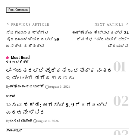
PREVIOUS ARTICLE
NEXT ARTICLE
ನಿಜಗುಣಾನಂದ ಶ್ರೀಗಳ
ಹುಕ್ಕೇರಿಯ ಹೆಬ್ಬಾಳದಲ್ಲಿ 24
ಹೈದರಾಬಾದ್ ಶಿಬಿರದಲ್ಲಿ 80
ದಿನಗಳ “ಪ್ರಭುಲಿಂಗ ಲೀಲೆ”
ಜನರಿಂದ ರಕ್ತದಾನ
ಪ್ರವಚನ
Most Read
ಶರಣ ಚರಿತ್ರೆ
ಲಿಂಗಾಯತದಲ್ಲಿ ವೈದಿಕತೆ ಒಳಹೊಕ್ಕ ನಂತರ
ಇಷ್ಟಲಿಂಗ ತೆಗೆದ ಶರಣರು
By
ಪ್ರೊ ಎಂ ಎಂ ಕಲಬುರ್ಗಿ
August 3, 2026
ಚರ್ಚೆ
ಬಸವ ಶಕ್ತಿ: ಆಗಸ್ಟ್ 8, 9 ಗದಗದಲ್ಲಿ
ಎರಡನೇ ಶಿಬಿರ
By
ಬಸವ ಮೀಡಿಯಾ
August 4, 2026
ಸ್ಪಾಟ್‌ಲೈಟ್