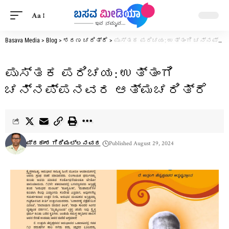
Aa
Basava Media
>
Blog
>
ಶರಣ ಚರಿತ್ರೆ
>
ಪುಸ್ತಕ ಪರಿಚಯ: ಉತ್ತಂಗಿ ಚನ್ನಪ್ಪನವರ ಆತ್ಮಚರಿತ್ರೆ
ಪುಸ್ತಕ ಪರಿಚಯ: ಉತ್ತಂಗಿ
ಚನ್ನಪ್ಪನವರ ಆತ್ಮಚರಿತ್ರೆ
ಪ್ರಕಾಶ ಗಿರಿಮಲ್ಲನವರ
Published August 29, 2024