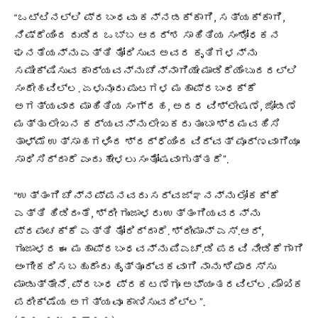
“ಒಟ್ಟಿನಲ್ಲಿ ಪ್ರಬಂಧವು ಕನ್ನಡಕ್ಕಾಗಿ, ಸತ್ಯಕ್ಕಾಗಿ,
ನಿಷ್ಠೆಯಿಂದ ದುಡಿದ ಒಬ್ಬ ಆದರ್ಶ ಸಾಹಿತಿಯ ಸಂಶೋಧಕನ
ಘನತೆಯನ್ನು ಎತ್ತಿ ತೋರಿಸುವ ಅವರ ಕೃತಿಗಳನ್ನು
ಸಮೀಕ್ಷಿಸುವ ಕಾರ್ಯವನ್ನು ಚೆನ್ನಾಗಿಯೇ ಮಾಡಿದೆಯೆಂಬುದರಲ್ಲಿ
ಸಂದೇಹವಿಲ್ಲ. ಏಳುನೂರು ಪುಟಗಳ ಮಹಾಪ್ರಬಂಧಕ್ಕೆ
ಅಗತ್ಯವಾದ ಮಾಹಿತಿಯ ಸಂಗ್ರಹ, ಅದರ ವಿಶ್ಲೇಷಣೆ, ಜೋಡಣೆ
ಮತ್ತು ಲೇಖನ ಕರ್ಯವನ್ನು ಲೇಖಕರು ತುಂಬಾ ಶ್ರಮವಹಿಸಿ
ತಾಳ್ಮೆ ಉತ್ಸಾಹಗಳಿಂದ ಶ್ರದ್ಧೆಯಿಂದ ವಿದ್ವತ್ ಪೂರ್ಣವಾಗಿಯೂ
ಸಾಧಿಸಿದ್ದಾರೆ ಎಂದು ಹೇಳಲು ಸಂತೋಷವಾಗುತ್ತದೆ”.
“ಉತ್ತಂಗಿ ಚೆನ್ನಪ್ಪನವರು ಸರ್ವಜ್ಞನನ್ನು ಲೋಕಕ್ಕೆ
ಎತ್ತಿ ಹಿಡಿದಂತೆ, ಶ್ರೀ ಗುಂಜಾಳರು ಉತ್ತಂಗಿಯವರನ್ನು
ಪ್ರಪಂಚಕ್ಕೆ ಎತ್ತಿ ತೋರಿದ್ದಾರೆ. ಶ್ರೀಮಾನ್ ಎಸ್.ಆರ್,
ಗುಂಜಾಳರ ಈ ಮಹಾಪ್ರಬಂಧವನ್ನು ಪಿಎಚ್.ಡಿ ಪದವಿ ನೀಡಿಕೆಗಾಗಿ
ಅಂಗೀಕರಿಸಬಹುದೆಂದು ಹೃತ್ತೂರ್ವಕವಾಗಿ ನಾನು ಶಿಫಾರಸ್ಸು
ಮಾಡುತ್ತೇನೆ. ಪ್ರಬಂಧ ಪ್ರಕಟಣೆಗೂ ಅಭ್ಯಂತರವಿಲ್ಲ. ಮೌಖಿಕ
ಪರೀಕ್ಷೆಯ ಅಗತ್ಯವೂ ಕಾಣಿಸುವದಿಲ್ಲ”.