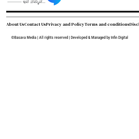
About Us
Contact Us
Privacy and Policy
Terms and conditions
Disc
©Basava Media | All rights reserved | Developed & Managed by
Infin Digital