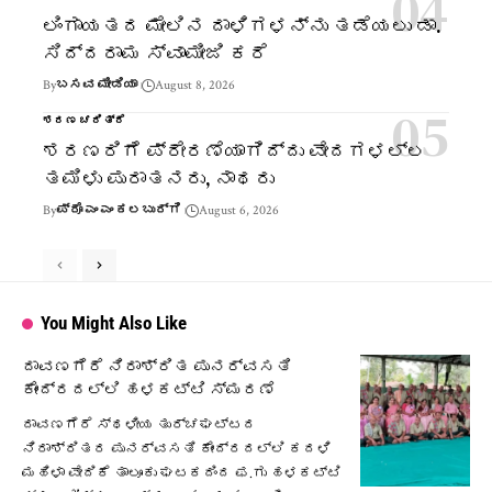
ಲಿಂಗಾಯತದ ಮೇಲಿನ ದಾಳಿಗಳನ್ನು ತಡೆಯಲು ಡಾ.
ಸಿದ್ದರಾಮ ಸ್ವಾಮೀಜಿ ಕರೆ
By
ಬಸವ ಮೀಡಿಯಾ
August 8, 2026
ಶರಣ ಚರಿತ್ರೆ
ಶರಣರಿಗೆ ಪ್ರೇರಣೆಯಾಗಿದ್ದು ವೇದಗಳಲ್ಲ
ತಮಿಳು ಪುರಾತನರು, ನಾಥರು
By
ಪ್ರೊ ಎಂ ಎಂ ಕಲಬುರ್ಗಿ
August 6, 2026
You Might Also Like
ದಾವಣಗೆರೆ ನಿರಾಶ್ರಿತ ಪುನರ್ವಸತಿ
ಕೇಂದ್ರದಲ್ಲಿ ಹಳಕಟ್ಟಿ ಸ್ಮರಣೆ
ದಾವಣಗೆರೆ ಸ್ಥಳೀಯ ತುರ್ಚಘಟ್ಟದ
ನಿರಾಶ್ರಿತರ ಪುನರ್ವಸತಿ ಕೇಂದ್ರದಲ್ಲಿ ಕದಳಿ
ಮಹಿಳಾ ವೇದಿಕೆ ತಾಲೂಕು ಘಟಕದಿಂದ ಫ.ಗು ಹಳಕಟ್ಟಿ