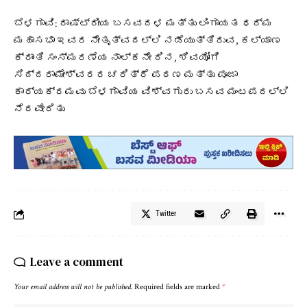
ಬೆಳಗಾವಿ: ರಾಷ್ಟ್ರೀಯ ಬಸವದಳ ಮತ್ತು ಲಿಂಗಾಯತ ಧರ್ಮ
ಮಹಾಸಭಾ ಇವರ ನೇತೃತ್ವದಲ್ಲಿ ನಡೆಯುತ್ತಿರುವ, ಕಲ್ಯಾಣ
ಕ್ರಾಂತಿ ಸಂಸ್ಮರಣೆಯ ನಾಲ್ಕನೇ ದಿನ, ಶಿವಯೋಗಿ
ಸಿದ್ದರಾಮೇಶ್ವರರ ಚರಿತ್ರೆ ಪಠಣ ಮತ್ತು ಪೂಜಾ
ಕಾರ್ಯಕ್ರಮವು ಬೆಳಗಾವಿಯ ವಿಶ್ವಗುರು ಬಸವ ಮಂಟಪದಲ್ಲಿ
ನೆರವೇರಿತು
Twitter
Leave a comment
Your email address will not be published.
Required fields are marked
*