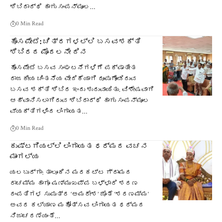
ಶಿಬಿರಾರ್ಥಿ ಹಾಗು ಸಂಪನ್ಮೂಲ…
0 Min Read
ಹೊಸಪೇಟೆ: ಚಿತ್ರಗಳಲ್ಲಿ ಬಸವಶಕ್ತಿ
ಶಿಬಿರದ ಮೊದಲನೇ ದಿನ
ಹೊಸಪೇಟೆ ಬಸವ ಸಂಘಟನೆಗಳಿಗೆ ಪಕ್ಷಾತೀತ
ರಾಜಕೀಯ ಚಿಂತನೆಯ ವೇದಿಕೆಯಾಗಿ ರೂಪುಗೊಂಡಿರುವ
ಬಸವ ಶಕ್ತಿ ಶಿಬಿರ ಇಂದು ಶುರುವಾಯಿತು. ವಿಶೇಷವಾಗಿ
ಆಹ್ವಾನಿಸಲಾಗಿರುವ ಶಿಬಿರಾರ್ಥಿ ಹಾಗು ಸಂಪನ್ಮೂಲ
ವ್ಯಕ್ತಿಗಳಿಂದ ಲಿಂಗಾಯತ…
0 Min Read
ಕುಷ್ಟಗಿಯಲ್ಲಿ ಲಿಂಗಾಯತ ಧರ್ಮದ ವಚನ
ಮಾಂಗಲ್ಯ
ಯಲಬುರ್ಗಾ: ತಾಲೂಕಿನ ಮರಕಟ್ಟ ಗ್ರಾಮದ
ರಾಚಮ್ಮ ಹಾಗೂ ಷಣ್ಮುಖಪ್ಪ ಬಳ್ಳಾರಿ ಶರಣ
ದಂಪತಿಗಳ ಸುಪುತ್ರ ‘ಅಮರೇಶ’ ಜೊತೆ ‘ಶರಣಮ್ಮ’
ಅವರ ಕಲ್ಯಾಣ ಮಹೋತ್ಸವ ಲಿಂಗಾಯತ ಧರ್ಮದ
ನಿಜಾಚರಣೆಯಂತೆ…