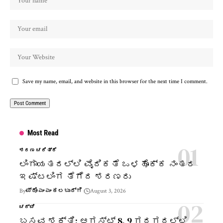
Save my name, email, and website in this browser for the next time I comment.
Most Read
ಶರಣ ಚರಿತ್ರೆ
ಲಿಂಗಾಯತದಲ್ಲಿ ವೈದಿಕತೆ ಒಳಹೊಕ್ಕ ನಂತರ
ಇಷ್ಟಲಿಂಗ ತೆಗೆದ ಶರಣರು
By
ಪ್ರೊ ಎಂ ಎಂ ಕಲಬುರ್ಗಿ
August 3, 2026
ಚರ್ಚೆ
ಬಸವ ಶಕ್ತಿ: ಆಗಸ್ಟ್ 8, 9 ಗದಗದಲ್ಲಿ