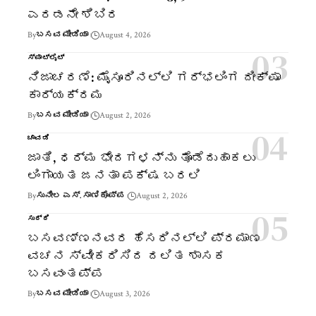
ಎರಡನೇ ಶಿಬಿರ
By
ಬಸವ ಮೀಡಿಯಾ
August 4, 2026
ಸ್ಪಾಟ್‌ಲೈಟ್
ನಿಜಾಚರಣೆ: ಮೈಸೂರಿನಲ್ಲಿ ಗರ್ಭಲಿಂಗ ದೀಕ್ಷಾ
ಕಾರ್ಯಕ್ರಮ
By
ಬಸವ ಮೀಡಿಯಾ
August 2, 2026
ಚಾವಡಿ
ಜಾತಿ, ಧರ್ಮ ಭೇದಗಳನ್ನು ತೊಡೆದುಹಾಕಲು
ಲಿಂಗಾಯತ ಜನತಾ ಪಕ್ಷ ಬರಲಿ
By
ಸುನೀಲ ಎಸ್. ಸಾಣಿಕೊಪ್ಪ
August 2, 2026
ಸುದ್ದಿ
ಬಸವಣ್ಣನವರ ಹೆಸರಿನಲ್ಲಿ ಪ್ರಮಾಣ
ವಚನ ಸ್ವೀಕರಿಸಿದ ದಲಿತ ಶಾಸಕ
ಬಸವಂತಪ್ಪ
By
ಬಸವ ಮೀಡಿಯಾ
August 3, 2026