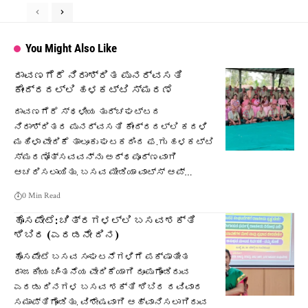
You Might Also Like
ದಾವಣಗೆರೆ ನಿರಾಶ್ರಿತ ಪುನರ್ವಸತಿ
ಕೇಂದ್ರದಲ್ಲಿ ಹಳಕಟ್ಟಿ ಸ್ಮರಣೆ
ದಾವಣಗೆರೆ ಸ್ಥಳೀಯ ತುರ್ಚಘಟ್ಟದ
ನಿರಾಶ್ರಿತರ ಪುನರ್ವಸತಿ ಕೇಂದ್ರದಲ್ಲಿ ಕದಳಿ
ಮಹಿಳಾ ವೇದಿಕೆ ತಾಲೂಕು ಘಟಕದಿಂದ ಫ.ಗು ಹಳಕಟ್ಟಿ
ಸ್ಮರಣೋತ್ಸವವನ್ನು ಅರ್ಥಪೂರ್ಣವಾಗಿ
ಆಚರಿಸಲಾಯಿತು. ಬಸವ ಮೀಡಿಯಾ ವಾಟ್ಸ್ ಆಪ್…
0 Min Read
ಹೊಸಪೇಟೆ: ಚಿತ್ರಗಳಲ್ಲಿ ಬಸವಶಕ್ತಿ
ಶಿಬಿರ (ಎರಡನೇ ದಿನ)
ಹೊಸಪೇಟೆ ಬಸವ ಸಂಘಟನೆಗಳಿಗೆ ಪಕ್ಷಾತೀತ
ರಾಜಕೀಯ ಚಿಂತನೆಯ ವೇದಿಕೆಯಾಗಿ ರೂಪುಗೊಂಡಿರುವ
ಎರಡು ದಿನಗಳ ಬಸವ ಶಕ್ತಿ ಶಿಬಿರ ರವಿವಾರ
ಸಮಾಪ್ತಿಗೊಂಡಿತು. ವಿಶೇಷವಾಗಿ ಆಹ್ವಾನಿಸಲಾಗಿರುವ