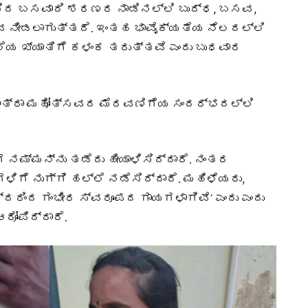
ಿಸಿದ ಬಸವಾದಿ ಶರಣರ ನಾಡಿನಲ್ಲಿ ಬುದ್ಧ, ಬಸವ,
 ನೀಡಲಾಗುತ್ತದೆ. ಇಂತಹ ಭಾವೈಕ್ಯತೆಯ ನೆಲದಲ್ಲಿ
ಯ ಖ್ಯಾತಿಗೆ ಕಳಂಕ ತರುತ್ತವೆ ಎಂದು ಬುಧವಾರ
ಜಾತ್ರಾ ಮಹೋತ್ಸವದ ಮೆರವಣಿಗೆಯ ಸಂದರ್ಭದಲ್ಲಿ
ಗ ನಮ್ಮನ್ನು ತಡೆದು ಹೀಯಾಳಿಸಿದ್ದಾರೆ. ನಂತರ
ಿಗೆ ನುಗ್ಗಿ ಹಲ್ಲೆ ನಡೆಸಿದ್ದಾರೆ. ಮಹಿಳೆಯರು,
ದರಿಂದ ಗಂಭೀರ ಸ್ವರೂಪದ ಗಾಯಗಳಾಗಿವೆ’ ಎಂದು ಎಂದು
ರೋಪಿದ್ದಾರೆ.