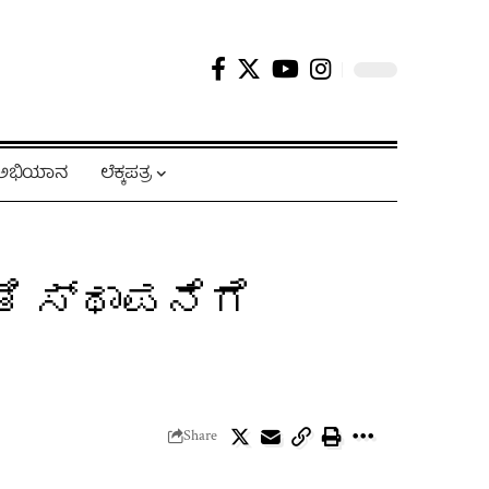
ಿ ಅಭಿಯಾನ
ಲೆಕ್ಕಪತ್ರ
ಿ ಸ್ಥಾಪನೆಗೆ
Share