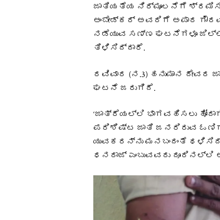
ಜಾತಿಯತೆಯ ನಿರ್ಮೂಲನೆಗೆ ಶ್ರಮ
ಅಂಬೇಡ್ಕರ್ ಅವರಿಗೆ ಅಪಾರ ಗೌರವ
ನಡೆಯುವ ಸಣ್ಣ ಘಟನೆಗಳೂ ಜಿಲ್ಲೆ
ತಿಳಿಸಿದ್ದಾರೆ.
ರವಿವಾರ (ನ.3) ಹನುಮಾನ ದೇವರ 
ಘಟನೆ ಜರುಗಿದೆ.
‘ಜಾತ್ರೆಯಲ್ಲಿ ಭಾಗವಹಿಸಲು ಹೋದಾ
ಪರಿಶಿಷ್ಟ ಜಾತಿ ಜನರಿರುವ ಓಣಿಗಳ
ಯುವಕರನ್ನು ಮನಬಂದಂತೆ ಥಳಿಸಿದ್
ಧನರಾಜ್ ಎಂಬುವವರು ದೂರಿನಲ್ಲಿ ಆ