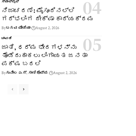
ಸ್ಪಾಟ್‌ಲೈಟ್
ನಿಜಾಚರಣೆ: ಮೈಸೂರಿನಲ್ಲಿ
ಗರ್ಭಲಿಂಗ ದೀಕ್ಷಾ ಕಾರ್ಯಕ್ರಮ
By
ಬಸವ ಮೀಡಿಯಾ
August 2, 2026
ಚಾವಡಿ
ಜಾತಿ, ಧರ್ಮ ಭೇದಗಳನ್ನು
ತೊಡೆದುಹಾಕಲು ಲಿಂಗಾಯತ ಜನತಾ
ಪಕ್ಷ ಬರಲಿ
By
ಸುನೀಲ ಎಸ್. ಸಾಣಿಕೊಪ್ಪ
August 2, 2026