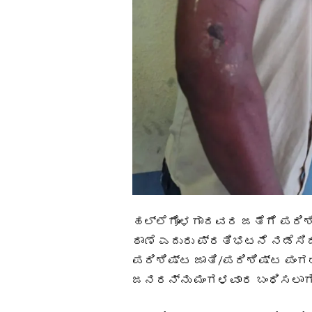
ಹಲ್ಲೆಗೊಳಗಾದವರ ಜತೆಗೆ ಪರಿಶಿ
ಠಾಣೆ ಎದುರು ಪ್ರತಿಭಟನೆ ನಡೆಸ
ಪರಿಶಿಷ್ಟ ಜಾತಿ/ಪರಿಶಿಷ್ಟ ಪಂಗಡ
ಜನರನ್ನು ಮಂಗಳವಾರ ಬಂಧಿಸಲಾಗಿ