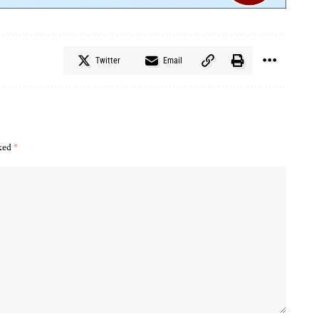
Twitter
Email
rked
*