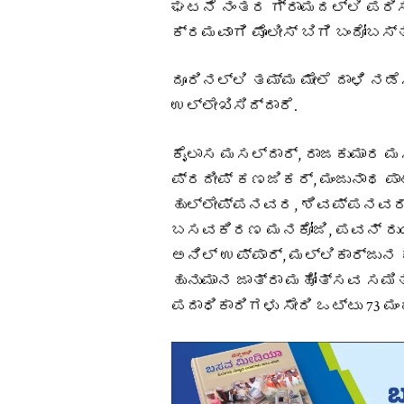
ಘಟನೆ ನಂತರ ಗ್ರಾಮದಲ್ಲಿ ಪರಿಸ್ಥ
ಕ್ರಮವಾಗಿ ಪೊಲೀಸ್‌ ಬಿಗಿ ಬಂದೋಬಸ್ತ
ದೂರಿನಲ್ಲಿ ತಮ್ಮ ಮೇಲೆ ದಾಳಿ ನ
ಉಲ್ಲೇಖಿಸಿದ್ದಾರೆ.
ಕೈಲಾಸ ಮಸಲ್ದಾರ್, ರಾಜಕುಮಾರ ಮಸ
ಪ್ರದೀಪ್ ಕಣಜಿಕರ್, ಮಂಜುನಾಥ ಪಾಟ
ಹುಲ್ಲೇಪ್ಪನವರ, ಶಿವಪ್ಪನವರ್ ರ
ಬಸವಕಿರಣ ಮನಕೋಜಿ, ಪವನ್ ರುಯಿದ
ಅನಿಲ್ ಉಪ್ಪಾರ್, ಮಲ್ಲಿಕಾರ್ಜುನ ಕ
ಹುನುಮಾನ ಜಾತ್ರಾ ಮಹೋತ್ಸವ ಸಮ
ಪದಾಧಿಕಾರಿಗಳು ಸೇರಿ ಒಟ್ಟು 73 ಮ