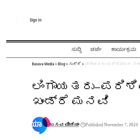
Sign In
ಸುದ್ದಿ
ಚರ್ಚೆ
ಕಾರ್ಯಕ್ರಮ
Basava Media
>
Blog
>
ಸುದ್ದಿ
>
ಲಿಂಗಾಯತರು–ಪರಿಶಿಷ್ಟರ ನಡುವೆ
ಲಿಂಗಾಯತರು–ಪರಿಶಿಷ
ಖಂಡ್ರೆ ಮನವಿ
ಬಸವ ಮೀಡಿಯಾ
Published November 7, 2024