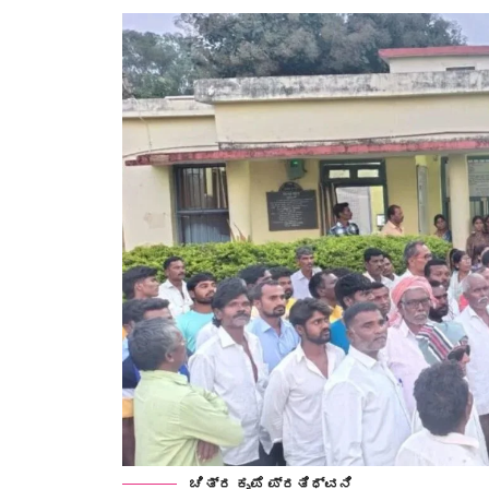
ಚಿತ್ರ ಕೃಪೆ ಪ್ರತಿಧ್ವನಿ