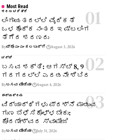
Most Read
ಶರಣ ಚರಿತ್ರೆ
ಲಿಂಗಾಯತದಲ್ಲಿ ವೈದಿಕತೆ
ಒಳಹೊಕ್ಕ ನಂತರ ಇಷ್ಟಲಿಂಗ
ತೆಗೆದ ಶರಣರು
By
ಪ್ರೊ ಎಂ ಎಂ ಕಲಬುರ್ಗಿ
August 3, 2026
ಚರ್ಚೆ
ಬಸವ ಶಕ್ತಿ: ಆಗಸ್ಟ್ 8, 9
ಗದಗದಲ್ಲಿ ಎರಡನೇ ಶಿಬಿರ
By
ಬಸವ ಮೀಡಿಯಾ
August 4, 2026
ಕಾರ್ಯಕ್ರಮ
ವಿದ್ಯಾರ್ಥಿಗಳು ಪ್ರಶ್ನೆ ಮಾಡುವ
ಗುಣ ಬೆಳೆಸಿಕೊಳ್ಳಬೇಕು:
ಕೋರಣೇಶ್ವರ ಸ್ವಾಮೀಜಿ
By
ಬಸವ ಮೀಡಿಯಾ
July 31, 2026