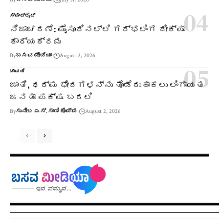
ಸ್ಪಾಟ್‌ಲೈಟ್
ನಿಜಾಚರಣೆ: ಮೈಸೂರಿನಲ್ಲಿ ಗರ್ಭಲಿಂಗ ದೀಕ್ಷಾ
ಕಾರ್ಯಕ್ರಮ
By
ಬಸವ ಮೀಡಿಯಾ
August 2, 2026
ಚಾವಡಿ
ಜಾತಿ, ಧರ್ಮ ಭೇದಗಳನ್ನು ತೊಡೆದುಹಾಕಲು ಲಿಂಗಾಯತ
ಜನತಾ ಪಕ್ಷ ಬರಲಿ
By
ಸುನೀಲ ಎಸ್. ಸಾಣಿಕೊಪ್ಪ
August 2, 2026