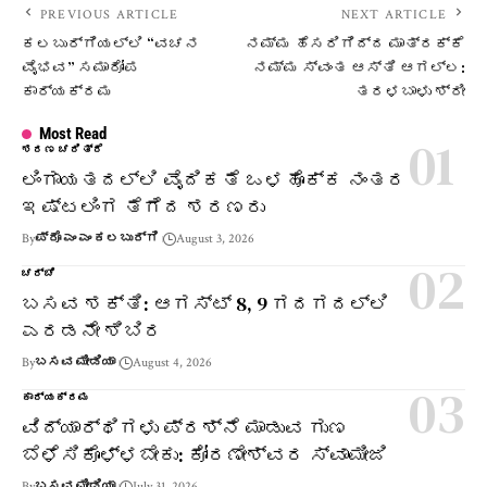
PREVIOUS ARTICLE
NEXT ARTICLE
ಕಲಬುರ್ಗಿಯಲ್ಲಿ “ವಚನ
ನಮ್ಮ ಹೆಸರಿಗಿದ್ದ ಮಾತ್ರಕ್ಕೆ
ವೈಭವ” ಸಮಾರೋಪ
ನಮ್ಮ ಸ್ವಂತ ಆಸ್ತಿ ಆಗಲ್ಲ:
ಕಾರ್ಯಕ್ರಮ
ತರಳಬಾಳು ಶ್ರೀ
Most Read
ಶರಣ ಚರಿತ್ರೆ
ಲಿಂಗಾಯತದಲ್ಲಿ ವೈದಿಕತೆ ಒಳಹೊಕ್ಕ ನಂತರ
ಇಷ್ಟಲಿಂಗ ತೆಗೆದ ಶರಣರು
By
ಪ್ರೊ ಎಂ ಎಂ ಕಲಬುರ್ಗಿ
August 3, 2026
ಚರ್ಚೆ
ಬಸವ ಶಕ್ತಿ: ಆಗಸ್ಟ್ 8, 9 ಗದಗದಲ್ಲಿ
ಎರಡನೇ ಶಿಬಿರ
By
ಬಸವ ಮೀಡಿಯಾ
August 4, 2026
ಕಾರ್ಯಕ್ರಮ
ವಿದ್ಯಾರ್ಥಿಗಳು ಪ್ರಶ್ನೆ ಮಾಡುವ ಗುಣ
ಬೆಳೆಸಿಕೊಳ್ಳಬೇಕು: ಕೋರಣೇಶ್ವರ ಸ್ವಾಮೀಜಿ
By
ಬಸವ ಮೀಡಿಯಾ
July 31, 2026