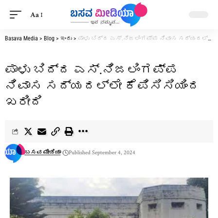
Aa
Basava Media
>
Blog
>
ಇಂದು
>
ಪಾಳು ಬಿದ್ದ ಎಸ್‌.ನಿಜಲಿಂಗಪ್ಪ ನಿವಾಸ ಸದ್ಯದಲ್ಲೇ ಕೆಪಿಸಿಸಿಯಿಂದ ಖರೀದಿ
ಪಾಳು ಬಿದ್ದ ಎಸ್‌.ನಿಜಲಿಂಗಪ್ಪ
ನಿವಾಸ ಸದ್ಯದಲ್ಲೇ ಕೆಪಿಸಿಸಿಯಿಂದ
ಖರೀದಿ
ಬಸವ ಮೀಡಿಯಾ
Published September 4, 2024