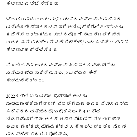
ಹೆಬ್ಬಾಳ್ವ‌ ಭೇಟಿ ನೀಡಿದರು.
‘ನಿಜಲಿಂಗಪ್ಪ ಅವರು ಬಾಳಿ ಬದುಕಿದ ಮನೆಯನ್ನು ಪಕ್ಷದ
ವತಿಯಿಂದಲೇ ಸ್ಮಾರಕವನ್ನಾಗಿ ಅಭಿವೃದ್ಧಿಗೊಳಿಸಲಾಗುವುದು.
ಕೆಪಿಸಿಸಿ ಅಧ್ಯಕ್ಷರ ಸೂಚನೆ ಮೇರೆಗೆ ನಾವು ನಿಜಲಿಂಗಪ್ಪ
ಅವರ ಮನೆ ಪರಿಶೀಲನೆ ನಡೆಸಿದ್ದೇವೆ,’ ಎಂದು ಸಚಿವೆ ಲಕ್ಷ್ಮಿ
ಹೆಬ್ಬಾಳ್ಕರ್‌ ತಿಳಿಸಿದರು.
ನಿಜಲಿಂಗಪ್ಪ ಅವರ ಮನೆಯನ್ನು ಸ್ಮಾರಕ ಮಾಡಬೇಕೆಂದು
ಯಡಿಯೂರಪ್ಪ ಖರೀದಿ ಮಡಲು 12 ವರ್ಷದ ಹಿಂದೆ
ತೀರ್ಮಾನಿಸಿದ್ದರು.
2022ರಲ್ಲಿ ಬಸವರಾಜ ಬೊಮ್ಮಾಯಿ ಅವರು
ಮುಖ್ಯಮಂತ್ರಿಯಾಗಿದ್ದಾಗ ನಿಜಲಿಂಗಪ್ಪ ಅವರ ನಿವಾಸವನ್ನು
ಸರ್ಕಾರದ ವತಿಯಿಂದಲೇ ಖರೀದಿಸಲು ₹ 4.24 ಕೋಟಿ
ಬಿಡುಗಡೆಯಾಗಿತ್ತು. ಆದರೆ ಆಸ್ತಿ ನೋಂದಣಿಗೆ ನಿಜಲಿಂಗಪ್ಪ
ಅವರ ಮಕ್ಕಳು, ಮೊಮ್ಮಕ್ಕಳ ಸಹಿ ಇಲ್ಲದ್ದರಿಂದ ನೋಂದಣಿ
ಪ್ರಕ್ರಿಯೆ ಸ್ಥಗಿತಗೊಂಡಿತ್ತು.