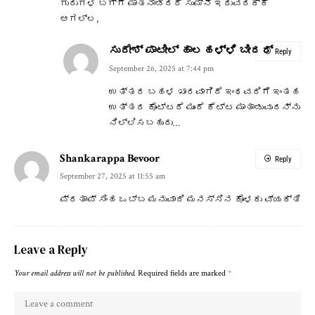
ಗುರುಗಳ ಬಗ್ಗೆ ಮಾತನಾಡಿದರೆ ಸುಮ್ನೆ ಇರುವದಕ್ಕೆ
ಆಗಲ್ಲ,
ಸುರೇಶ್ ಪಾಟೀಲ್ ಹಾಲಹಳ್ಳಿ ಬೀದರ್
Reply
September 26, 2025 at 7:44 pm
ಉತ್ತರ ಬಹಳ ಖಾರವಾಗಿದೆ ಇಂಥವರಿಗೆ ಇಂತಹ
ಉತ್ತರ ಕೊಟ್ಟರೆ ಮುಂದೆ ಕೆಟ್ಟ ಮಾತಾಡುವುದನ್ನು
ನಿಲ್ಲಿಸಬಹುದು…
Shankarappa Bevoor
Reply
September 27, 2025 at 11:55 am
ಪ್ರತಾಪ್ ಸಿಂಹ ಒಬ್ಬ ಮನುವಾದಿ ಮನಸ್ಸಿನ ಕೊಳಕು ವ್ಯಕ್ತಿ
Leave a Reply
Your email address will not be published.
Required fields are marked
*