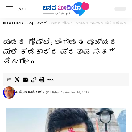
Aa
Basava Media
>
Blog
>
ಚಾವಡಿ
>
ಪುಂಡರ ಗೋಷ್ಟಿ: ಲಿಂಗಾಯತ ಪೂಜ್ಯರ ಮೇಲೆ ಕಿಡಿಕಾರಿದ ಪ್ರತಾಪ ಸಿಂಹಗೆ ತಿರುಗೇಟು
ಪುಂಡರ ಗೋಷ್ಟಿ: ಲಿಂಗಾಯತ ಪೂಜ್ಯರ
ಮೇಲೆ ಕಿಡಿಕಾರಿದ ಪ್ರತಾಪ ಸಿಂಹಗೆ
ತಿರುಗೇಟು
ಎಸ್. ಎಂ. ಜಾಮದಾರ್
Published September 26, 2025