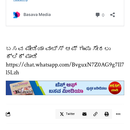
ಬಸವ ಮೀಡಿಯಾ ವಾಟ್ಸ್ ಆಪ್ ಗುಂಪು ಸೇರಲು
ಕ್ಲಿಕ್ ಮಾಡಿ
https://chat.whatsapp.com/BvguxN7Z0AG9g7Il7
l5Lzh
Twitter