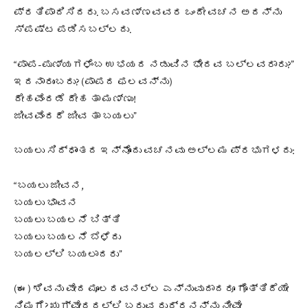
ಪ್ರತಿಪಾದಿಸಿದರು. ಬಸವಣ್ಣವವರ ಒಂದೇ ವಚನ ಅದನ್ನು
ಸ್ಪಷ್ಟ ಪಡಿಸಬಲ್ಲದು.
“ಪಾಪ-ಪುಣ್ಯಗಳೆಂಬ ಉಭಯದ ನಡುವಿನ ಭೇದವ ಬಲ್ಲವರಾರು?”
ಇದನಾರುಂಬರು? (ಪಾಪದ ಫಲವನ್ನು)
ದೇಹವೆಂದಡೆ ದೇಹ ತಾ ಮಣ್ಣು!
ಜೀವವೆಂದರೆ ಜೀವ ತಾ ಬಯಲು”
ಬಯಲು ಸಿದ್ಧಾಂತದ ಇನ್ನೊಂದು ವಚನವು ಅಲ್ಲಮ ಪ್ರಭುಗಳದು:
“ಬಯಲು ಜೀವನ,
ಬಯಲು ಭಾವನ
ಬಯಲು ಬಯಲನೆ ಬಿತ್ತಿ
ಬಯಲು ಬಯಲನೆ ಬೆಳೆದು
ಬಯಲಲ್ಲಿ ಬಯಲಾದರು”
(ಈ) ಶಿವನು ವೇದ ಮೂಲದವನಲ್ಲ ಎನ್ನುವುದಾದರೂ ಗೊತ್ತಿದೆಯೇ
ನಿಮಗೆ? ಋಗ್ವೇದದಲ್ಲಿ ಬರುವ ರುದ್ರನನ್ನು ನೀವೇ