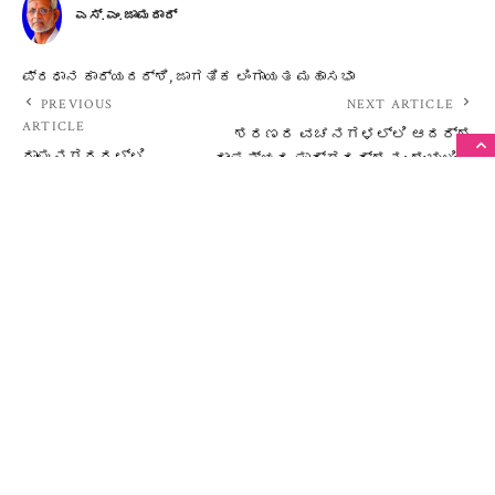
ಎಸ್. ಎಂ. ಜಾಮದಾರ್
ಪ್ರಧಾನ ಕಾರ್ಯದರ್ಶಿ, ಜಾಗತಿಕ ಲಿಂಗಾಯತ ಮಹಾಸಭಾ
PREVIOUS
NEXT ARTICLE
ARTICLE
ಶರಣರ ವಚನಗಳಲ್ಲಿ ಆದರ್ಶ
ರಾಮನಗರದಲ್ಲಿ
ದಾಂಪತ್ಯದ ಮಾರ್ಗದರ್ಶನ: ಶಂಭುಲಿಂಗ
ಬಸವ ಸಂಸ್ಕೃತಿ
ಕಾಮಣ್ಣ
ಅಭಿಯಾನ
Most Read
ಸುದ್ದಿ
ಸನಾತನ ಚರ್ಚೆ: ಹೈಕೋರ್ಟ್ ನ್ಯಾಯಮೂರ್ತಿಗೆ
ವೇದಿಕೆಯಲ್ಲೇ ಪ್ರತ್ಯುತ್ತರ
By
ಬಸವ ಮೀಡಿಯಾ
August 7, 2026
ಚರ್ಚೆ
ಬಸವ ಶಕ್ತಿ: ಆಗಸ್ಟ್ 8, 9 ಗದಗದಲ್ಲಿ
ಎರಡನೇ ಶಿಬಿರ
By
ಬಸವ ಮೀಡಿಯಾ
August 4, 2026