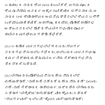
ಬಹುಕಾಲದ ನಂತರ ಶಿವ ಎಂಬು ಹಲುಬಿದಿರಿ. ಆಗಮ ಮೂಲದ
ಶಿವನೂ ನಿಮ್ಮ ಅನಥ೯ ಅಥೈ೯ಸುವಿಕೆಯಿಂದ ಭಗ್ನನಾದನು. ಆ
ನಂತರ ಬಂದ ಶ್ವೇತಾಶ್ವರ ಉಪನಿಷತ್ತಿನಲ್ಲಿ ಶಿವನ ಬಗ್ಗೆ
ಒಂದಿಷ್ಟು ಮಾಹಿತಿಯಿದೆ. ಆದಾಗ್ಯೂ, ಹರಪ್ಪ, ಮೊಹೆಂಜೆದಾರೋಗಳ
ಉತ್ಖನನದಲ್ಲಿ ದೊರೆತ ಶಿವಲಿಂಗಗಳು ವೇದಪೂವ೯
ಕಾಲೀನದವುಗಳೆಂದು ಜಗತ್ತೇ ತಿಳಿದಿದೆ.
(ಎ) ಬಹುತೇಕ ವಚನಗಳಲ್ಲಿ ಶರಣರು ಸ್ವಗ೯
ನರಕಗಳನ್ನು ಅಲ್ಲಗಳೆದರು. ಅಲ್ಲಮರ ವಚನಗಳಂತೂ
ಕಮ೯ ಸಿದ್ಧಾಂತ ಮತ್ತು ಪುನಜ೯ನ್ಮ ಸಿದ್ಧಾಂತಗಳನ್ನು
ತಿರಸ್ಕರಿಸುತ್ತವೆ.
(ಏ) ಲಿಂಗಾಯತರು ಮೋಕ್ಷವನ್ನು ಇದೇ ಜನ್ಮದಲ್ಲೆ
ಪಡೆಯುತ್ತಾರೆ. “ನುಡಿದಂತೆ ನಡೆದರೆ ಇದೇ ಜನ್ಮ ಕಡೆ” ಎಂಬುದು
ನಡೆ-ನುಡಿ ಸಿದ್ಧಾಂತದ ತಾತ್ಪಯ೯. ಆದ್ದರಿಂದ ಲಿಂಗಾಯತರು
ಸತ್ತಾಗ “ಲಿಂಗೈಕ್ಯ”ರಾಗುತ್ತಾರೆ. ವೀರಶೈವರು ಸತ್ತರೆ
“ಸ್ವಗ೯ವಾಸಿ” ಇಲ್ಲವೆ “ಕೈಲಾಸ ವಾಸಿ”ಯಾಗುತ್ತಾರೆ!