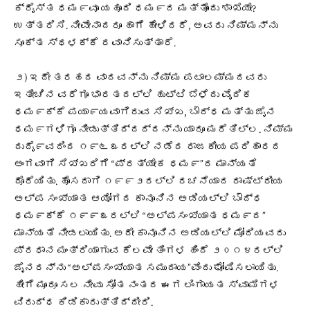
ಕ್ರೈಸ್ತ ಧಮ೯ವೂ ಯಹೂದಿ ಧಮ೯ದ ಮತ್ತೊಂದು ಶಾಖೆಯೇ?
ಉತ್ತರಿಸಿ. ನೀವೇನಾದರೂ ಹಾಗೆ ಹೇಳಿದರೆ, ಅವರು ನಿಮ್ಮನ್ನು
ಸೂಕ್ತ ಸ್ಥಳಕ್ಕೆ ರವಾನಿಸುತ್ತಾರೆ.
೨) ಇದೇ ತರಹದ ವಾದವನ್ನು ನಿಮ್ಮ ಪಟಾಲಮ್ಮದವರು
ಇತೀಚಿನ ವರೆಗೂ ಭಾರತದಲ್ಲಿ ಹುಟ್ಟಿ ಬೆಳೆದು ವೈದಿಕ
ಧಮ೯ಕ್ಕೆ ಪಯಾ೯ಯವಾಗಿರುವ ಸಿಖ್ಖ, ಬೌದ್ಧ ಮತ್ತು ಜೈನ
ಧಮ೯ಗಳಿಗೂ ನೀಡುತ್ತಿದ್ದದ್ದನ್ನು ಯಾರೂ ಮರೆತಿಲ್ಲ. ನಿಮ್ಮ
ದುದೈ೯ವದಿಂದ ೧೯೬೩ರಲ್ಲಿ ನಡೆದ ರಾಜಕೀಯ ಪರಿಹಾರದ
ಅಂಗವಾಗಿ ಸಿಖ್ಖರಿಗೆ “ಪ್ರತ್ಯೇಕ ಧಮ೯”ದ ಮಾನ್ಯತೆ
ದೊರೆಯಿತು. ಹೊಸದಾಗಿ ೧೯೯೨ರಲ್ಲಿ ರಚನೆಯಾದ ರಾಷ್ಟ್ರೀಯ
ಅಲ್ಪ ಸಂಖ್ಯಾತ ಆಯೋಗದ ಕಾನೂನಿನ ಅಡಿಯಲ್ಲಿ ಬೌದ್ಧ
ಧಮ೯ಕ್ಕೆ ೧೯೯೩ರಲ್ಲಿ “ಅಲ್ಪಸಂಖ್ಯಾತ ಧಮ೯ದ”
ಮಾನ್ಯತೆ ನೀಡಲಾಯಿತು. ಅದೇ ಕಾನೂನಿನ ಅಡಿಯಲ್ಲಿ ಮೋದಿಯವರು
ಪ್ರಧಾನ ಮಂತ್ರಿಯಾಗುವ ಕೆಲವೇ ತಿಂಗಳ ಹಿಂದೆ ೨೦೧೪ರಲ್ಲಿ
ಜೈನರನ್ನು “ಅಲ್ಪಸಂಖ್ಯಾತ ಸಮುದಾಯ”ವೆಂದು ಘೋಷಿಸಲಾಯಿತು.
ಹೀಗೆ ಮೂರೂ ಸಲ ನೀವು ಸೋತ ನಂತರ ಈಗ ಲಿಂಗಾಯತ ಸ್ವಾಮಿಗಳ
ವಿರುದ್ಧ ಕಿಡಿಕಾರುತ್ತಿದ್ದೀರಿ.