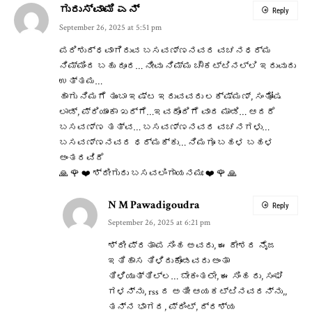
ಗುರುಸ್ವಾಮಿ ಎನ್
Reply
September 26, 2025 at 5:51 pm
ಪರಿಶುದ್ಧವಾಗಿರುವ ಬಸವಣ್ಣನವರ ವಚನಧರ್ಮ
ನಿಮ್ಮಿಂದ ಬಹು ದೂರ… ನೀವು ನಿಮ್ಮ ಚೌಕಟ್ಟಿನಲ್ಲಿ ಇರುವುದು
ಉತ್ತಮ…
ಹಾಗು ನಿಮಗೆ ತುಂಬಾ ಇಷ್ಟ ಇರುವವರು ಲಕ್ಷ್ಮಣ್, ಸಂತೋಷ
ಲಾಡ್, ಪ್ರಿಯಾಂಕಾ ಖರ್ಗೆ…ಇವರೊಂದಿಗೆ ವಾದ ಮಾಡಿ… ಆದರೆ
ಬಸವಣ್ಣ ತತ್ವ… ಬಸವಣ್ಣನವರ ವಚನಗಳು…
ಬಸವಣ್ಣನವರ ಧರ್ಮಕ್ಕು… ನಿಮಗೂ ಬಹಳ ಬಹಳ
ಅಂತರವಿದೆ
🙏 🌹 ❤️ ಶ್ರೀಗುರು ಬಸವಲಿಂಗಾಯನಮಃ ❤️ 🌹 🙏
N M Pawadigoudra
Reply
September 26, 2025 at 6:21 pm
ಶ್ರೀ ಪ್ರತಾಪ ಸಿಂಹ ಅವರು, ಈ ದೇಶದ ನೈಜ
ಇತಿಹಾಸ ತಿಳಿದುಕೊಂಡವರು ಅಂತಾ
ತಿಳಿಯುತ್ತಿಲ್ಲ… ಬೇಕಂತಲೇ, ಈ ಸಿಂಹ ರು, ಸಂಘಿ
ಗಳನ್ನು, rss ದ ಅತೀ ಆಯಕಟ್ಟಿನವರನ್ನು,,
ತನ್ನ ಭಾಗದ, ಪ್ರಿಂಟ್, ದ್ರಶ್ಯ