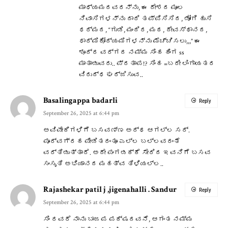
ಮಾಧ್ಯಮದವರನ್ನು, ಈ ದೇಶದ ಮೂಲ
ನಿವಾಸಿಗಳನ್ನು ದಾರಿ ತಪ್ಪಿಸಿಸಿದ, ಡೋಂಗಿ ಹುಸಿ
ಧರ್ಮದ, “ಗುಡಿ, ಮಂದಿರ, ಮಠ, ದೇವಸ್ಥಾನದ,
ಧಾರ್ಮಿಕೋದ್ಯಮಿಗಳನ್ನು ಮೆಚ್ಚಿಸಲು,,,” ಈ
ಶೂದ್ರ ವರ್ಗದ ನಮ್ಮ ಸಿಂಹ ಹಿಂಗ ss
ಮಾತಾಡುವರು.. ಪ್ರತಾಪ!? ಸಿಂಹ =ಬರೀ ಲಿಂಗಾಯತರ
ವಿರುದ್ಧ ಘರ್ಜಿಸುವ..
Basalingappa badarli
Reply
September 26, 2025 at 6:44 pm
ಅವಿವೇಕಿಗಳಿಗೆ ಬಸವಣ್ಣ ಅರ್ಥ ಆಗಲ್ಲ ಸರ್.
ಪೂರ್ವಗ್ರಹ ಪೀಡಿತರಂತೂ ಎಲ್ಲ ಬಲ್ಲವರಂತೆ
ವರ್ತಿಡುತ್ತಾರೆ. ಅದೇ ಪಂಗಡಕ್ಕೆ ಸೇರಿದ ಇವನಿಗೆ ಬಸವ
ಸಂಸೃತಿ ಅಭಿಯಾನದ ಮಹತ್ವ ತಿಳಿಯಲ್ಲ..
Rajashekar patil j ,jigenahalli . Sandur
Reply
September 26, 2025 at 6:44 pm
ಸಿಂ ರವರೆ ನಾನು ಬಾಜಪ ಪಕ್ಷದವನೆ, ಆಗಂತ ನಮ್ಮ