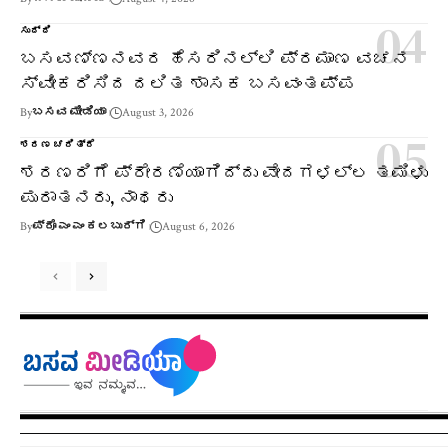
ಸುದ್ದಿ
ಬಸವಣ್ಣನವರ ಹೆಸರಿನಲ್ಲಿ ಪ್ರಮಾಣ ವಚನ
ಸ್ವೀಕರಿಸಿದ ದಲಿತ ಶಾಸಕ ಬಸವಂತಪ್ಪ
By
ಬಸವ ಮೀಡಿಯಾ
August 3, 2026
ಶರಣ ಚರಿತ್ರೆ
ಶರಣರಿಗೆ ಪ್ರೇರಣೆಯಾಗಿದ್ದು ವೇದಗಳಲ್ಲ ತಮಿಳು
ಪುರಾತನರು, ನಾಥರು
By
ಪ್ರೊ ಎಂ ಎಂ ಕಲಬುರ್ಗಿ
August 6, 2026