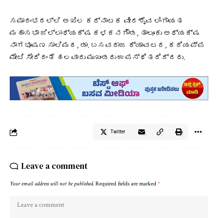
ಸಮಾರಂಭದಲ್ಲಿ ಅಖಿಲ ಕರ್ನಾಟಕ ವೀರಶೈವ ಲಿಂಗಾಯತ
ಮಹಾಸಭಾ ಜಿಲ್ಲಾಧ್ಯಕ್ಷ ಕಳಕನಗೌಡ, ತಾಲೂಕು ಅಧ್ಯಕ್ಷ
ನಾಗಭೂಷಣ ಸಾಲಿಮಠ, ಡಾ. ಬಸವರಾಜ ಕ್ಯಾವಟರ, ಕರಿಯಪ್ಪ
ಮೇಟಿ ಸೇರಿದಂತೆ ಹಲವಾರು ಮುಖಂಡರು ಉಪಸ್ಥಿತರಿದ್ದರು.
Twitter
Leave a comment
Your email address will not be published.
Required fields are marked
*