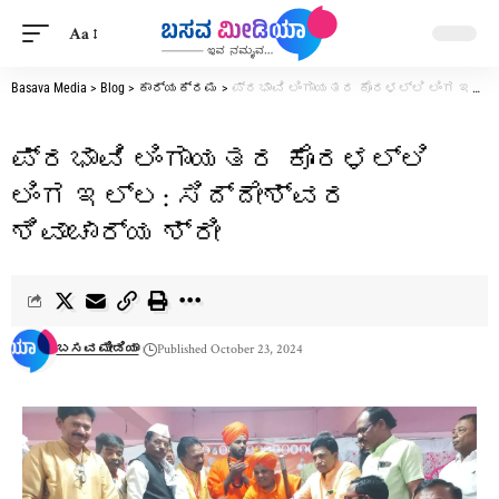
Aa
Basava Media
>
Blog
>
ಕಾರ್ಯಕ್ರಮ
>
ಪ್ರಭಾವಿ ಲಿಂಗಾಯತರ ಕೊರಳಲ್ಲಿ ಲಿಂಗ ಇಲ್ಲ: ಸಿದ್ದೇಶ್ವರ ಶಿವಾಚಾರ್ಯ ಶ್ರೀ
ಪ್ರಭಾವಿ ಲಿಂಗಾಯತರ ಕೊರಳಲ್ಲಿ
ಲಿಂಗ ಇಲ್ಲ: ಸಿದ್ದೇಶ್ವರ
ಶಿವಾಚಾರ್ಯ ಶ್ರೀ
ಬಸವ ಮೀಡಿಯಾ
Published October 23, 2024