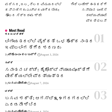
ಪರಿಸರ, ಜಲ‌, ನೆಲದ ವಿಷಯದಲ್ಲಿ
ಗೌರಿ ಲಂಕೇಶ್ ಹಂತಕರಿಗೆ
ಕನ್ನಡಿಗರು ಎಚ್ಚರವಾಗಿರಬೇಕು:
ಸನ್ಮಾನ ಖಂಡಿಸಿ
ತೋಂಟದ ಸಿದ್ದರಾಮ ಶ್ರೀ
ರಾಜ್ಯವ್ಯಾಪಿ
ಪ್ರತಿಭಟನೆ
Most Read
ಶರಣ ಚರಿತ್ರೆ
ಲಿಂಗಾಯತದಲ್ಲಿ ವೈದಿಕತೆ ಒಳಹೊಕ್ಕ ನಂತರ
ಇಷ್ಟಲಿಂಗ ತೆಗೆದ ಶರಣರು
By
ಪ್ರೊ ಎಂ ಎಂ ಕಲಬುರ್ಗಿ
August 3, 2026
ಸುದ್ದಿ
ಸನಾತನ ಚರ್ಚೆ: ಹೈಕೋರ್ಟ್ ನ್ಯಾಯಮೂರ್ತಿಗೆ
ವೇದಿಕೆಯಲ್ಲೇ ಪ್ರತ್ಯುತ್ತರ
By
ಬಸವ ಮೀಡಿಯಾ
August 7, 2026
ಚರ್ಚೆ
ಬಸವ ಶಕ್ತಿ: ಆಗಸ್ಟ್ 8, 9 ಗದಗದಲ್ಲಿ
ಎರಡನೇ ಶಿಬಿರ
By
ಬಸವ ಮೀಡಿಯಾ
August 4, 2026