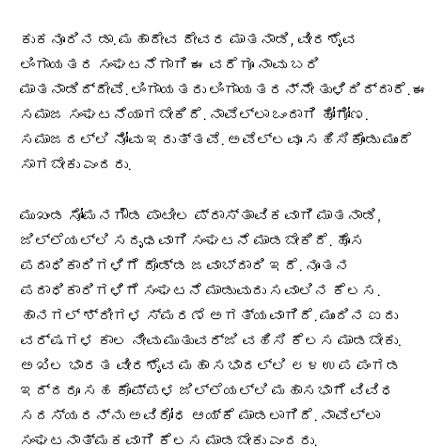
ಕುಕನೂರಿನ ಡಾ. ಮಹಾದೇವ ದೇವರ ಮಾತನಾಡಿ, ವೀರಶೈವ
ಲಿಂಗಾಯತರ ಸಂಘಟನೆಗಾಗಿ ಈ ವರೆಗೂ ನಾವು ಬರಿ
ಮಾತನಾಡಿದ್ದೇವೆ. ಲಿಂಗಾಯತರು ಲಿಂಗಾಯತರನ್ನೇ ತುಳಿದಿದ್ದಾರೆ. ಈ
ಸಮಾಜ ಸಂಘಟನೆಯಾಗಬೇಕಿದೆ. ನಾವೆಲ್ಲಾ ಒಂದಾಗಿ ಹೋಗೋಣ.
ಸಮಾಜದಲ್ಲಿ ನೋವು ಇರುತ್ತವೆ. ಅವೆಲ್ಲವೂ ಸಹಿಸಿಕೊಂಡು ಮುಂದೆ
ಸಾಗಬೇಕು ಎಂದರು.
ಮುಖಂಡ ಸೋಮನಗೌಡ ಪಾಟೀಲ ಪ್ರಾಸ್ತಾವಿಕವಾಗಿ ಮಾತನಾಡಿ,
ಜಿಲ್ಲೆಯಲ್ಲಿ ಸದೃಢವಾಗಿ ಸಂಘಟನೆ ಮಾಡಬೇಕಿದೆ. ಹೊಸ
ಪದಾಧಿಕಾರಿಗಳಿಗೆ ದೊಡ್ಡ ಜವಾಬ್ದಾರಿ ಇದೆ. ನೂತನ
ಪದಾಧಿಕಾರಿಗಳಿಗೆ ಸಂಘಟನೆ ಮಾಡುವುದು ಸವಾಲಿನ ಕೆಲಸ.
ಹಾನಗಲ್ ಶ್ರೀಗಳ ಸ್ಮರಣೆ ಅಗತ್ಯವಾಗಿದೆ. ಮುಂದಿನ ಐದು
ವರ್ಷಗಳ ಕಾಲ ನೀವು ಮುತುವರ್ಜಿ ವಹಿಸಿ ಕೆಲಸ ಮಾಡಬೇಕು.
ಅಖಿಲ ಭಾರತ ವೀರಶೈವ ಮಹಾ ಸಭಾದಲ್ಲಿ ೮೪ ಉಪ ಪಂಗಡ
ಇದ್ದರೂ ಸಹ ಕೊಪ್ಪಳ ಜಿಲ್ಲೆಯಲ್ಲಿ ಮಹಾಸಭಾಗೆ ವಿವಿಧ
ಸದಸ್ಯರನ್ನು ಅವಿರೋಧ ಆಯ್ಕೆ ಮಾಡಲಾಗಿದೆ. ನಾವೆಲ್ಲಾ
ಸಂಘಟನಾತ್ಮಕವಾಗಿ ಕೆಲಸ ಮಾಡಬೇಕು ಎಂದರು.