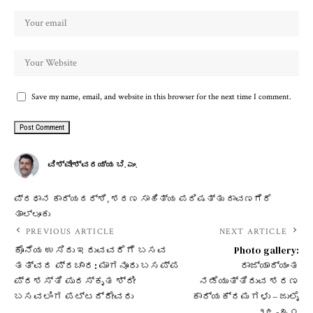
Save my name, email, and website in this browser for the next time I comment.
ವಿಶ್ವೇಶ್ವರಯ್ಯ ಬಿ. ಎಂ.
ಪ್ರಧಾನ ಕಾರ್ಯದರ್ಶಿ, ಶರಣ ಸಾಹಿತ್ಯ ಪರಿಷತ್ತು ದಾವಣಗೆರೆ
ತಾಲ್ಲೂಕು
PREVIOUS ARTICLE
NEXT ARTICLE
ಕೊನೆಯ ಉಸಿರು ಇರುವವರೆಗೆ ಬಸವ
Photo gallery:
ತತ್ವದ ಪ್ರಚಾರ: ಮಾಗನೂರು ಬಸಪ್ಪ
ರಾಜ್ಯಾದ್ಯಂತ
ಪ್ರಶಸ್ತಿ ಪುರಸ್ಕೃತ ಶ್ರೀ
ನಡೆಯುತ್ತಿರುವ ಶರಣ
ಬಸವಲಿಂಗ ಪಟ್ಟದ್ದೇವರು​
ಕಾರ್ಯಕ್ರಮಗಳು – ಜುಲೈ
೨೬-೩೧