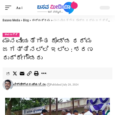
Aa
Basava Media
>
Blog
>
ಕಾರ್ಯಕ್ರಮ
>
ಮಾನವೀಯತೆಗಿಂತ ದೊಡ್ಡ ಧರ್ಮ ಜಗತ್ತಿನಲ್ಲಿ ಇಲ್ಲ: ಶರಣ ರುದ್ರೇಗೌಡರು
ದಾವಣಗೆರೆ
ಮಾನವೀಯತೆಗಿಂತ ದೊಡ್ಡ ಧರ್ಮ
ಜಗತ್ತಿನಲ್ಲಿ ಇಲ್ಲ: ಶರಣ
ರುದ್ರೇಗೌಡರು
ವಿಶ್ವೇಶ್ವರಯ್ಯ ಬಿ. ಎಂ.
Published July 28, 2024