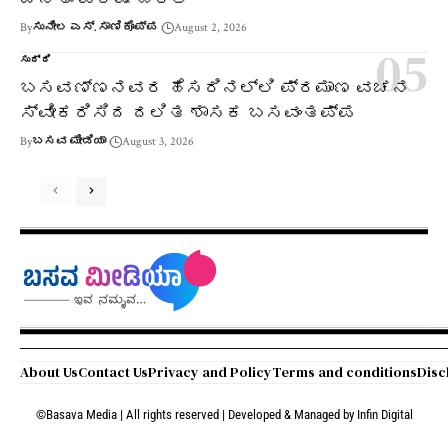
By
ಸುನೀಲ ಎಸ್. ಸಾಣಿಕೊಪ್ಪ
August 2, 2026
ಸುದ್ದಿ
ಬಸವಣ್ಣನವರ ಹೆಸರಿನಲ್ಲಿ ಪ್ರಮಾಣ ವಚನ
ಸ್ವೀಕರಿಸಿದ ದಲಿತ ಶಾಸಕ ಬಸವಂತಪ್ಪ
By
ಬಸವ ಮೀಡಿಯಾ
August 3, 2026
About Us
Contact Us
Privacy and Policy
Terms and conditions
Disc
©Basava Media | All rights reserved | Developed & Managed by
Infin Digital