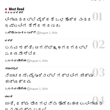
Most Read
ಶರಣ ಚರಿತ್ರೆ
ಲಿಂಗಾಯತದಲ್ಲಿ ವೈದಿಕತೆ ಒಳಹೊಕ್ಕ ನಂತರ
ಇಷ್ಟಲಿಂಗ ತೆಗೆದ ಶರಣರು
By
ಪ್ರೊ ಎಂ ಎಂ ಕಲಬುರ್ಗಿ
August 3, 2026
ಚರ್ಚೆ
ಬಸವ ಶಕ್ತಿ: ಆಗಸ್ಟ್ 8, 9 ಗದಗದಲ್ಲಿ
ಎರಡನೇ ಶಿಬಿರ
By
ಬಸವ ಮೀಡಿಯಾ
August 4, 2026
ಸ್ಪಾಟ್‌ಲೈಟ್
ನಿಜಾಚರಣೆ: ಮೈಸೂರಿನಲ್ಲಿ ಗರ್ಭಲಿಂಗ ದೀಕ್ಷಾ
ಕಾರ್ಯಕ್ರಮ
By
ಬಸವ ಮೀಡಿಯಾ
August 2, 2026
ಚಾವಡಿ
ಜಾತಿ, ಧರ್ಮ ಭೇದಗಳನ್ನು ತೊಡೆದುಹಾಕಲು ಲಿಂಗಾಯತ
ಜನತಾ ಪಕ್ಷ ಬರಲಿ