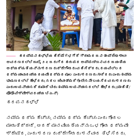
ಹರಪ್ಪನಹಳ್ಳಿಯ ಹಿರೆಮೆಗಳಗೆರೆ ಗ್ರಾಮದ ಜನತಾ ಪ್ರೌಢಶಾಲಾ
ಆವರಣದಲ್ಲಿ ಜುಲೈ ೨೭ ಜರುಗಿದ ಹಡಪದ ಅಪ್ಪಣ್ಣನವರ ಜಯಂತಿಯ
ಅಧ್ಯಕ್ಷತೆ ಯನ್ನು ಶರಣ ರುದ್ರೇಗೌಡರು ವಹಿಸಿದ್ದರು. ದಯವಿಲ್ಲದ
ಧರ್ಮ ಯಾವುದಯ್ಯ ದಯವೇ ಧರ್ಮದ ಮೂಲ ಎಂದು ಶರಣರು ಸಾರಿದರು ಎಂದು ತಮ್ಮ
ಭಾಷಣದಲ್ಲಿ ಹೇಳಿದರು. ಸಕಲ ಜೀವಾತ್ಮರಿಗೂ ಲೇಸನೇ ಬಯಸಿದವರು ಶರಣರು
ಎಂದು ಉಪನ್ಯಾಸಕಿ ಕುಮಾರಿ ಬಿಂದು ತಮ್ಮ ಉಪನ್ಯಾಸದಲ್ಲಿ ಹೇಳಿದರು. (ಮಾಹಿತಿ/
ಫೋಟೋ ವಿಶ್ವೇಶ್ವರಯ್ಯ ಬಿ ಏನ್)
ಹರಪನಹಳ್ಳಿ
ನಮ್ಮ ಧರ್ಮ ಹೆಚ್ಚು, ನಮ್ಮ ಧರ್ಮ ಹೆಚ್ಚು ಎಂದು ಗೊಂದಲ
ಮಾಡುತಿದ್ದಾರೆ, ಆದರೆ ಮಾನವೀಯತೆಯನ್ನು ಒಳಗೊಂಡ ಧರ್ಮವೇ
ಶ್ರೇಷ್ಠ, ಎಂದು ಶರಣ ರುದ್ರೇಗೌಡರು ಶನಿವಾರ ತಿಳಿಸಿದರು.