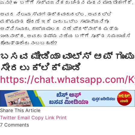
ಏನು? ಈ ಬಗ್ಗೆ ಸಾರ್ವಜನಿಕರು ಚಿಂತನ ಮಂಥನ ಮಾಡಬೇಕಾಗಿದೆ.
ಅವರ ನಿಲುವು ಸ್ವಾಗತಾರ್ಹವಾದುದಲ್ಲ. ಅವರಲ್ಲಿ
ಪಕ್ಷಪಾತ ಧೋರಣೆ ಇದೆ ಎಂದು ಒಬ್ಬ ಸಾಮಾನ್ಯನಿಗೂ
ಅನ್ನಿಸುವುದು. ರಾಜ್ಯಪಾಲರ ನಡೆ ಪ್ರಶ್ನಾರ್ಹ ಮತ್ತು
ಖಂಡನಾರ್ಹ. ಅವರು ತಮ್ಮ ನಡೆಯ ಬಗ್ಗೆ ಸೂಕ್ತ ಸಮಜಾಯಿಸಿ
ಕೊಡುತ್ತಾರೆಂದು ನಂಬಬಹುದೇ?
ಬಸವ ಮೀಡಿಯಾ ವಾಟ್ಸ್ ಆಪ್ ಗುಂಪು
ಸೇರಲು ಕ್ಲಿಕ್ ಮಾಡಿ
https://chat.whatsapp.co
Share This Article
Twitter
Email
Copy Link
Print
7 Comments