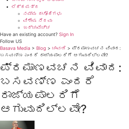
ಲೆಕ್ಕಪತ್ರ
ನಮ್ಮ ದಾಸೋಹಿಗಳು
ವಿಶೇಷ ನೆರವು
ಖರ್ಚುವೆಚ್ಚ
Have an existing account?
Sign In
Follow US
Basava Media
>
Blog
>
ಚಾವಡಿ
>
ಪ್ರಮಾಣವಚನ ವಿವಾದ:
ಬಸವಣ್ಣ ಎಂದರೆ ರಾಜ್ಯಪಾಲರಿಗೆ ಆಗುವುದಿಲ್ಲವೇ?
ಪ್ರಮಾಣವಚನ ವಿವಾದ:
ಬಸವಣ್ಣ ಎಂದರೆ
ರಾಜ್ಯಪಾಲರಿಗೆ
ಆಗುವುದಿಲ್ಲವೇ?