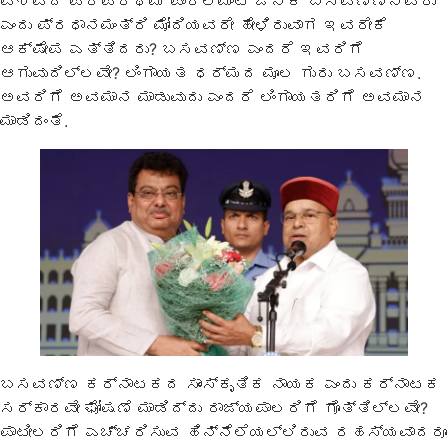
ವಿಶ್ವದ ಪ್ರಪ್ರಥಮ ಪಾರ್ಲಿಮೆಂಟ್ ಜನಕ ಬಸವಣ್ಣನವರು
ಎಂದು ಪ್ರಧಾನಮಂತ್ರಿ ಮೋದಿಯವರೇ ಹೇಳಿರುವಾಗ ಇವರೇಕೆ
ಆಕ್ಷೇಪ ಎತ್ತಿದರು? ಬಸವಣ್ಣ ಎಂದರೆ ಇವರಿಗೆ
ಆಗುವುದಿಲ್ಲವೇ? ಲಿಂಗಾಯತ ಧರ್ಮದ ಮೂಲ ಗುರು ಬಸವಣ್ಣ.
ಅವರಿಗೆ ಅವಮಾನ ಮಾಡುವುದು ಎಂದರೆ ಲಿಂಗಾಯತರಿಗೆ ಅವಮಾನ
ಮಾಡಿದಂತೆ.
ಬಸವಣ್ಣ ಕರ್ನಾಟಕದ ಸಾಂಸ್ಕೃತಿಕ ನಾಯಕ ಎಂದು ಕರ್ನಾಟಕ
ಸರ್ಕಾರವೇ ಘೋಷಣೆ ಮಾಡಿದ್ದು ರಾಜ್ಯಪಾಲರಿಗೆ ಗೊತ್ತಿಲ್ಲವೇ?
ಪಾಟೀಲರಿಗೆ ಎಚ್ಚರಿಸುವ ಹಿನ್ನೆಲೆಯಲ್ಲಿರುವ ರಹಸ್ಯವಾದರೂ