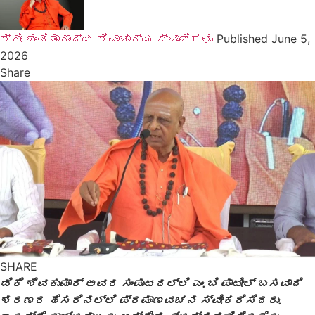
ಶ್ರೀ ಪಂಡಿತಾರಾದ್ಯ ಶಿವಾಚಾರ್ಯ ಸ್ವಾಮಿಗಳು
Published June 5,
2026
Share
SHARE
ಡಿಕೆ ಶಿವಕುಮಾರ್​ ಅವರ ಸಂಪುಟದಲ್ಲಿ ಎಂ.ಬಿ ಪಾಟೀಲ್ ಬಸವಾದಿ
ಶರಣರ ಹೆಸರಿನಲ್ಲಿ ಪ್ರಮಾಣವಚನ ಸ್ವೀಕರಿಸಿದರು.