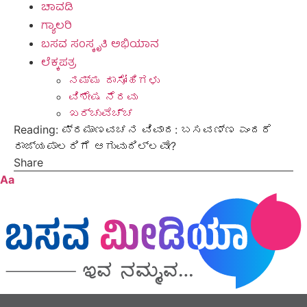
ಚಾವಡಿ
ಗ್ಯಾಲರಿ
ಬಸವ ಸಂಸ್ಕೃತಿ ಅಭಿಯಾನ
ಲೆಕ್ಕಪತ್ರ
ನಮ್ಮ ದಾಸೋಹಿಗಳು
ವಿಶೇಷ ನೆರವು
ಖರ್ಚುವೆಚ್ಚ
Reading:
ಪ್ರಮಾಣವಚನ ವಿವಾದ: ಬಸವಣ್ಣ ಎಂದರೆ
ರಾಜ್ಯಪಾಲರಿಗೆ ಆಗುವುದಿಲ್ಲವೇ?
Share
Aa