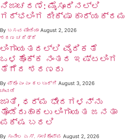
ನಿಜಾಚರಣೆ: ಮೈಸೂರಿನಲ್ಲಿ
ಗರ್ಭಲಿಂಗ ದೀಕ್ಷಾ ಕಾರ್ಯಕ್ರಮ
By
ಬಸವ ಮೀಡಿಯಾ
August 2, 2026
ಶರಣ ಚರಿತ್ರೆ
ಲಿಂಗಾಯತದಲ್ಲಿ ವೈದಿಕತೆ
ಒಳಹೊಕ್ಕ ನಂತರ ಇಷ್ಟಲಿಂಗ
ತೆಗೆದ ಶರಣರು
By
ಪ್ರೊ ಎಂ ಎಂ ಕಲಬುರ್ಗಿ
August 3, 2026
ಚಾವಡಿ
ಜಾತಿ, ಧರ್ಮ ಭೇದಗಳನ್ನು
ತೊಡೆದುಹಾಕಲು ಲಿಂಗಾಯತ ಜನತಾ
ಪಕ್ಷ ಬರಲಿ
By
ಸುನೀಲ ಎಸ್. ಸಾಣಿಕೊಪ್ಪ
August 2, 2026