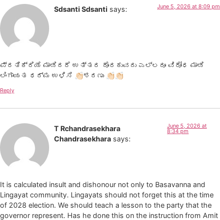
June 5, 2026 at 8:09 pm
Sdsanti Sdsanti
says:
ಪ್ರತಿಕ್ರಿಯೆ ಮಾಡಿದರೆ ಉತ್ತರ ದೊರಕುವದು ಎಲ್ಲರೂ ವಿರೋಧ ಮಾಡಿ
ಲಿಂಗಾಯತ ಧರ್ಮ ಉಳಿಸಿ 👏🏻ಶರಣು 👏🏻👏🏻
Reply
June 5, 2026 at
T Rchandrasekhara
8:34 pm
Chandrasekhara
says:
It is calculated insult and dishonour not only to Basavanna and
Lingayat community. Lingayats should not forget this at the time
of 2028 election. We should teach a lesson to the party that the
governor represent. Has he done this on the instruction from Amit