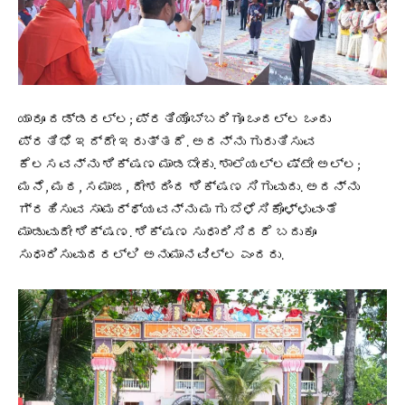
ಯಾರೂ ದಡ್ಡರಲ್ಲ; ಪ್ರತಿಯೊಬ್ಬರಿಗೂ ಒಂದಲ್ಲ ಒಂದು
ಪ್ರತಿಭೆ ಇದ್ದೇ ಇರುತ್ತದೆ. ಅದನ್ನು ಗುರುತಿಸುವ
ಕೆಲಸವನ್ನು ಶಿಕ್ಷಣ ಮಾಡಬೇಕು. ಶಾಲೆಯಲ್ಲಷ್ಟೇ ಅಲ್ಲ;
ಮನೆ, ಮಠ, ಸಮಾಜ, ದೇಶದಿಂದ ಶಿಕ್ಷಣ ಸಿಗುವುದು. ಅದನ್ನು
ಗ್ರಹಿಸುವ ಸಾಮರ್ಥ್ಯವನ್ನು ಮಗು ಬೆಳೆಸಿಕೊಳ್ಳುವಂತೆ
ಮಾಡುವುದೇ ಶಿಕ್ಷಣ. ಶಿಕ್ಷಣ ಸುಧಾರಿಸಿದರೆ ಬದುಕೂ
ಸುಧಾರಿಸುವುದರಲ್ಲಿ ಅನುಮಾನವಿಲ್ಲ ಎಂದರು.