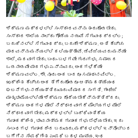
ಶಿಕ್ಷಣ ಮಕ್ಕಳಲ್ಲಿ ಸಂಸ್ಕಾರವನ್ನು ತಂದುಕೊಡಬೇಕು.
ಸಂಸ್ಕಾರ ಶಾಲೆಯ ನಾಲ್ಕು ಗೋಡೆಯ ನಡುವೆ ಸಿಗುವಂಥದ್ದಲ್ಲ;
ಬದುಕಿನಲ್ಲಿ ಸಿಗುವಂಥದ್ದು. ಬದುಕೇ ಶಿಕ್ಷಣ. ಅತಿ ಹೆಚ್ಚು
ಪಾಠವನ್ನು ಮನೆಯಲ್ಲಿ ಕಲಿಯುತ್ತೇವೆ. ಡಿವಿಜಿಯವರು ಮನೆಯೇ
ಶಾಲೆ, ಮಠವಾಗಬೇಕು. ಬಂಧು-ಬಳಗವೇ ಗುರುಗಳು, ಸಮಾಜದ
ಒಡನಾಡವೇ ಪಾಠಗಳು ಎನ್ನುವರು. ಅಂಕಗಳಿಕೆಯೇ
ಶಿಕ್ಷಣವಲ್ಲ. ಶೇ. ನೂರು ಅಂಕ ಬಂದರೂ ಸಮಾಧಾನವಿಲ್ಲ.
90ಕ್ಕಿಂತ ಹೆಚ್ಚು ಅಂಕ ತೆಗೆದುಕೊಂಡರೂ ಆತ್ಮಹತ್ಯೆಯಂಥ
ಘಟನೆಗಳು ನಡೆಯುತ್ತಿರುವುದು ವಿಷಾದದ ಸಂಗತಿ. ಗಾಂಧೀಜಿ
ಮಾತೃಭಾಷೆಯಲ್ಲಿಯೇ ಶಿಕ್ಷಣ ದೊರೆಯಬೇಕೆನ್ನುತ್ತಿದ್ದರು.
ಶಿಕ್ಷಣ ಅಂಕಗಳ ಮೇಲೆ ನಿರ್ಧಾರವಾಗದೆ ಮೌಲ್ಯಗಳ ಮೇಲೆ
ನಿರ್ಧಾರವಾಗಬೇಕು. ಮಕ್ಕಳಲ್ಲಿ ಬುದ್ಧಿವಂತಿಕೆಯ
ಗುಣಾಂಕಕ್ಕಿಂತ, ಭಾವನಾತ್ಮಕ ಗುಣಾಂಕಗಳು ಬೆಳೆಯಬೇಕು. ಇದು
ಸಂಬಂಧಗಳ ಗುಣಾಂಕದಿಂದ ಬರುವುದು. ಮಕ್ಕಳಲ್ಲಿ ಇನ್ನೊಬ್ಬರ
ಬಗೆಗಿನ ಸಿಂಪಥಿಗಿಂತ ಎಂಪಥಿ ಬಹಳ ಮುಖ್ಯ. ಇಂಥ