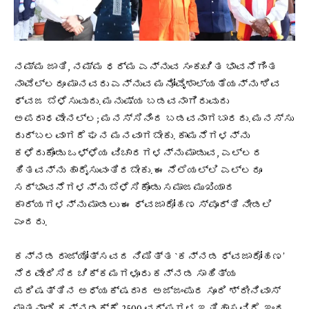
ನಮ್ಮ ಜಾತಿ, ನಮ್ಮ ಧರ್ಮ ಎನ್ನುವ ಸಂಕುಚಿತ ಭಾವನೆಗಿಂತ
ನಾವೆಲ್ಲರೂ ಮಾನವರು ಎನ್ನುವ ಮನೋವೈಶಾಲ್ಯತೆಯನ್ನು ಶಿವ
ಧ್ವಜ ಬೆಳೆಸುವುದು. ಮನುಷ್ಯ ಬಡವನಾಗಿರುವುದು
ಅಪರಾಧವೇನಲ್ಲ; ಮನಸ್ಸಿನಿಂದ ಬಡವನಾಗಬಾರದು. ಮನಸ್ಸು
ದುರ್ಬಲವಾಗದೆ ಘನ ಮನವಾಗಬೇಕು. ಕಾಮನೆಗಳನ್ನು
ಕಳೆದುಕೊಂಡು ಒಳ್ಳೆಯ ವಿಚಾರಗಳನ್ನು ಮಾಡುವ, ಎಲ್ಲರ
ಹಿತವನ್ನು ಹಾರೈಸುವಂತಿರಬೇಕು. ಈ ನೆಲೆಯಲ್ಲಿ ಎಲ್ಲರೂ
ಸದ್ಭಾವನೆಗಳನ್ನು ಬೆಳೆಸಿಕೊಂಡು ಸಮಾಜಮುಖಿಯಾದ
ಕಾರ್ಯಗಳನ್ನು ಮಾಡಲು ಈ ಧ್ವಜಾರೋಹಣ ಸ್ಪೂರ್ತಿ ನೀಡಲಿ
ಎಂದರು.
ಕನ್ನಡ ರಾಜ್ಯೋತ್ಸವದ ನಿಮಿತ್ತ `ಕನ್ನಡ ಧ್ವಜಾರೋಹಣ’
ನೆರವೇರಿಸಿದ ಚಿಕ್ಕಮಗಳೂರು ಕನ್ನಡ ಸಾಹಿತ್ಯ
ಪರಿಷತ್ತಿನ ಅಧ್ಯಕ್ಷರಾದ ಅಜ್ಜಂಪುರ ಸೂರಿ ಶ್ರೀನಿವಾಸ್
ಮಾತನಾಡಿ ಕನ್ನಡಕ್ಕೆ 2500 ವರ್ಷಗಳ ಇತಿಹಾಸವಿದೆ. ಇಂಥ