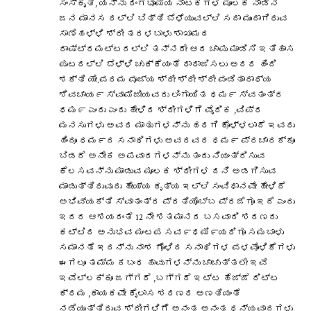
ಸಂಸ್ಕೃತಿ, ಯನ್ನು ರಂಗಭೂಮಿಯ ನಾಟಕಗಳ ಮೂಲಕ ನಾಡಿನ
ಜನ ಮಾನಸ ದಲ್ಲಿ ಬಿತ್ತಿ ಬೆಳೆಯುವಲ್ಲಿ ಸದಾ ಮುಂದಾಗಿರುವ
ಸಾಣೆಹಳ್ಳಿ ಶ್ರೀ ತರಳಬಾಳು ಶಾಖಾಮಠ
ರಾಷ್ಟ್ರಮಟ್ಟದಲ್ಲಿ ತನ್ನದೇ ಆದ ಚಾಪು ಮಾಡಿಸಿ ಇತಿಹಾಸ
ಪುಟದಲ್ಲಿ ಬೆಳ್ಳಿ ಚುಕ್ಕೆಯಂತೆ ರಾರಾಜಿಸಲು ಅದರ ಹಿಂದಿ
ಶಕ್ತಿ ಯೇ.ಪರಮ ಪೂಜ್ಯ ಶ್ರೀ ಶ್ರೀ ಶ್ರೀ ಪಂಡಿತಾರಾಧ್ಯ
ಶಿವಚಾಯ೯ ಸ್ವಾಮಿಜೀಯವರು ಲಿಂಗಾಯಿತ ಧಮ೯ ಸ್ವತಂತ್ರ
ಧಮ೯ ಎಂದು ಎಂದು ಹೇಳಿದ ಶ್ರೀಗಳಿಗೆ ವೈದಿಕ ,ವಿಪ್ರ
ಮನಸುಗಳು ಅವರ ಮಾತುಗಳನ್ನು ಹರಗಿ ಕೊಳ್ಳಲಾದೆ ಇವರು
ಹಿಂದೂ ಧಮ೯ದ ಸನಾಥಿಗಳು ಅವರವರ ಧಮ೯ ಪ್ರಚಾರಕ್ಕೂ
ಬಿಡದೆ ಅನೇಕ ಅಪವಾದಗಳನ್ನು ತಂದು ನಿಯಂತ್ರಿಸುವ
ಕೆಲಸವನ್ನು ಮಾಡುವ ಮೂಲಕ ಶ್ರೀಗಳ ದನಿ ಅಡಗಿಸುವ
ಮಾಡುತ್ತಿರುವುದು ಹೇಯ್ಯ ಕೃತ್ಯ ಇಲ್ಲಿ ಸಂವಿಧಾನವೇ ಹೇಳಿದೆ
ಅಭಿವ್ಯಕ್ತಿ ಸ್ವಾತಂತ್ರ ಪ್ರತಿಯೊಬ್ಬ ಪ್ರಜೆಗೂ ಇದೆ ಎಂದು
ಇದರ ಆಶಯದಂತೆ 12 ನೇ ಶತಮಾನದ ಬಸವಾದಿ ಶರಣರು
ಕಟ್ಟಿದ ಅನುಭವ ಮಂಟಪ ಸವ೯ಧಮಿ೯ಯರಿಗೂ ಸಮಬಾಳು
ಸಮಾನತೆ ಇದನ್ನು ನಾಶ ಗೊಳಿದ ಸನಾಥಿಗಳ ಪಳವೊಳಿಕೆಗಳು
ಈಗಲೂ ತಮ್ಮ ಕಬಂಧ ಹಾವುಗಳನ್ನು ಚಾಚುತ್ತಲೇ ಇವೆ
ಇವೆಲ್ಲಕ್ಕೂ ಜಗ್ಗದೆ ,ಬಗ್ಗದೆ ಇಟ್ಟ ಹೆಜ್ಜೆ ದಿಟ್ಟ
ಕ್ರಮ ,ಕಾಯಕವೇ ಕೈಲಾಸ ಶರಣರ ಅಣತಿಯಂತೆ
ನಡೆಯುತ್ತಿರುವ ಶ್ರೀಗಳಿಗೆ ಅನಂತ ಅನಂತ ಧನ್ಯವಾದಗಳು.