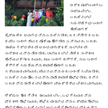
ಅರ್ಥಪೂರ್ಣವಾಗಲು
ಸಾಧ್ಯವಿಲ್ಲ.
ಬದುಕಿನಲ್ಲಿ
ಸಮಸ್ಯೆಗಳು ಬಂದಾಗ
ಹೇಡಿಯಾಗದೆ
ಧೈರ್ಯದಿಂದ ಅವುಗಳನ್ನು ಎದುರಿಸಬೇಕು. ಇದನ್ನೇ ಶರಣರು
ಕಷ್ಟ ಬಂದಾಗ ದೇವರ ಮೊರೆಯೂ ಹೋಗಬೇಡ ಎನ್ನುವರು. ಬದುಕು
ತಾಯಿಯ ಗರ್ಭದಿಂದಲೇ ಆರಂಭವಾಗುತ್ತದೆ. ಅಲ್ಲಿಂದಲೇ
ಸಂಸ್ಕಾರವನ್ನು ನೀಡಬೇಕು. ಬಾಲ್ಯದಲ್ಲಿ ನೀಡಿದ ಸಂಸ್ಕಾರ
ಕೊನೆಯವರೆಗೂ ಇರುವುದು. ದುಃಖ ಬಂದಾಗ ಕುಗ್ಗದೆ, ಸುಖ ಬಂದಾಗ
ಹಿಗ್ಗದೆ ಸಮತೆಯನ್ನು ಕಾಪಾಡಿಕೊಂಡಾಗ ಬದುಕು
ಸತ್ವಯುತವಾಗುವುದು. ಜೀವನವನ್ನು ಅದು ಬಂದಂತೆ ಸವಿಯಬೇಕು.
ಬದುಕಿನ ಸಮತೋಲನವನ್ನು ನಾವೇ ಕಾಪಾಡಿಕೊಳ್ಳಬೇಕು. ತನ್ನ
ಬದುಕನ್ನು ತಾನೇ ಕಟ್ಟಿಕೊಂಡಾಗ ವ್ಯಕ್ತಿತ್ವ ವಿಕಾಸವಾಗುವುದು.
ಶಿಕ್ಷಣ ಹೊರಗಿನಿಂದ ತುಂಬುವುದಲ್ಲ; ಒಳಗಿರುವುದನ್ನು
ಪ್ರಕಾಶಗೊಳಿಸುವುದು. ಕೇಳಿದ ಮಾತುಗಳನ್ನು ಲಕ್ಷ್ಯಗೊಟ್ಟು
ಕೇಳಿಸಿಕೊಂಡು ಬದುಕಿನಲ್ಲಿ ಅಳವಡಿಸಿಕೊಳ್ಳುವ ಪ್ರಯತ್ನ