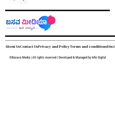
About Us
Contact Us
Privacy and Policy
Terms and conditions
Disc
©Basava Media | All rights reserved | Developed & Managed by
Infin Digital