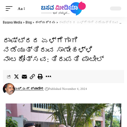
Aa
Basava Media
>
Blog
>
ಕಾರ್ಯಕ್ರಮ
>
ರಾಷ್ಟ್ರದ ಏಳ್ಗೆಗಾಗಿ ನಡೆಯುತ್ತಿರುವ ಸಾಣೇಹಳ್ಳಿ ನಾಟಕೋತ್ಸವ: ತಿರುಪತಿ ಪಾಟೀಲ್
ರಾಷ್ಟ್ರದ ಏಳ್ಗೆಗಾಗಿ
ನಡೆಯುತ್ತಿರುವ ಸಾಣೇಹಳ್ಳಿ
ನಾಟಕೋತ್ಸವ: ತಿರುಪತಿ ಪಾಟೀಲ್
ಎಚ್. ಎಸ್. ದ್ಯಾಮೇಶ
Published November 4, 2024