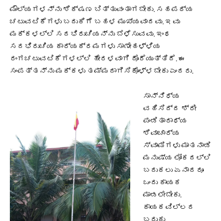
ಮೌಲ್ಯಗಳನ್ನು ಶಿಕ್ಷಣ ಬಿತ್ತುವಂತಾಗಬೇಕು. ಸಹಪಠ್ಯ
ಚಟುವಟಿಕೆಗಳು ಬದುಕಿಗೆ ಬಹಳ ಮುಖ್ಯವಾದವು. ಇವು
ಮಕ್ಕಳಲ್ಲಿ ಸದಭಿರುಚಿಯನ್ನು ಬೆಳೆಸುವವು. ಇಂಥ
ಸದಭಿರುಚಿಯ ಕಾರ್ಯಕ್ರಮಗಳು ಸಾಣೇಹಳ್ಳಿಯ
ರಂಗಚಟುವಟಿಕೆಗಳಲ್ಲಿ ಹೇರಳವಾಗಿ ದೊರೆಯುತ್ತಿದೆ. ಈ
ಸಂಪತ್ತನ್ನು ಮಕ್ಕಳು ತಮ್ಮದಾಗಿಸಿಕೊಳ್ಳಬೇಕು ಎಂದರು.
ಸಾನ್ನಿಧ್ಯ
ವಹಿಸಿದ್ದ ಶ್ರೀ
ಪಂಡಿತಾರಾಧ್ಯ
ಶಿವಾಚಾರ್ಯ
ಸ್ವಾಮಿಗಳು ಮಾತನಾಡಿ
ಮನುಷ್ಯ ಲೋಕದಲ್ಲಿ
ಬದುಕಲು ಏನಾದರೂ
ಒಂದು ಕಾಯಕ
ಮಾಡಲೇಬೇಕು.
ಕಾಯಕವಿಲ್ಲದ
ಬದುಕು