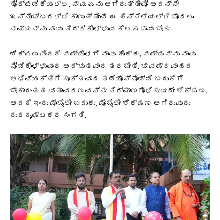
ತೋರ್ಪಡಿಕೆಯಲ್ಲ. ನಾವು ಏನು ಆಗಿರುತ್ತೇವೋ ಅದನ್ನೇ
ಇನ್ನೊಬ್ಬರಲ್ಲಿ ಕಾಣುತ್ತೇವೆ. ಈ ಹಿನ್ನೆಲೆಯಲ್ಲಿ ಮೊದಲು
ನಮ್ಮನ್ನು ನಾವು ತಿದ್ದಿಕೊಳ್ಳುವ ಕೆಲಸ ಮಾಡಬೇಕು.
ಶಿಕ್ಷಣವೆಂದರೆ ನಮ್ಮೊಳಗೆ ನಾವು ಹೊಕ್ಕು, ನಮ್ಮನ್ನು ನಾವು
ನೋಡಿಕೊಳ್ಳುವಂಥ ಅದ್ಭುತವಾದ ತರಬೇತಿ. ಭಾವಪ್ರವಾಹದ
ಅಭಿವ್ಯಕ್ತಿಗೆ ಸೂಕ್ತವಾದ ತಡೆಯೊನ್ನೊಡ್ಡಿ ಬದುಕಿಗೆ
ಬೇಕಾದಂತಹ ವಾತಾವರಣವನ್ನು ನಿರ್ಮಾಣಗೊಳಿಸುವುದೇ ಶಿಕ್ಷಣ.
ಆದರೆ ಇಂದು ಮೊಬೈಲೇ ಬದುಕು, ಮೊಬೈಲೇ ಶಿಕ್ಷಣ ಆಗಿರುವುದು
ದುರದೃಷ್ಟಕರ ಸಂಗತಿ.