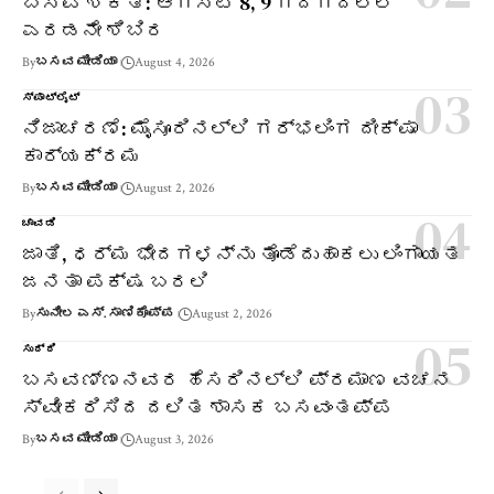
ಬಸವ ಶಕ್ತಿ: ಆಗಸ್ಟ್ 8, 9 ಗದಗದಲ್ಲಿ
ಎರಡನೇ ಶಿಬಿರ
By
ಬಸವ ಮೀಡಿಯಾ
August 4, 2026
ಸ್ಪಾಟ್‌ಲೈಟ್
ನಿಜಾಚರಣೆ: ಮೈಸೂರಿನಲ್ಲಿ ಗರ್ಭಲಿಂಗ ದೀಕ್ಷಾ
ಕಾರ್ಯಕ್ರಮ
By
ಬಸವ ಮೀಡಿಯಾ
August 2, 2026
ಚಾವಡಿ
ಜಾತಿ, ಧರ್ಮ ಭೇದಗಳನ್ನು ತೊಡೆದುಹಾಕಲು ಲಿಂಗಾಯತ
ಜನತಾ ಪಕ್ಷ ಬರಲಿ
By
ಸುನೀಲ ಎಸ್. ಸಾಣಿಕೊಪ್ಪ
August 2, 2026
ಸುದ್ದಿ
ಬಸವಣ್ಣನವರ ಹೆಸರಿನಲ್ಲಿ ಪ್ರಮಾಣ ವಚನ
ಸ್ವೀಕರಿಸಿದ ದಲಿತ ಶಾಸಕ ಬಸವಂತಪ್ಪ
By
ಬಸವ ಮೀಡಿಯಾ
August 3, 2026