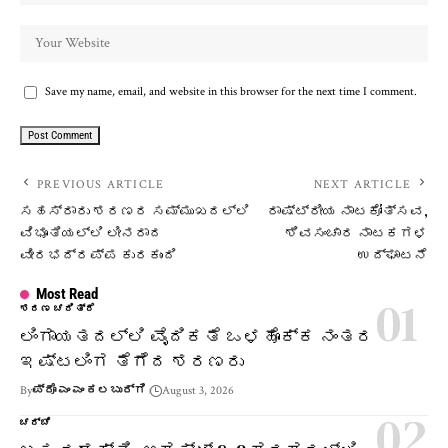
Save my name, email, and website in this browser for the next time I comment.
PREVIOUS ARTICLE
NEXT ARTICLE
ಸಹಸ್ರಾರು ಶರಣರ ಸಮ್ಮುಖದಲ್ಲಿ
ರಾಷ್ಟ್ರೀಯ ನಾಟಕೋತ್ಸವ,
ವಿಭೂತಿಯಲ್ಲಿ ಲೀನರಾದ
ಶಿವಸಂಚಾರ ನಾಟಕಗಳ
ವೀರಭದ್ರಪ್ಪ ಕುರಕುಂದಿ
ಉದ್ಘಾಟನೆ
Most Read
ಶರಣ ಚರಿತ್ರೆ
ಲಿಂಗಾಯತದಲ್ಲಿ ವೈದಿಕತೆ ಒಳಹೊಕ್ಕ ನಂತರ
ಇಷ್ಟಲಿಂಗ ತೆಗೆದ ಶರಣರು
By
ಪ್ರೊ ಎಂ ಎಂ ಕಲಬುರ್ಗಿ
August 3, 2026
ಚರ್ಚೆ