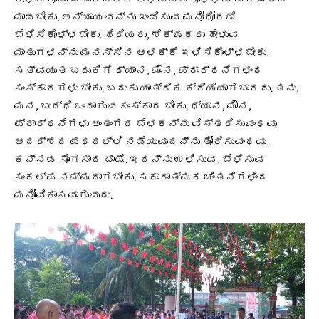
ಮಾಡಬೇಕು. ಅನ್ಯಾಯವನ್ನು ಖಂಡಿಸುವ ಮನೋಧೋರಣೆ
ಬೆಳೆಸಿಕೊಳ್ಳಬೇಕು. ಹಿರಿಯರು, ಶಿಕ್ಷಕರು ಹೇಳುವ
ಮಾತುಗಳನ್ನು ಮನಸ್ಸಿನ ಆಳಕ್ಕೆ ಇಳಿಸಿಕೊಳ್ಳಬೇಕು.
ಸತ್ವಯುತ ಬದುಕಿಗೆ ಧ್ಯಾನ, ಮೌನ, ಪ್ರಾರ್ಥನೆಗಳಂಥ
ಸಂಸ್ಕಾರಗಳು ಬೇಕು. ಬದುಕು ಯಾಂತ್ರಿಕ ಕ್ರಿಯೆಯಾಗಬಾರದು. ತನು,
ಮನ, ಬುದ್ಧಿ ಒಂದಾಗುವ ಸಂಸ್ಕಾರ ಬೇಕು. ಧ್ಯಾನ, ಮೌನ,
ಪ್ರಾರ್ಥನೆಗಳು ಅಂತಂಗದ ಬೆಳಕನ್ನು ವಿಸ್ತರಿಸುವಂಥವು.
ಆದರ್ಶದ ಪಥದಲ್ಲಿ ನಡೆಯುವುದನ್ನು ತೋರಿಸುವಂಥವು.
ಕನ್ನಡ ಸೊಗಸಾದ ಭಾಷೆ. ಇದನ್ನು ಉಳಿಸುವ, ಬೆಳೆಸುವ
ಸಂಕಲ್ಪ ನಮ್ಮದಾಗಬೇಕು. ಸಕಾರಾತ್ಮಕ ಚಿಂತನೆಗಳಿಂದ
ಮನೋವಿಕಾಸವಾಗುವುದು.