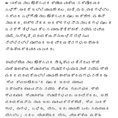
ಈ ಬಾರಿಯ ನಾಟಕೋತ್ಸವದ ಧ್ಯೇಯ ವಾಕ್ಯ `ಸರ್ವೋದಯದ
ಏಳ್ಗೆ’. ಅಂದರೆ ಇಲ್ಲಿ ಯಾವುದೇ ಕುಲ, ಜಾತಿ, ಮತ, ಪಂಥಗಳಿಲ್ಲ.
ಸರ್ವರ ಏಳ್ಗೆಯೇ ನಾಟಕೋತ್ಸವದ ಮೂಲ ಉದ್ದೇಶ. ಮಹಾನ್
ನಾಯಕರ, ದಾರ್ಶನಿಕರ ಆದರ್ಶಗಳನ್ನು ನಾಟಕಗಳ ಮೂಲಕ
ಜನರಿಗೆ ತಿಳಿಸುವ ಕೆಲಸ ಮಾಡುತ್ತಿದ್ದಾರೆ. ನಮ್ಮ ಭವ್ಯ
ಭಾಷೆ, ಸಂಸ್ಕೃತಿ, ಪರಂಪರೆಯನ್ನು ಉಳಿಸಿ ಬೆಳೆಸುವ
ನಿಟ್ಟಿನಲ್ಲಿ ಪೂಜ್ಯರ ಇಂಥ ಪ್ರಯತ್ನಗಳು ಅತ್ಯಂತ
ಸ್ತುತ್ಯರ್ಹವಾದವು ಎಂದರು.
ರಾಷ್ಟ್ರೀಯ ನಾಟಕೋತ್ಸವದ ನೇತೃತ್ವ ವಹಿಸಿರುವ ಶ್ರೀ
ಪಂಡಿತಾರಾಧ್ಯ ಶಿವಾಚಾರ್ಯ ಸ್ವಾಮಿಗಳು ಮಾತನಾಡಿ ನಮ್ಮ ಶ್ರೀ
ಮಠದ ಪರಂಪರೆಯಲ್ಲಿ ಯಾವುದೇ ಕಾರ್ಯಕ್ರಮಗಳು ನಡೆದರೂ
ಶಿವ ಧ್ವಜಾರೋಹಣ’ದ ಮೂಲಕ ಆರಂಭ ಮಾಡುವ
ಸತ್ಸಂಪ್ರದಾಯವನ್ನು ನಮ್ಮ ಹಿರಿಯ ಗುರುಗಳಾದ ಶ್ರೀ
ಶಿವಕುಮಾರ ಶಿವಾಚಾರ್ಯ ಸ್ವಾಮಿಗಳವರು ಆರಂಭಿಸಿದರು. ಅದೇ
ಪರಂಪರೆಯನ್ನು ನಾವು ಇಂದು ಮುಂದುವರಿಸಿದ್ದೇವೆ. ಶಿವ ಎಂದರೆ
ಶುಭ, ಮಂಗಳ, ಒಳಿತು, ಲೇಸು. ಇದು ಯಾವುದೇ ಒಂದು ಸಮುದಾಯದ
ಲೇಸಲ್ಲ; ಸಕಲ ಜೀವಾತ್ಮರ ಲೇಸು. ವ್ಯಕ್ತಿಯ ಮತ್ತು