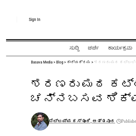
Sign In
ಸುದ್ದಿ
ಚರ್ಚೆ
ಕಾರ್ಯಕ್ರಮ
Basava Media
>
Blog
>
ಕಾರ್ಯಕ್ರಮ
>
ಶರಣರು ಮಠ ಕಟ್ಟಲಿಲ
ಶರಣರು ಮಠ ಕಟ್ಟ
ಚನ್ನಬಸವ ಶಿಕ್
ಬೆಟ್ಟಪ್ಪ ಕಸ್ತೂರಿ, ಅತ್ತನೂರ
Publish