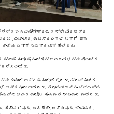
ಿಸಿದ್ದ ಬಸವಯೋಗಾಶ್ರಮದ ಶ್ರೀ ವೀರಭದ್ರ
ಾವರಣ , ಪಂಚಾಚಾರ, ಷಟಸ್ಥಲಗಳ ಬಗ್ಗೆ ಹಾಗೂ
ದಾರಿಯ ಬಗ್ಗೆ ಸಮಗ್ರವಾಗಿ ಹೇಳಿದರು.
್ವಾಮಿ ಹಾಗೂ ಮೈನುದ್ದೀನ್ ಅವರುಗಳನ್ನು ನೀಲಾಂಬಿಕ
ಕರಿಸಲಾಯಿತು.
ನು ಕುಮಾರಿ ಅಕ್ಕಮಹಾದೇವಿ ಗೈದರು. ಪ್ರಾಸ್ತಾವಿಕ
ಳ್ಳಿ ಅತ್ತನೂರು ಆಡಿದರು. ನಿರೂಪಣೆಯನ್ನು ಬೆಟ್ಟಪ್ಪ
ೆಯನ್ನು ಆನಂದ ಪಾಟೀಲ ಹೊಸಮನಿ ಶಾಖಾಪುರ ಮಾಡಿದರು.
, ಹಿರೇನಗನೂರು, ಅರಕೇರಾ, ಅತ್ತನೂರು, ಶಾಖಾಪುರ,