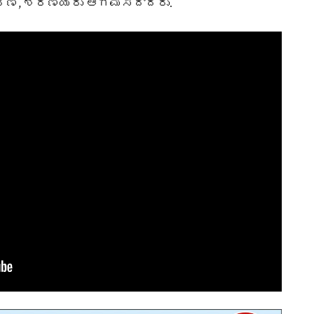
ಶರಣ, ಶರಣೆಯರು ಆಗಮಿಸಿದ್ದರು.