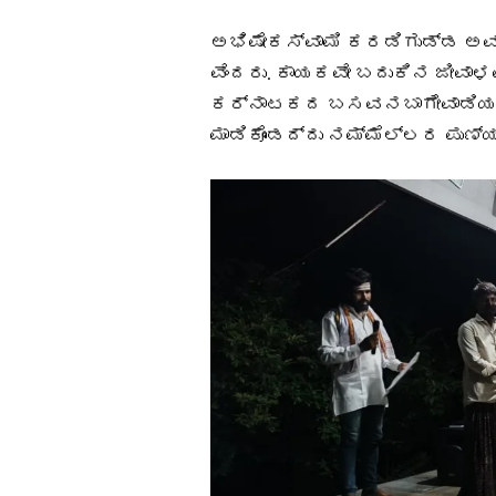
ಅಭಿಷೇಕಸ್ವಾಮಿ ಕರಡಿಗುಡ್ಡ ಅವ
ವೆಂದರು. ಕಾಯಕವೇ ಬದುಕಿನ ಜೀವಾ
ಕರ್ನಾಟಕದ ಬಸವನಬಾಗೇವಾಡಿಯಲ್
ಮಾಡಿಕೊಂಡದ್ದು ನಮ್ಮೆಲ್ಲರ ಪುಣ್ಯ