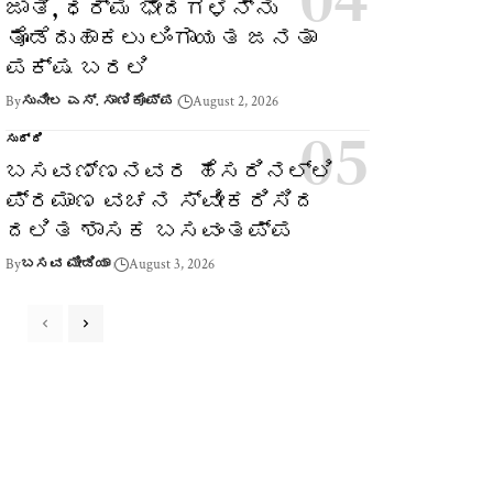
ಜಾತಿ, ಧರ್ಮ ಭೇದಗಳನ್ನು
ತೊಡೆದುಹಾಕಲು ಲಿಂಗಾಯತ ಜನತಾ
ಪಕ್ಷ ಬರಲಿ
By
ಸುನೀಲ ಎಸ್. ಸಾಣಿಕೊಪ್ಪ
August 2, 2026
ಸುದ್ದಿ
ಬಸವಣ್ಣನವರ ಹೆಸರಿನಲ್ಲಿ
ಪ್ರಮಾಣ ವಚನ ಸ್ವೀಕರಿಸಿದ
ದಲಿತ ಶಾಸಕ ಬಸವಂತಪ್ಪ
By
ಬಸವ ಮೀಡಿಯಾ
August 3, 2026