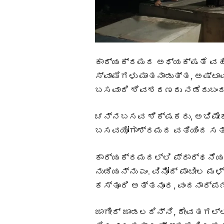
ಕಾರ್ಯಕ್ರಮದ ಅಧ್ಯಕ್ಷತೆ ವಹ
ಸ್ವಾಮಿಗಳು ಮಾತನಾಡುತ್ತ, ಅಷ್ಟ
ಬಸವಾದಿ ಶಿವಶರಣರು ನಡೆದುಬಂದ 
ಚನ್ನಬಸವ ಶಿಕ್ಷಕರು, ಅಭಿಷೇಕ ಸ
ಬಸವಯೋಗಾಶ್ರಮದ ವತಿಯಿಂದ ಸತ್
ಕಾರ್ಯಕ್ರಮದಲ್ಲಿ ಪ್ರಾರ್ಥನೆಯನ್
ನುಡಿಯನ್ನು ಎಂ. ವಿನೋದ್ ಪಾಟೀಲ ಮ
ಕಸ್ತೂರಿ ಅತ್ತನೂರ, ವಂದನಾರ್ಪಣ
ಜಾಗೀರ್ ಜಾಡಲದಿನ್ನಿ, ದೇವತಗಲ್ಲು