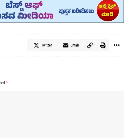
Twitter
Email
rked
*