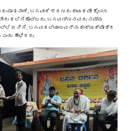
ರು ಮಾತನಾಡಿ, ಬಸವಾದಿ ಶರಣರು ಕಾಯಕವೇ ಕೈಲಾಸ
ಳವೆಂದು ಕಲಿಸಿಕೊಟ್ಟರು. ಬಸವಣ್ಣನವರು ನಮ್ಮ
ಲಿ ಜನಿಸಿ, ಬಸವಕಲ್ಯಾಣವನ್ನು ಕಾರ್ಯಕ್ಷೇತ್ರ
 ಎಂದು ಹೇಳಿದರು.