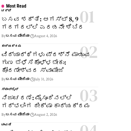
Most Read
ಚರ್ಚೆ
ಬಸವ ಶಕ್ತಿ: ಆಗಸ್ಟ್ 8, 9
ಗದಗದಲ್ಲಿ ಎರಡನೇ ಶಿಬಿರ
By
ಬಸವ ಮೀಡಿಯಾ
August 4, 2026
ಕಾರ್ಯಕ್ರಮ
ವಿದ್ಯಾರ್ಥಿಗಳು ಪ್ರಶ್ನೆ ಮಾಡುವ
ಗುಣ ಬೆಳೆಸಿಕೊಳ್ಳಬೇಕು:
ಕೋರಣೇಶ್ವರ ಸ್ವಾಮೀಜಿ
By
ಬಸವ ಮೀಡಿಯಾ
July 31, 2026
ಸ್ಪಾಟ್‌ಲೈಟ್
ನಿಜಾಚರಣೆ: ಮೈಸೂರಿನಲ್ಲಿ
ಗರ್ಭಲಿಂಗ ದೀಕ್ಷಾ ಕಾರ್ಯಕ್ರಮ
By
ಬಸವ ಮೀಡಿಯಾ
August 2, 2026
ಚಾವಡಿ