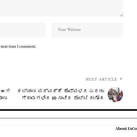
e next time I comment.
NEXT ARTICLE
ಯ ಈಗ
ಕಲ್ಯಾಣ ಪರ್ವಕ್ಕೆ ಕೊಪ್ಪಳದ ಎರಡು
ತಾಣ
ಗ್ರಾಮಗಳಿಂದ 10 ಸಾವಿರ ರೊಟ್ಟಿ ದಾಸೋಹ
About Us
Co