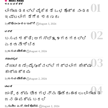
Most Read
ಶರಣ ಚರಿತ್ರೆ
ಲಿಂಗಾಯತದಲ್ಲಿ ವೈದಿಕತೆ ಒಳಹೊಕ್ಕ ನಂತರ
ಇಷ್ಟಲಿಂಗ ತೆಗೆದ ಶರಣರು
By
ಪ್ರೊ ಎಂ ಎಂ ಕಲಬುರ್ಗಿ
August 3, 2026
ಚರ್ಚೆ
ಬಸವ ಶಕ್ತಿ: ಆಗಸ್ಟ್ 8, 9 ಗದಗದಲ್ಲಿ
ಎರಡನೇ ಶಿಬಿರ
By
ಬಸವ ಮೀಡಿಯಾ
August 4, 2026
ಸ್ಪಾಟ್‌ಲೈಟ್
ನಿಜಾಚರಣೆ: ಮೈಸೂರಿನಲ್ಲಿ ಗರ್ಭಲಿಂಗ ದೀಕ್ಷಾ
ಕಾರ್ಯಕ್ರಮ
By
ಬಸವ ಮೀಡಿಯಾ
August 2, 2026
ಚಾವಡಿ
ಜಾತಿ, ಧರ್ಮ ಭೇದಗಳನ್ನು ತೊಡೆದುಹಾಕಲು ಲಿಂಗಾಯತ
ಜನತಾ ಪಕ್ಷ ಬರಲಿ
By
ಸುನೀಲ ಎಸ್. ಸಾಣಿಕೊಪ್ಪ
August 2, 2026