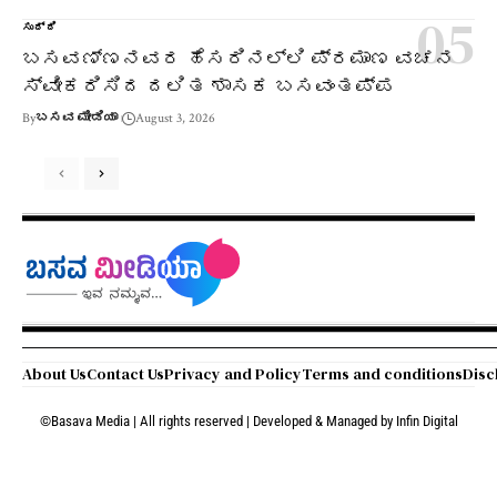
ಸುದ್ದಿ
ಬಸವಣ್ಣನವರ ಹೆಸರಿನಲ್ಲಿ ಪ್ರಮಾಣ ವಚನ
ಸ್ವೀಕರಿಸಿದ ದಲಿತ ಶಾಸಕ ಬಸವಂತಪ್ಪ
By
ಬಸವ ಮೀಡಿಯಾ
August 3, 2026
About Us
Contact Us
Privacy and Policy
Terms and conditions
Disc
©Basava Media | All rights reserved | Developed & Managed by
Infin Digital