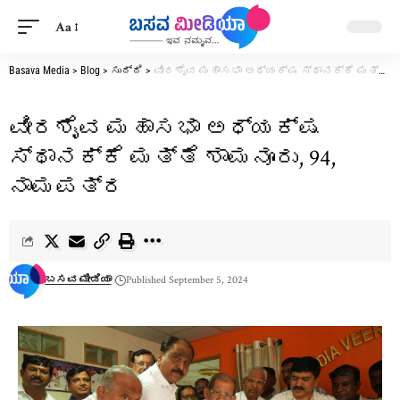
Aa
Basava Media
>
Blog
>
ಸುದ್ದಿ
>
ವೀರಶೈವ ಮಹಾಸಭಾ ಅಧ್ಯಕ್ಷ ಸ್ಥಾನಕ್ಕೆ ಮತ್ತೆ ಶಾಮನೂರು, 94, ನಾಮಪತ್ರ
ವೀರಶೈವ ಮಹಾಸಭಾ ಅಧ್ಯಕ್ಷ
ಸ್ಥಾನಕ್ಕೆ ಮತ್ತೆ ಶಾಮನೂರು, 94,
ನಾಮಪತ್ರ
ಬಸವ ಮೀಡಿಯಾ
Published September 5, 2024