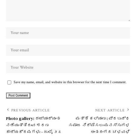
Save my name, email, and website in this browser for the next time I comment.
PREVIOUS ARTICLE
NEXT ARTICLE
Photo gallery: ರಾಜ್ಯಾದ್ಯಂತ
ಮತ್ತೆ ಕಲ್ಯಾಣ: ಪ್ರಬುದ್ಧ
ನಡೆಯುತ್ತಿರುವ ಶರಣ
ಸಮಾಜ ನಿರ್ಮಿಸಲು ಮನಸ್ಸುಗಳ
ಕಾರ್ಯಕ್ರಮಗಳು – ಜುಲೈ ೨೭
ಅಂತರಂಗದ ಚಳವಳಿ