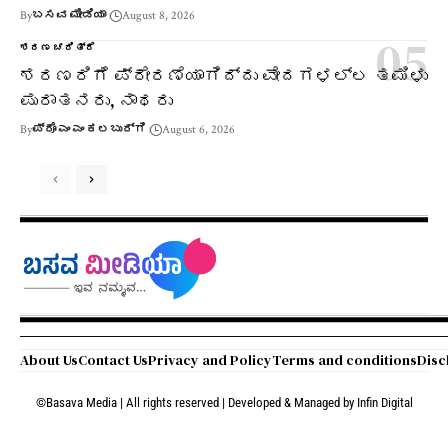
By
ಬಸವ ಮೀಡಿಯಾ
August 8, 2026
ಶರಣ ಚರಿತ್ರೆ
ಶರಣರಿಗೆ ಪ್ರೇರಣೆಯಾಗಿದ್ದು ವೇದಗಳಲ್ಲ ತಮಿಳು
ಪುರಾತನರು, ನಾಥರು
By
ಪ್ರೊ ಎಂ ಎಂ ಕಲಬುರ್ಗಿ
August 6, 2026
About Us
Contact Us
Privacy and Policy
Terms and conditions
Disc
©Basava Media | All rights reserved | Developed & Managed by
Infin Digital