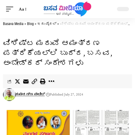
Aa
Basava Media
>
Blog
>
ಇದು ವೈರಲ್
>
ವಿಶಿಷ್ಟ ಮದುವೆ ಆಮಂತ್ರಣ ಪತ್ರಿಕೆಯಲ್ಲಿ ಬುದ್ದ, ಬಸವ, ಅಂಬೇಡ್ಕರ್ ಸಂದೇಶಗಳು
ವಿಶಿಷ್ಟ ಮದುವೆ ಆಮಂತ್ರಣ
ಪತ್ರಿಕೆಯಲ್ಲಿ ಬುದ್ದ, ಬಸವ,
ಅಂಬೇಡ್ಕರ್ ಸಂದೇಶಗಳು
ಕುಮಾರಣ್ಣ ಪಾಟೀಲ್
Published July 27, 2024