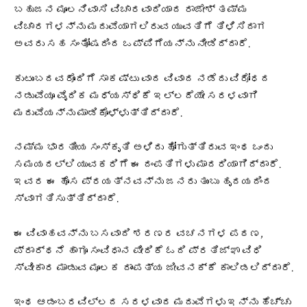
ಬಹುಜನ ಮೂಲನಿವಾಸಿ ವಿಚಾರವಾದಿಯಾದ ರಾಜೇಶ್ ತಮ್ಮ
ವಿಚಾರಗಳನ್ನು ಮದುವೆಯಾಗಲಿರುವ ಯುವತಿಗೆ ತಿಳಿಸಿದಾಗ
ಅವರು ಸಹ ಸಂತೋಷದಿಂದ ಒಪ್ಪಿಗೆಯನ್ನು ನೀಡಿದ್ದಾರೆ.
ಕುಟುಂಬದವರೊಂದಿಗೆ ಸಾಕಷ್ಟು ವಾದ ವಿವಾದ ನಡೆದು ವಿರೋಧದ
ನಡುವೆಯೂ ವೈದಿಕ ಮಧ್ಯಸ್ಥಿಕೆ ಇಲ್ಲದೆಯೇ ಸರಳವಾಗಿ
ಮದುವೆಯನ್ನು ಮಾಡಿಕೊಳ್ಳುತ್ತಿದ್ದಾರೆ.
ನಮ್ಮ ಭಾರತೀಯ ಸಂಸ್ಕೃತಿ ಅಳಿದು ಹೋಗುತ್ತಿರುವ ಇಂಥ ಒಂದು
ಸಮಯದಲ್ಲಿ ಯುವಕರಿಗೆ ಈ ದಂಪತಿಗಳು ಮಾದರಿಯಾಗಿದ್ದಾರೆ.
ಇವರ ಈ ಹೊಸ ಪ್ರಯತ್ನವನ್ನು ಜನರು ತುಂಬು ಹೃದಯದಿಂದ
ಸ್ವಾಗತಿಸುತ್ತಿದ್ದಾರೆ.
ಈ ವಿವಾಹವನ್ನು ಬಸವಾದಿ ಶರಣರ ವಚನಗಳ ಪಠಣ,
ಪ್ರಾರ್ಥನೆ ಹಾಗೂ ಸಂವಿಧಾನ ಪೀಠಿಕೆ ಓದಿ ಪ್ರತಿಜ್ಞಾ ವಿಧಿ
ಸ್ವೀಕಾರ ಮಾಡುವ ಮೂಲಕ ದಾಂಪತ್ಯ ಜೀವನಕ್ಕೆ ಕಾಲಿಡಲಿದ್ದಾರೆ.
ಇಂಥ ಆಡಂಬರವಿಲ್ಲದ ಸರಳವಾದ ಮದುವೆಗಳು ಇನ್ನು ಹೆಚ್ಚು