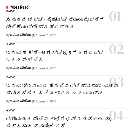
Most Read
ಸುದ್ದಿ
ಸನಾತನ ಚರ್ಚೆ: ಹೈಕೋರ್ಟ್ ನ್ಯಾಯಮೂರ್ತಿಗೆ
ವೇದಿಕೆಯಲ್ಲೇ ಪ್ರತ್ಯುತ್ತರ
By
ಬಸವ ಮೀಡಿಯಾ
August 7, 2026
ಚರ್ಚೆ
ಬಸವ ಶಕ್ತಿ: ಆಗಸ್ಟ್ 8, 9 ಗದಗದಲ್ಲಿ
ಎರಡನೇ ಶಿಬಿರ
By
ಬಸವ ಮೀಡಿಯಾ
August 4, 2026
ಸುದ್ದಿ
ಬಸವಣ್ಣನವರ ಹೆಸರಿನಲ್ಲಿ ಪ್ರಮಾಣ ವಚನ
ಸ್ವೀಕರಿಸಿದ ದಲಿತ ಶಾಸಕ ಬಸವಂತಪ್ಪ
By
ಬಸವ ಮೀಡಿಯಾ
August 3, 2026
ಚರ್ಚೆ
ಲಿಂಗಾಯತದ ಮೇಲಿನ ದಾಳಿಗಳನ್ನು ತಡೆಯಲು ಡಾ.
ಸಿದ್ದರಾಮ ಸ್ವಾಮೀಜಿ ಕರೆ