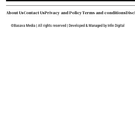
About Us
Contact Us
Privacy and Policy
Terms and conditions
Disc
©Basava Media | All rights reserved | Developed & Managed by
Infin Digital