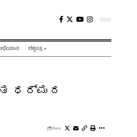
ಿ ಅಭಿಯಾನ
ಲೆಕ್ಕಪತ್ರ
ಾಯತ ಧರ್ಮದ
Share