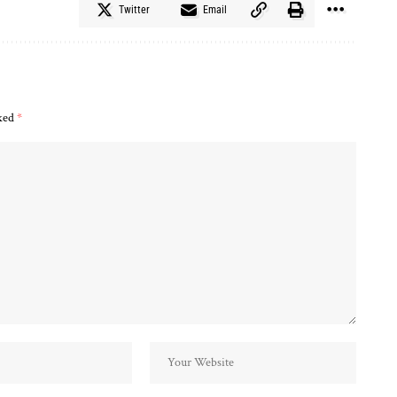
Twitter
Email
rked
*