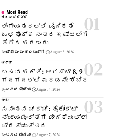
Most Read
ಶರಣ ಚರಿತ್ರೆ
ಲಿಂಗಾಯತದಲ್ಲಿ ವೈದಿಕತೆ
ಒಳಹೊಕ್ಕ ನಂತರ ಇಷ್ಟಲಿಂಗ
ತೆಗೆದ ಶರಣರು
By
ಪ್ರೊ ಎಂ ಎಂ ಕಲಬುರ್ಗಿ
August 3, 2026
ಚರ್ಚೆ
ಬಸವ ಶಕ್ತಿ: ಆಗಸ್ಟ್ 8, 9
ಗದಗದಲ್ಲಿ ಎರಡನೇ ಶಿಬಿರ
By
ಬಸವ ಮೀಡಿಯಾ
August 4, 2026
ಇಂದು
ಸನಾತನ ಚರ್ಚೆ: ಹೈಕೋರ್ಟ್
ನ್ಯಾಯಮೂರ್ತಿಗೆ ವೇದಿಕೆಯಲ್ಲೇ
ಪ್ರತ್ಯುತ್ತರ
By
ಬಸವ ಮೀಡಿಯಾ
August 7, 2026