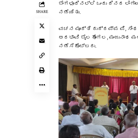
ಬೆಂಗಳೂರಿನಲ್ಲಿ ಒಂದು ದಿನದ ಲಿ
ನಡೆಯಿತು.
SHARE
ವಚನ ಮೂರ್ತಿ ರುದ್ರಪ್ಪ ಪಿ, ಸಿಂಧ
ಅರಭಾವಿ ಬೈಲಹೊಂಗಲ, ಮಂಜುನಾಥ ಮಡ
ನಡೆಸಿಕೊಟ್ಟರು.