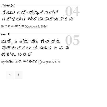
ಸ್ಪಾಟ್‌ಲೈಟ್
ನಿಜಾಚರಣೆ: ಮೈಸೂರಿನಲ್ಲಿ
ಗರ್ಭಲಿಂಗ ದೀಕ್ಷಾ ಕಾರ್ಯಕ್ರಮ
By
ಬಸವ ಮೀಡಿಯಾ
August 2, 2026
ಚಾವಡಿ
ಜಾತಿ, ಧರ್ಮ ಭೇದಗಳನ್ನು
ತೊಡೆದುಹಾಕಲು ಲಿಂಗಾಯತ ಜನತಾ
ಪಕ್ಷ ಬರಲಿ
By
ಸುನೀಲ ಎಸ್. ಸಾಣಿಕೊಪ್ಪ
August 2, 2026