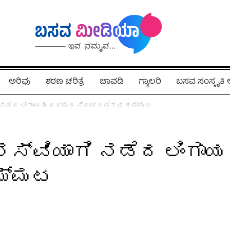
ಅರಿವು
ಶರಣ ಚರಿತ್ರೆ
ಚಾವಡಿ
ಗ್ಯಾಲರಿ
ಬಸವ ಸಂಸ್ಕೃತ
ಗಿ ನಡೆದ ಲಿಂಗಾಯತ ಧರ್ಮದ ನಿಜಾಚರಣೆಗಳ ಕಮ್ಮಟ
ಯಶಸ್ವಿಯಾಗಿ ನಡೆದ ಲಿಂಗ
ಮ್ಮಟ