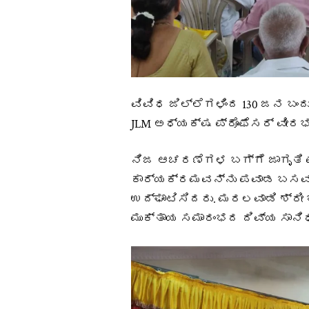
ವಿವಿಧ ಜಿಲ್ಲೆಗಳಿಂದ 130 ಜನ ಬಂ
JLM ಅಧ್ಯಕ್ಷ ಪ್ರೊಫೆಸರ್ ವೀರಭ
ನಿಜ ಆಚರಣೆಗಳ ಬಗ್ಗೆ ಜಾಗೃತಿ ಮೂ
ಕಾರ್ಯಕ್ರಮವನ್ನು ಪವಾಡ ಬಸವಣ
ಉದ್ಘಾಟಿಸಿದರು. ಮರಲವಾಡಿ ಶ್ರ
ಮುಕ್ತಾಯ ಸಮಾರಂಭದ ದಿವ್ಯ ಸಾನಿ