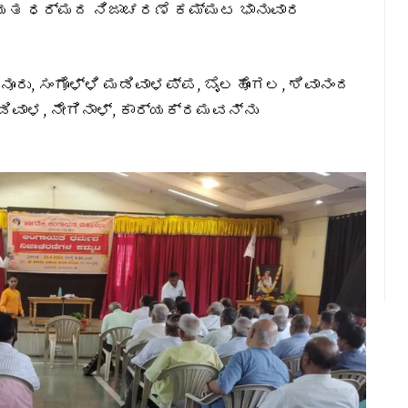
ಂಗಾಯತ ಧರ್ಮದ ನಿಜಾಚರಣೆ ಕಮ್ಮಟ ಭಾನುವಾರ
ನೂರು, ಸಂಗೊಳ್ಳಿ ಮಡಿವಾಳಪ್ಪ, ಬೈಲಹೊಂಗಲ, ಶಿವಾನಂದ
ಿವಾಳ, ನೇಗಿನಾಳ್, ಕಾರ್ಯಕ್ರಮವನ್ನು