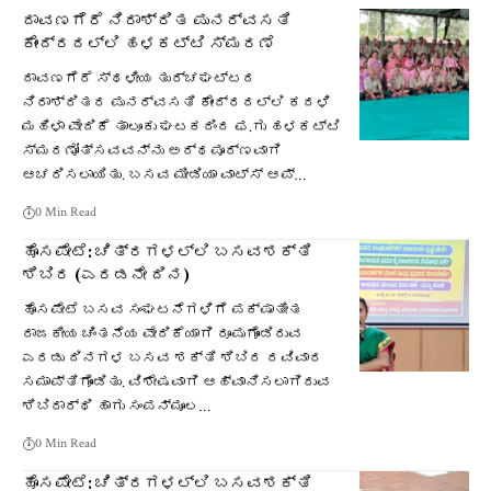
ದಾವಣಗೆರೆ ನಿರಾಶ್ರಿತ ಪುನರ್ವಸತಿ
ಕೇಂದ್ರದಲ್ಲಿ ಹಳಕಟ್ಟಿ ಸ್ಮರಣೆ
ದಾವಣಗೆರೆ ಸ್ಥಳೀಯ ತುರ್ಚಘಟ್ಟದ
ನಿರಾಶ್ರಿತರ ಪುನರ್ವಸತಿ ಕೇಂದ್ರದಲ್ಲಿ ಕದಳಿ
ಮಹಿಳಾ ವೇದಿಕೆ ತಾಲೂಕು ಘಟಕದಿಂದ ಫ.ಗು ಹಳಕಟ್ಟಿ
ಸ್ಮರಣೋತ್ಸವವನ್ನು ಅರ್ಥಪೂರ್ಣವಾಗಿ
ಆಚರಿಸಲಾಯಿತು. ಬಸವ ಮೀಡಿಯಾ ವಾಟ್ಸ್ ಆಪ್…
0 Min Read
ಹೊಸಪೇಟೆ: ಚಿತ್ರಗಳಲ್ಲಿ ಬಸವಶಕ್ತಿ
ಶಿಬಿರ (ಎರಡನೇ ದಿನ)
ಹೊಸಪೇಟೆ ಬಸವ ಸಂಘಟನೆಗಳಿಗೆ ಪಕ್ಷಾತೀತ
ರಾಜಕೀಯ ಚಿಂತನೆಯ ವೇದಿಕೆಯಾಗಿ ರೂಪುಗೊಂಡಿರುವ
ಎರಡು ದಿನಗಳ ಬಸವ ಶಕ್ತಿ ಶಿಬಿರ ರವಿವಾರ
ಸಮಾಪ್ತಿಗೊಂಡಿತು. ವಿಶೇಷವಾಗಿ ಆಹ್ವಾನಿಸಲಾಗಿರುವ
ಶಿಬಿರಾರ್ಥಿ ಹಾಗು ಸಂಪನ್ಮೂಲ…
0 Min Read
ಹೊಸಪೇಟೆ: ಚಿತ್ರಗಳಲ್ಲಿ ಬಸವಶಕ್ತಿ