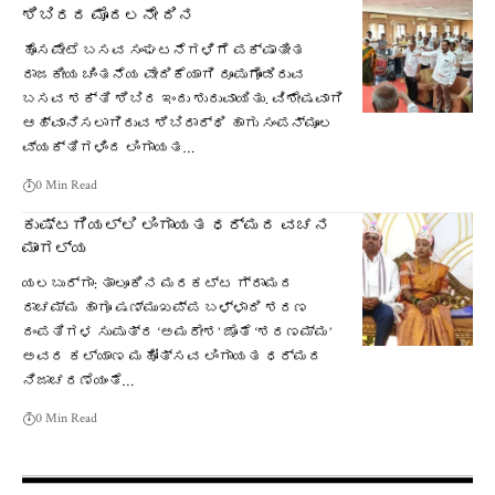
ಶಿಬಿರದ ಮೊದಲನೇ ದಿನ
ಹೊಸಪೇಟೆ ಬಸವ ಸಂಘಟನೆಗಳಿಗೆ ಪಕ್ಷಾತೀತ
ರಾಜಕೀಯ ಚಿಂತನೆಯ ವೇದಿಕೆಯಾಗಿ ರೂಪುಗೊಂಡಿರುವ
ಬಸವ ಶಕ್ತಿ ಶಿಬಿರ ಇಂದು ಶುರುವಾಯಿತು. ವಿಶೇಷವಾಗಿ
ಆಹ್ವಾನಿಸಲಾಗಿರುವ ಶಿಬಿರಾರ್ಥಿ ಹಾಗು ಸಂಪನ್ಮೂಲ
ವ್ಯಕ್ತಿಗಳಿಂದ ಲಿಂಗಾಯತ…
0 Min Read
ಕುಷ್ಟಗಿಯಲ್ಲಿ ಲಿಂಗಾಯತ ಧರ್ಮದ ವಚನ
ಮಾಂಗಲ್ಯ
ಯಲಬುರ್ಗಾ: ತಾಲೂಕಿನ ಮರಕಟ್ಟ ಗ್ರಾಮದ
ರಾಚಮ್ಮ ಹಾಗೂ ಷಣ್ಮುಖಪ್ಪ ಬಳ್ಳಾರಿ ಶರಣ
ದಂಪತಿಗಳ ಸುಪುತ್ರ ‘ಅಮರೇಶ’ ಜೊತೆ ‘ಶರಣಮ್ಮ’
ಅವರ ಕಲ್ಯಾಣ ಮಹೋತ್ಸವ ಲಿಂಗಾಯತ ಧರ್ಮದ
ನಿಜಾಚರಣೆಯಂತೆ…
0 Min Read