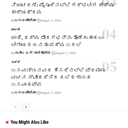
ನಿಜಾಚರಣೆ: ಮೈಸೂರಿನಲ್ಲಿ ಗರ್ಭಲಿಂಗ ದೀಕ್ಷಾ
ಕಾರ್ಯಕ್ರಮ
By
ಬಸವ ಮೀಡಿಯಾ
August 2, 2026
ಚಾವಡಿ
ಜಾತಿ, ಧರ್ಮ ಭೇದಗಳನ್ನು ತೊಡೆದುಹಾಕಲು
ಲಿಂಗಾಯತ ಜನತಾ ಪಕ್ಷ ಬರಲಿ
By
ಸುನೀಲ ಎಸ್. ಸಾಣಿಕೊಪ್ಪ
August 2, 2026
ಸುದ್ದಿ
ಬಸವಣ್ಣನವರ ಹೆಸರಿನಲ್ಲಿ ಪ್ರಮಾಣ
ವಚನ ಸ್ವೀಕರಿಸಿದ ದಲಿತ ಶಾಸಕ
ಬಸವಂತಪ್ಪ
By
ಬಸವ ಮೀಡಿಯಾ
August 3, 2026
You Might Also Like