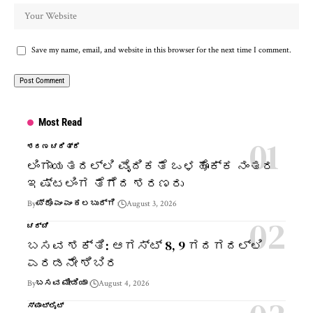
Save my name, email, and website in this browser for the next time I comment.
Most Read
ಶರಣ ಚರಿತ್ರೆ
ಲಿಂಗಾಯತದಲ್ಲಿ ವೈದಿಕತೆ ಒಳಹೊಕ್ಕ ನಂತರ
ಇಷ್ಟಲಿಂಗ ತೆಗೆದ ಶರಣರು
By
ಪ್ರೊ ಎಂ ಎಂ ಕಲಬುರ್ಗಿ
August 3, 2026
ಚರ್ಚೆ
ಬಸವ ಶಕ್ತಿ: ಆಗಸ್ಟ್ 8, 9 ಗದಗದಲ್ಲಿ
ಎರಡನೇ ಶಿಬಿರ
By
ಬಸವ ಮೀಡಿಯಾ
August 4, 2026
ಸ್ಪಾಟ್‌ಲೈಟ್