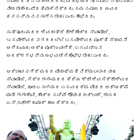
ಸಮಾಜದ ಕನಸು ಕಂಡಿದ್ದರು. ಮಹಿಳೆಯರಿಗೂ ಸಮಾನ ಸ್ಥಾನಮಾನ
ನೀಡಬೇಕೆಂದು ಪ್ರತಿಪಾದಿಸಿದ್ದರು. ಸಮ ಸಮಾಜದ ಅವರ
ಕನಸನ್ನು ನನಸಾಗಿಸಬೇಕು’ ಎಂದು ಹೇಳಿದರು.
ಸುತ್ತೂರು ಮಠದ ಶಿವರಾತ್ರಿ ದೇಶಿಕೇಂದ್ರ ಸ್ವಾಮೀಜಿ,
‘ಬಸವೇಶ್ವರ ನಗರದಲ್ಲಿ ಬಸವೇಶ್ವರ ಮೂರ್ತಿ ಸ್ಥಾಪನೆ
ಆಗಿರುವುದು ಅರ್ಥಪೂರ್ಣವಾಗಿದೆ. ಬಸವಣ್ಣನ
ಆದರ್ಶಗಳನ್ನು ಅಳವಡಿಸಿಕೊಳ್ಳಬೇಕು’ ಎಂದರು.
ಆದಿಚುಂಚನಗಿರಿ ಮಠದ ಪೀಠಾಧಿಪತಿ ನಿರ್ಮಲಾನಂದನಾಥ
ಸ್ವಾಮೀಜಿ, ಸಿದ್ದಗಂಗಾ ಮಠದ ಕಿರಿಯ ಶ್ರೀ ಶಿವಸಿದ್ದೇಶ್ವರ
ಸ್ವಾಮೀಜಿ, ಕೂಡಲಸಂಗಮದ ಬಸವಧರ್ಮ ಪೀಠದ ಅಧ್ಯಕ್ಷೆ
ಮಾತೆ ಗಂಗಾದೇವಿ, ಕೇಂದ್ರ ಸಚಿವೆ ಶೋಭಾ ಕರಂದ್ಲಾಜೆ, ಶಾಸಕ
ಎಸ್.ಸುರೇಶ್ ಕುಮಾರ್ ಹಾಜರಿದ್ದರು.