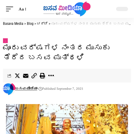
Aa
Basava Media
>
Blog
>
ಚರ್ಚೆ
>
ಮೂರು ವರ್ಷಗಳ ನಂತರ ಮುಸುಕು ತೆರೆದ ಬಸವ ಪುತ್ಥಳಿ
.
ಮೂರು ವರ್ಷಗಳ ನಂತರ ಮುಸುಕು
ತೆರೆದ ಬಸವ ಪುತ್ಥಳಿ
ಬಸವ ಮೀಡಿಯಾ
Published September 7, 2025