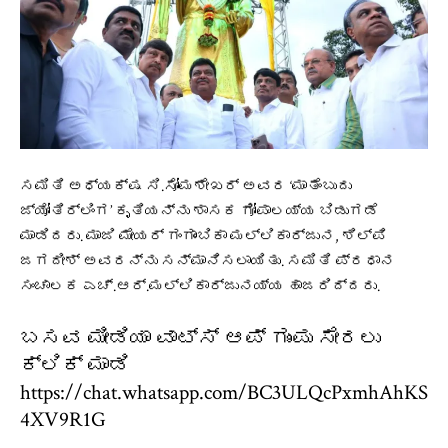
ಸಮಿತಿ ಅಧ್ಯಕ್ಷ ಸಿ.ಸೋಮಶೇಖರ್ ಅವರ ‘ಮಾತೆಂಬುದು
ಜ್ಯೋತಿರ್ಲಿಂಗ’ ಕೃತಿಯನ್ನು ಶಾಸಕ ಗೋಪಾಲಯ್ಯ ಬಿಡುಗಡೆ
ಮಾಡಿದರು. ಮಾಜಿ ಮೇಯರ್ ಗಂಗಾಂಬಿಕಾ ಮಲ್ಲಿಕಾರ್ಜುನ, ಶಿಲ್ಪಿ
ಜಗದೀಶ್ ಅವರನ್ನು ಸನ್ಮಾನಿಸಲಾಯಿತು. ಸಮಿತಿ ಪ್ರಧಾನ
ಸಂಚಾಲಕ ಎಚ್‌.ಆರ್.ಮಲ್ಲಿಕಾರ್ಜುನಯ್ಯ ಹಾಜರಿದ್ದರು.
ಬಸವ ಮೀಡಿಯಾ ವಾಟ್ಸ್ ಆಪ್ ಗುಂಪು ಸೇರಲು
ಕ್ಲಿಕ್ ಮಾಡಿ
https://chat.whatsapp.com/BC3ULQcPxmhAhKS
4XV9R1G