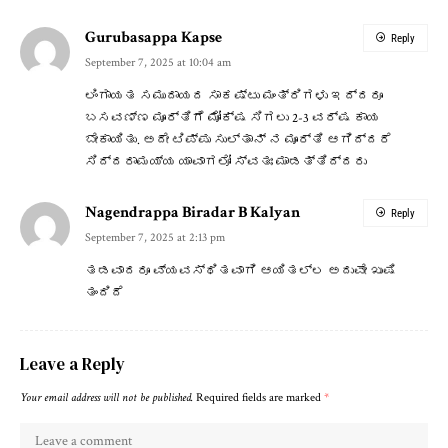
Gurubasappa Kapse
Reply
September 7, 2025 at 10:04 am
ಲಿಂಗಾಯತ ಸಮುದಾಯದ ಸಾಕಷ್ಟು ಮಂತ್ರಿಗಳು ಇದ್ದರೂ
ಬಸವಣ್ಣ ಮೂರ್ತಿಗೆ ಮೋಕ್ಷ ಸಿಗಲು 2-3 ವರ್ಷ ಕಾಯ
ಬೇಕಾಯಿತು. ಅದೇ ಟಿಪ್ಪು ಸುಲ್ತಾನ್ ನ ಮೂರ್ತಿ ಆಗಿದ್ದರೆ
ಸಿದ್ದರಾಮಯ್ಯ ಯಾವಾಗಲೋ ಸ್ವತಃ ಮಾಡತ್ತಿದ್ದರು
Nagendrappa Biradar B Kalyan
Reply
September 7, 2025 at 2:13 pm
ತಡವಾದರೂ ವ್ಯವಸ್ಥಿತವಾಗಿ ಆಯಿತಲ್ಲ ಅದುವೇ ಖುಷಿ
ತಂದಿದೆ
Leave a Reply
Your email address will not be published.
Required fields are marked
*