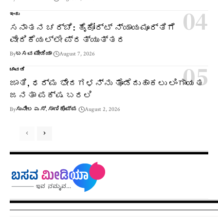
ಇಂದು
ಸನಾತನ ಚರ್ಚೆ: ಹೈಕೋರ್ಟ್ ನ್ಯಾಯಮೂರ್ತಿಗೆ
ವೇದಿಕೆಯಲ್ಲೇ ಪ್ರತ್ಯುತ್ತರ
By
ಬಸವ ಮೀಡಿಯಾ
August 7, 2026
ಚಾವಡಿ
ಜಾತಿ, ಧರ್ಮ ಭೇದಗಳನ್ನು ತೊಡೆದುಹಾಕಲು ಲಿಂಗಾಯತ
ಜನತಾ ಪಕ್ಷ ಬರಲಿ
By
ಸುನೀಲ ಎಸ್. ಸಾಣಿಕೊಪ್ಪ
August 2, 2026