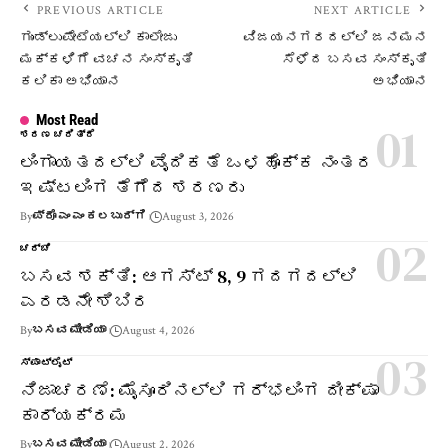
PREVIOUS ARTICLE
NEXT ARTICLE
ಗುಂಡ್ಲುಪೇಟೆಯಲ್ಲಿ ಕಾಲೇಜು
ವಿಜಯನಗರದಲ್ಲಿ ಜನಮನ
ಮಕ್ಕಳಿಗೆ ವಚನ ಸಂಸ್ಕೃತಿ
ಸೆಳೆದ ಬಸವ ಸಂಸ್ಕೃತಿ
ಕಲಿಕಾ ಅಭಿಯಾನ
ಅಭಿಯಾನ
Most Read
ಶರಣ ಚರಿತ್ರೆ
ಲಿಂಗಾಯತದಲ್ಲಿ ವೈದಿಕತೆ ಒಳಹೊಕ್ಕ ನಂತರ
ಇಷ್ಟಲಿಂಗ ತೆಗೆದ ಶರಣರು
By
ಪ್ರೊ ಎಂ ಎಂ ಕಲಬುರ್ಗಿ
August 3, 2026
ಚರ್ಚೆ
ಬಸವ ಶಕ್ತಿ: ಆಗಸ್ಟ್ 8, 9 ಗದಗದಲ್ಲಿ
ಎರಡನೇ ಶಿಬಿರ
By
ಬಸವ ಮೀಡಿಯಾ
August 4, 2026
ಸ್ಪಾಟ್‌ಲೈಟ್
ನಿಜಾಚರಣೆ: ಮೈಸೂರಿನಲ್ಲಿ ಗರ್ಭಲಿಂಗ ದೀಕ್ಷಾ
ಕಾರ್ಯಕ್ರಮ
By
ಬಸವ ಮೀಡಿಯಾ
August 2, 2026