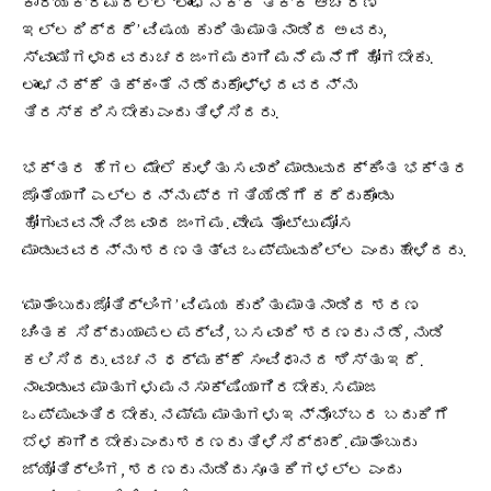
ಕಾರ್ಯಕ್ರಮದಲ್ಲಿ ‘ಲಾಂಛನಕ್ಕೆ ತಕ್ಕ ಆಚರಣೆ
ಇಲ್ಲದಿದ್ದರೆ’ ವಿಷಯ ಕುರಿತು ಮಾತನಾಡಿದ ಅವರು,
ಸ್ವಾಮಿಗಳಾದವರು ಚರಜಂಗಮರಾಗಿ ಮನೆ ಮನೆಗೆ ಹೋಗಬೇಕು.
ಲಾಂಛನಕ್ಕೆ ತಕ್ಕಂತೆ ನಡೆದುಕೊಳ್ಳದವರನ್ನು
ತಿರಸ್ಕರಿಸಬೇಕು ಎಂದು ತಿಳಿಸಿದರು.
ಭಕ್ತರ ಹೆಗಲ ಮೇಲೆ ಕುಳಿತು ಸವಾರಿ ಮಾಡುವುದಕ್ಕಿಂತ ಭಕ್ತರ
ಜೊತೆಯಾಗಿ ಎಲ್ಲರನ್ನು ಪ್ರಗತಿಯೆಡೆಗೆ ಕರೆದುಕೊಂಡು
ಹೋಗುವವನೇ ನಿಜವಾದ ಜಂಗಮ. ವೇಷ ತೊಟ್ಟು ಮೋಸ
ಮಾಡುವವರನ್ನು ಶರಣತತ್ವ ಒಪ್ಪುವುದಿಲ್ಲ ಎಂದು ಹೇಳಿದರು.
‘ಮಾತೆಂಬುದು ಜೋತಿರ್ಲಿಂಗ’ ವಿಷಯ ಕುರಿತು ಮಾತನಾಡಿದ ಶರಣ
ಚಿಂತಕ ಸಿದ್ದು ಯಾಪಲಪರ್ವಿ, ಬಸವಾದಿ ಶರಣರು ನಡೆ, ನುಡಿ
ಕಲಿಸಿದರು. ವಚನ ಧರ್ಮಕ್ಕೆ ಸಂವಿಧಾನದ ಶಿಸ್ತು ಇದೆ.‌
ನಾವಾಡುವ ಮಾತುಗಳು ಮನಸಾಕ್ಷಿಯಾಗಿರಬೇಕು. ಸಮಾಜ
ಒಪ್ಪುವಂತಿರಬೇಕು. ನಮ್ಮ ಮಾತುಗಳು ಇನ್ನೊಬ್ಬರ ಬದುಕಿಗೆ
ಬೆಳಕಾಗಿರಬೇಕು ಎಂದು ಶರಣರು ತಿಳಿಸಿದ್ದಾರೆ. ಮಾತೆಂಬುದು
ಜ್ಯೋತಿರ್ಲಿಂಗ, ಶರಣರು ನುಡಿದು ಸೂತಕಿಗಳಲ್ಲ ಎಂದು