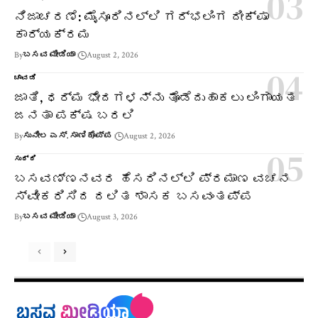
ನಿಜಾಚರಣೆ: ಮೈಸೂರಿನಲ್ಲಿ ಗರ್ಭಲಿಂಗ ದೀಕ್ಷಾ
ಕಾರ್ಯಕ್ರಮ
By
ಬಸವ ಮೀಡಿಯಾ
August 2, 2026
ಚಾವಡಿ
ಜಾತಿ, ಧರ್ಮ ಭೇದಗಳನ್ನು ತೊಡೆದುಹಾಕಲು ಲಿಂಗಾಯತ
ಜನತಾ ಪಕ್ಷ ಬರಲಿ
By
ಸುನೀಲ ಎಸ್. ಸಾಣಿಕೊಪ್ಪ
August 2, 2026
ಸುದ್ದಿ
ಬಸವಣ್ಣನವರ ಹೆಸರಿನಲ್ಲಿ ಪ್ರಮಾಣ ವಚನ
ಸ್ವೀಕರಿಸಿದ ದಲಿತ ಶಾಸಕ ಬಸವಂತಪ್ಪ
By
ಬಸವ ಮೀಡಿಯಾ
August 3, 2026