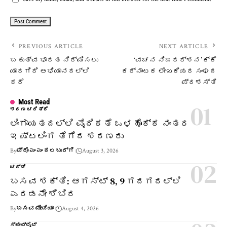
PREVIOUS ARTICLE
NEXT ARTICLE
ಬಹುತ್ವ ಭಾರತ‌ ನಿರ್ಮಿಸಲು
‘ವಚನ ನಿಜದರ್ಶನ’ಕ್ಕೆ
ಯಾದಗಿರಿ ಅಭಿಯಾನದಲ್ಲಿ
ಕರ್ನಾಟಕ ಲೇಖಕಿಯರ ಸಂಘದ
ಕರೆ
ಪ್ರಶಸ್ತಿ
Most Read
ಶರಣ ಚರಿತ್ರೆ
ಲಿಂಗಾಯತದಲ್ಲಿ ವೈದಿಕತೆ ಒಳಹೊಕ್ಕ ನಂತರ
ಇಷ್ಟಲಿಂಗ ತೆಗೆದ ಶರಣರು
By
ಪ್ರೊ ಎಂ ಎಂ ಕಲಬುರ್ಗಿ
August 3, 2026
ಚರ್ಚೆ
ಬಸವ ಶಕ್ತಿ: ಆಗಸ್ಟ್ 8, 9 ಗದಗದಲ್ಲಿ
ಎರಡನೇ ಶಿಬಿರ
By
ಬಸವ ಮೀಡಿಯಾ
August 4, 2026
ಸ್ಪಾಟ್‌ಲೈಟ್