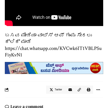
ಬಸವ ಮೀಡಿಯಾ ವಾಟ್ಸ್ ಆಪ್ ಗುಂಪು ಸೇರಲು
ಕ್ಲಿಕ್ ಮಾಡಿ
https://chat.whatsapp.com/KVCwk6IT1VBLPSu
FiyKvN1
Twitter
Leave a comment