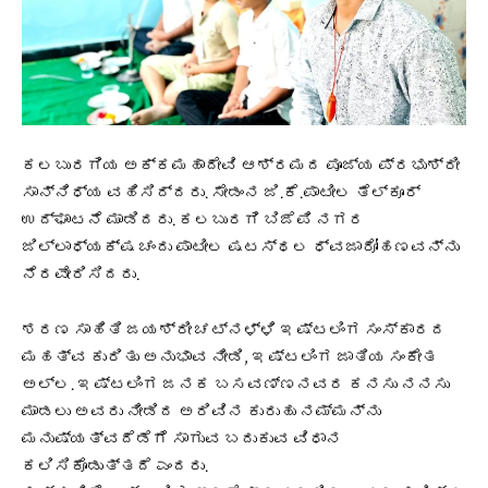
ಕಲಬುರಗಿಯ ಅಕ್ಕಮಹಾದೇವಿ ಆಶ್ರಮದ ಪೂಜ್ಯ ಪ್ರಭುಶ್ರೀ
ಸಾನ್ನಿಧ್ಯ ವಹಿಸಿದ್ದರು. ಸೇಡಂನ ಜಿ.ಕೆ.‌ಪಾಟೀಲ ತೆಲ್ಕೂರ್
ಉದ್ಘಾಟನೆ ಮಾಡಿದರು. ಕಲಬುರಗಿ ಬಿಜೆಪಿ ನಗರ
ಜಿಲ್ಲಾಧ್ಯಕ್ಷ ಚಂದು ಪಾಟೀಲ ಷಟಸ್ಥಲ ಧ್ವಜಾರೋಹಣವನ್ನು
ನೆರವೇರಿಸಿದರು.
ಶರಣ ಸಾಹಿತಿ ಜಯಶ್ರೀ ಚಟ್ನಳ್ಳಿ ಇಷ್ಟಲಿಂಗ ಸಂಸ್ಕಾರದ
ಮಹತ್ವ ಕುರಿತು ಅನುಭಾವ ನೀಡಿ, ಇಷ್ಟಲಿಂಗ ಜಾತಿಯ ಸಂಕೇತ
ಅಲ್ಲ. ಇಷ್ಟಲಿಂಗ ಜನಕ ಬಸವಣ್ಣನವರ ಕನಸು ನನಸು
ಮಾಡಲು ಅವರು ನೀಡಿದ ಅರಿವಿನ ಕುರುಹು ನಮ್ಮನ್ನು
ಮನುಷ್ಯತ್ವದೆಡೆಗೆ ಸಾಗುವ ಬದುಕುವ ವಿಧಾನ
ಕಲಿಸಿಕೊಡುತ್ತದೆ ಎಂದರು.