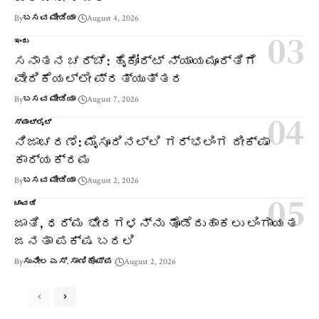
By
ಬಸವ ಮೀಡಿಯಾ
August 4, 2026
ಇಂದು
ಸನಾತನ ಚರ್ಚೆ: ಹೈಕೋರ್ಟ್ ನ್ಯಾಯಮೂರ್ತಿಗೆ
ವೇದಿಕೆಯಲ್ಲೇ ಪ್ರತ್ಯುತ್ತರ
By
ಬಸವ ಮೀಡಿಯಾ
August 7, 2026
ಸ್ಪಾಟ್‌ಲೈಟ್
ನಿಜಾಚರಣೆ: ಮೈಸೂರಿನಲ್ಲಿ ಗರ್ಭಲಿಂಗ ದೀಕ್ಷಾ
ಕಾರ್ಯಕ್ರಮ
By
ಬಸವ ಮೀಡಿಯಾ
August 2, 2026
ಚಾವಡಿ
ಜಾತಿ, ಧರ್ಮ ಭೇದಗಳನ್ನು ತೊಡೆದುಹಾಕಲು ಲಿಂಗಾಯತ
ಜನತಾ ಪಕ್ಷ ಬರಲಿ
By
ಸುನೀಲ ಎಸ್. ಸಾಣಿಕೊಪ್ಪ
August 2, 2026