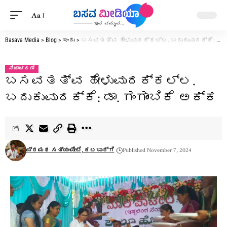
Aa
Basava Media
>
Blog
>
ಇಂದು
>
ಬಸವತತ್ವ ಹೇಳುವುದಕ್ಕಲ್ಲ.‌ ಬದುಕುವುದಕ್ಕೆ: ಡಾ. ಗಂಗಾಂಬಿಕೆ ಅಕ್ಕ
ನಿಜಾಚರಣೆ
ಬಸವತತ್ವ ಹೇಳುವುದಕ್ಕಲ್ಲ.‌
ಬದುಕುವುದಕ್ಕೆ: ಡಾ. ಗಂಗಾಂಬಿಕೆ ಅಕ್ಕ
ಪ್ರಮಥ ಸತ್ಯಂಪೇಟೆ, ಕಲಬುರ್ಗಿ
Published November 7, 2024