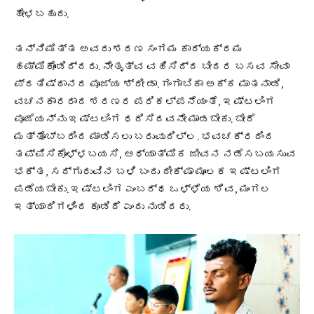
ಹೇಳಬಹುದು.
ತನ್ನಿಮಿತ್ತ ಅವರು ಶರಣ ಸಂಗಮ ಕಾರ್ಯಕ್ರಮ
ಹಮ್ಮಿಕೊಂಡಿದ್ದರು. ನೇತೃತ್ವ ವಹಿಸಿದ್ದ ಬೀದರ ಬಸವ ಸೇವಾ
ಪ್ರತಿಷ್ಠಾನದ ಪೂಜ್ಯ ಶ್ರೀ ಡಾ. ಗಂಗಾಬಿಕಾ ಅಕ್ಕ ಮಾತನಾಡಿ,
ವಚನಕಾರರಾದ ಶರಣರ ಪರಿಕಲ್ಪನೆಯಂತೆ, ಇಷ್ಟಲಿಂಗ
ಪೂಜೆಯನ್ನು ಇಷ್ಟಲಿಂಗ ಧರಿಸಿದವನೇ ಮಾಡಬೇಕು. ಬೇರೆ
ಮತ್ತೊಬ್ಬರಿಂದ ಮಾಡಿಸಲು ಬರುವುದಿಲ್ಲ. ಭವಚಕ್ರದಿಂದ
ತಪ್ಪಿಸಿಕೊಳ್ಳಬಯಸಿ, ಆಧ್ಯಾತ್ಮಿಕ ಜೀವನ ನಡೆಸಬಯಸುವ
ಭಕ್ತ, ಸದ್ಗುರುವಿನ ಬಳಿ ಬಂದು ದೀಕ್ಷಾ ಮೂಲಕ ಇಷ್ಟಲಿಂಗ
ಪಡೆಯಬೇಕು. ಇಷ್ಟಲಿಂಗ ಎಂಬರ್ಥ ಒಳ್ಳೆಯ ಶಿವ, ಮಂಗಲ
ಇತ್ಯಾದಿಗಳಿಂದ ಕೂಡಿದೆ ಎಂದು ನುಡಿದರು.