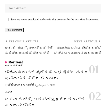
Save my name, email, and website in this browser for the next time I comment.
PREVIOUS ARTICLE
NEXT ARTICLE
ಆರ್.ಕೆ. ಹುಡಗಿ, ರಂಜಾನ್‌ ದರ್ಗಾಗೆ
ರಾಯಚೂರು ಬಸವ ಕೇಂದ್ರದಲ್ಲಿ
ಸಾಹಿತ್ಯ ಅಕಾಡೆಮಿ ಪ್ರಶಸ್ತಿ
ಚನ್ನಬಸವಣ್ಣನವರ ಜಯಂತಿ
Most Read
ಶರಣ ಚರಿತ್ರೆ
ಲಿಂಗಾಯತದಲ್ಲಿ ವೈದಿಕತೆ ಒಳಹೊಕ್ಕ ನಂತರ
ಇಷ್ಟಲಿಂಗ ತೆಗೆದ ಶರಣರು
By
ಪ್ರೊ ಎಂ ಎಂ ಕಲಬುರ್ಗಿ
August 3, 2026
ಚರ್ಚೆ
ಬಸವ ಶಕ್ತಿ: ಆಗಸ್ಟ್ 8, 9 ಗದಗದಲ್ಲಿ
ಎರಡನೇ ಶಿಬಿರ