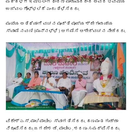
ಮಕ್ಕಳಿಗೆ ಇಷ್ಟಲಿಂಗ ಧಾರಣೆ ಮಾಡುವುದರಿಂದ ಅವರ ಭವಿಷ್ಯ
ಉಜ್ವಲಗೊಳ್ಳಲಿದೆ ಎಂದು ತಿಳಿಸಿದರು.
ಮುಖ್ಯ ಅತಿಥಿಯಾಗಿ ವಚನ ಮೂರ್ತಿ ಪೂಜ್ಯ ಶ್ರೀ ಗುಂಡಯ್ಯ
ಸ್ವಾಮಿ ನವಣಿ (ಮುನ್ನಳ್ಳಿ ) ಆಗಮಿಸಿ ಆಶೀರ್ವಚನ ನೀಡಿದರು.
ವಿರೇಶ್ ಎಸ್. ಮಾಲಿಪಾಟೀಲ ಸ್ವಾಗತಿಸಿದರು. ಹಣಮಂತ ಗುಡ್ಡಾ
ನಿರೂಪಿಸಿದರು. ಜಗದೀಶ ಡಿ. ಪಾಟೀಲ. ಶರಣು ಸಮರ್ಪಿಸಿದರು.