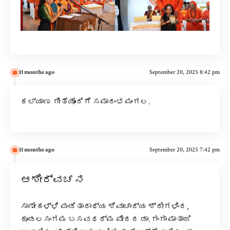
11 months ago
September 20, 2025 8:42 pm
ಕಲ್ಯಾಣ ಗೀತೆಯೊಂದಿಗೆ ಸಮಾರಂಭ ಮಂಗಲ.
11 months ago
September 20, 2025 7:42 pm
ಆಶೀರ್ವಚನ
ಸಾಣೇಹಳ್ಳಿ ಪಂಡಿತಾರಾಧ್ಯ ಶಿವಾಚಾರ್ಯ ಶ್ರೀಗಳಿಂದ,
ಕೂಡಲಸಂಗಮ ಬಸವಧರ್ಮ ಪೀಠದ ಡಾ. ಗಂಗಾ ಮಾತಾಜಿ