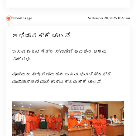
11 months ago
September 20, 2025 11:27 am
ಅಭಿಯಾನಕ್ಕೆ ಚಾಲನೆ
ಬಸವ ಮರುಳಸಿದ್ದ ಸ್ವಾಮೀಜಿ ಅವರಿಂದ ಆಶಯ
ನುಡಿಗಳು.
ಪೂಜ್ಯರು ಹಾಗೂ ಗಣ್ಯರಿಂದ ಬಸವ ಭಾವಚಿತ್ರಕ್ಕೆ
ಪುಷ್ಪಾರ್ಪಣೆ ಮಾಡಿ ಕಾರ್ಯಕ್ರಮಕ್ಕೆ ಚಾಲನೆ.