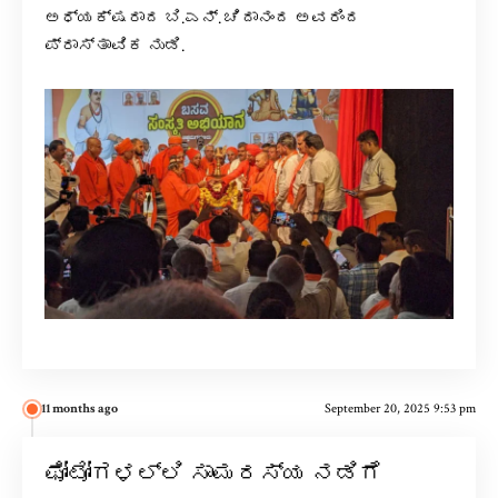
ಅಧ್ಯಕ್ಷರಾದ ಬಿ.ಎನ್. ಚಿದಾನಂದ ಅವರಿಂದ
ಪ್ರಾಸ್ತಾವಿಕ ನುಡಿ.
11 months ago
September 20, 2025 9:53 pm
ಫೋಟೋಗಳಲ್ಲಿ ಸಾಮರಸ್ಯ ನಡಿಗೆ