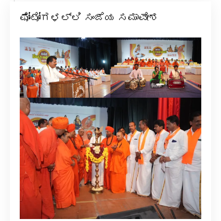
ಫೋಟೋಗಳಲ್ಲಿ ಸಂಜೆಯ ಸಮಾವೇಶ