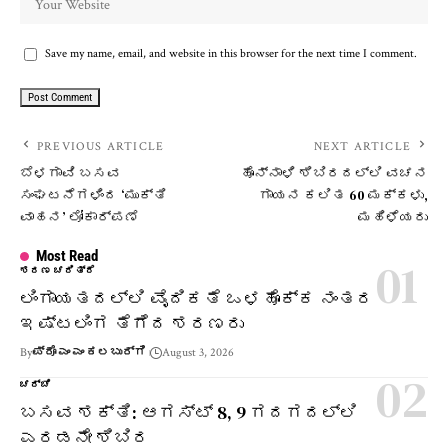
Save my name, email, and website in this browser for the next time I comment.
PREVIOUS ARTICLE
NEXT ARTICLE
ಬೆಳಗಾವಿ ಬಸವ
ಹೊನ್ನಾಳಿ ಶಿಬಿರದಲ್ಲಿ ವಚನ
ಸಂಘಟನೆಗಳಿಂದ ‘ಮುಕ್ತಿ
ಗಾಯನ ಕಲಿತ 60 ಮಕ್ಕಳು,
ವಾಹನ’ ಲೋಕಾರ್ಪಣೆ
ಮಹಿಳೆಯರು
Most Read
ಶರಣ ಚರಿತ್ರೆ
ಲಿಂಗಾಯತದಲ್ಲಿ ವೈದಿಕತೆ ಒಳಹೊಕ್ಕ ನಂತರ
ಇಷ್ಟಲಿಂಗ ತೆಗೆದ ಶರಣರು
By
ಪ್ರೊ ಎಂ ಎಂ ಕಲಬುರ್ಗಿ
August 3, 2026
ಚರ್ಚೆ
ಬಸವ ಶಕ್ತಿ: ಆಗಸ್ಟ್ 8, 9 ಗದಗದಲ್ಲಿ
ಎರಡನೇ ಶಿಬಿರ