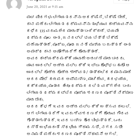
June 20, 2025 at 9:15 am
ಪಂಚ ಪೀಠಗಳು ಲಿಂಗಾಯತರನ್ನು ಆಕರ್ಷಿಸಿ, ಬಿಕ್ಷೆ ಬೇಡಿ,
ದಾನ ಪಡೆದು ಲಿಂಗಾಯತ ಧರ್ಮವನ್ನು ತುಳಿಯುವ ಕಾರ್ಯವನ್ನು
ಕಳೆದ 135 ವರುಷದಿಂದ ಮಾಡುತ್ತಾ ಬಂದಿದ್ದಾರೆ. ಭಯವೇ
ಧರ್ಮದ ಮೂಲ ಅಂತ, ಜನರಲ್ಲಿ ಭಯ ಬಿತ್ತಿ ಬಿಕ್ಷೆ
ಪಡೆಯುತ್ತಾರೆ. ಮೂರ್ಖ, ಮೂಢ ಜನತೆ ಪುಣ್ಯ ಬರುತ್ತದೆ ಅಂತ
ಅಪಾರ್ಥ ದಾನ ಆಯೋಗ್ಯರಿಗೆ ಕೊಡುತ್ತಾರೆ.
ಅವರ ಕಾರ್ಯಕ್ರಮಕ್ಕೆ ಯಾವುದೇ ಅಡಚಣೆ ಮಾಡಬಾರದು.
ಯಾವ ಊರಲ್ಲಿ ಅಡ್ಡ ಪಲ್ಲಕ್ಕಿ ಇಟ್ಟು ಕೊಳ್ಳಬಹುದೋ ಆ
ಊರಲ್ಲಿ ದೊಡ್ಡ ದೊಡ್ಡ ಶಾಶ್ವತ/ ತಾತ್ಕಾಲಿಕ ಕಮಾನು ಮಾಡಿ
ಆದರ ಮೇಲೆ ಹಡಪದ ಅಪ್ಪಣ್ಣ, ಮಾಚಿದೇವ, ಹರಳಯ್ಯ,
ಕಕ್ಕಯ್ಯ, ಮುಂತಾದ ಹಿಂದೂ ಧರ್ಮದ ದಲಿತ ವರ್ಗದಿಂದ ಬಂದು
ಲಿಂಗಾಯತ ಧರ್ಮ ಕಟ್ಟಿದ ಪೂಜ್ಯ ಶರಣರ ಮೂರ್ತಿ ನಿರ್ಮಾಣ
ಮಾಡಬೇಕು.
ಆದರ ಕೆಳಗೆ ಇವರ ಅಡ್ಡ ಪಲ್ಲಕ್ಕಿ ಉತ್ಸವ ದಾಟಲಿ.
ಆಗ ಲಿಂಗಾಯತರಿಗೆ ಇವರು ಶಿವಶರಣರಿಗೆ ಕೊಡುವ ಗೌರವ
ಗೊತ್ತಾಗುತ್ತದೆ. ಇವರ ಬಣ್ಣ ಹೊರಬೀಳುತ್ತದೆ. ಒಂದು
ರಸ್ತೆ ಉಳಿಯದಂತೆ ಸ್ಥಳೀಯ ಗ್ರಾಮ ಸಭೆ, ನಗರ ಸಭೇ
ಅನುಮತಿ ಪಡೆದು ಶರಣರ ಮೂರ್ತಿ ಸ್ಥಾಪನೆ ಆಗಲಿ.