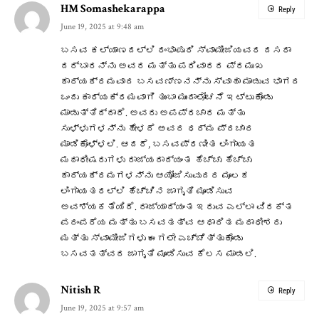
HM Somashekarappa
Reply
June 19, 2025 at 9:48 am
ಬಸವ ಕಲ್ಯಾಣದಲ್ಲಿ ರಂಭಾಪುರಿ ಸ್ವಾಮೀಜಿಯವರ ದಸರಾ
ದರ್ಬಾರನ್ನು ಅವರ ಮತ್ತು ಪರಿವಾರದ ಪ್ರಮುಖ
ಕಾರ್ಯಕ್ರಮವಾದ ಬಸವಣ್ಣನನ್ನು ಸ್ವಾಹಾ ಮಾಡುವ ಭಾಗದ
ಒಂದು ಕಾರ್ಯಕ್ರಮವಾಗಿ ತುಂಬಾ ಮುಂದಾಲೋಚನೆ ಇಟ್ಟುಕೊಂಡು
ಮಾಡುತ್ತಿದ್ದಾರೆ. ಅವರು ಅಪಪ್ರಚಾರ ಮತ್ತು
ಸುಳ್ಳುಗಳನ್ನು ಹೇಳದೆ ಅವರ ಧರ್ಮ ಪ್ರಚಾರ
ಮಾಡಿಕೊಳ್ಳಲಿ. ಆದರೆ, ಬಸವಪ್ರಣೀತ ಲಿಂಗಾಯತ
ಮಠಾಧೀಷರುಗಳು ರಾಜ್ಯದಾದ್ಯಂತ ಹೆಚ್ಚು ಹೆಚ್ಚು
ಕಾರ್ಯಕ್ರಮಗಳನ್ನು ಆಯೋಜಿಸುವುದರ ಮೂಲಕ
ಲಿಂಗಾಯತರಲ್ಲಿ ಹೆಚ್ಚಿನ ಜಾಗೃತಿ ಮೂಡಿಸುವ
ಅವಶ್ಯಕತೆಯಿದೆ. ರಾಜ್ಯಾದ್ಯಂತ ಇರುವ ಎಲ್ಲಾ ವಿರಕ್ತ
ಪರಂಪರೆಯ ಮತ್ತು ಬಸವತತ್ವ ಆಧಾರಿತ ಮಠಾಧೀಶರು
ಮತ್ತು ಸ್ವಾಮೀಜಿಗಳು ಈಗಲೇ ಎಚ್ಚೆತ್ತುಕೊಂಡು
ಬಸವತತ್ವದ ಜಾಗೃತಿ ಮೂಡಿಸುವ ಕೆಲಸ ಮಾಡಲಿ.
Nitish R
Reply
June 19, 2025 at 9:57 am