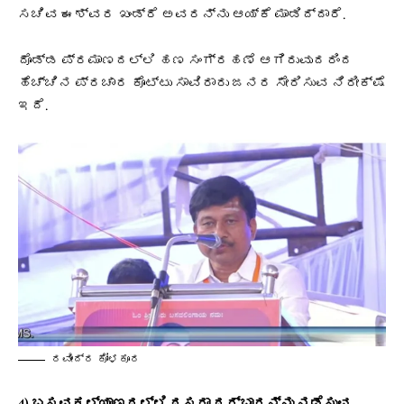
ಸಚಿವ ಈಶ್ವರ ಖಂಡ್ರೆ ಅವರನ್ನು ಆಯ್ಕೆ ಮಾಡಿದ್ದಾರೆ.
ದೊಡ್ಡ ಪ್ರಮಾಣದಲ್ಲಿ ಹಣ ಸಂಗ್ರಹಣೆ ಆಗಿರುವುದರಿಂದ
ಹೆಚ್ಚಿನ ಪ್ರಚಾರ ಕೊಟ್ಟು ಸಾವಿರಾರು ಜನರ ಸೇರಿಸುವ ನಿರೀಕ್ಷೆ
ಇದೆ.
ರವೀಂದ್ರ ಕೋಳಕೂರ
4) ಬಸವಕಲ್ಯಾಣದಲ್ಲಿ ದಸರಾ ದರ್ಬಾರನ್ನು ನಡೆಸುವ