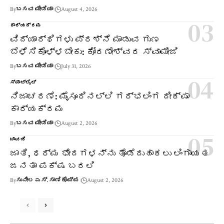
By
ಬಸವ ಮೀಡಿಯಾ
August 4, 2026
ಕಾರ್ಯಕ್ರಮ
ವಿದ್ಯಾರ್ಥಿಗಳು ಪ್ರಶ್ನೆ ಮಾಡುವ ಗುಣ
ಬೆಳೆಸಿಕೊಳ್ಳಬೇಕು: ಕೋರಣೇಶ್ವರ ಸ್ವಾಮೀಜಿ
By
ಬಸವ ಮೀಡಿಯಾ
July 31, 2026
ಸ್ಪಾಟ್‌ಲೈಟ್
ನಿಜಾಚರಣೆ: ಮೈಸೂರಿನಲ್ಲಿ ಗರ್ಭಲಿಂಗ ದೀಕ್ಷಾ
ಕಾರ್ಯಕ್ರಮ
By
ಬಸವ ಮೀಡಿಯಾ
August 2, 2026
ಚಾವಡಿ
ಜಾತಿ, ಧರ್ಮ ಭೇದಗಳನ್ನು ತೊಡೆದುಹಾಕಲು ಲಿಂಗಾಯತ
ಜನತಾ ಪಕ್ಷ ಬರಲಿ
By
ಸುನೀಲ ಎಸ್. ಸಾಣಿಕೊಪ್ಪ
August 2, 2026