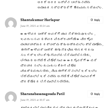
ಆದರೆ ಅದರ ಖರ್ಚಿನ ಬಾಬ್ತು ನಮ್ಮ
ಅಮಾಯಕ ಸದ್ಭಕ್ತರಿಗೆ ಹೇರುವುದು ಸರಿಯಲ್ಲ.
Shantakumar Harlapur
Reply
June 19, 2025 at 10:24 am
ಈ ಈಶ್ವರ ಖಂಡ್ರೆ ಅವರಿಗೆ ಯಾವ ಸಿಧ್ದಾಂತವೂ ಇಲ್ಲ ,
ಇವರು ಬಸವ ತತ್ವದ ವಿರುದ್ದವಾಗಿಯೇ ಈ ವೀರಶೈವ
ಪಂಚಾಚಚಾರ್ಯರ ದರ್ಬಾರ್ ಮತ್ತು ಅಡ್ಡಪಲ್ಲಕ್ಜಿ ಮಾಡೋದು ,
ಹಾಗಾಗಿ ಈಶ್ವರ್ ಖಂಡ್ರೆ ಹಾಗೂ ಸ್ಥಳೀಯ ಶಾಸಕ ಶರಣು
ಸಲಗರ್ ಇಬ್ಬರಿಗೂ ಸ್ವಲ್ಪ ಬಿಸಿ ಮುಟ್ಟಿಸಬೇಕು ,
ಲಿಂಗಾಯತ ಅಸ್ಮಿತೆ ವಿರೋಧಿಸುವ ಈ ಈರಸೈವರಿಗೆ ಈ ಪರಿ
ಪ್ರಚಾರ ಸಲ್ಲದು ಎಂದು ಬಹಿರಂಗ ವಿರೋಧ
ವ್ಯಕ್ತಪಡುಸಬೇಕು , ನೀವು ಕಾಂಗ್ರೆಸ್ ನಲ್ಲಿ ಇರಿ ಇಲ್ಲ
ಬಿಜೆಪಿಯಲ್ಲಿ ಇರಿ ನಮ್ಮ ಅಸ್ಮಿತೆ ವಿರೋಧಿಸುವವರಿಗೆ
ಪ್ರತಿರೋಧದ ಬಿಸಿ ಮುಟ್ಟಿಸಲೇಬೇಕು.
Sharanabasanagouda Patil
Reply
June 19, 2025 at 10:37 am