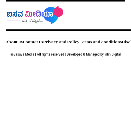
About Us
Contact Us
Privacy and Policy
Terms and conditions
Disc
©Basava Media | All rights reserved | Developed & Managed by
Infin Digital