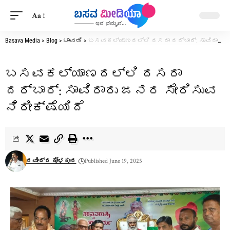
Aa
Basava Media
>
Blog
>
ಚಾವಡಿ
>
ಬಸವಕಲ್ಯಾಣದಲ್ಲಿ ದಸರಾ ದರ್ಬಾರ್: ಸಾವಿರಾರು ಜನರ ಸೇರಿಸುವ ನಿರೀಕ್ಷೆಯಿದೆ
ಬಸವಕಲ್ಯಾಣದಲ್ಲಿ ದಸರಾ
ದರ್ಬಾರ್: ಸಾವಿರಾರು ಜನರ ಸೇರಿಸುವ
ನಿರೀಕ್ಷೆಯಿದೆ
ರವೀಂದ್ರ ಕೋಳಕೂರ
Published June 19, 2025