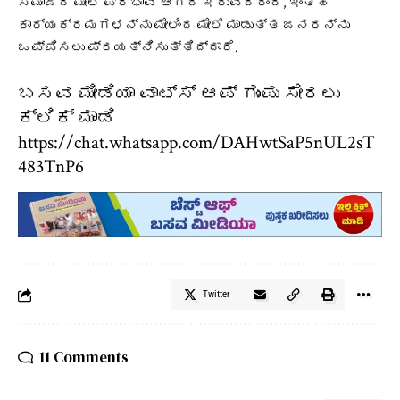
ಸಮಾಜದ ಮೇಲೆ ಪ್ರಭಾವ ಆಗದೆ ಇರುವದರಿಂದ, ಇಂತಹ
ಕಾರ್ಯಕ್ರಮಗಳನ್ನು ಮೇಲಿಂದ ಮೇಲೆ ಮಾಡುತ್ತ ಜನರನ್ನು
ಒಪ್ಪಿಸಲು ಪ್ರಯತ್ನಿಸುತ್ತಿದ್ದಾರೆ.
ಬಸವ ಮೀಡಿಯಾ ವಾಟ್ಸ್ ಆಪ್ ಗುಂಪು ಸೇರಲು
ಕ್ಲಿಕ್ ಮಾಡಿ
https://chat.whatsapp.com/DAHwtSaP5nUL2sT
483TnP6
Twitter
11 Comments