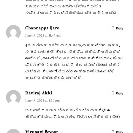
ರಾಜ್ಯದಲ್ಲಿ ಪಂಚಪೀಠಗಳ ಪ್ರಭಾವ ಕುಸಿಯುತ್ತಿರುವ ಈ
ಸಮಯದಲ್ಲಿ ಅವರು ತಮ್ಮ ಜಿಡ್ಡು ಗಟ್ಟಿದ
ಸಂಪ್ರದಾಯವನ್ನು ಉಳಿಸಿಕೊಳ್ಳುವ ಪ್ರಯತ್ನ ಅಷ್ಟೆ.
Channappa ijare
Reply
June 19, 2025 at 11:47 am
4 ಮಹನೀಯರು ತಮ್ಮ ಮನದ ಮಾತು, ಮತ್ತು ವಿಚಾರ ಸೂಕ್ತ.
ಸಂಗೀತ ಒಂದು ಕಲೆ. ಕೇವಲ ಸಾಹಿತ್ಯ ಪರಿಷತ್ ಅಡಿಯಲ್ಲಿ
ಮಾಡಿದರೆ, ಪಂಚಪೀಠ್ ದವರ ಪ್ರಭಾವ ಕುಗ್ಗಬಹುದು. ಕೇವಲ
ಪ್ರಸಕ್ತ ಸರಕಾರ ಬಳಸಿ, ಹಣ ವಸೂಲಿ ಮಾಡುವ ವಿಧಾನ
ವಾಸ್ತವ. ಗುಲಾಮಗಿರಿಯನ್ನು ಮತ್ತು ಜಾತಿ ವ್ಯವಸ್ಥೆ
ಆಧಾರಿತ ಕಾರ್ಯಕ್ರಮ ವಾಗಲಿದೆ.
Raviraj Akki
Reply
June 19, 2025 at 1:50 pm
ಬಸವಾದಿ ಶರಣರ ಚಿಂತಕರು ವಿರಕ್ತ ಮಠಗಳು ಈ
ಕಾರ್ಯಕ್ರಮವನ್ನು ಅಸಪಾಲಗೊಳಿಸಲು ಸಿದ್ಧರಾಗಬೇಕು
Virupaxi Bevoor
Reply