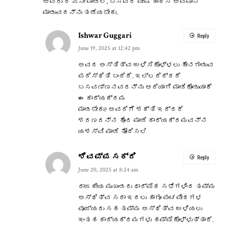
ಅವರು ರ ಏನೇ ಮಾಡಲಿ, ಬಸವರ ವೇಷ ಹಾಕಿಸಿ ಅವಮಾನ
ಮಾಡುವದನ್ನು ತಡೆಯಬೇಕು.
Ishwar Guggari
Reply
June 19, 2025 at 12:42 pm
ಅವರ ಅಸ್ತಿತ್ವ ಉಳಿಸಿಕೊಳ್ಳಲು ಹೇನಗಾಡುವ
ಪರಿಸ್ಥಿತಿ ಬಂದಿದೆ. ಇಲ್ಲದಿದ್ದರೆ
ಬಸವಣ್ಣನವರನ್ನು ಆದಿಯಾಗಿ ಮಾಡಿಕೊಂಡುಯಾಕೆ
ಈ ಕಾರ್ಯಕ್ರಮ
ಮಾಡಬೇಕು? ಅವರಿಗೆ ಶಕ್ತಿ ಇದ್ದರೆ
ಶರಣರನ್ನ ಹೊರ ಮಾಡಿ ಕಾರ್ಯಕ್ರಮವನ್ನ
ಯಶಸ್ವಿ ಮಾಡಿ ತೋರಿಸಲಿ
ಶಿವಪ್ಪ ಸಕ್ರಿ
Reply
June 20, 2025 at 8:24 am
ರಾಜಕೀಯ ಮುಖಂಡರು ಧಾರ್ಮಿಕ ಸಭೆಗಳಿಂದ ತಮ್ಮ
ಅಸ್ಥಿತ್ವ ಸದಾ ಇರಲು ಹಾಗೂ ಪಂಚಪೀಠಗಳ
ಪೂಜ್ಯರು ಸಹ ತಮ್ಮ ಅಸ್ಥಿತ್ವ ಉಳಿಯಲು
ಇಂತಹ ಕಾರ್ಯಕ್ರಮಗಳು ಹಮ್ಮಿಕೊಳ್ಳುತ್ತಾರೆ.