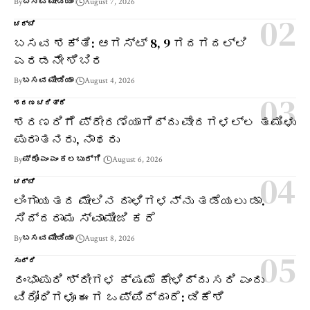
By
ಬಸವ ಮೀಡಿಯಾ
August 7, 2026
ಚರ್ಚೆ
ಬಸವ ಶಕ್ತಿ: ಆಗಸ್ಟ್ 8, 9 ಗದಗದಲ್ಲಿ
ಎರಡನೇ ಶಿಬಿರ
By
ಬಸವ ಮೀಡಿಯಾ
August 4, 2026
ಶರಣ ಚರಿತ್ರೆ
ಶರಣರಿಗೆ ಪ್ರೇರಣೆಯಾಗಿದ್ದು ವೇದಗಳಲ್ಲ ತಮಿಳು
ಪುರಾತನರು, ನಾಥರು
By
ಪ್ರೊ ಎಂ ಎಂ ಕಲಬುರ್ಗಿ
August 6, 2026
ಚರ್ಚೆ
ಲಿಂಗಾಯತದ ಮೇಲಿನ ದಾಳಿಗಳನ್ನು ತಡೆಯಲು ಡಾ.
ಸಿದ್ದರಾಮ ಸ್ವಾಮೀಜಿ ಕರೆ
By
ಬಸವ ಮೀಡಿಯಾ
August 8, 2026
ಸುದ್ದಿ
ರಂಭಾಪುರಿ ಶ್ರೀಗಳ ಕ್ಷಮೆ ಕೇಳಿದ್ದು ಸರಿ ಎಂದು
ವಿರೋಧಿಗಳೂ ಈಗ ಒಪ್ಪಿದ್ದಾರೆ: ಡಿಕೆಶಿ