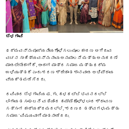
ಬೆಳಗಾವಿ
ಧರ್ಮವನ್ನು ಪೂಜ್ಯನೀಯಗೊಳಿಸಲು ಮೂಲಕಾರಣ ಆಗಿರುವ
ವಚನ ಸಾಹಿತ್ಯವನ್ನು ನಾವು ಅನುಪಾಲನೆ ಮತ್ತು ಅನುಕರಣೆ
ಮಾಡಲೇಬೇಕಾಗಿದೆ, ಅಂದಾಗ ಮಾತ್ರ ಸಮಾಜ ಮತ್ತು ಧರ್ಮ
ಉಳಿಯುತ್ತದೆ ಎಂದು ಶರಣ ಶ್ರೀಕಾಂತ ಶಾನವಾಡ ಅಭಿಪ್ರಾಯ
ವ್ಯಕ್ತಪಡಿಸಿದರು.
ರವಿವಾರ ಬೆಳಗಾವಿಯ ಫ. ಗು. ಹಳಕಟ್ಟಿ ಭವನದಲ್ಲಿ
ಲಿಂಗಾಯತ ಸಂಘಟನೆ ವತಿಯಿಂದ ಹಮ್ಮಿಕೊಳ್ಳಲಾದ ಶ್ರಾವಣ
ಸತ್ಸಂಗ ಕಾರ್ಯಕ್ರಮದಲ್ಲಿ, ‘ಶರಣರ ತತ್ವಗಳು ಮತ್ತು
ಸಮಾಜ’ ವಿಷಯವಾಗಿ ಮಾತನಾಡಿದರು.