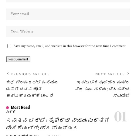
Save my name, email, and website in this browser for the next time I comment.
PREVIOUS ARTICLE
NEXT ARTICLE
ಗುಳೆ ಗ್ರಾಮದಲ್ಲಿ ಮನೆಯಿಂದ
ಇಷ್ಟಲಿಂಗ ಪೂಜೆಯಿಂದ ಮಾತ್ರ
ಮನೆಗೆ ವಚನ ಜೋತಿ
ನಿಜ ಸುಖ ಸಾಧ್ಯ: ಪ್ರಭುದೇವ
ಕಾರ್ಯಕ್ರಮಕ್ಕೆ ಚಾಲನೆ
ಸ್ವಾಮೀಜಿ
Most Read
ಸುದ್ದಿ
ಸನಾತನ ಚರ್ಚೆ: ಹೈಕೋರ್ಟ್ ನ್ಯಾಯಮೂರ್ತಿಗೆ
ವೇದಿಕೆಯಲ್ಲೇ ಪ್ರತ್ಯುತ್ತರ