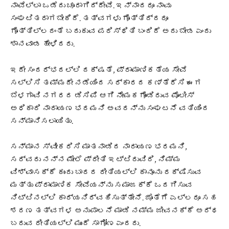
ನಾವೆಲ್ಲಾ ಒಡೆದು ಚೂರಾಗಿದ್ದೇವೆ. ಇನ್ನಾದರೂ ನಾವು
ಸಂಘಟಿತರಾಗಬೇಕಿದೆ. ತತ್ವಗಳು ಗೊತ್ತಿದ್ದರೂ
ಗೊತ್ತಿಲ್ಲದಂತೆ ಬದುಕುವ ಪರಿಸ್ಥಿತಿ ಬಂದಿದೆ ಅದು ಬೇಡ ಎಂದು
ಶಾನವಾಡ ಹೇಳಿದರು.
ಇದೇ ಸಂದರ್ಭದಲ್ಲಿ ದಕ್ಷತೆ, ಪ್ರಾಮಾಣಿಕತೆಯ ಸೇವೆ
ಸಲ್ಲಿಸಿ ತಮ್ಮದೇ ನಡೆಯಿಂದ ಸರ್ಕಾರದ ಕಣ್ತೆರೆಸಿ ಈಗ
ಬೆಳಗಾವಿ ನಗರದ ಡಿಸಿಪಿ ಆಗಿ ನೇಮಕಗೊಂಡಿರುವ ಪೊಲೀಸ್
ಅಧಿಕಾರಿ ನಾರಾಯಣ ಭರಮನಿ ಅವರನ್ನು ಸಂಘಟನೆ ವತಿಯಿಂದ
ಸನ್ಮಾನಿಸಲಾಯಿತು.
ಸನ್ಮಾನ ಸ್ವೀಕರಿಸಿ ಮಾತನಾಡಿದ ನಾರಾಯಣ ಭರಮನಿ,
ಸರ್ವರು ನನ್ನ ಮೇಲೆ ಪ್ರೀತಿ ಇಟ್ಟಿರುವಿರಿ, ನಿಮ್ಮ
ವಿಶ್ವಾಸಕ್ಕೆ ಕುಂದು ಬಾರದ ರೀತಿಯಲ್ಲಿ ಕಾನೂನು ರಕ್ಷಿಸುವ
ಮತ್ತು ಪ್ರಾಮಾಣಿಕ ಸೇವೆಯನ್ನು ಸಮಾಜಕ್ಕೆ ಒದಗಿಸುವ
ನಿಟ್ಟಿನಲ್ಲಿ ಕಾರ್ಯನಿರ್ವಹಿಸುತ್ತೇನೆ. ಜೊತೆಗೆ ಎಲ್ಲರೂ ಸಹ
ಶರಣ ತತ್ವಗಳ ಅನುಪಾಲನೆ ಮಾಡಿ ನಮ್ಮ ಜೀವನಕ್ಕೆ ಅರ್ಥ
ಬರುವ ರೀತಿಯಲ್ಲಿ ಮುಂದೆ ಸಾಗೋಣ ಎಂದರು.