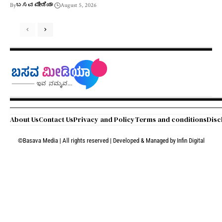
By
ಬಸವ ಮೀಡಿಯಾ
August 5, 2026
About Us
Contact Us
Privacy and Policy
Terms and conditions
Disc
©Basava Media | All rights reserved | Developed & Managed by
Infin Digital