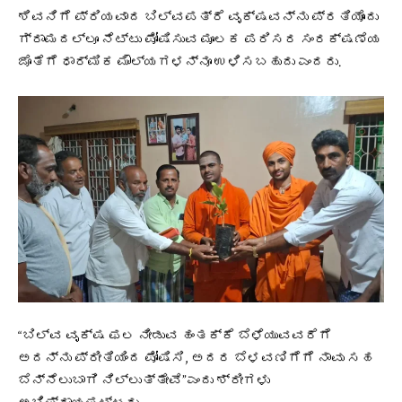
ಶಿವನಿಗೆ ಪ್ರಿಯವಾದ ಬಿಲ್ವಪತ್ರೆ ವೃಕ್ಷವನ್ನು ಪ್ರತಿಯೊಂದು
ಗ್ರಾಮದಲ್ಲೂ ನೆಟ್ಟು ಪೋಷಿಸುವ ಮೂಲಕ ಪರಿಸರ ಸಂರಕ್ಷಣೆಯ
ಜೊತೆಗೆ ಧಾರ್ಮಿಕ ಮೌಲ್ಯಗಳನ್ನೂ ಉಳಿಸಬಹುದು ಎಂದರು.
“ಬಿಲ್ವ ವೃಕ್ಷ ಫಲ ನೀಡುವ ಹಂತಕ್ಕೆ ಬೆಳೆಯುವವರೆಗೆ
ಅದನ್ನು ಪ್ರೀತಿಯಿಂದ ಪೋಷಿಸಿ, ಅದರ ಬೆಳವಣಿಗೆಗೆ ನಾವು ಸಹ
ಬೆನ್ನೆಲುಬಾಗಿ ನಿಲ್ಲುತ್ತೇವೆ”ಎಂದು ಶ್ರೀಗಳು