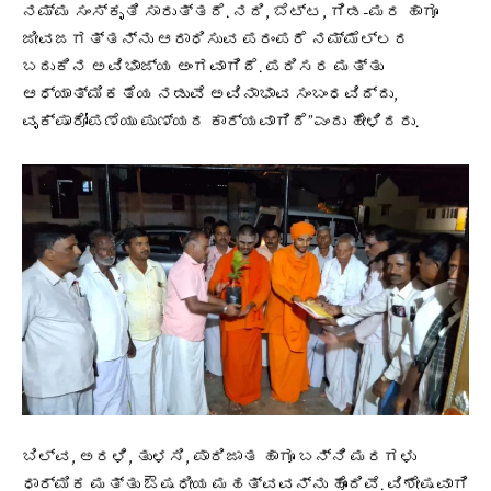
ನಮ್ಮ ಸಂಸ್ಕೃತಿ ಸಾರುತ್ತದೆ. ನದಿ, ಬೆಟ್ಟ, ಗಿಡ-ಮರ ಹಾಗೂ
ಜೀವಜಗತ್ತನ್ನು ಆರಾಧಿಸುವ ಪರಂಪರೆ ನಮ್ಮೆಲ್ಲರ
ಬದುಕಿನ ಅವಿಭಾಜ್ಯ ಅಂಗವಾಗಿದೆ. ಪರಿಸರ ಮತ್ತು
ಆಧ್ಯಾತ್ಮಿಕತೆಯ ನಡುವೆ ಅವಿನಾಭಾವ ಸಂಬಂಧವಿದ್ದು,
ವೃಕ್ಷಾರೋಪಣೆಯು ಪುಣ್ಯದ ಕಾರ್ಯವಾಗಿದೆ”ಎಂದು ಹೇಳಿದರು.
ಬಿಲ್ವ, ಅರಳಿ, ತುಳಸಿ, ಪಾರಿಜಾತ ಹಾಗೂ ಬನ್ನಿ ಮರಗಳು
ಧಾರ್ಮಿಕ ಮತ್ತು ಔಷಧೀಯ ಮಹತ್ವವನ್ನು ಹೊಂದಿವೆ. ವಿಶೇಷವಾಗಿ