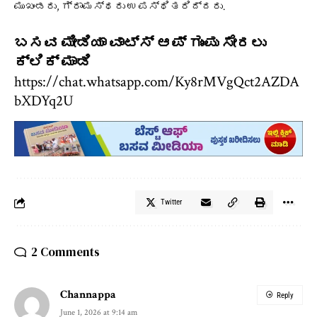
ಮುಖಂಡರು, ಗ್ರಾಮಸ್ಥರು ಉಪಸ್ಥಿತರಿದ್ದರು.
ಬಸವ ಮೀಡಿಯಾ ವಾಟ್ಸ್ ಆಪ್ ಗುಂಪು ಸೇರಲು
ಕ್ಲಿಕ್ ಮಾಡಿ
https://chat.whatsapp.com/Ky8rMVgQct2AZDA
bXDYq2U
Twitter
2 Comments
Channappa
Reply
June 1, 2026 at 9:14 am