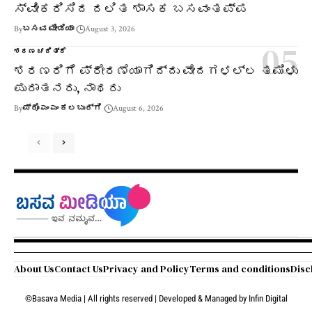
ಸ್ವೀಕರಿಸಿದ ದಲಿತ ಶಾಸಕ ಬಸವಂತಪ್ಪ
By
ಬಸವ ಮೀಡಿಯಾ
August 3, 2026
ಶರಣ ಚರಿತ್ರೆ
ಶರಣರಿಗೆ ಪ್ರೇರಣೆಯಾಗಿದ್ದು ವೇದಗಳಲ್ಲ ತಮಿಳು
ಪುರಾತನರು, ನಾಥರು
By
ಪ್ರೊ ಎಂ ಎಂ ಕಲಬುರ್ಗಿ
August 6, 2026
About Us
Contact Us
Privacy and Policy
Terms and conditions
Disc
©Basava Media | All rights reserved | Developed & Managed by
Infin Digital