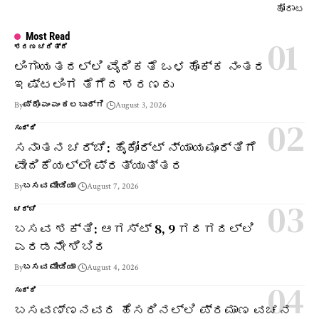
ಹೋರಾಟ
Most Read
ಶರಣ ಚರಿತ್ರೆ
ಲಿಂಗಾಯತದಲ್ಲಿ ವೈದಿಕತೆ ಒಳಹೊಕ್ಕ ನಂತರ
ಇಷ್ಟಲಿಂಗ ತೆಗೆದ ಶರಣರು
By
ಪ್ರೊ ಎಂ ಎಂ ಕಲಬುರ್ಗಿ
August 3, 2026
ಸುದ್ದಿ
ಸನಾತನ ಚರ್ಚೆ: ಹೈಕೋರ್ಟ್ ನ್ಯಾಯಮೂರ್ತಿಗೆ
ವೇದಿಕೆಯಲ್ಲೇ ಪ್ರತ್ಯುತ್ತರ
By
ಬಸವ ಮೀಡಿಯಾ
August 7, 2026
ಚರ್ಚೆ
ಬಸವ ಶಕ್ತಿ: ಆಗಸ್ಟ್ 8, 9 ಗದಗದಲ್ಲಿ
ಎರಡನೇ ಶಿಬಿರ
By
ಬಸವ ಮೀಡಿಯಾ
August 4, 2026
ಸುದ್ದಿ
ಬಸವಣ್ಣನವರ ಹೆಸರಿನಲ್ಲಿ ಪ್ರಮಾಣ ವಚನ