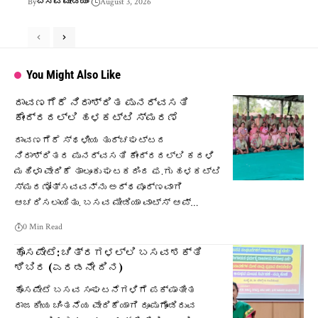
By
ಬಸವ ಮೀಡಿಯಾ
August 3, 2026
You Might Also Like
ದಾವಣಗೆರೆ ನಿರಾಶ್ರಿತ ಪುನರ್ವಸತಿ
ಕೇಂದ್ರದಲ್ಲಿ ಹಳಕಟ್ಟಿ ಸ್ಮರಣೆ
ದಾವಣಗೆರೆ ಸ್ಥಳೀಯ ತುರ್ಚಘಟ್ಟದ
ನಿರಾಶ್ರಿತರ ಪುನರ್ವಸತಿ ಕೇಂದ್ರದಲ್ಲಿ ಕದಳಿ
ಮಹಿಳಾ ವೇದಿಕೆ ತಾಲೂಕು ಘಟಕದಿಂದ ಫ.ಗು ಹಳಕಟ್ಟಿ
ಸ್ಮರಣೋತ್ಸವವನ್ನು ಅರ್ಥಪೂರ್ಣವಾಗಿ
ಆಚರಿಸಲಾಯಿತು. ಬಸವ ಮೀಡಿಯಾ ವಾಟ್ಸ್ ಆಪ್…
0 Min Read
ಹೊಸಪೇಟೆ: ಚಿತ್ರಗಳಲ್ಲಿ ಬಸವಶಕ್ತಿ
ಶಿಬಿರ (ಎರಡನೇ ದಿನ)
ಹೊಸಪೇಟೆ ಬಸವ ಸಂಘಟನೆಗಳಿಗೆ ಪಕ್ಷಾತೀತ
ರಾಜಕೀಯ ಚಿಂತನೆಯ ವೇದಿಕೆಯಾಗಿ ರೂಪುಗೊಂಡಿರುವ