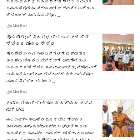
ಎರಡು ದಿನಗಳ ಬಸವ ಶಕ್ತಿ ಶಿಬಿರ ರವಿವಾರ
ಸಮಾಪ್ತಿಗೊಂಡಿತು. ವಿಶೇಷವಾಗಿ ಆಹ್ವಾನಿಸಲಾಗಿರುವ
ಶಿಬಿರಾರ್ಥಿ ಹಾಗು ಸಂಪನ್ಮೂಲ…
0 Min Read
ಹೊಸಪೇಟೆ: ಚಿತ್ರಗಳಲ್ಲಿ ಬಸವಶಕ್ತಿ
ಶಿಬಿರದ ಮೊದಲನೇ ದಿನ
ಹೊಸಪೇಟೆ ಬಸವ ಸಂಘಟನೆಗಳಿಗೆ ಪಕ್ಷಾತೀತ
ರಾಜಕೀಯ ಚಿಂತನೆಯ ವೇದಿಕೆಯಾಗಿ ರೂಪುಗೊಂಡಿರುವ
ಬಸವ ಶಕ್ತಿ ಶಿಬಿರ ಇಂದು ಶುರುವಾಯಿತು. ವಿಶೇಷವಾಗಿ
ಆಹ್ವಾನಿಸಲಾಗಿರುವ ಶಿಬಿರಾರ್ಥಿ ಹಾಗು ಸಂಪನ್ಮೂಲ
ವ್ಯಕ್ತಿಗಳಿಂದ ಲಿಂಗಾಯತ…
0 Min Read
ಕುಷ್ಟಗಿಯಲ್ಲಿ ಲಿಂಗಾಯತ ಧರ್ಮದ ವಚನ
ಮಾಂಗಲ್ಯ
ಯಲಬುರ್ಗಾ: ತಾಲೂಕಿನ ಮರಕಟ್ಟ ಗ್ರಾಮದ
ರಾಚಮ್ಮ ಹಾಗೂ ಷಣ್ಮುಖಪ್ಪ ಬಳ್ಳಾರಿ ಶರಣ
ದಂಪತಿಗಳ ಸುಪುತ್ರ ‘ಅಮರೇಶ’ ಜೊತೆ ‘ಶರಣಮ್ಮ’