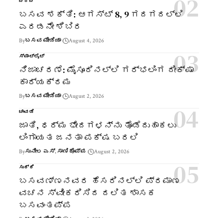
ಚರ್ಚೆ
ಬಸವ ಶಕ್ತಿ: ಆಗಸ್ಟ್ 8, 9 ಗದಗದಲ್ಲಿ
ಎರಡನೇ ಶಿಬಿರ
By
ಬಸವ ಮೀಡಿಯಾ
August 4, 2026
ಸ್ಪಾಟ್‌ಲೈಟ್
ನಿಜಾಚರಣೆ: ಮೈಸೂರಿನಲ್ಲಿ ಗರ್ಭಲಿಂಗ ದೀಕ್ಷಾ
ಕಾರ್ಯಕ್ರಮ
By
ಬಸವ ಮೀಡಿಯಾ
August 2, 2026
ಚಾವಡಿ
ಜಾತಿ, ಧರ್ಮ ಭೇದಗಳನ್ನು ತೊಡೆದುಹಾಕಲು
ಲಿಂಗಾಯತ ಜನತಾ ಪಕ್ಷ ಬರಲಿ
By
ಸುನೀಲ ಎಸ್. ಸಾಣಿಕೊಪ್ಪ
August 2, 2026
ಸುದ್ದಿ
ಬಸವಣ್ಣನವರ ಹೆಸರಿನಲ್ಲಿ ಪ್ರಮಾಣ
ವಚನ ಸ್ವೀಕರಿಸಿದ ದಲಿತ ಶಾಸಕ
ಬಸವಂತಪ್ಪ