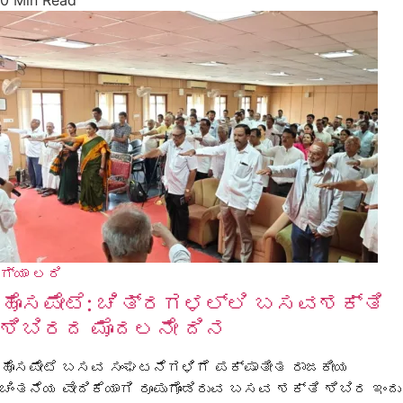
ಗ್ಯಾ ಲರಿ
ಹೊಸಪೇಟೆ: ಚಿತ್ರಗಳಲ್ಲಿ ಬಸವಶಕ್ತಿ
ಶಿಬಿರದ ಮೊದಲನೇ ದಿನ
ಹೊಸಪೇಟೆ ಬಸವ ಸಂಘಟನೆಗಳಿಗೆ ಪಕ್ಷಾತೀತ ರಾಜಕೀಯ
ಚಿಂತನೆಯ ವೇದಿಕೆಯಾಗಿ ರೂಪುಗೊಂಡಿರುವ ಬಸವ ಶಕ್ತಿ ಶಿಬಿರ ಇಂದು