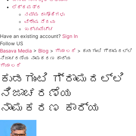
ಲೆಕ್ಕಪತ್ರ
ನಮ್ಮ ದಾಸೋಹಿಗಳು
ವಿಶೇಷ ನೆರವು
ಖರ್ಚುವೆಚ್ಚ
Have an existing account?
Sign In
Follow US
Basava Media
>
Blog
>
ಗ್ಯಾ ಲರಿ
>
ಕುಡಗುಂಟಿ ಗ್ರಾಮದಲ್ಲಿ
ನಿಜಾಚರಣೆಯ ನಾಮಕರಣ ಕಾರ್ಯ
ಗ್ಯಾ ಲರಿ
ಕುಡಗುಂಟಿ ಗ್ರಾಮದಲ್ಲಿ
ನಿಜಾಚರಣೆಯ
ನಾಮಕರಣ ಕಾರ್ಯ