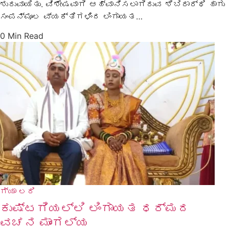
ಶುರುವಾಯಿತು. ವಿಶೇಷವಾಗಿ ಆಹ್ವಾನಿಸಲಾಗಿರುವ ಶಿಬಿರಾರ್ಥಿ ಹಾಗು
ಸಂಪನ್ಮೂಲ ವ್ಯಕ್ತಿಗಳಿಂದ ಲಿಂಗಾಯತ…
0 Min Read
ಗ್ಯಾ ಲರಿ
ಕುಷ್ಟಗಿಯಲ್ಲಿ ಲಿಂಗಾಯತ ಧರ್ಮದ
ವಚನ ಮಾಂಗಲ್ಯ