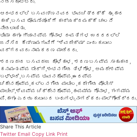
ನಡೆಸಿಕೊಟ್ಟರು.
ಆರಂಭದಲ್ಲಿ ಬಸವಣ್ಣನವರ ಭಾವಚಿತ್ರಕ್ಕೆ ಹೂ,ಹಾರ
ಹಾಕಿ,ಬಸವ ಘೋಷಣೆಯೊಂದಿಗೆ ಕಾರ್ಯಕ್ರಮಕ್ಕೆ ಚಾಲನೆ
ನೀಡಲಾಯಿತು.
ಭೀಮಾ ಹಾಗೂ ಗ್ಯಾನಪ್ಪ ಗೋನಾಳ ದಂಪತಿಗಳ ಉದರದಲ್ಲಿ
ಜನಿಸಿದ ಹೆಣ್ಣುಮಗುವಿಗೆ “ಶಿವದೀಕ್ಷಾ” ಎಂದು ಕುಟುಂಬ
ವರ್ಗದವರು ನಾಮಕರಣ ಮಾಡಿದರು.
ಶರಣರಾದ ಬಸವರಾಜ ಕೋಳಿಹಾಳ, ಶರಣಬಸಪ್ಪ ಸಾಹುಕಾರ,
ಹನುಮಂತಪ್ಪ ಬೇರ್ಗಿ,ಶಂಭನಗೌಡ ತಿಳಿಗೋಳ, ಅಮರೇಶಪ್ಪ
ಬಳ್ಳಾರಿ,ಬಸಪ್ಪ ಭುವನಕೊಪ್ಪ,ಈರಪ್ಪ
ಚಿಕೇನಕೊಪ್ಪ,ಕಲ್ಲನಗೌಡ ಪಾಟೀಲ,ಕರೇಗೌಡ ಪೋಲೀಸ್
ಪಾಟೀಲ್,ಶಿವಪ್ಪ ಚಿಕ್ಕೇನಕೊಪ್ಪ,ಹಂಪಮ್ಮ ಗೋನಾಳ, ಗಂಗಮ್ಮ
ಪಿ.ಹಾಗೂ ಎರಡು ಕುಟುಂಬದ ಬಂಧುಗಳು,ನಾಗರಿಕರು ಪಾಲ್ಗೊಂಡಿದ್ದರು.
Share This Article
Twitter
Email
Copy Link
Print