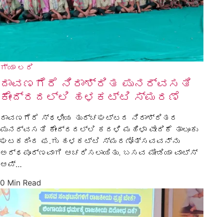
ಗ್ಯಾ ಲರಿ
ದಾವಣಗೆರೆ ನಿರಾಶ್ರಿತ ಪುನರ್ವಸತಿ
ಕೇಂದ್ರದಲ್ಲಿ ಹಳಕಟ್ಟಿ ಸ್ಮರಣೆ
ದಾವಣಗೆರೆ ಸ್ಥಳೀಯ ತುರ್ಚಘಟ್ಟದ ನಿರಾಶ್ರಿತರ
ಪುನರ್ವಸತಿ ಕೇಂದ್ರದಲ್ಲಿ ಕದಳಿ ಮಹಿಳಾ ವೇದಿಕೆ ತಾಲೂಕು
ಘಟಕದಿಂದ ಫ.ಗು ಹಳಕಟ್ಟಿ ಸ್ಮರಣೋತ್ಸವವನ್ನು
ಅರ್ಥಪೂರ್ಣವಾಗಿ ಆಚರಿಸಲಾಯಿತು. ಬಸವ ಮೀಡಿಯಾ ವಾಟ್ಸ್
ಆಪ್…
0 Min Read