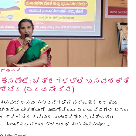
ಗ್ಯಾ ಲರಿ
ಹೊಸಪೇಟೆ: ಚಿತ್ರಗಳಲ್ಲಿ ಬಸವಶಕ್ತಿ
ಶಿಬಿರ (ಎರಡನೇ ದಿನ)
ಹೊಸಪೇಟೆ ಬಸವ ಸಂಘಟನೆಗಳಿಗೆ ಪಕ್ಷಾತೀತ ರಾಜಕೀಯ
ಚಿಂತನೆಯ ವೇದಿಕೆಯಾಗಿ ರೂಪುಗೊಂಡಿರುವ ಎರಡು ದಿನಗಳ ಬಸವ
ಶಕ್ತಿ ಶಿಬಿರ ರವಿವಾರ ಸಮಾಪ್ತಿಗೊಂಡಿತು. ವಿಶೇಷವಾಗಿ
ಆಹ್ವಾನಿಸಲಾಗಿರುವ ಶಿಬಿರಾರ್ಥಿ ಹಾಗು ಸಂಪನ್ಮೂಲ…
0 Min Read