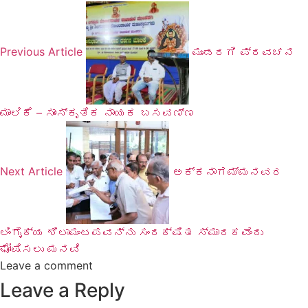
Previous Article
ಮುಂಡರಗಿ ಪ್ರವಚನ
ಮಾಲಿಕೆ – ಸಾಂಸ್ಕೃತಿಕ ನಾಯಕ ಬಸವಣ್ಣ
Next Article
ಅಕ್ಕನಾಗಮ್ಮನವರ
ಲಿಂಗೈಕ್ಯ ಶಿಲಾಮಂಟಪವನ್ನು ಸಂರಕ್ಷಿತ ಸ್ಮಾರಕವೆಂದು
ಘೋಷಿಸಲು ಮನವಿ
Leave a comment
Leave a Reply