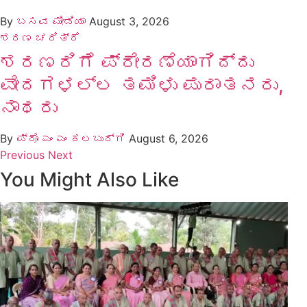
By
ಬಸವ ಮೀಡಿಯಾ
August 3, 2026
ಶರಣ ಚರಿತ್ರೆ
ಶರಣರಿಗೆ ಪ್ರೇರಣೆಯಾಗಿದ್ದು
ವೇದಗಳಲ್ಲ ತಮಿಳು ಪುರಾತನರು,
ನಾಥರು
By
ಪ್ರೊ ಎಂ ಎಂ ಕಲಬುರ್ಗಿ
August 6, 2026
Previous
Next
You Might Also Like