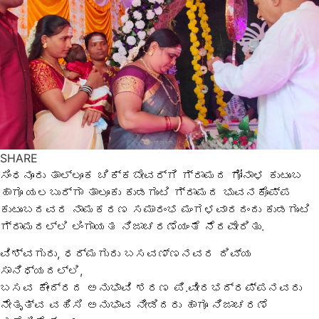
SHARE
ಸಿಂಧನೂರು ತಾಲ್ಲೂಕ ಚಿಕ್ಕಬೇವರ್ಗಿ ಗ್ರಾಮದ ಗೋನಾಳ ಕುಟುಂಬ
ಹಾಗೂ ಯಲಬುರ್ಗಾ ತಾಲೂಕು ಕುಡಗುಂಟಿ ಗ್ರಾಮದ ಭುವನಕೊಪ್ಪ
ಕುಟುಂಬದವರ ನಾಮಕರಣ ಸಮಾರಂಭ ಮಂಗಳವಾರದಂದು ಕುಡಗುಂಟಿ
ಗ್ರಾಮದಲ್ಲಿ ಲಿಂಗಾಯತ ನಿಜಾಚರಣೆಯಂತೆ ನೆರವೇರಿತು.
ವಿಶ್ವಗುರು, ಧರ್ಮಗುರು ಬಸವಣ್ಣನವರ ದಿವ್ಯ
ಸಾನಿಧ್ಯದಲ್ಲಿ,
ಬಸವ ಕೇಂದ್ರದ ಅನುಭಾವಿ ಶರಣ ಪಿ.ವೀರಭದ್ರಪ್ಪನವರು
ನೇತೃತ್ವ ವಹಿಸಿ ಅನುಭಾವ ನೀಡಿದರು ಹಾಗೂ ನಿಜಾಚರಣೆ