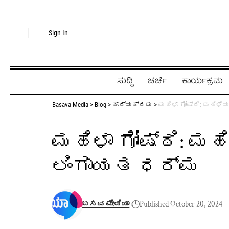
Sign In
ಸುದ್ದಿ
ಚರ್ಚೆ
ಕಾರ್ಯಕ್ರಮ
Basava Media
>
Blog
>
ಕಾರ್ಯಕ್ರಮ
>
ಮಹಿಳಾ ಗೋಷ್ಠಿ: ಮಹಿಳೆ
ಮಹಿಳಾ ಗೋಷ್ಠಿ: ಮ
ಲಿಂಗಾಯತ ಧರ್ಮ
ಬಸವ ಮೀಡಿಯಾ
Published October 20, 2024