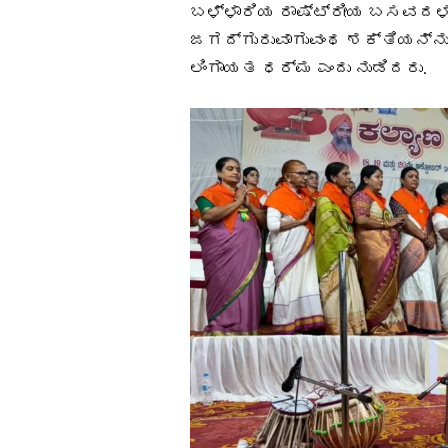
ಬಳ್ಳಾರಿಯ ರಾಷ್ಟ್ರೀಯ ಬಸವದಳದ
ಜಗದ್ಗುರುವಾಗುವಂಥ ಶಕ್ತಿಯನ್ನು
ಲಿಂಗಾಯತ ಧರ್ಮ ಎಂದು ನುಡಿದರು.