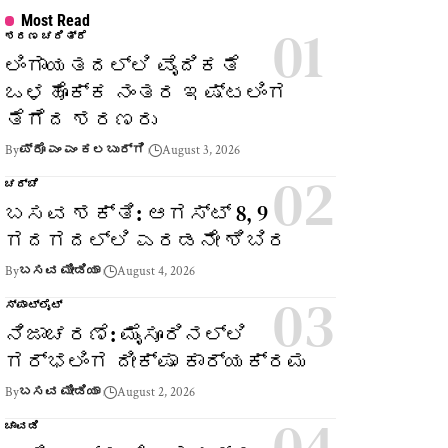
Most Read
ಶರಣ ಚರಿತ್ರೆ
ಲಿಂಗಾಯತದಲ್ಲಿ ವೈದಿಕತೆ
ಒಳಹೊಕ್ಕ ನಂತರ ಇಷ್ಟಲಿಂಗ
ತೆಗೆದ ಶರಣರು
By
ಪ್ರೊ ಎಂ ಎಂ ಕಲಬುರ್ಗಿ
August 3, 2026
ಚರ್ಚೆ
ಬಸವ ಶಕ್ತಿ: ಆಗಸ್ಟ್ 8, 9
ಗದಗದಲ್ಲಿ ಎರಡನೇ ಶಿಬಿರ
By
ಬಸವ ಮೀಡಿಯಾ
August 4, 2026
ಸ್ಪಾಟ್‌ಲೈಟ್
ನಿಜಾಚರಣೆ: ಮೈಸೂರಿನಲ್ಲಿ
ಗರ್ಭಲಿಂಗ ದೀಕ್ಷಾ ಕಾರ್ಯಕ್ರಮ
By
ಬಸವ ಮೀಡಿಯಾ
August 2, 2026
ಚಾವಡಿ