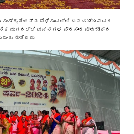
 ಸಂಸ್ಕೃತಿಯನ್ನು ಬೆಳೆಸುವಲ್ಲಿ ಬಸವಣ್ಣನವರ
ುನಿಕ ಯುಗದಲ್ಲಿ ವಚನಗಳ ಪ್ರಸಾರ ಮಾಡಬೇಕಾದ
ಎಂದು ನುಡಿದರು.