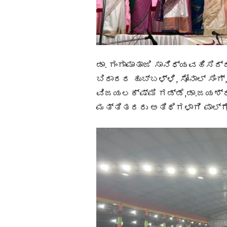
ಡಾ. ಗಂಗಾಮಾತಾಜಿ ಸಾನಿಧ್ಯವಹಿಸಿದ್ದರ
ಬಿರಾದರ ಹುಬ್ಬಳ್ಳಿ, ಸೋನಾಲ್ ಸಿಂಗ
ವಿಜಯಲಕ್ಷ್ಮಿ ಗಡ್ಡೆ,ಡಾ.ಜಯಶ್ರೀ 
ಮತ್ತಿತರರು ಅತಿಥಿಗಳಾಗಿ ಪಾಲ್ಗೊ