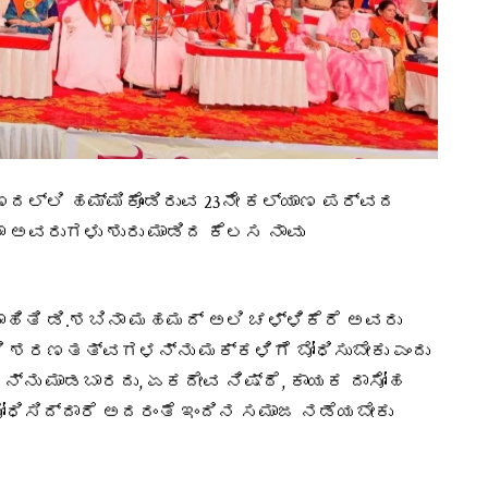
್ಲಿ ಹಮ್ಮಿಕೊಂಡಿರುವ 23ನೇ ಕಲ್ಯಾಣ ಪರ್ವದ
ತಾ ಅವರುಗಳು ಶುರು ಮಾಡಿದ ಕೆಲಸ ನಾವು
ಹಿತಿ ಡಿ.ಶಬಿನಾ ಮಹಮದ್‌ ಅಲಿ ಚಳ್ಳಿಕೆರೆ ಅವರು
ಿ ಶರಣತತ್ವಗಳನ್ನು ಮಕ್ಕಳಿಗೆ ಬೋಧಿಸುಬೇಕು ಎಂದು
ಗಳನ್ನು ಮಾಡಬಾರದು, ಏಕದೇವ ನಿಷ್ಠೆ, ಕಾಯಕ ದಾಸೋಹ
ಧಿಸಿದ್ದಾರೆ ಅದರಂತೆ ಇಂದಿನ ಸಮಾಜ ನಡೆಯಬೇಕು