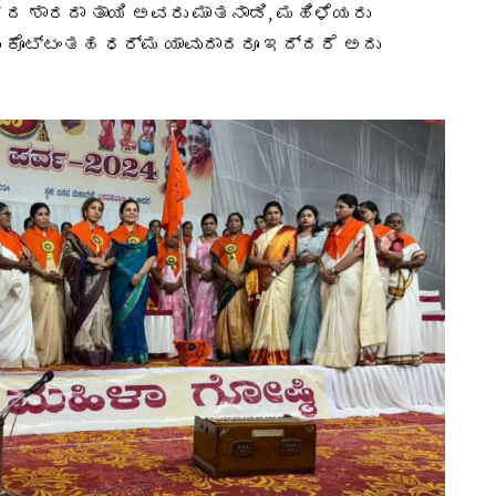
 ಶಾರದಾ ತಾಯಿ ಅವರು ಮಾತನಾಡಿ, ಮಹಿಳೆಯರು
 ಕೊಟ್ಟಂತಹ ಧರ್ಮ ಯಾವುದಾದರೂ ಇದ್ದರೆ ಅದು