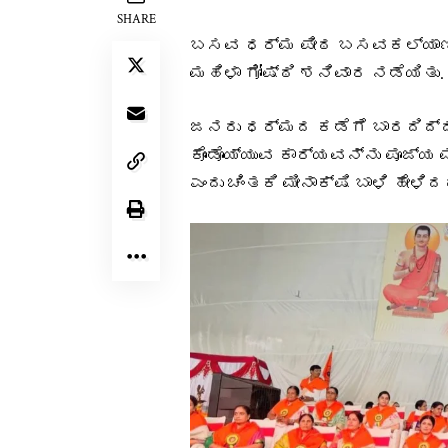
SHARE
ಬಸವ ಧರ್ಮ ಪೀಠ ಬಸವಕಲ್ಯಾಣದಲ
ಮಹಿಳಾ ಗೋಷ್ಠಿ ಶನಿವಾರ ನಡೆಯಿತು.
ಜನರು ಧರ್ಮದ ಕಡೆಗೆ ಬಾರದಿದ್
ಕೊಂಡೊಯ್ಯುವ ಕಾರ್ಯವನ್ನು ಪೂಜ್ಯ 
ಎಂದು ಚಿಂತಕಿ ಮೀನಾಕ್ಷಿ ಬಾಳಿ ಹೇಳಿದ