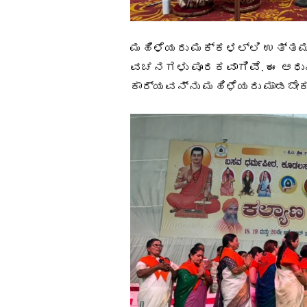
ಮಹಿಳೆಯರು ಮಕ್ಕಳಲ್ಲಿ ಉತ್ತಮ
ವಚನಗಳು ಪೂರಕವಾಗಿವೆ. ಈ ಆಧ
ಕಾರ್ಯವನ್ನು ಮಹಿಳೆಯರು ಮಾಡಬೇಕು 