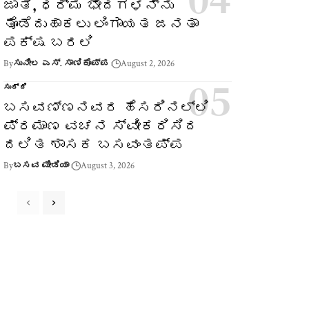
ಜಾತಿ, ಧರ್ಮ ಭೇದಗಳನ್ನು
ತೊಡೆದುಹಾಕಲು ಲಿಂಗಾಯತ ಜನತಾ
ಪಕ್ಷ ಬರಲಿ
By
ಸುನೀಲ ಎಸ್. ಸಾಣಿಕೊಪ್ಪ
August 2, 2026
ಸುದ್ದಿ
ಬಸವಣ್ಣನವರ ಹೆಸರಿನಲ್ಲಿ
ಪ್ರಮಾಣ ವಚನ ಸ್ವೀಕರಿಸಿದ
ದಲಿತ ಶಾಸಕ ಬಸವಂತಪ್ಪ
By
ಬಸವ ಮೀಡಿಯಾ
August 3, 2026