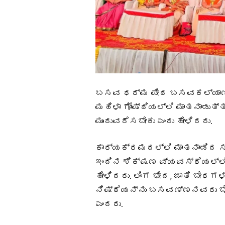
ಬಸವ ಧರ್ಮ ಪೀಠ ಬಸವಕಲ್ಯಾಣದಲ
ಮಹಿಳಾ ಗೋಷ್ಠಿಯಲ್ಲಿ ಮಾತನಾಡುತ್
ಮುಂದುವರೆಸಬೇಕು ಎಂದು ಹೇಳಿದರು.
ಕಾರ್ಯಕ್ರಮದಲ್ಲಿ ಮಾತನಾಡಿದ ಸಾ
ಇಂದಿನ ಶಿಕ್ಷಣ ವ್ಯವಸ್ಥೆಯಲ್ಲ
ಹೇಳಿದರು. ಲಿಂಗ ಭೇದ, ಜಾತಿ ಬೇಧ
ನಿಷ್ಠೆಯನ್ನು ಬಸವಣ್ಣನವರು ಬೋ
ಎಂದರು.