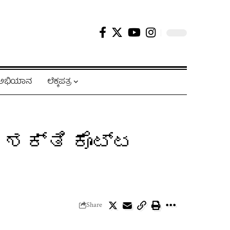
ಿ ಅಭಿಯಾನ
ಲೆಕ್ಕಪತ್ರ
 ಶಕ್ತಿ ಕೊಟ್ಟ
Share