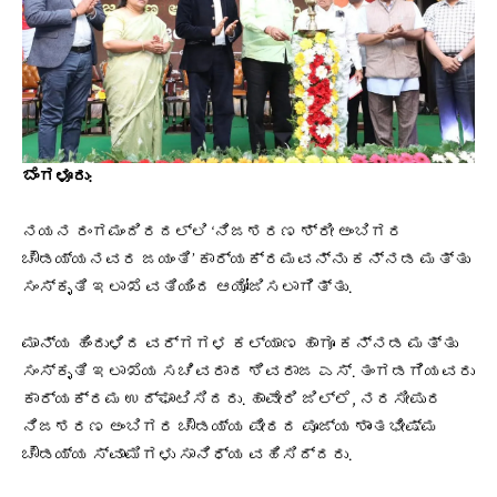
ಬೆಂಗಳೂರು:
ನಯನ ರಂಗಮಂದಿರದಲ್ಲಿ ‘ನಿಜಶರಣ ಶ್ರೀ ಅಂಬಿಗರ
ಚೌಡಯ್ಯನವರ ಜಯಂತಿ’ ಕಾರ್ಯಕ್ರಮವನ್ನು ಕನ್ನಡ ಮತ್ತು
ಸಂಸ್ಕೃತಿ ಇಲಾಖೆ ವತಿಯಿಂದ ಆಯೋಜಿಸಲಾಗಿತ್ತು.
ಮಾನ್ಯ ಹಿಂದುಳಿದ ವರ್ಗಗಳ ಕಲ್ಯಾಣ ಹಾಗೂ ಕನ್ನಡ ಮತ್ತು
ಸಂಸ್ಕೃತಿ ಇಲಾಖೆಯ ಸಚಿವರಾದ ಶಿವರಾಜ ಎಸ್. ತಂಗಡಗಿಯವರು
ಕಾರ್ಯಕ್ರಮ ಉದ್ಘಾಟಿಸಿದರು. ಹಾವೇರಿ ಜಿಲ್ಲೆ, ನರಸೀಪುರ
ನಿಜಶರಣ ಅಂಬಿಗರ ಚೌಡಯ್ಯ ಪೀಠದ ಪೂಜ್ಯ ಶಾಂತಭೀಷ್ಮ
ಚೌಡಯ್ಯ ಸ್ವಾಮಿಗಳು ಸಾನಿಧ್ಯ ವಹಿಸಿದ್ದರು.