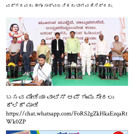
ವರ್ಗದವರು ಹಾಗೂ ಸಾರ್ವಜನಿಕರು ಭಾಗವಹಿಸಿದ್ದರು.
ಬಸವ ಮೀಡಿಯಾ ವಾಟ್ಸ್ ಆಪ್ ಗುಂಪು ಸೇರಲು
ಕ್ಲಿಕ್ ಮಾಡಿ
https://chat.whatsapp.com/FoRS2gZkHkaEzqaRt
Wk0ZP