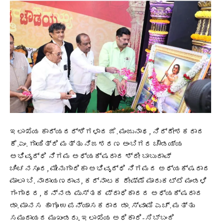
ಇಲಾಖೆಯ ಕಾರ್ಯದರ್ಶಿಗಳಾದ ಜೆ. ಮಂಜುನಾಥ, ನಿರ್ದೇಶಕರಾದ
ಕೆ.ಎಂ. ಗಾಯಿತ್ರಿ ಮತ್ತು ನಿಜಶರಣ ಅಂಬಿಗರ ಚೌಡಯ್ಯ
ಅಭಿವೃದ್ಧಿ ನಿಗಮ ಅಧ್ಯಕ್ಷರಾದ ಶ್ರೀ ಬಾಬುರಾವ್
ಚಿಂಚನಸೂರ, ಮೀನುಗಾರಿಕಾ ಅಭಿವೃದ್ಧಿ ನಿಗಮದ ಅಧ್ಯಕ್ಷರಾದ
ಮಾಲಾ ಬಿ. ನಾರಾಯಣರಾವ, ಕರ್ನಾಟಕ ರೇಷ್ಮೆ ಮಾರುಕಟ್ಟೆ ಮಂಡಳಿ
ಗಂಗಾಧರ, ಕನ್ನಡ ಪುಸ್ತಕ ಪ್ರಾಧಿಕಾರದ ಅಧ್ಯಕ್ಷರಾದ
ಡಾ. ಮಾನಸ ಹಾಗೂ ಉಪನ್ಯಾಸಕರಾದ ಡಾ. ಸ್ವಾಮಿ ಎಚ್. ಮತ್ತು
ಸಮುದಾಯದ ಮುಖಂಡರು, ಇಲಾಖೆಯ ಅಧಿಕಾರಿ-ಸಿಬ್ಬಂದಿ