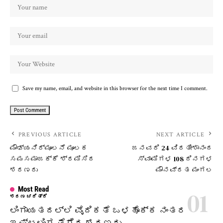
Save my name, email, and website in this browser for the next time I comment.
PREVIOUS ARTICLE
NEXT ARTICLE
ಮೌಢ್ಯನಿರ್ಮೂಲನೆ ಮೂಲಕ
ಜನವರಿ 24 ವಿರತೀಶಾನಂದ
ಸಮಸಮಾಜಕ್ಕೆ ಶ್ರಮಿಸಿದ
ಸ್ವಾಮಿಗಳ 108 ದಿನಗಳ
ಶರಣರು
ಮೌನವ್ರತ ಮಂಗಲ
Most Read
ಶರಣ ಚರಿತ್ರೆ
ಲಿಂಗಾಯತದಲ್ಲಿ ವೈದಿಕತೆ ಒಳಹೊಕ್ಕ ನಂತರ
ಇಷ್ಟಲಿಂಗ ತೆಗೆದ ಶರಣರು