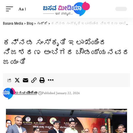
Aa
Basava Media
>
Blog
>
ಸುದ್ದಿ
>
ಕನ್ನಡ ಸಂಸ್ಕೃತಿ ಇಲಾಖೆಯಿಂದ ನಿಜಶರಣ ಅಂಬಿಗರ ಚೌಡಯ್ಯನವರ ಜಯಂತಿ
ಕನ್ನಡ ಸಂಸ್ಕೃತಿ ಇಲಾಖೆಯಿಂದ
ನಿಜಶರಣ ಅಂಬಿಗರ ಚೌಡಯ್ಯನವರ
ಜಯಂತಿ
ಬಸವ ಮೀಡಿಯಾ
Published January 22, 2026