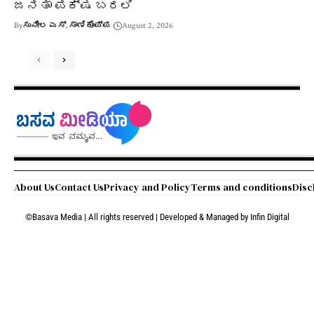
ಜನತಾ ಪಕ್ಷ ಬರಲಿ
By
ಸುನೀಲ ಎಸ್. ಸಾಣಿಕೊಪ್ಪ
August 2, 2026
About Us
Contact Us
Privacy and Policy
Terms and conditions
Disc
©Basava Media | All rights reserved | Developed & Managed by
Infin Digital