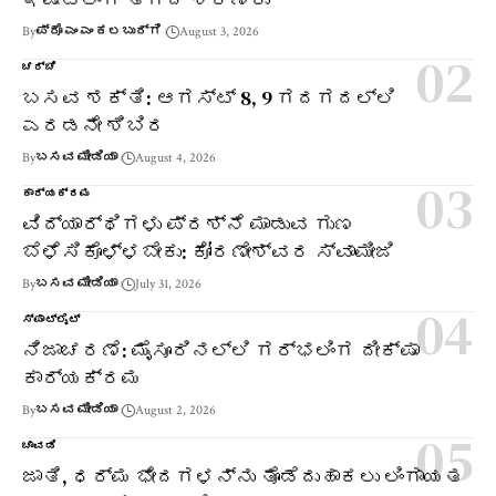
By
ಪ್ರೊ ಎಂ ಎಂ ಕಲಬುರ್ಗಿ
August 3, 2026
ಚರ್ಚೆ
ಬಸವ ಶಕ್ತಿ: ಆಗಸ್ಟ್ 8, 9 ಗದಗದಲ್ಲಿ
ಎರಡನೇ ಶಿಬಿರ
By
ಬಸವ ಮೀಡಿಯಾ
August 4, 2026
ಕಾರ್ಯಕ್ರಮ
ವಿದ್ಯಾರ್ಥಿಗಳು ಪ್ರಶ್ನೆ ಮಾಡುವ ಗುಣ
ಬೆಳೆಸಿಕೊಳ್ಳಬೇಕು: ಕೋರಣೇಶ್ವರ ಸ್ವಾಮೀಜಿ
By
ಬಸವ ಮೀಡಿಯಾ
July 31, 2026
ಸ್ಪಾಟ್‌ಲೈಟ್
ನಿಜಾಚರಣೆ: ಮೈಸೂರಿನಲ್ಲಿ ಗರ್ಭಲಿಂಗ ದೀಕ್ಷಾ
ಕಾರ್ಯಕ್ರಮ
By
ಬಸವ ಮೀಡಿಯಾ
August 2, 2026
ಚಾವಡಿ
ಜಾತಿ, ಧರ್ಮ ಭೇದಗಳನ್ನು ತೊಡೆದುಹಾಕಲು ಲಿಂಗಾಯತ