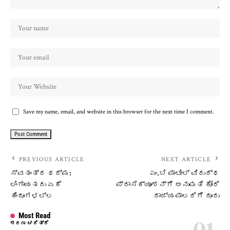
Save my name, email, and website in this browser for the next time I comment.
PREVIOUS ARTICLE
NEXT ARTICLE
ಸ್ವತಂತ್ರ ಧರ್ಮ:
ಎಂ.ಬಿ ಪಾಟೀಲ್‌ ವಿರುದ್ಧ
ಲಿಂಗಾಯತರು ಏಕೆ
ಪ್ರಾಸಿಕ್ಯೂಶನ್‌ಗೆ ಅನುಮತಿ ಕೋರಿ
ಹಿಂದೂಗಳಲ್ಲ
ರಾಜ್ಯಪಾಲರಿಗೆ ದೂರು
Most Read
ಶರಣ ಚರಿತ್ರೆ