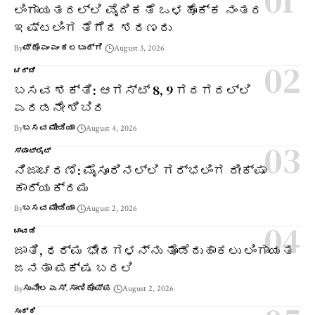
ಲಿಂಗಾಯತದಲ್ಲಿ ವೈದಿಕತೆ ಒಳಹೊಕ್ಕ ನಂತರ
ಇಷ್ಟಲಿಂಗ ತೆಗೆದ ಶರಣರು
By
ಪ್ರೊ ಎಂ ಎಂ ಕಲಬುರ್ಗಿ
August 3, 2026
ಚರ್ಚೆ
ಬಸವ ಶಕ್ತಿ: ಆಗಸ್ಟ್ 8, 9 ಗದಗದಲ್ಲಿ
ಎರಡನೇ ಶಿಬಿರ
By
ಬಸವ ಮೀಡಿಯಾ
August 4, 2026
ಸ್ಪಾಟ್‌ಲೈಟ್
ನಿಜಾಚರಣೆ: ಮೈಸೂರಿನಲ್ಲಿ ಗರ್ಭಲಿಂಗ ದೀಕ್ಷಾ
ಕಾರ್ಯಕ್ರಮ
By
ಬಸವ ಮೀಡಿಯಾ
August 2, 2026
ಚಾವಡಿ
ಜಾತಿ, ಧರ್ಮ ಭೇದಗಳನ್ನು ತೊಡೆದುಹಾಕಲು ಲಿಂಗಾಯತ
ಜನತಾ ಪಕ್ಷ ಬರಲಿ
By
ಸುನೀಲ ಎಸ್. ಸಾಣಿಕೊಪ್ಪ
August 2, 2026
ಸುದ್ದಿ