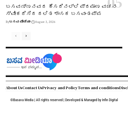
ಬಸವಣ್ಣನವರ ಹೆಸರಿನಲ್ಲಿ ಪ್ರಮಾಣ ವಚನ
ಸ್ವೀಕರಿಸಿದ ದಲಿತ ಶಾಸಕ ಬಸವಂತಪ್ಪ
By
ಬಸವ ಮೀಡಿಯಾ
August 3, 2026
About Us
Contact Us
Privacy and Policy
Terms and conditions
Disc
©Basava Media | All rights reserved | Developed & Managed by
Infin Digital