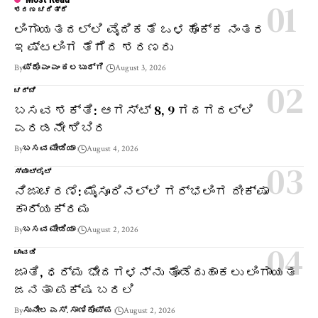
ಶರಣ ಚರಿತ್ರೆ
ಲಿಂಗಾಯತದಲ್ಲಿ ವೈದಿಕತೆ ಒಳಹೊಕ್ಕ ನಂತರ
ಇಷ್ಟಲಿಂಗ ತೆಗೆದ ಶರಣರು
By
ಪ್ರೊ ಎಂ ಎಂ ಕಲಬುರ್ಗಿ
August 3, 2026
ಚರ್ಚೆ
ಬಸವ ಶಕ್ತಿ: ಆಗಸ್ಟ್ 8, 9 ಗದಗದಲ್ಲಿ
ಎರಡನೇ ಶಿಬಿರ
By
ಬಸವ ಮೀಡಿಯಾ
August 4, 2026
ಸ್ಪಾಟ್‌ಲೈಟ್
ನಿಜಾಚರಣೆ: ಮೈಸೂರಿನಲ್ಲಿ ಗರ್ಭಲಿಂಗ ದೀಕ್ಷಾ
ಕಾರ್ಯಕ್ರಮ
By
ಬಸವ ಮೀಡಿಯಾ
August 2, 2026
ಚಾವಡಿ
ಜಾತಿ, ಧರ್ಮ ಭೇದಗಳನ್ನು ತೊಡೆದುಹಾಕಲು ಲಿಂಗಾಯತ
ಜನತಾ ಪಕ್ಷ ಬರಲಿ
By
ಸುನೀಲ ಎಸ್. ಸಾಣಿಕೊಪ್ಪ
August 2, 2026