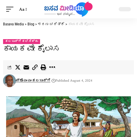
Aa
Basava Media
>
Blog
>
ಶರಣ ಚರಿತ್ರೆ
>
ಕಾಯಕವೇ ಕೈಲಾಸ
ಕಲಬುರ್ಗಿ ಕಲಿಸಿದ್ದು
ಕಾಯಕವೇ ಕೈಲಾಸ
ಪ್ರೊ ಎಂ ಎಂ ಕಲಬುರ್ಗಿ
Published August 4, 2024