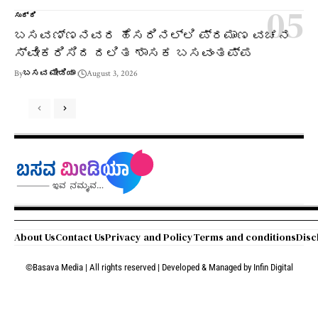
ಸುದ್ದಿ
ಬಸವಣ್ಣನವರ ಹೆಸರಿನಲ್ಲಿ ಪ್ರಮಾಣ ವಚನ
ಸ್ವೀಕರಿಸಿದ ದಲಿತ ಶಾಸಕ ಬಸವಂತಪ್ಪ
By
ಬಸವ ಮೀಡಿಯಾ
August 3, 2026
About Us
Contact Us
Privacy and Policy
Terms and conditions
Disc
©Basava Media | All rights reserved | Developed & Managed by
Infin Digital