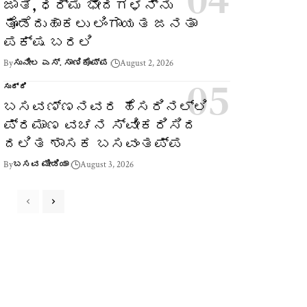
ಜಾತಿ, ಧರ್ಮ ಭೇದಗಳನ್ನು
ತೊಡೆದುಹಾಕಲು ಲಿಂಗಾಯತ ಜನತಾ
ಪಕ್ಷ ಬರಲಿ
By
ಸುನೀಲ ಎಸ್. ಸಾಣಿಕೊಪ್ಪ
August 2, 2026
ಸುದ್ದಿ
ಬಸವಣ್ಣನವರ ಹೆಸರಿನಲ್ಲಿ
ಪ್ರಮಾಣ ವಚನ ಸ್ವೀಕರಿಸಿದ
ದಲಿತ ಶಾಸಕ ಬಸವಂತಪ್ಪ
By
ಬಸವ ಮೀಡಿಯಾ
August 3, 2026