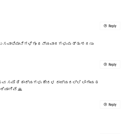
Reply
ಾ ಬಸವಾಭಿಮಾನಿಗಳಿಗೂ ಧನ್ಯವಾದಗಳು ಮತ್ತು ಶರಣು
Reply
ಬಸವ ಸಮಿತಿ ಕಾರ್ಯಗಳು ಕೇರಳ ರಾಜ್ಯದಲ್ಲಿ ಲಿಂಗಾಯತ
ಿಯಾಗಿವೆ 🙏
Reply