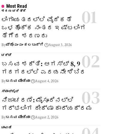
Most Read
ಶರಣ ಚರಿತ್ರೆ
ಲಿಂಗಾಯತದಲ್ಲಿ ವೈದಿಕತೆ
ಒಳಹೊಕ್ಕ ನಂತರ ಇಷ್ಟಲಿಂಗ
ತೆಗೆದ ಶರಣರು
By
ಪ್ರೊ ಎಂ ಎಂ ಕಲಬುರ್ಗಿ
August 3, 2026
ಚರ್ಚೆ
ಬಸವ ಶಕ್ತಿ: ಆಗಸ್ಟ್ 8, 9
ಗದಗದಲ್ಲಿ ಎರಡನೇ ಶಿಬಿರ
By
ಬಸವ ಮೀಡಿಯಾ
August 4, 2026
ಸ್ಪಾಟ್‌ಲೈಟ್
ನಿಜಾಚರಣೆ: ಮೈಸೂರಿನಲ್ಲಿ
ಗರ್ಭಲಿಂಗ ದೀಕ್ಷಾ ಕಾರ್ಯಕ್ರಮ
By
ಬಸವ ಮೀಡಿಯಾ
August 2, 2026
ಚಾವಡಿ