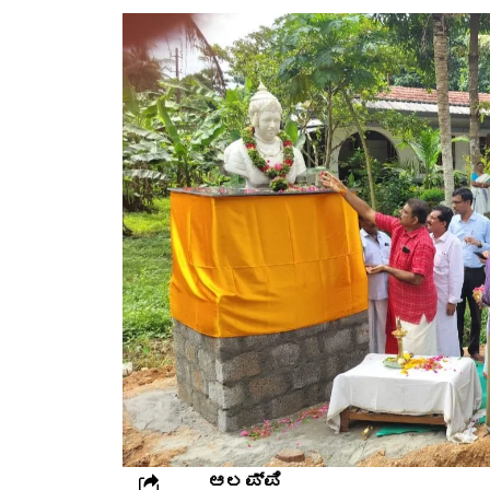
ಆಲಪ್ಪಿ