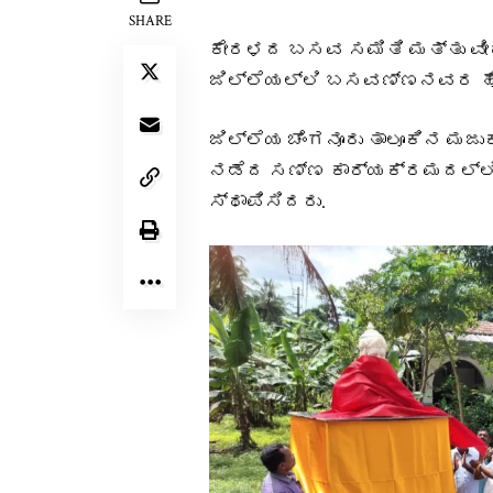
SHARE
ಕೇರಳದ ಬಸವ ಸಮಿತಿ ಮತ್ತು ವ
ಜಿಲ್ಲೆಯಲ್ಲಿ ಬಸವಣ್ಣನವರ ಹೊ
ಜಿಲ್ಲೆಯ ಚೆಂಗನೂರು ತಾಲೂಕಿನ ಮಜು
ನಡೆದ ಸಣ್ಣ ಕಾರ್ಯಕ್ರಮದಲ್ಲಿ 
ಸ್ಥಾಪಿಸಿದರು.