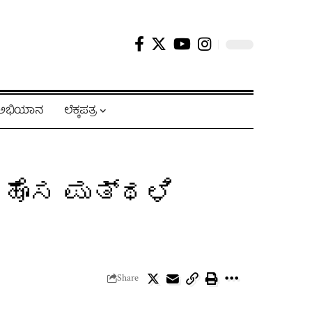
ಿ ಅಭಿಯಾನ
ಲೆಕ್ಕಪತ್ರ
ೊಸ ಪುತ್ಥಳಿ
Share