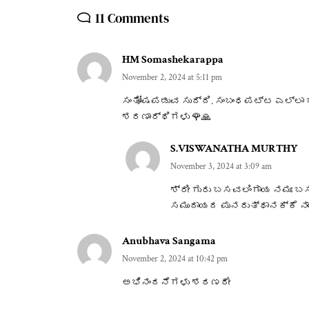
11 Comments
HM Somashekarappa
November 2, 2024 at 5:11 pm
ಸಂತೋಷಪಡುವ ಸುದ್ದಿ. ಸಂಬಂಧಪಟ್ಟ ಎಲ್ಲ
ಶರಣಾರ್ಥಿಗಳು 🌹🙏
S.VISWANATHA MURTHY
November 3, 2024 at 3:09 am
ಶ್ರೀ ಗುರು ಬಸವಲಿಂಗಾಯ ನಮಃ 
ಸಮುದಾಯದ ಪುನರುತ್ಥಾನಕ್ಕೆ ನಾಂದ
Anubhava Sangama
November 2, 2024 at 10:42 pm
ಅಭಿನಂದನೆಗಳು ಶರಣರೇ