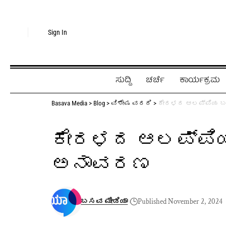
Sign In
ಸುದ್ದಿ
ಚರ್ಚೆ
ಕಾರ್ಯಕ್ರಮ
Basava Media
>
Blog
>
ವಿಶೇಷ ವರದಿ
>
ಕೇರಳದ ಆಲಪ್ಪಿಯ ಬ
ಕೇರಳದ ಆಲಪ್ಪಿ
ಅನಾವರಣ
ಬಸವ ಮೀಡಿಯಾ
Published November 2, 2024