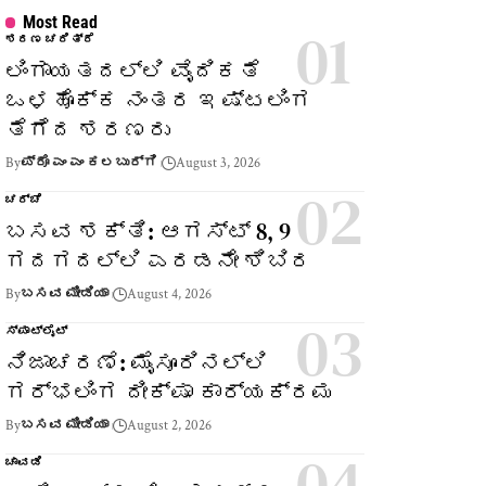
Most Read
ಶರಣ ಚರಿತ್ರೆ
ಲಿಂಗಾಯತದಲ್ಲಿ ವೈದಿಕತೆ
ಒಳಹೊಕ್ಕ ನಂತರ ಇಷ್ಟಲಿಂಗ
ತೆಗೆದ ಶರಣರು
By
ಪ್ರೊ ಎಂ ಎಂ ಕಲಬುರ್ಗಿ
August 3, 2026
ಚರ್ಚೆ
ಬಸವ ಶಕ್ತಿ: ಆಗಸ್ಟ್ 8, 9
ಗದಗದಲ್ಲಿ ಎರಡನೇ ಶಿಬಿರ
By
ಬಸವ ಮೀಡಿಯಾ
August 4, 2026
ಸ್ಪಾಟ್‌ಲೈಟ್
ನಿಜಾಚರಣೆ: ಮೈಸೂರಿನಲ್ಲಿ
ಗರ್ಭಲಿಂಗ ದೀಕ್ಷಾ ಕಾರ್ಯಕ್ರಮ
By
ಬಸವ ಮೀಡಿಯಾ
August 2, 2026
ಚಾವಡಿ