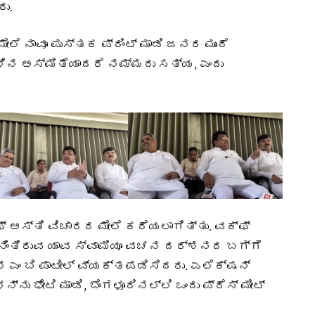
ು.
ಲೆ ನಾವೂ ಪುಸ್ತಕ ಪ್ರಿಂಟ್ ಮಾಡಿ ಜನರ ಮುಂದೆ
ಳಿನ ಅಸ್ಮಿತೆಯಾದರೆ ನಮ್ಮದು ಸತ್ಯ, ಎಂದು
ಫ್ ಆಸ್ತಿ ವಿಚಾರದ ಮೇಲೆ ಕರೆಯಲಾಗಿತ್ತು. ವಕ್ಫ್
ೆ ನಿಂತಿರುವ ಯಾವ ಸ್ವಾಮಿಯೂ ವಚನ ದರ್ಶನದ ಬಗ್ಗೆ
 ಎಂ ಬಿ ಪಾಟೀಲ್ ವ್ಯಕ್ತಪಡಿಸಿದರು. ಎಲೆಕ್ಷನ್
್ನು ಭೇಟಿ ಮಾಡಿ, ಬೆಂಗಳೂರಿನಲ್ಲಿ ಒಂದು ಪ್ರೆಸ್ ಮೀಟ್