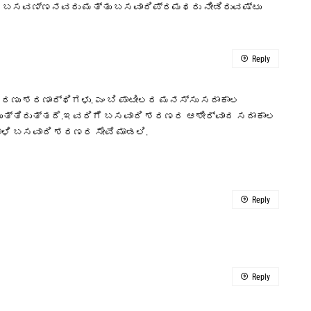
್ನ ಬಸವಣ್ಣನವರು ಮತ್ತು ಬಸವಾದಿಪ್ರಮಥರು ನೀಡಿರುವಷ್ಟು
Reply
ಿ ಶರಣು ಶರಣಾರ್ಥಿಗಳು. ಎಂ ಬಿ ಪಾಟೀಲರ ಮನಸ್ಸು ಸದಾಕಾಲ
ುತ್ತಿರುತ್ತದೆ.ಇವರಿಗೆ ಬಸವಾದಿ ಶರಣರ ಆಶೀರ್ವಾದ ಸದಾಕಾಲ
ಬಾಳಿ ಬಸವಾದಿ ಶರಣರ ಸೇವೆ ಮಾಡಲಿ.
Reply
Reply