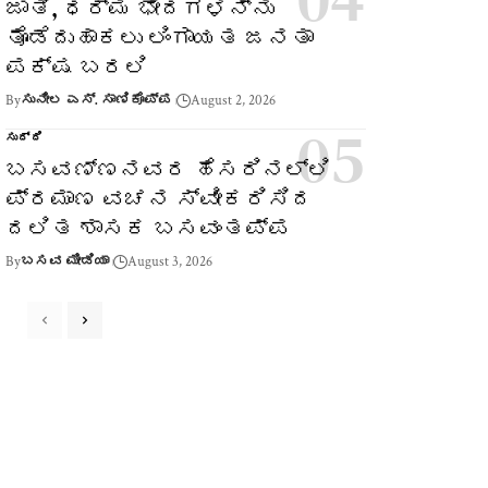
ಜಾತಿ, ಧರ್ಮ ಭೇದಗಳನ್ನು
ತೊಡೆದುಹಾಕಲು ಲಿಂಗಾಯತ ಜನತಾ
ಪಕ್ಷ ಬರಲಿ
By
ಸುನೀಲ ಎಸ್. ಸಾಣಿಕೊಪ್ಪ
August 2, 2026
ಸುದ್ದಿ
ಬಸವಣ್ಣನವರ ಹೆಸರಿನಲ್ಲಿ
ಪ್ರಮಾಣ ವಚನ ಸ್ವೀಕರಿಸಿದ
ದಲಿತ ಶಾಸಕ ಬಸವಂತಪ್ಪ
By
ಬಸವ ಮೀಡಿಯಾ
August 3, 2026