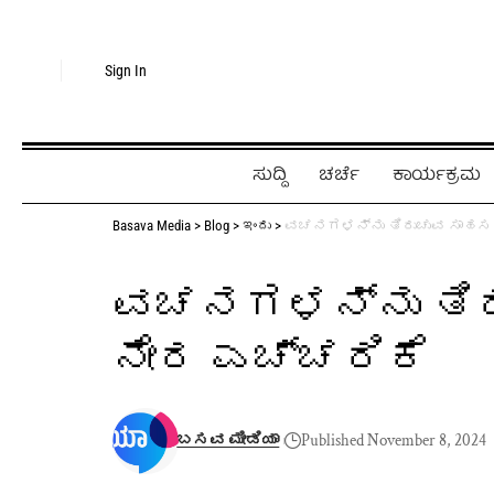
Sign In
ಸುದ್ದಿ
ಚರ್ಚೆ
ಕಾರ್ಯಕ್ರಮ
Basava Media
>
Blog
>
ಇಂದು
>
ವಚನಗಳನ್ನು ತಿರುಚುವ ಸಾಹಸ ಬೇಡ 
ವಚನಗಳನ್ನು ತಿರುಚು
ನೇರ ಎಚ್ಚರಿಕೆ
ಬಸವ ಮೀಡಿಯಾ
Published November 8, 2024