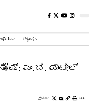
ಿ ಅಭಿಯಾನ
ಲೆಕ್ಕಪತ್ರ
್: ಎಂ.ಬಿ. ಪಾಟೀಲ್
Share