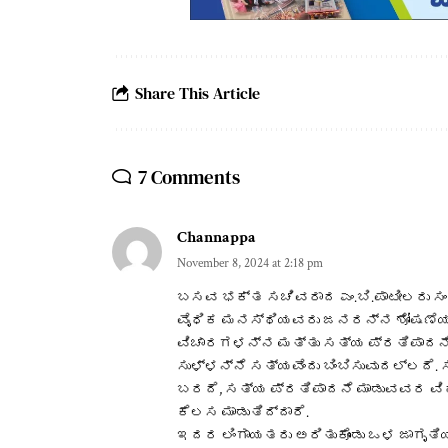
Share This Article
7 Comments
Channappa
November 8, 2024 at 2:18 pm
ಬಸವ ಭಕ್ತ ಸಚಿವರಾದ ಎಂ.ಬಿ.ಪಾಟೀಲರು ಸಂ
ವೈಧಿಕ ಮನಸ್ಥಿಯವರು ಜನರನ್ನ ಶೋಷಣೆಯಲ್
ವಿಚಾರಗಳನ್ನ ಮತ್ತು ಸತ್ಯ ಪ್ರತಿಪಾದನೆ ಮ
ಸುಳ್ಳನ್ನೆ ಸತ್ಯವೆಂದು ಬಿಂಬಿಸುವುದಲ್ಲದೆ
ಬರದೆ, ಸತ್ಯ ಪ್ರತಿಪಾದನೆ ಮಾಡುವವರ ವಿ
ಕೆಲಸ ಮಾಡುತಿದ್ದಾರೆ.
ಇದರ ಲಿಂಗಾಯತರು ಅರಿತುಕೊಂಡು ಒಳ ಜಾಗೃತ