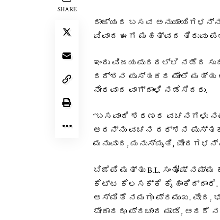
SHARE
ರಾಜ್ಯದ ಬಸವ ಅನುಯಾಯಿಗಳನ್ನು
ವಿವಾದ ಈಗ ಮಹತ್ವದ ತಿರುವು ಪಡೆದ
ಇಂದು ವಿಜಯಪುರದಲ್ಲಿ ನಡೆದ ಸುದ್
ದರ್ಶನ ಪುಸ್ತಕದ ಮೇಲೆ ಮತ್ತು ಅ
ನೇರವಾದ ವಾಗ್ದಾಳಿ ನಡೆಸಿದರು.
“ಬಸವಾದಿ ಶರಣರ ವಚನಗಳು ನಮ್ಮ
ಅದನ್ನು ವಚನ ದರ್ಶನ ಪುಸ್ತಕ ತ
ಮನುವಾದ, ಮನುಸ್ಮೃತಿ, ವೇದಗಳನ್ನು
ಬಿಜೆಪಿ ಮತ್ತು B.L. ಸಂತೋಷ್ ನಮ್ಮ 
ಕೆಟ್ಟ ಕೆಲಸಕ್ಕೆ ಕೈ ಹಾಕಿದ್ದಾರೆ.
ಅಸ್ಮಿತೆ ನಮಗೂ ಪ್ರಮುಖ. ವೇದ, ಭ
ಬೇಕಾದರೂ ಪ್ರಚಾರ ಮಾಡಿ, ಆದರೆ ನಮ್