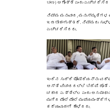
ಬಾಣ) ಆಗೊತ್ತೆ ಎಂದು ಎಚ್ಚರಿಸಿದರ
ನಿಮ್ಮ ಮನುವಾದ, ಮನುಸ್ಮೃತಿಗಳ ಮೇ
ಇಡಬೇಕಾಗುತ್ತದೆ. ನಿಮ್ಮದು ಸುಳ್
ಎಚ್ಚರಿಸಿದರು.
ಇಂದಿನ ಸುದ್ದಿ ಘೋಷ್ಠಿಯನ್ನು ವಕ್
ಆಸ್ತಿ ವಿಚಾರದಲ್ಲಿ ಬಿಜೆಪಿ ಜೊತ
ಚಕಾರ ಎತ್ತಿಲ್ಲ ಎಂದು ಅಸಮಾಧಾನ
ಮುಗಿದ ಮೇಲೆ ಮೇಲೆ ಮುಖ್ಯಮಂತ್ರಿಗಳನ
ಕರೆಯುವುದಾಗಿ ಹೇಳಿದರು.