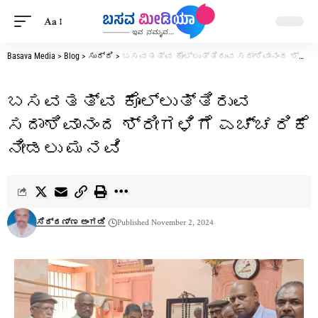
Aa
Basava Media
>
Blog
>
ಸುದ್ದಿ
>
ಬಸವತತ್ವ ಕೊಲ್ಲುತ್ತಿರುವ ಸದಾಶಿವಾನಂದ ಶ್ರೀಗಳಿಗೆ ಎಚ್ಚರಿಕೆ ನೀಡಲು ಮನವಿ
ಬಸವತತ್ವ ಕೊಲ್ಲುತ್ತಿರುವ
ಸದಾಶಿವಾನಂದ ಶ್ರೀಗಳಿಗೆ ಎಚ್ಚರಿಕೆ
ನೀಡಲು ಮನವಿ
ಸಿದ್ದಣ್ಣ ಅಂಗಡಿ
Published November 2, 2024