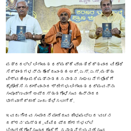
ಪತ್ರದಲ್ಲಿ ಲಿಂಗಾಯತ ಧರ್ಮಕ್ಕೆ ವ್ಯತಿರಿಕ್ತವಾದ ವಿರೋಧಿ
ಸಿದ್ಧಾಂತಗಳನ್ನು ಹೊಂದಿರುವಂತಹ ಆರ್. ಎಸ್. ಎಸ್. ಮತ್ತು
ವಿಶ್ವಹಿಂದೂ ಪರಿಷತ್‌ನಂತಹ ಸನಾತನ ಸಂಘಟನೆಗಳೊಂದಿಗೆ
ಕೈಜೋಡಿಸಿ ಸದಾಶಿವಾನಂದ ಶ್ರೀಗಳು ಲಿಂಗಾಯತ ಧರ್ಮವನ್ನು
ಸಂಪೂರ್ಣವಾಗಿ ಅಪ್ರಸ್ತುತಗೊಳಿಸುವ ಹುನ್ನಾರದ
ಭಾಗವಾಗಿದ್ದಾರೆ ಎಂದು ತಿಳಿಸಲಾಗಿದೆ.
ಇವರು ಗೌರವ ಸಂಪಾದನೆ ಮಾಡಿರುವ ಕೀಳುಮಟ್ಟದ ‘ವಚನ
ದರ್ಶನ’ ಪುಸ್ತಕ, ವಿವಿಧ ಪ್ರದೇಶಗಳಲ್ಲಿ
ಬಿಡುಗಡೆಗೊಳಿಸುವುದರೊಂದಿಗೆ, ಸನಾತನಿಗಳು ನಡೆಸುವ