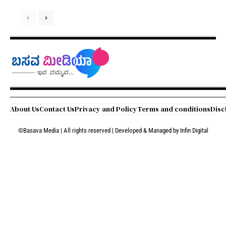
About Us
Contact Us
Privacy and Policy
Terms and conditions
Disc
©Basava Media | All rights reserved | Developed & Managed by
Infin Digital