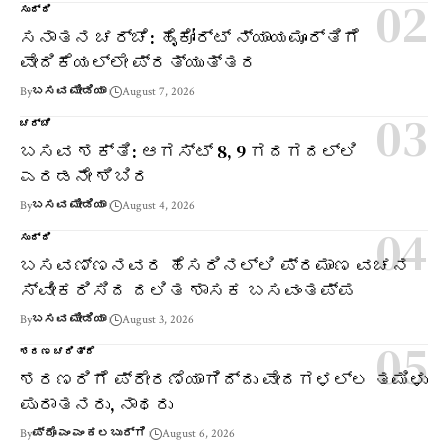
ಸುದ್ದಿ
ಸನಾತನ ಚರ್ಚೆ: ಹೈಕೋರ್ಟ್ ನ್ಯಾಯಮೂರ್ತಿಗೆ
ವೇದಿಕೆಯಲ್ಲೇ ಪ್ರತ್ಯುತ್ತರ
By
ಬಸವ ಮೀಡಿಯಾ
August 7, 2026
ಚರ್ಚೆ
ಬಸವ ಶಕ್ತಿ: ಆಗಸ್ಟ್ 8, 9 ಗದಗದಲ್ಲಿ
ಎರಡನೇ ಶಿಬಿರ
By
ಬಸವ ಮೀಡಿಯಾ
August 4, 2026
ಸುದ್ದಿ
ಬಸವಣ್ಣನವರ ಹೆಸರಿನಲ್ಲಿ ಪ್ರಮಾಣ ವಚನ
ಸ್ವೀಕರಿಸಿದ ದಲಿತ ಶಾಸಕ ಬಸವಂತಪ್ಪ
By
ಬಸವ ಮೀಡಿಯಾ
August 3, 2026
ಶರಣ ಚರಿತ್ರೆ
ಶರಣರಿಗೆ ಪ್ರೇರಣೆಯಾಗಿದ್ದು ವೇದಗಳಲ್ಲ ತಮಿಳು
ಪುರಾತನರು, ನಾಥರು
By
ಪ್ರೊ ಎಂ ಎಂ ಕಲಬುರ್ಗಿ
August 6, 2026