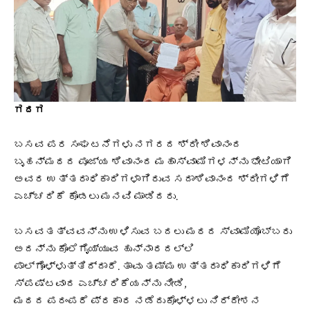
ಗದಗ
ಬಸವ ಪರ ಸಂಘಟನೆಗಳು ನಗರದ ಶ್ರೀ ಶಿವಾನಂದ
ಬೃಹನ್ಮಠದ ಪೂಜ್ಯ ಶಿವಾನಂದ ಮಹಾಸ್ವಾಮಿಗಳನ್ನು ಭೇಟಿಯಾಗಿ
ಅವರ ಉತ್ತರಾಧಿಕಾರಿಗಳಾಗಿರುವ ಸದಾಶಿವಾನಂದ ಶ್ರೀಗಳಿಗೆ
ಎಚ್ಚರಿಕೆ ಕೊಡಲು ಮನವಿ ಮಾಡಿದರು.
ಬಸವತತ್ವವನ್ನು ಉಳಿಸುವ ಬದಲು ಮಠದ ಸ್ವಾಮಿಯೊಬ್ಬರು
ಅದನ್ನು ಕೊಲೆಗೈಯ್ಯುವ ಹುನ್ನಾರದಲ್ಲಿ
ಪಾಲ್ಗೊಳ್ಳುತ್ತಿದ್ದಾರೆ. ತಾವು ತಮ್ಮ ಉತ್ತರಾಧಿಕಾರಿಗಳಿಗೆ
ಸ್ಪಷ್ಟವಾದ ಎಚ್ಚರಿಕೆಯನ್ನು ನೀಡಿ,
ಮಠದ ಪರಂಪರೆ ಪ್ರಕಾರ ನಡೆದುಕೊಳ್ಳಲು ನಿರ್ದೇಶನ