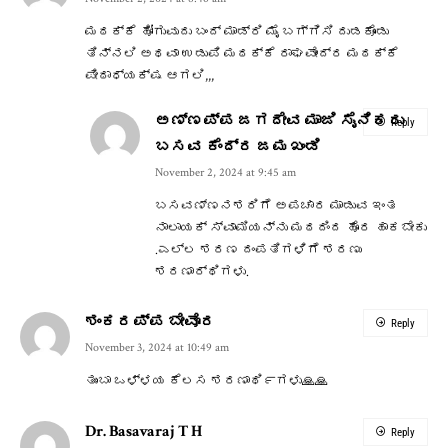
ಮಠಕ್ಕೆ ಹೋಗುವುದು ಬಂದ್ ಮಾಡ್ರಿ ಮೈ ಬಗ್ಗಿಸಿ ದುಡಕೊಂಡು
ತಿನ್ನಲಿ ಅಥವಾ ಉಡುಪಿ ಮಠಕ್ಕೆ ರಾಘವೇಂದ್ರ ಮಠಕ್ಕೆ
ಪೀಠಾಧ್ಯಕ್ಷ ಆಗಲಿ,,,
ಅಣ್ಣಪ್ಪ ಜಗದೇ‌ವ ಮಾಜಿ ಸೈನಿಕರು
Reply
ಬಸವ ಕೆಂದ್ರ ಜಮಖಂಡಿ
November 2, 2024 at 9:45 am
ಬಸವಣ್ಣನಶರಿಗೆ ಅಪಚಾರ ಮಾಡುವ ಇಂತ
ನಾಲಾಯಕ್ ಸ್ವಾಮಿಯನ್ನು ಮಠದಿಂದ ಹೊರ ಹಾಕಬೇಕು
.ಎಲ್ಲ ಶರಣ ದಂಪತಿಗಳಿಗೆ ಶರಣು
ಶರಣಾರ್ಥಿಗಳು.
ಶಂಕರಪ್ಪ ಬೇವೊರ
Reply
November 3, 2024 at 10:49 am
ತುಂಬಾ ಒಳ್ಳಯ ಕೆಲಸ ಶರಣಾಥಿ೯ಗಳು🙏🙏
Dr. Basavaraj T H
Reply