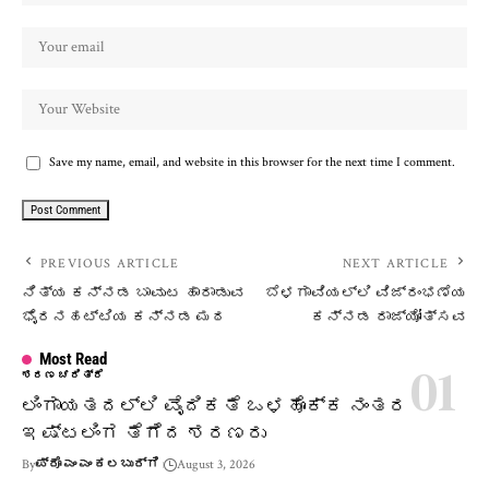
Save my name, email, and website in this browser for the next time I comment.
PREVIOUS ARTICLE
NEXT ARTICLE
ನಿತ್ಯ ಕನ್ನಡ ಬಾವುಟ ಹಾರಾಡುವ
ಬೆಳಗಾವಿಯಲ್ಲಿ ವಿಜ್ರಂಭಣೆಯ
ಭೈರನಹಟ್ಟಿಯ ಕನ್ನಡ ಮಠ
ಕನ್ನಡ ರಾಜ್ಯೋತ್ಸವ
Most Read
ಶರಣ ಚರಿತ್ರೆ
ಲಿಂಗಾಯತದಲ್ಲಿ ವೈದಿಕತೆ ಒಳಹೊಕ್ಕ ನಂತರ
ಇಷ್ಟಲಿಂಗ ತೆಗೆದ ಶರಣರು
By
ಪ್ರೊ ಎಂ ಎಂ ಕಲಬುರ್ಗಿ
August 3, 2026