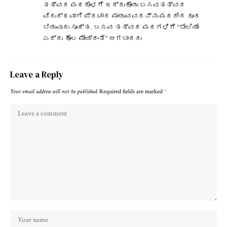
ತತ್ವದ ಮಠದೊಳಗೆ ಇದ್ದುಕೊಂಡು ಬಸವತತ್ವದ
ವಿರುದ್ಧವಾಗಿ ಪ್ರಚಾರ ಮಾಡುವವರನ್ನು ಮಠದಿಂದ ದೂರ
ಬಿಡುವುದು ಸೂಕ್ತ. ಬಸವ ತತ್ವದ ಮಠಗಳಿಗೆ “ಬೇಲಿಯೇ
ಎದ್ದು ಹೊಲ ಮೇಯ್ದಂತೆ” ಆಗಬಾರದು
Leave a Reply
Your email address will not be published.
Required fields are marked
*