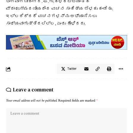
ಭಾಗವಾಗಬೇಕಾಗಿದೆ. ಫ.ಗು.ಹಳಕಟ್ಟಿಯಂತಹ
ಪ್ರಾಥಃಸ್ಮರಣೀಯರಿಂದ ವಚನ ಸಾಹಿತ್ಯ ಬೆಳಕು ಕಂಡಿತು.
ಇಲ್ಲದಿದ್ದರೆ ವಚನಗಳನ್ನು ಅಭ್ಯಾಸಿಸಲು
ಸಾಧ್ಯವಾಗುತ್ತಿರಲಿಲ್ಲ, ಎಂದು ಹೇಳಿದರು.
Twitter
Leave a comment
Your email address will not be published.
Required fields are marked
*