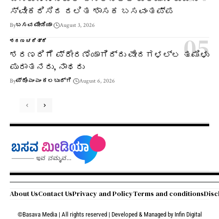
ಸ್ವೀಕರಿಸಿದ ದಲಿತ ಶಾಸಕ ಬಸವಂತಪ್ಪ
By
ಬಸವ ಮೀಡಿಯಾ
August 3, 2026
ಶರಣ ಚರಿತ್ರೆ
ಶರಣರಿಗೆ ಪ್ರೇರಣೆಯಾಗಿದ್ದು ವೇದಗಳಲ್ಲ ತಮಿಳು
ಪುರಾತನರು, ನಾಥರು
By
ಪ್ರೊ ಎಂ ಎಂ ಕಲಬುರ್ಗಿ
August 6, 2026
About Us
Contact Us
Privacy and Policy
Terms and conditions
Disc
©Basava Media | All rights reserved | Developed & Managed by
Infin Digital