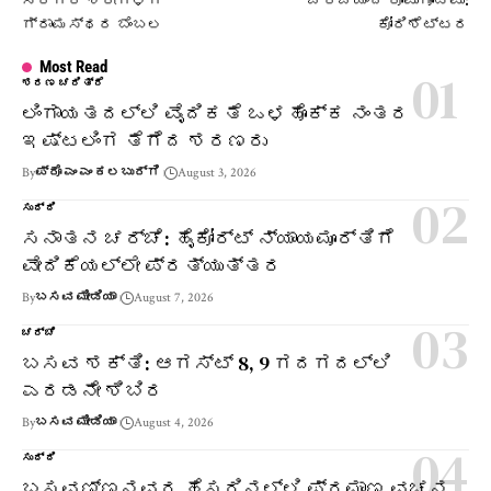
ಸಿರಿಗೆರೆ ಶ್ರೀಗಳಿಗೆ
ಚರ್ಚೆಯಿಂದ ರೂಪುಗೊಂಡವು:
ಗ್ರಾಮಸ್ಥರ ಬೆಂಬಲ
ಕೋರಿಶೆಟ್ಟರ
Most Read
ಶರಣ ಚರಿತ್ರೆ
ಲಿಂಗಾಯತದಲ್ಲಿ ವೈದಿಕತೆ ಒಳಹೊಕ್ಕ ನಂತರ
ಇಷ್ಟಲಿಂಗ ತೆಗೆದ ಶರಣರು
By
ಪ್ರೊ ಎಂ ಎಂ ಕಲಬುರ್ಗಿ
August 3, 2026
ಸುದ್ದಿ
ಸನಾತನ ಚರ್ಚೆ: ಹೈಕೋರ್ಟ್ ನ್ಯಾಯಮೂರ್ತಿಗೆ
ವೇದಿಕೆಯಲ್ಲೇ ಪ್ರತ್ಯುತ್ತರ
By
ಬಸವ ಮೀಡಿಯಾ
August 7, 2026
ಚರ್ಚೆ
ಬಸವ ಶಕ್ತಿ: ಆಗಸ್ಟ್ 8, 9 ಗದಗದಲ್ಲಿ
ಎರಡನೇ ಶಿಬಿರ
By
ಬಸವ ಮೀಡಿಯಾ
August 4, 2026
ಸುದ್ದಿ
ಬಸವಣ್ಣನವರ ಹೆಸರಿನಲ್ಲಿ ಪ್ರಮಾಣ ವಚನ