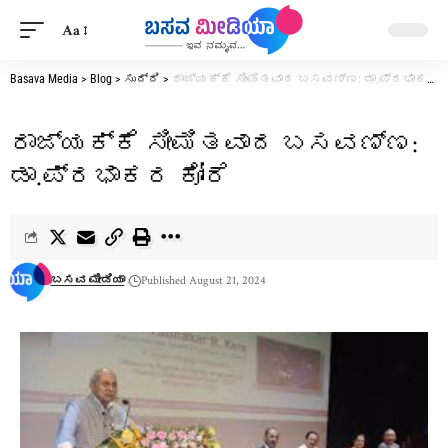
Aa
Basava Media
>
Blog
>
ಸುದ್ದಿ
>
ರಾಜ್ಯಕ್ಕೆ ಸೀಮಿತವಾದ ಬಸವಣ್ಣ: ಡಾ.ಪ್ರಭಾಕರ ಕೋರೆ
ರಾಜ್ಯಕ್ಕೆ ಸೀಮಿತವಾದ ಬಸವಣ್ಣ:
ಡಾ.ಪ್ರಭಾಕರ ಕೋರೆ
ಬಸವ ಮೀಡಿಯಾ
Published August 21, 2024