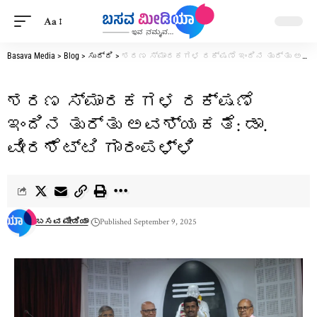
Aa
Basava Media
>
Blog
>
ಸುದ್ದಿ
>
ಶರಣ ಸ್ಮಾರಕಗಳ ರಕ್ಷಣೆ ಇಂದಿನ ತುರ್ತು ಅವಶ್ಯಕತೆ: ಡಾ. ವೀರಶೆಟ್ಟಿ ಗಾರಂಪಳ್ಳಿ
ಶರಣ ಸ್ಮಾರಕಗಳ ರಕ್ಷಣೆ
ಇಂದಿನ ತುರ್ತು ಅವಶ್ಯಕತೆ: ಡಾ.
ವೀರಶೆಟ್ಟಿ ಗಾರಂಪಳ್ಳಿ
ಬಸವ ಮೀಡಿಯಾ
Published September 9, 2025