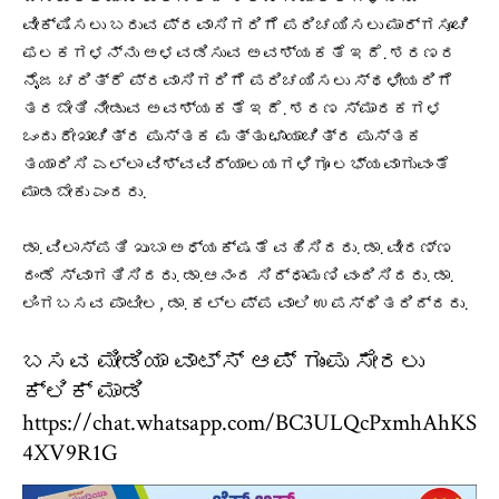
ವೀಕ್ಷಿಸಲು ಬರುವ ಪ್ರವಾಸಿಗರಿಗೆ ಪರಿಚಯಿಸಲು ಮಾರ್ಗಸೂಚಿ
ಫಲಕಗಳನ್ನು ಅಳವಡಿಸುವ ಅವಶ್ಯಕತೆ ಇದೆ. ಶರಣರ
ನೈಜ ಚರಿತ್ರೆ ಪ್ರವಾಸಿಗರಿಗೆ ಪರಿಚಯಿಸಲು ಸ್ಥಳೀಯರಿಗೆ
ತರಬೇತಿ ನೀಡುವ ಅವಶ್ಯಕತೆ ಇದೆ. ಶರಣ ಸ್ಮಾರಕಗಳ
ಒಂದು ರೇಖಾಚಿತ್ರ ಪುಸ್ತಕ ಮತ್ತು ಛಾಯಾಚಿತ್ರ ಪುಸ್ತಕ
ತಯಾರಿಸಿ ಎಲ್ಲಾ ವಿಶ್ವವಿದ್ಯಾಲಯಗಳಿಗೂ ಲಭ್ಯವಾಗುವಂತೆ
ಮಾಡಬೇಕು ಎಂದರು.
ಡಾ. ವಿಲಾಸ್ಪತಿ ಖುಬಾ ಅಧ್ಯಕ್ಷತೆ ವಹಿಸಿದರು. ಡಾ. ವೀರಣ್ಣ
ದಂಡೆ ಸ್ವಾಗತಿಸಿದರು. ಡಾ.ಆನಂದ ಸಿದ್ಧಾಮಣಿ ವಂದಿಸಿದರು. ಡಾ.
ಲಿಂಗಬಸವ ಪಾಟೀಲ, ಡಾ. ಕಲ್ಲಪ್ಪ ವಾಲಿ ಉಪಸ್ಥಿತರಿದ್ದರು.
ಬಸವ ಮೀಡಿಯಾ ವಾಟ್ಸ್ ಆಪ್ ಗುಂಪು ಸೇರಲು
ಕ್ಲಿಕ್ ಮಾಡಿ
https://chat.whatsapp.com/BC3ULQcPxmhAhKS
4XV9R1G