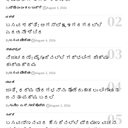
By
ಪ್ರೊ ಎಂ ಎಂ ಕಲಬುರ್ಗಿ
August 3, 2026
ಚರ್ಚೆ
ಬಸವ ಶಕ್ತಿ: ಆಗಸ್ಟ್ 8, 9 ಗದಗದಲ್ಲಿ
ಎರಡನೇ ಶಿಬಿರ
By
ಬಸವ ಮೀಡಿಯಾ
August 4, 2026
ಸ್ಪಾಟ್‌ಲೈಟ್
ನಿಜಾಚರಣೆ: ಮೈಸೂರಿನಲ್ಲಿ ಗರ್ಭಲಿಂಗ ದೀಕ್ಷಾ
ಕಾರ್ಯಕ್ರಮ
By
ಬಸವ ಮೀಡಿಯಾ
August 2, 2026
ಚಾವಡಿ
ಜಾತಿ, ಧರ್ಮ ಭೇದಗಳನ್ನು ತೊಡೆದುಹಾಕಲು ಲಿಂಗಾಯತ
ಜನತಾ ಪಕ್ಷ ಬರಲಿ
By
ಸುನೀಲ ಎಸ್. ಸಾಣಿಕೊಪ್ಪ
August 2, 2026
ಸುದ್ದಿ
ಬಸವಣ್ಣನವರ ಹೆಸರಿನಲ್ಲಿ ಪ್ರಮಾಣ ವಚನ