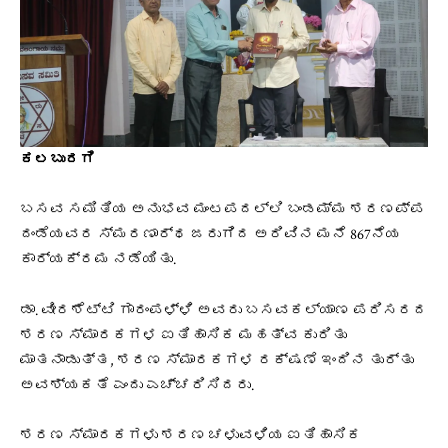
ಕಲಬುರಗಿ
ಬಸವ ಸಮಿತಿಯ ಅನುಭವ ಮಂಟಪದಲ್ಲಿ ಬಂಡಮ್ಮ ಶರಣಪ್ಪ
ದಂಡೆಯವರ ಸ್ಮರಣಾರ್ಥ ಜರುಗಿದ ಅರಿವಿನ ಮನೆ 867ನೆಯ
ಕಾರ್ಯಕ್ರಮ ನಡೆಯಿತು.
ಡಾ. ವೀರಶೆಟ್ಟಿ ಗಾರಂಪಳ್ಳಿ ಅವರು ಬಸವಕಲ್ಯಾಣ ಪರಿಸರದ
ಶರಣ ಸ್ಮಾರಕಗಳ ಐತಿಹಾಸಿಕ ಮಹತ್ವ ಕುರಿತು
ಮಾತನಾಡುತ್ತ, ಶರಣ ಸ್ಮಾರಕಗಳ ರಕ್ಷಣೆ ಇಂದಿನ ತುರ್ತು
ಅವಶ್ಯಕತೆ ಎಂದು ಎಚ್ಚರಿಸಿದರು.
ಶರಣ ಸ್ಮಾರಕಗಳು ಶರಣ ಚಳುವಳಿಯ ಐತಿಹಾಸಿಕ