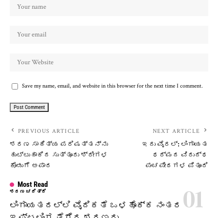
Save my name, email, and website in this browser for the next time I comment.
PREVIOUS ARTICLE
NEXT ARTICLE
ಶರಣ ಸಾಹಿತ್ಯ ಪರಿಷತ್ತನ್ನು
ಇದು ವೈರಲ್: ಲಿಂಗಾಯತ
ಹುಟ್ಟುಹಾಕಿದ ಸುತ್ತೂರು ಶ್ರೀಗಳ
ಧರ್ಮದ ವಿರುದ್ಧ
ಕೊಡುಗೆ ಅಪಾರ
ಪಂಚಪೀಠಗಳ ಪಿತೂರಿ
Most Read
ಶರಣ ಚರಿತ್ರೆ
ಲಿಂಗಾಯತದಲ್ಲಿ ವೈದಿಕತೆ ಒಳಹೊಕ್ಕ ನಂತರ
ಇಷ್ಟಲಿಂಗ ತೆಗೆದ ಶರಣರು