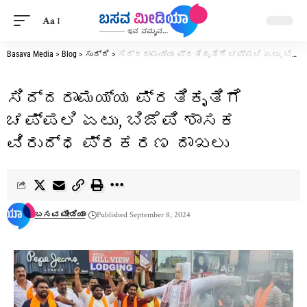
Aa
Basava Media
>
Blog
>
ಸುದ್ದಿ
>
ಸಿದ್ದರಾಮಯ್ಯ ಪ್ರತಿಕೃತಿಗೆ ಚಪ್ಪಲಿ ಏಟು, ಬಿಜೆಪಿ ಶಾಸಕ ವಿರುದ್ಧ ಪ್ರಕರಣ ದಾಖಲು
ಸಿದ್ದರಾಮಯ್ಯ ಪ್ರತಿಕೃತಿಗೆ
ಚಪ್ಪಲಿ ಏಟು, ಬಿಜೆಪಿ ಶಾಸಕ
ವಿರುದ್ಧ ಪ್ರಕರಣ ದಾಖಲು
ಬಸವ ಮೀಡಿಯಾ
Published September 8, 2024