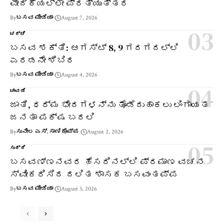
ವೇದಿಕೆಯಲ್ಲೇ ಪ್ರತ್ಯುತ್ತರ
By
ಬಸವ ಮೀಡಿಯಾ
August 7, 2026
ಚರ್ಚೆ
ಬಸವ ಶಕ್ತಿ: ಆಗಸ್ಟ್ 8, 9 ಗದಗದಲ್ಲಿ
ಎರಡನೇ ಶಿಬಿರ
By
ಬಸವ ಮೀಡಿಯಾ
August 4, 2026
ಚಾವಡಿ
ಜಾತಿ, ಧರ್ಮ ಭೇದಗಳನ್ನು ತೊಡೆದುಹಾಕಲು ಲಿಂಗಾಯತ
ಜನತಾ ಪಕ್ಷ ಬರಲಿ
By
ಸುನೀಲ ಎಸ್. ಸಾಣಿಕೊಪ್ಪ
August 2, 2026
ಸುದ್ದಿ
ಬಸವಣ್ಣನವರ ಹೆಸರಿನಲ್ಲಿ ಪ್ರಮಾಣ ವಚನ
ಸ್ವೀಕರಿಸಿದ ದಲಿತ ಶಾಸಕ ಬಸವಂತಪ್ಪ
By
ಬಸವ ಮೀಡಿಯಾ
August 3, 2026