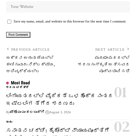
Save my name, email, and website in this browser for the next time I comment.
PREVIOUS ARTICLE
NEXT ARTICLE
ಅಕ್ಕನ ಉಡುತಡಿಯಲ್ಲಿ
ಮುರುಘಾ ಮಠದಲ್ಲಿ
ಕಾಣಿಸುವುದು ನಿರ್ಲಕ್ಷ್ಯ,
ಶರಣಸಂಸ್ಕೃತಿ ಉತ್ಸವದ
ಅಭಿವೃದ್ಧಿಯಲ್ಲ
ಪೂರ್ವಭಾವಿ ಸಭೆ
Most Read
ಶರಣ ಚರಿತ್ರೆ
ಲಿಂಗಾಯತದಲ್ಲಿ ವೈದಿಕತೆ ಒಳಹೊಕ್ಕ ನಂತರ
ಇಷ್ಟಲಿಂಗ ತೆಗೆದ ಶರಣರು
By
ಪ್ರೊ ಎಂ ಎಂ ಕಲಬುರ್ಗಿ
August 3, 2026
ಇಂದು
ಸನಾತನ ಚರ್ಚೆ: ಹೈಕೋರ್ಟ್ ನ್ಯಾಯಮೂರ್ತಿಗೆ