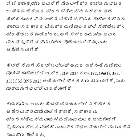
ಬಿ.ಜಿ.ರಾಮಕೃಷ್ಣ ಅವರಿಗೆ ನೀಡಲಾಗಿದ್ದ ರಾಜ್ಯ ಮಟ್ಟದ
‘ಉತ್ತಮ ಶಿಕ್ಷಕ’ ಪ್ರಶಸ್ತಿಯನ್ನು ಸರ್ಕಾರ ತಡೆ
ಹಿಡಿದಿರುವುದನ್ನು ಖಂಡಿಸಿ ಬಿಜೆಪಿ ಪಕ್ಷದ ಕಾರ್ಯಕರ್ತರು
ರಾಜ್ಯ ಸರಕಾರದ ವಿರುದ್ದ ಮಣಿಪಾಲದಲ್ಲಿ ಸೆಪ್ಟೆಂಬರ್ 6
ಪ್ರತಿಭಟನೆ ಮಾಡಿದ್ದರು. ಆಗ ಸಿದ್ದರಾಮಯ್ಯ ಅವರ
ಪ್ರತಿಕೃತಿಗೆ ಚಪ್ಪಲಿಯಿಂದ ಹೊಡೆಯಲಾಗಿತ್ತು, ಎಂದು
ಆರೋಪಿಸಲಾಗಿದೆ.
ಹೆಬ್ರಿ ನಿವಾಸಿ ಸೌರಭ್ ಬಲ್ಲಾಳ್ ಅವರ ದೂರಿನಂತೆ ಮಣಿಪಾಲ
ಪೊಲೀಸ್ ಠಾಣೆಯಲ್ಲಿ ಅ.ಕ್ರ: 219-2024 ಕಲಂ: 192, 196(1), 352,
353(1)(c) BNS 2023 ಅಡಿಯಲ್ಲಿ ಪ್ರಕರಣ ದಾಖಲಾಗಿದೆ, ಎಂದು
ಮಾಧ್ಯಮಗಳಲ್ಲಿ ವರದಿಯಾಗಿದೆ.
ರಾಮಕೃಷ್ಣ ಅವರು ಹಿಜಾಬ್‌ ವಿಷಯದಲ್ಲಿ ಸರ್ಕಾರದ
ಆದೇಶವನ್ನಷ್ಟೇ ಪಾಲಿಸಿದ್ದಾರೆ, ಸರ್ಕಾರವು
ಪ್ರಶಸ್ತಿಯನ್ನು ವಾಪಸ್‌ ಪಡೆಯುವ ಮೂಲಕ ಜೇನುಗೂಡಿಗೆ
ಕೈಹಾಕುವ ಕೆಲಸ ಮಾಡಿದೆ ಎಂದು ಪ್ರತಿಭಟನೆಯಲ್ಲಿ ಭಾಗವಹಿಸಿ
ಸುವರ್ಣ ಹೇಳಿದರು.