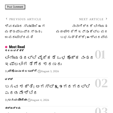
PREVIOUS ARTICLE
NEXT ARTICLE
ಶಿವಕುಮಾರ ಸ್ವಾಮೀಜಿ ಈಗ
ನಾನಾಗಿದ್ದರೆ ಲಿಂಗಾಯತ
ಮತ್ತಷ್ಟು ಪ್ರಸ್ತುತ:
ಮಠಾಧೀಶರಿಗೆ ಇನ್ನೂ ಕೆಟ್ಟ ಪದ
ಉಪರಾಷ್ಟ್ರಪತಿ
ಬಳಸುತ್ತಿದ್ದೆ: ಈಶ್ವರಪ್ಪ
Most Read
ಶರಣ ಚರಿತ್ರೆ
ಲಿಂಗಾಯತದಲ್ಲಿ ವೈದಿಕತೆ ಒಳಹೊಕ್ಕ ನಂತರ
ಇಷ್ಟಲಿಂಗ ತೆಗೆದ ಶರಣರು
By
ಪ್ರೊ ಎಂ ಎಂ ಕಲಬುರ್ಗಿ
August 3, 2026
ಚರ್ಚೆ
ಬಸವ ಶಕ್ತಿ: ಆಗಸ್ಟ್ 8, 9 ಗದಗದಲ್ಲಿ
ಎರಡನೇ ಶಿಬಿರ
By
ಬಸವ ಮೀಡಿಯಾ
August 4, 2026
ಕಾರ್ಯಕ್ರಮ