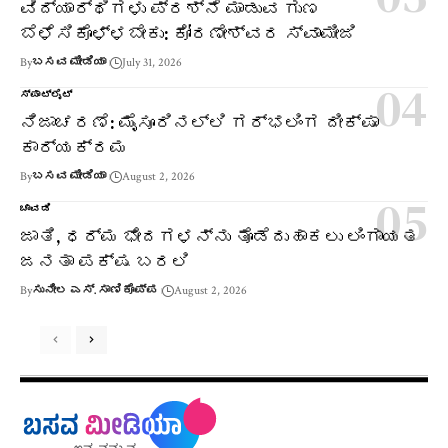
ವಿದ್ಯಾರ್ಥಿಗಳು ಪ್ರಶ್ನೆ ಮಾಡುವ ಗುಣ
ಬೆಳೆಸಿಕೊಳ್ಳಬೇಕು: ಕೋರಣೇಶ್ವರ ಸ್ವಾಮೀಜಿ
By
ಬಸವ ಮೀಡಿಯಾ
July 31, 2026
ಸ್ಪಾಟ್‌ಲೈಟ್
ನಿಜಾಚರಣೆ: ಮೈಸೂರಿನಲ್ಲಿ ಗರ್ಭಲಿಂಗ ದೀಕ್ಷಾ
ಕಾರ್ಯಕ್ರಮ
By
ಬಸವ ಮೀಡಿಯಾ
August 2, 2026
ಚಾವಡಿ
ಜಾತಿ, ಧರ್ಮ ಭೇದಗಳನ್ನು ತೊಡೆದುಹಾಕಲು ಲಿಂಗಾಯತ
ಜನತಾ ಪಕ್ಷ ಬರಲಿ
By
ಸುನೀಲ ಎಸ್. ಸಾಣಿಕೊಪ್ಪ
August 2, 2026