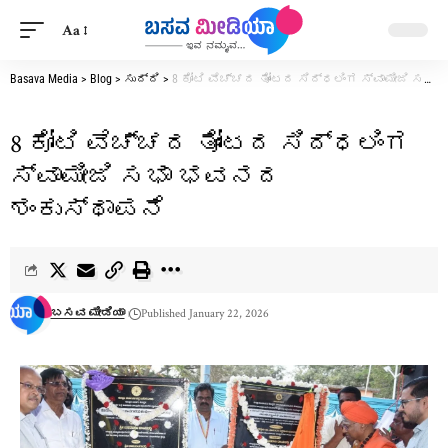
Aa
Basava Media
>
Blog
>
ಸುದ್ದಿ
>
8 ಕೋಟಿ ವೆಚ್ಚದ ತೋಂಟದ ಸಿದ್ಧಲಿಂಗ ಸ್ವಾಮೀಜಿ ಸಭಾ ಭವನದ ಶಂಕುಸ್ಥಾಪನೆ
8 ಕೋಟಿ ವೆಚ್ಚದ ತೋಂಟದ ಸಿದ್ಧಲಿಂಗ
ಸ್ವಾಮೀಜಿ ಸಭಾ ಭವನದ
ಶಂಕುಸ್ಥಾಪನೆ
ಬಸವ ಮೀಡಿಯಾ
Published January 22, 2026