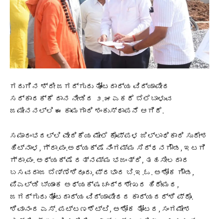
ಗದುಗಿನ ಶ್ರೀ ಜಗದ್ಗುರು ತೋಂಟದಾರ್ಯ ವಿದ್ಯಾಪೀಠ
ಸರ್ಕಾರಕ್ಕೆ ದಾನ ನೀಡಿದ ೨.೫ ಎಕರೆ ಬೆಲೆಬಾಳುವ
ಜಮೀನನಲ್ಲಿ ಈ ಕಾಮಗಾರಿ ಶಂಕುಸ್ಥಾಪನೆ ಆಗಿದೆ.
ಸಮಾರಂಭದಲ್ಲಿ ವೇದಿಕೆಯ ಮೇಲೆ ಕೊಪ್ಪಳ ಜಿಲ್ಲಾಧಿಕಾರಿ ಸುರೇಶ
ಹಿಟ್ನಾಳ, ಗ್ರಾ.ಪಂ.ಅಧ್ಯಕ್ಷೆ ನಿಂಗಮ್ಮ ಸಿದ್ಧನಗೌಡ, ಇಟಗಿ
ಗ್ರಾ.ಪಂ. ಅಧ್ಯಕ್ಷೆ ರತ್ನಮ್ಮ ಭಜಂತ್ರಿ, ತಹಸೀಲದಾರ
ಬಸವರಾಜ ಬೆಣ್ಣೆಶಿರೂರು, ಪ್ರಭಾರ ಬಿ.ಇ.ಓ. ಅಶೋಕ ಗೌಡ,
ಪಿಎಲ್‌ಡಿ ಬ್ಯಾಂಕ ಅಧ್ಯಕ್ಷ ಚಂದ್ರಶೇಖರ ಹಿರೇಮಠ,
ಜಗದ್ಗುರು ತೋಂಟದಾರ‍್ಯ ವಿದ್ಯಾಪೀಠದ ಕಾರ್ಯದರ್ಶಿ ಪ್ರೊ.
ಶಿವಾನಂದ ಎಸ್. ಪಟ್ಟಣಶೆಟ್ಟಿ, ಅಶೋಕ ತೋಟದ, ಸಂಗಮೇಶ