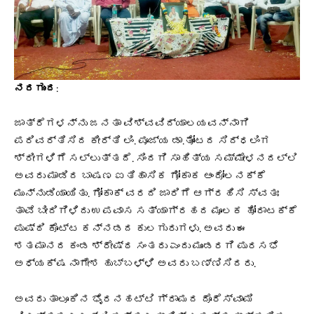
ನರಗುಂದ
:
ಜಾತ್ರೆಗಳನ್ನು ಜನತಾ ವಿಶ್ವವಿದ್ಯಾಲಯವನ್ನಾಗಿ
ಪರಿವರ್ತಿಸಿದ ಕೀರ್ತಿ ಲಿಂ. ಪೂಜ್ಯ ಡಾ.ತೋಂಟದ ಸಿದ್ಧಲಿಂಗ
ಶ್ರೀಗಳಿಗೆ ಸಲ್ಲುತ್ತದೆ. ಸಿಂದಗಿ ಸಾಹಿತ್ಯ ಸಮ್ಮೇಳನದಲ್ಲಿ
ಅವರು ಮಾಡಿದ ಬಾಷಣ ಐತಿಹಾಸಿಕ ಗೋಕಾಕ ಆಂದೋಲನಕ್ಕೆ
ಮುನ್ನುಡಿಯಾಯಿತು. ಗೋಕಾಕ್ ವರದಿ ಜಾರಿಗೆ ಆಗ್ರಹಿಸಿ ಸ್ವತಃ
ತಾವೆ ಬೀದಿಗಿಳಿದು ಉಪವಾಸ ಸತ್ಯಾಗ್ರಹದ ಮೂಲಕ ಹೋರಾಟಕ್ಕೆ
ಪುಷ್ಠಿ ಕೊಟ್ಟ ಕನ್ನಡದ ಕುಲಗುರುಗಳು. ಅವರು ಈ
ಶತಮಾನದ ಕಂಡ ಶ್ರೇಷ್ಠ ಸಂತರು ಎಂದು ಮುಂಡರಗಿ ಪುರಸಭೆ
ಅಧ್ಯಕ್ಷ ನಾಗೇಶ ಹುಬ್ಬಳ್ಳಿ ಅವರು ಬಣ್ಣಿಸಿದರು.
ಅವರು ತಾಲೂಕಿನ ಭೈರನಹಟ್ಟಿ ಗ್ರಾಮದ ದೊರೆಸ್ವಾಮಿ