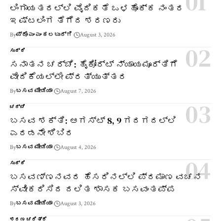
ಲಿಂಗಾಯತದಲ್ಲಿ ವೈದಿಕತೆ ಒಳಹೊಕ್ಕ ನಂತರ
ಇಷ್ಟಲಿಂಗ ತೆಗೆದ ಶರಣರು
By
ಪ್ರೊ ಎಂ ಎಂ ಕಲಬುರ್ಗಿ
August 3, 2026
ಸುದ್ದಿ
ಸನಾತನ ಚರ್ಚೆ: ಹೈಕೋರ್ಟ್ ನ್ಯಾಯಮೂರ್ತಿಗೆ
ವೇದಿಕೆಯಲ್ಲೇ ಪ್ರತ್ಯುತ್ತರ
By
ಬಸವ ಮೀಡಿಯಾ
August 7, 2026
ಚರ್ಚೆ
ಬಸವ ಶಕ್ತಿ: ಆಗಸ್ಟ್ 8, 9 ಗದಗದಲ್ಲಿ
ಎರಡನೇ ಶಿಬಿರ
By
ಬಸವ ಮೀಡಿಯಾ
August 4, 2026
ಸುದ್ದಿ
ಬಸವಣ್ಣನವರ ಹೆಸರಿನಲ್ಲಿ ಪ್ರಮಾಣ ವಚನ
ಸ್ವೀಕರಿಸಿದ ದಲಿತ ಶಾಸಕ ಬಸವಂತಪ್ಪ
By
ಬಸವ ಮೀಡಿಯಾ
August 3, 2026
ಶರಣ ಚರಿತ್ರೆ