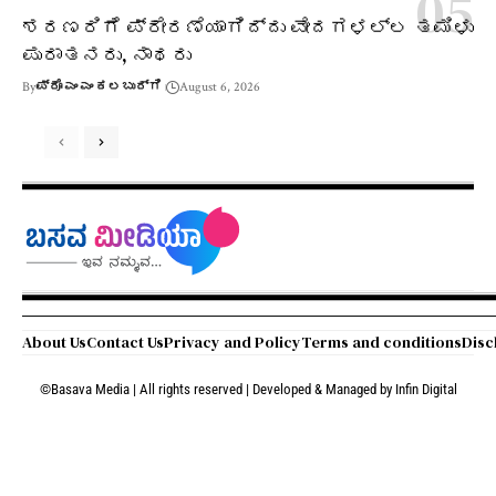
ಶರಣರಿಗೆ ಪ್ರೇರಣೆಯಾಗಿದ್ದು ವೇದಗಳಲ್ಲ ತಮಿಳು
ಪುರಾತನರು, ನಾಥರು
By
ಪ್ರೊ ಎಂ ಎಂ ಕಲಬುರ್ಗಿ
August 6, 2026
About Us
Contact Us
Privacy and Policy
Terms and conditions
Disc
©Basava Media | All rights reserved | Developed & Managed by
Infin Digital