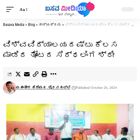
Aa
Basava Media
>
Blog
>
ಕಾರ್ಯಕ್ರಮ
>
ವಿಶ್ವವಿದ್ಯಾಲಯದಷ್ಟು ಕೆಲಸ ಮಾಡಿದ ತೋಂಟದ ಸಿದ್ಧಲಿಂಗ ಶ್ರೀ
ವಿಶ್ವವಿದ್ಯಾಲಯದಷ್ಟು ಕೆಲಸ
ಮಾಡಿದ ತೋಂಟದ ಸಿದ್ಧಲಿಂಗ ಶ್ರೀ
ಮಹಾಂತೇಶ ಹಿರೇಮಠ, ಭೈರನಹಟ್ಟಿ
Published October 26, 2024