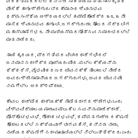
ವಿರಕ್ತಮಠದಲ್ಲಿ ಕನ್ನಡ ಸಾಹಿತ್ಯ ಮತ್ತು ಸಾಂಸ್ಕೃತಿಕ
ವೇದಿಕೆ ಹಾಗೂ ಶ್ರೀಗುರು ಬ್ರಹ್ಮಾನಂದ ಶಿವಾನುಭವ
ಧರ್ಮಸಂಸ್ಥೆಯ ಆಶ್ರಯದಲ್ಲಿ ಹಮ್ಮಿಕೊಂಡಿದ್ದ ೩೬೩ ನೇ
ಮಾಸಿಕ ಶಿವಾನುಭವ ಹಾಗೂ ಲಿಂ. ಜಗದ್ಗುರು ಡಾ. ತೋಂಟದ ಸಿದ್ಧಲಿಂಗ
ಮಹಾಸ್ವಾಮಿಗಳ ೬ ನೇ ಪುಣ್ಯಸ್ಮರಣೋತ್ಸವ ಸಮಾರಂಭದಲ್ಲಿ
ಮಾತನಾಡಿದರು.
ತಾಯಿ ಹೃದಯದ, ಪ್ರಗತಿಪರ ವಿಚಾರಧಾರೆಗಳಿಂದಲೆ
ಜನಮಾನಸರಾಗಿದ್ದ ಪೂಜ್ಯರು ಪೀಠ-ಪಲ್ಲಕ್ಕಿಯನ್ನು
ಧಿಕ್ಕರಿಸಿ, ವೈಭವೀಕರಣದ ಜೀವನಕ್ಕೆ ತೀಲಾಂಜಲಿ ನೀಡಿದ
ಅವರು ಶ್ರೀಸಾಮಾನ್ಯರ ಜಗದ್ಗುರುಗಳು, ಅವರ ಜೀವನವೇ
ನಮಗೆಲ್ಲ ಆದರ್ಶಪ್ರಾಯ.
ಕೇವಲ ಧಾರ್ಮಿಕ ಕಾರ್ಯಕ್ಕೆ ಸೀಮಿತರಾಗದ ಶ್ರೀಗಳು ಒಂದು
ವಿಶ್ವವಿದ್ಯಾಲಯ ಮಾಡುವಷ್ಟು ಕೆಲಸವನ್ನು ಮಾಡಿದ್ದಾರೆ.
ಪೋಸ್ಕೊ ಚಳವಳಿ, ಗೋಕಾಕ ಚಳವಳಿ, ಕಪ್ಪತಗುಡ್ಡ ರಕ್ಷಣೆ
ಹೋರಾಟದಲ್ಲಿ ಸಕ್ರಿಯವಾಗಿ ಭಾಗವಹಿಸಿ, ಕನ್ನಡ ನಾಡು,
ನುಡಿಯ ರಕ್ಷಣೆಗೆ ಸದಾ ಮುಂಚೂಣಿಯಲ್ಲಿ ನಿಲ್ಲುತ್ತಿದ್ದರು ಎಂದು