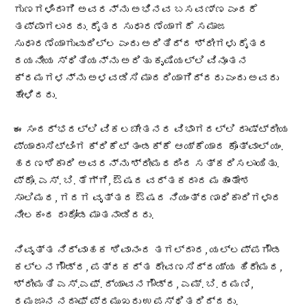
ಗುಣಗಳಿಂದಾಗಿ ಅವರನ್ನು ಅಭಿನವ ಬಸವಣ್ಣ ಎಂದರೆ
ತಪ್ಪಾಗಲಾರದು. ರೈತರ ಸುಧಾರಣೆಯಾಗದೆ ಸಮಾಜ
ಸುಧಾರಣೆಯಾಗುವುದಿಲ್ಲ ಎಂದು ಅರಿತಿದ್ದ ಶ್ರೀಗಳು ರೈತರ
ದಯನೀಯ ಸ್ಥಿತಿಯನ್ನು ಅರಿತು ಕೃಷಿಯಲ್ಲಿ ವಿನೂತನ
ಕ್ರಮಗಳನ್ನು ಅಳವಡಿಸಿ ಮಾದರಿಯಾಗಿದ್ದರು ಎಂದು ಅವರು
ಹೇಳಿದರು.
ಈ ಸಂದರ್ಭದಲ್ಲಿ ವಿಕಲಚೇತನರ ವಿಭಾಗದಲ್ಲಿ ರಾಷ್ಟ್ರೀಯ
ಪ್ಯಾರಾಸಿಟ್ಟಿಂಗ ಕ್ರಿಕೆಟ್ ತಂಡಕ್ಕೆ ಆಯ್ಕೆಯಾದ ಕೊತ್ವಾಲ್ ಯಂ.
ಹರಣಶಿಕಾರಿ ಅವರನ್ನು ಶ್ರೀಮಠದಿಂದ ಸತ್ಕರಿಸಲಾಯಿತು.
ಪ್ರೊ. ಎಸ್. ಬಿ. ತೆಗ್ಗಿ, ಔಷದ ವರ್ತಕರಾದ ಮಹಾಂತೇಶ
ಸಾಲಿಮಠ, ಗದಗ ವೃತ್ತದ ಔಷದ ನಿಯಂತ್ರಣಾಧಿಕಾರಿಗಳಾದ
ನೀಲಕಂಠ ರಾಠೋಡ ಮಾತನಾಡಿದರು.
ನಿವೃತ್ತ ನಿರ್ವಾಹಕ ಶಿವಾನಂದ ತಗಲ್ದಾರ, ಯಲ್ಲಪ್ಪಗೌಡ
ಕಲ್ಲನಗೌಡ್ರ, ಪತ್ರಕರ್ತ ರೇವಣಸಿದ್ದಯ್ಯ ಹಿರೇಮಠ,
ಶ್ರೀಮತಿ ಎಸ್.ಎಫ್. ದ್ಯಾವನಗೌಡ್ರ, ಎಮ್. ಬಿ. ರಮಣಿ,
ರಮಜಾನ ನದಾಫ್ ಪ್ರಮುಖರು ಉಪಸ್ಥಿತರಿದ್ದರು.