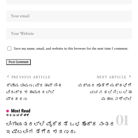
Save my name, email, and website in this browser for the next time I comment.
PREVIOUS ARTICLE
NEXT ARTICLE
​ದ್ವೇಷ ಭಾಷಣ: ಪ್ರತಾಪ್‌ ಸಿಂಹ
ಪಠ್ಯದ ಜೊತೆಗೆ ಮಕ್ಕಳಿಗೆ
ವಿರುದ್ಧ ಶಹಾಪುರದಲ್ಲಿ
ವಚನ ಕಲಿಸಿ: ಲಲಿತಾ
ಪ್ರಕರಣ
ಮಹಾಜನಶೆಟ್ಟಿ
Most Read
ಶರಣ ಚರಿತ್ರೆ
ಲಿಂಗಾಯತದಲ್ಲಿ ವೈದಿಕತೆ ಒಳಹೊಕ್ಕ ನಂತರ
ಇಷ್ಟಲಿಂಗ ತೆಗೆದ ಶರಣರು