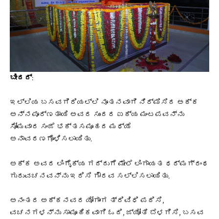
ಬೀದರ್
:
ಇಲ್ಲಿಯ ಬಸವಗಿರಿಯಲ್ಲಿ ನೂತನವಾಗಿ ನಿರ್ಮಿಸಿದ ಅಕ್ಕ
ಅನ್ನಪೂರ್ಣತಾಯಿ ಅವರ ಸುಂದರ ಐಕ್ಯ ಮಂಟಪವನ್ನು
ಸೋಮವಾರ ಸಂಜೆ ಭಕ್ತಸಮೂಹದ ಮಧ್ಯೆ
ಅನಾವರಣಗೊಳಿಸಲಾಯಿತು.
ಅಕ್ಕ ಅವರ ಲಿಂಗೈಕ್ಯ ಗದ್ದುಗೆ ಮೇಲೆ ಲಿಂಗಾಯತ ಧರ್ಮಗ್ರಂಥ
ಗುರುವಚನವನ್ನು ಇರಿಸಿ ಗೌರವ ಸಲ್ಲಿಸಲಾಯಿತು.
ಅನಂತರ ಅಕ್ಕನವರ ಯೋಗಾಂಗ ತ್ರಿವಿಧಿ ಪಠಿಸಿ,
ವಚನಗಳನ್ನು ಸಾಮೂಹಿಕವಾಗಿ ಓದಿ, ಜ್ಯೋತಿ ಬೆಳಗಿಸಿ, ಬಸವ