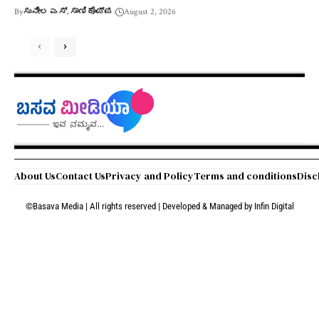
By
ಸುನೀಲ ಎಸ್. ಸಾಣಿಕೊಪ್ಪ
August 2, 2026
About Us
Contact Us
Privacy and Policy
Terms and conditions
Disc
©Basava Media | All rights reserved | Developed & Managed by
Infin Digital