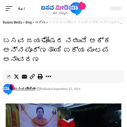
Aa
Basava Media
>
Blog
>
ಅರಿವು
>
ಬಸವ ಜಯಘೋಷದ ನಡುವೆ ಅಕ್ಕ ಅನ್ನಪೂರ್ಣತಾಯಿ ಐಕ್ಯ ಮಂಟಪ ಅನಾವರಣ
ಬಸವ ಜಯಘೋಷದ ನಡುವೆ ಅಕ್ಕ
ಅನ್ನಪೂರ್ಣತಾಯಿ ಐಕ್ಯ ಮಂಟಪ
ಅನಾವರಣ
ಬಸವ ಮೀಡಿಯಾ
Published September 25, 2024