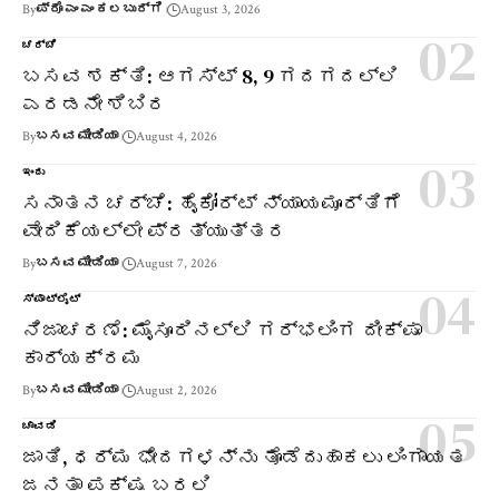
By
ಪ್ರೊ ಎಂ ಎಂ ಕಲಬುರ್ಗಿ
August 3, 2026
ಚರ್ಚೆ
ಬಸವ ಶಕ್ತಿ: ಆಗಸ್ಟ್ 8, 9 ಗದಗದಲ್ಲಿ
ಎರಡನೇ ಶಿಬಿರ
By
ಬಸವ ಮೀಡಿಯಾ
August 4, 2026
ಇಂದು
ಸನಾತನ ಚರ್ಚೆ: ಹೈಕೋರ್ಟ್ ನ್ಯಾಯಮೂರ್ತಿಗೆ
ವೇದಿಕೆಯಲ್ಲೇ ಪ್ರತ್ಯುತ್ತರ
By
ಬಸವ ಮೀಡಿಯಾ
August 7, 2026
ಸ್ಪಾಟ್‌ಲೈಟ್
ನಿಜಾಚರಣೆ: ಮೈಸೂರಿನಲ್ಲಿ ಗರ್ಭಲಿಂಗ ದೀಕ್ಷಾ
ಕಾರ್ಯಕ್ರಮ
By
ಬಸವ ಮೀಡಿಯಾ
August 2, 2026
ಚಾವಡಿ
ಜಾತಿ, ಧರ್ಮ ಭೇದಗಳನ್ನು ತೊಡೆದುಹಾಕಲು ಲಿಂಗಾಯತ
ಜನತಾ ಪಕ್ಷ ಬರಲಿ