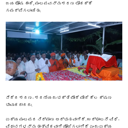
ಜಯ ಘೋಷ ಹಾಕಿ, ಮಂಟಪವನ್ನು ಶರಣ ಲೋಕಕ್ಕೆ
ಸಮರ್ಪಿಸಲಾಯಿತು.
ನೆರೆದ ಶರಣ- ಶರಣೆಯರು ಭಕ್ತಿ ಮೇರೆ ಮೀರಿ ಕೆಲ ಕ್ಷಣ
ಭಾವುಕರಾದರು.
ಐಕ್ಯ ಮಂಟಪದ ನಿರ್ಮಾಣ ಅದ್ಭುತವಾಗಿದೆ. ಉದ್ಘಾಟನೆ ವಿಧಿ-
ವಿಧಾನಗಳನ್ನು ತಾತ್ವಿಕವಾಗಿ ಯೋಜಿಸಲಾಗಿದೆ ಎಂದು ಐಕ್ಯ