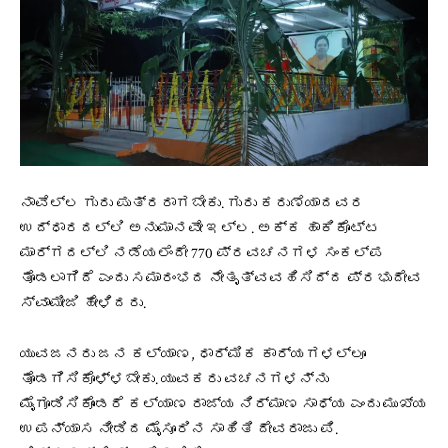
ನಾವೆಲ್ಲ ಗುರು ಪುತ್ರರಾಗಬೇಕು. ಗುರು ಕರುಣೆಯಾದವರ
ಉದ್ಧಾರದಲ್ಲಿ ಅನುಮಾನವೇ ಇಲ್ಲ. ಅಕ್ಕ ಹಾಕಿಕೊಟ್ಟ
ಮಾರ್ಗದಲ್ಲಿ ನಡೆಯಲೆಂದೇ 770 ಪ್ರವಚನಗಳ ಸಂಕಲ್ಪ
ತೊಡಲಾಗಿದೆ ಎಂದು ಸಮಾರಂಭದ ನೇತೃತ್ವವಹಿಸಿದ್ದ ಪ್ರಭುದೇವ
ಸ್ವಾಮೀಜಿ ಹೇಳಿದರು.
ಯುವಜನರು ಜನ ಕಲ್ಯಾಣ, ಧಾರ್ಮಿಕ ಕಾರ್ಯಗಳಲ್ಲೂ
ತೊಡಗಿಸಿಕೊಳ್ಳಬೇಕು. ಯುವಕರು ವಚನಗಳನ್ನು
ಮೈಗೂಡಿಸಿಕೊಂಡರೆ ಕಲ್ಯಾಣ ರಾಜ್ಯ ನಿರ್ಮಾಣ ಸಾಧ್ಯ ಎಂದು ಮುಖ್ಯ
ಉಪನ್ಯಾಸ ನೀಡಿದ ಮೈಸೂರಿನ ಸಾಹಿತಿ ದೇವರಾಜು ಪಿ.