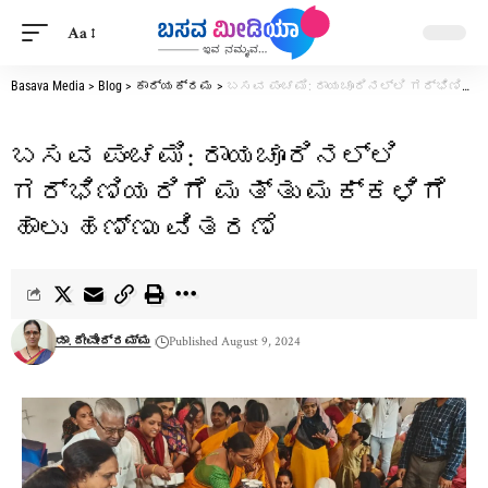
Aa
Basava Media
>
Blog
>
ಕಾರ್ಯಕ್ರಮ
>
ಬಸವ ಪಂಚಮಿ: ರಾಯಚೂರಿನಲ್ಲಿ ಗರ್ಭಿಣಿಯರಿಗೆ ಮತ್ತು ಮಕ್ಕಳಿಗೆ ಹಾಲು ಹಣ್ಣು ವಿತರಣೆ
ಬಸವ ಪಂಚಮಿ: ರಾಯಚೂರಿನಲ್ಲಿ
ಗರ್ಭಿಣಿಯರಿಗೆ ಮತ್ತು ಮಕ್ಕಳಿಗೆ
ಹಾಲು ಹಣ್ಣು ವಿತರಣೆ
ಡಾ. ದೇವೇಂದ್ರಮ್ಮ
Published August 9, 2024