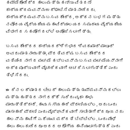
ಹಮ್ಮಿಕೊಂಡಿದ್ದ ಹಾಲು ಮತ್ತು ಹಣ್ಣು ವಿತರಣೆ
ಕಾರ್ಯಕ್ರಮವನ್ನು ಉದ್ಘಾಟಿಸಿ ಮಾತನಾಡಿದರು.
ಕಾರ್ಯಕ್ರಮವನ್ನು ಬಸವ ಕೇಂದ್ರ, ಅಕ್ಕನ ಬಳಗ ಮತ್ತು
ನವೋದಯ ವೈದ್ಯಕೀಯ ಮಹಾವಿದ್ಯಾಲಯದ ಸಮುದಾಯ ವೈದ್ಯಕೀಯ
ವಿಭಾಗದ ಸಹಯೋಗದಲ್ಲಿ ಆಯೋಜಿಸಲಾಗಿತ್ತು.
ಬಸವ ಕೇಂದ್ರದ ಕಾರ್ಯದರ್ಶಿಗಳಾದ ಶಿವಕುಮಾರ್ ಮಾಟೂರ್
ಅವರು ಮಾತನಾಡುತ್ತಾ, ಪ್ರತಿವರ್ಷ ಬಸವ ಕೇಂದ್ರದ
ವತಿಯಿಂದ ನಾಗರ ಪಂಚಮಿ ಹಬ್ಬವನ್ನು ಬಸವ ಪಂಚಮಿಯನ್ನಾಗಿ
ಅರ್ಥಪೂರ್ಣವಾಗಿ ವೈಚಾರಿಕವಾಗಿ ಆಚರಿಸಲಾಗುತ್ತಿದೆ ಎಂದು
ತಿಳಿಸಿದರು.
ಈ ದಿನ ಲಕ್ಷಾಂತರ ಲೀಟರ್ ಹಾಲು ಮತ್ತು ತುಪ್ಪವನ್ನು ಕಲ್ಲು
ಮತ್ತು ಹುತ್ತದ ನಾಗರಕ್ಕೆ ಸುರಿದು ವೃಥಾ ಹಾಳು
ಮಾಡುತ್ತಿದ್ದಾರೆ. ಹಾವು ಸಸ್ಯಹಾರಿ ಪ್ರಾಣಿಯಲ್ಲ, ಅದು ಒಂದು
ಮಾಂಸಾಹಾರಿ ಪ್ರಾಣಿ ಎಂದು ವೈಜ್ಞಾನಿಕವಾಗಿ ಸಾಬೀತಾಗಿದ್ದರೂ ಜನರು
ಹಾಲನ್ನು ಹಾವಿಗೆ ಎರೆಯುವ ಪದ್ದತಿ ಬಿಟ್ಟಿಲ್ಲ. ಒಂದು ವೇಳೆ
ಹಾಲು ಹಾಲು ಕುಡಿದರೂ ಅದರ ಆರೋಗ್ಯ ಹಾನಿಯುಂಟಾಗುತ್ತದೆ ಎಂದು