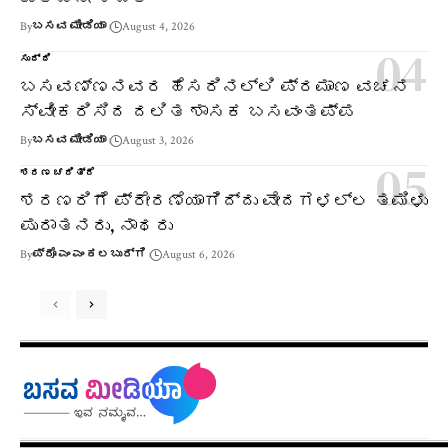
By
ಬಸವ ಮೀಡಿಯಾ
August 4, 2026
ಸುದ್ದಿ
ಬಸವಣ್ಣನವರ ಹೆಸರಿನಲ್ಲಿ ಪ್ರಮಾಣ ವಚನ
ಸ್ವೀಕರಿಸಿದ ದಲಿತ ಶಾಸಕ ಬಸವಂತಪ್ಪ
By
ಬಸವ ಮೀಡಿಯಾ
August 3, 2026
ಶರಣ ಚರಿತ್ರೆ
ಶರಣರಿಗೆ ಪ್ರೇರಣೆಯಾಗಿದ್ದು ವೇದಗಳಲ್ಲ ತಮಿಳು
ಪುರಾತನರು, ನಾಥರು
By
ಪ್ರೊ ಎಂ ಎಂ ಕಲಬುರ್ಗಿ
August 6, 2026