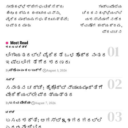
ಸಾಣೇಹಳ್ಳಿ ಶ್ರೀಗಳು ಟೀಕಿಸಿದ್ದು
ಗುಂಡ್ಲುಪೇಟೆಯ
ಹಿಂದೂ ಧರ್ಮದ ಕಂದಾಚಾರವನ್ನು,
ಚಿರಕನಹಳ್ಳಿಯಲ್ಲಿ
ವೈದಿಕ ಮಾಧ್ಯಮಗಳು ತಿರುಚುತ್ತಿವೆ:
ಯಶಸ್ವಿಯಾಗಿ ನಡೆದ
ಆಪ್ತರ ಮಾತು
ಶಿವಯೋಗ ಕಾರ್ಯಕ್ರಮ,
ಪ್ರವಚನ
Most Read
ಶರಣ ಚರಿತ್ರೆ
ಲಿಂಗಾಯತದಲ್ಲಿ ವೈದಿಕತೆ ಒಳಹೊಕ್ಕ ನಂತರ
ಇಷ್ಟಲಿಂಗ ತೆಗೆದ ಶರಣರು
By
ಪ್ರೊ ಎಂ ಎಂ ಕಲಬುರ್ಗಿ
August 3, 2026
ಸುದ್ದಿ
ಸನಾತನ ಚರ್ಚೆ: ಹೈಕೋರ್ಟ್ ನ್ಯಾಯಮೂರ್ತಿಗೆ
ವೇದಿಕೆಯಲ್ಲೇ ಪ್ರತ್ಯುತ್ತರ
By
ಬಸವ ಮೀಡಿಯಾ
August 7, 2026
ಚರ್ಚೆ
ಬಸವ ಶಕ್ತಿ: ಆಗಸ್ಟ್ 8, 9 ಗದಗದಲ್ಲಿ
ಎರಡನೇ ಶಿಬಿರ